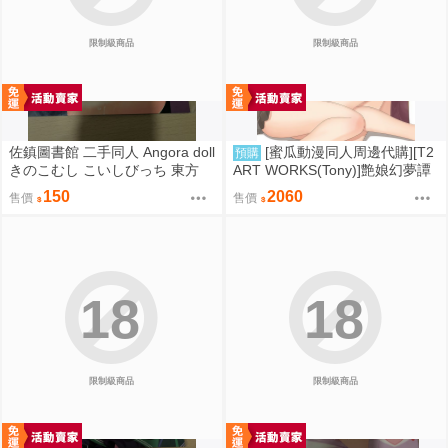
限制級商品
限制級商品
佐鎮圖書館 二手同人 Angora doll
[蜜瓜動漫同人周邊代購][T2
預購
きのこむし こいしびっち 東方
ART WORKS(Tony)]艶娘幻夢譚
【プレイマット】(同人誌)
150
2060
售價
售價
18
18
限制級商品
限制級商品