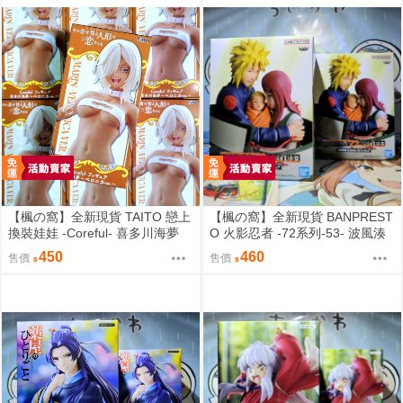
【楓の窩】全新現貨 TAITO 戀上
【楓の窩】全新現貨 BANPREST
換裝娃娃 -Coreful- 喜多川海夢
O 火影忍者 -72系列-53- 波風湊
貝羅妮卡ver.【日版】
＆漩渦九品＆鳴人【日版】
450
460
售價
售價