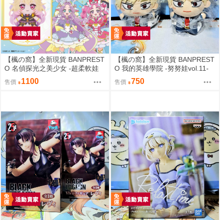
【楓の窩】全新現貨 BANPREST
【楓の窩】全新現貨 BANPREST
O 名偵探光之美少女 -超柔軟娃
O 我的英雄學院 -努努娃vol.11-
娃- 森亞露露卡【日版】
爆豪勝己【日版】
1100
750
售價
售價