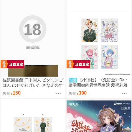
ア】(A5壓克力立牌特典版)(同人
誌)
18
限制級商品
佐鎮圖書館 二手同人 ビタミンご
【小凜社】《免訂金》Re：
預購
はん はせがわけいた さなえのす
從零開始的異世界生活 愛蜜莉雅
きはとどまらずっ 東方
拉姆 雷姆 お祭り ver. 和服 生寫
150
390
售價
售價
真卡片套組