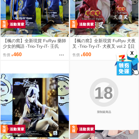
【楓の窩】全新現貨 FuRyu 藥師
【楓の窩】全新現貨 FuRyu 犬夜
少女的獨語 -Trio-Try-iT- 壬氏
叉 -Trio-Try-iT- 犬夜叉 vol.2【日
【日版】
版】
X
460
600
售價
售價
18
限制級商品