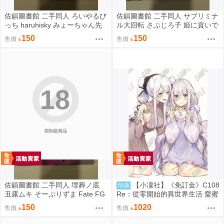
佐鎮圖書館 二手同人 ろいやるび
佐鎮圖書館 二手同人 サブリミナ
っち haruhisky みょーちゃん先
ル大回転 さぶじろ子 姫に貢いで
生かくパコりき 3 小美老師如是
搾られたい! Fate FGO
150
150
售價
售價
說
18
限制級商品
佐鎮圖書館 二手同人 埋葬ノ底
【小凜社】《免訂金》C108
預購
丑露ムキ そーぷりずま Fate FG
Re：從零開始的異世界生活 愛蜜
O
莉雅 艾姬多娜 拉姆 雷姆 B2掛軸
150
1020
售價
售價