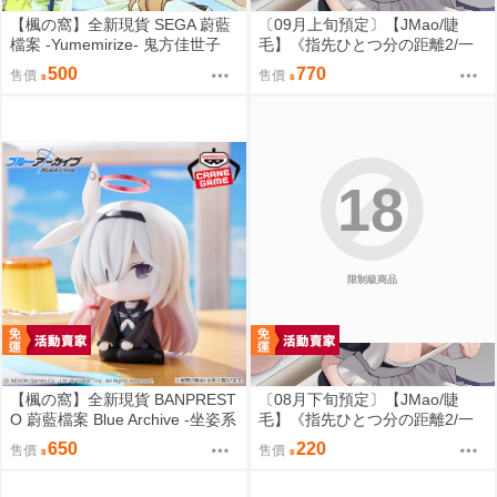
【楓の窩】全新現貨 SEGA 蔚藍
〔09月上旬預定〕【JMao/睫
檔案 -Yumemirize- 鬼方佳世子
毛】《指先ひとつ分の距離2/一
【日版】
個指尖的距離2》多規格套組&單
500
770
售價
售價
品⬢黑市兔－睫毛貓舍 (parody:
蔚藍檔案 Blue Archive ブルーア
ーカイブ ブルアカ 鬼方カヨコ
鬼方佳世子) FF47
18
限制級商品
【楓の窩】全新現貨 BANPREST
〔08月下旬預定〕【JMao/睫
O 蔚藍檔案 Blue Archive -坐姿系
毛】《指先ひとつ分の距離2/一
列- 星奈【日版】
個指尖的距離2》B5/26P黑白內
650
220
售價
售價
頁/繁體中文/無修正⬢黑市兔－睫
毛貓舍 (parody:蔚藍檔案 Blue Ar