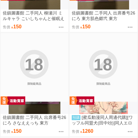
佐鎮圖書館 二手同人 柳瀬川 ミ
佐鎮圖書館 二手同人 出席番号26
ルキャラ こいしちゃんと催眠え
にろ 東方肌色郷弐 東方
っち 2 東方
150
150
售價
售價
18
18
限制級商品
限制級商品
佐鎮圖書館 二手同人 出席番号26
[蜜瓜動漫同人周邊代購][ワ
預購
にろ さなええっち 東方
ッフル同盟犬(田中竕)]同人エロ
ゲ転生2上～発動!ヌルヌルスケ
150
1260
售價
售價
ベスキル【A5アクリルフィギュ