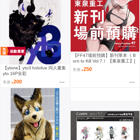
【FF47場前預購】新刊單本《 B
orn to Kill Vol.7 》【東泉重工】[
蔚藍檔案 ブルアカ / 鬼方佳世子
【ytone】yto3 hololive 同人畫集
250
售價
カヨコ ]
yto 16P全彩
200
售價