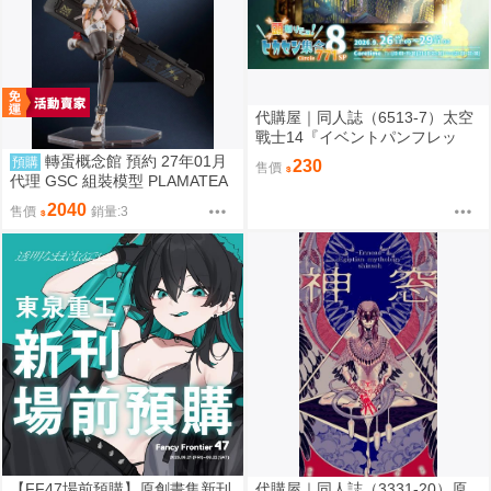
代購屋｜同人誌（6513-7）太空
戰士14『イベントパンフレッ
ト』【頭割り】運営 なては
轉蛋概念館 預約 27年01月
預購
230
售價
代理 GSC 組裝模型 PLAMATEA
繪師toridamono MX醬 約16公分
2040
售價
銷量:3
【FF47場前預購】原創畫集新刊
代購屋｜同人誌（3331-20）原