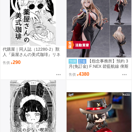
代購屋｜同人誌（12280-2）獸
人『薬屋さんの美式珈琲』リネ
ン リネンドレッシング
【怨念事務所】預約 3
預購
訂金
290
售價
月(免訂金) F:NEX 碧藍航線 俾斯
麥 正裝Ver 1/7 0920
4380
售價