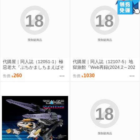
18
18
限制級商品
限制級商品
代購屋｜同人誌（12051-1）極
代購屋｜同人誌（12107-5）地
惡老大『ぶちかましちまえばそ
獄旅館『Web再録(2024.2～202
こがトイレになるんだぜ』ケィ
6.3)』taco オーガニック毒リン
260
1030
售價
售價
ル 腹パンピアス部
ゴ
18
限制級商品