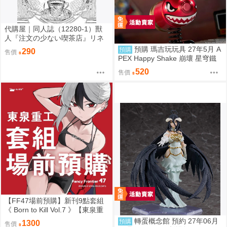
代購屋｜同人誌（12280-1）獸
人『注文の少ない喫茶店』リネ
ン リネンドレッシング
預購 瑪吉玩玩具 27年5月 A
預購
290
售價
PEX Happy Shake 崩壞 星穹鐵
道 Q版搖搖樂 波提歐 1002
520
售價
【FF47場前預購】新刊9點套組
《 Born to Kill Vol.7 》【東泉重
工】[ 蔚藍檔案 ブルアカ / 鬼方佳
轉蛋概念館 預約 27年06月
預購
1300
售價