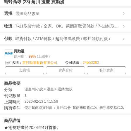
蜻蛉高球 (23) 角川 漫畫 買動漫
選擇
選擇商品數量
物流
7-11取貨付款 / 全家、OK、萊爾富取貨付款 / 7-11純取貨 / 全家、OK、萊爾富純取貨 / 宅配/快遞 /
付款
取貨付款 / ATM轉帳 / 超商條碼繳費 / 帳戶餘額付款 /
買動漫
信用度：
99%
(上線中)
公司名稱：
買對動漫股份有限公司
公司統編：
24553282
逛賣場
賣家介紹
私訊賣家
商品摘要
分類
漫畫/輕小說 > 漫畫 > 運動/競技
刊登數量
1
上架時間
2026-02-13 17:15:59
購買條件
使用超商取貨付款：負評≦1分 超商未取貨≦1次 未完成交易≦1次
商品詳情
★電視動畫於2024年4月首播。