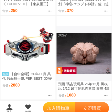
《 LUCID VEIL》【東泉重工】
創『神窓-エジプト神話』佐口想
ORO
250
370
售價
售價
【台中金曜】26年11月 萬
預購
代 假面騎士SUPER BEST DX變
身腰帶Drive驅動器&移速手鐲 再
預購 瑪吉玩玩具 26年12月 風模
2880
售價
版 0814
玩 1/12 超可動肌肉素體 泰坦 4款
膚色 0828
1080
售價
';
加入購物車
立即購買