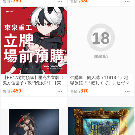
750
380
售價
售價
]
ん』龍童誠斗 隠秘哲学社
18
限制級商品
【FF47場前預購】壓克力立牌《
代購屋｜同人誌（11818-4）地
鬼方佳世子 / 戰鬥兔女郎》【東
獄旅館『「眩しくて」』ヒヴン
泉重工】[ 蔚藍檔案 ブルアカ / 鬼
ショウ ないない★ぱらだいす
450
370
售價
售價
方佳世子 カヨコ ]