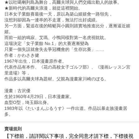
★以吐噶喇列島為舞台，高爾夫球與人們交織出動人的故事。
★新時代的高爾夫浪漫，就從這裡開始。
日本女子業餘賽最後一天，原以為築山嬉嬉會一路領先，
沒想到卻因為一連串的不走運，無法打出好成績。
另一方面，緊追在後的蜻蜓與小圓則踏實地推進比分，逐漸逼近嬉
嬉。
而前一組的鳴寂、艾瑪、小鴨同樣對第一名虎視眈眈。
這場決定「女子業餘 No.1」的大賽逐漸變為
只要一個失誤就會失去爭冠機會的「生存比賽」……
作者：かわさき健
1967年出生，日本漫畫原作者。
代表作品有本作、《花の高校女子ゴルフ部》、《漫画レッスン宮
里道場》等，
作品多以高爾夫球為題材。父親為漫畫家川崎のぼる。
漫畫：古沢優
生於1960年4月29日，日本漫畫家。
血型O型，埼玉縣出身。
1983年以《たいまんぶるうす》一作出道。作品以暴走族漫畫居
多。
賣場規則