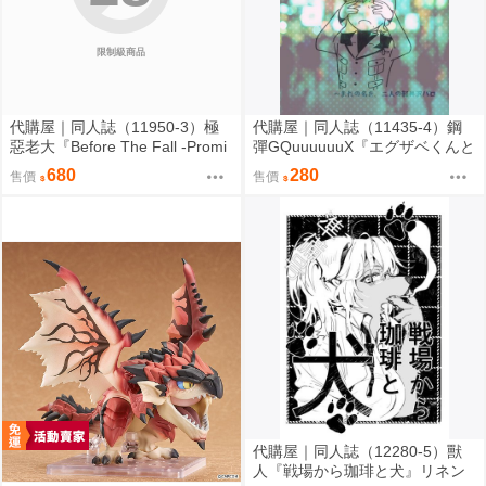
限制級商品
代購屋｜同人誌（11950-3）極
代購屋｜同人誌（11435-4）鋼
惡老大『Before The Fall -Promi
彈GQuuuuuuX『エグザベくんと
se-』Nurinaki ブランケットフク
シムスさんがラブホでお泊まり
680
280
售價
售價
ロウ
する話』蒼也 混沌地帯
代購屋｜同人誌（12280-5）獸
人『戦場から珈琲と犬』リネン