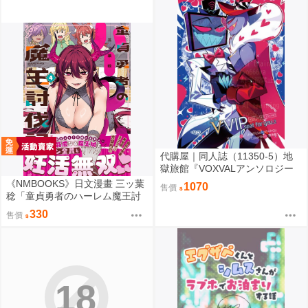
代購屋｜同人誌（11350-5）地
獄旅館『VOXVALアンソロジー
「The VVIP seat for you.2」』
《NMBOOKS》日文漫畫 三ッ葉
1070
售價
悪い子♡ 悪い子♡
稔「童貞勇者のハーレム魔王討
伐記 (4)」
330
售價
18