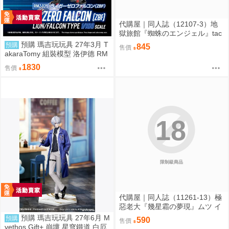
代購屋｜同人誌（12107-3）地
獄旅館『蜘蛛のエンジェル』tac
o オーガニック毒リンゴ
預購 瑪吉玩玩具 27年3月 T
預購
845
售價
akaraTomy 組裝模型 洛伊德 RM
Z-025 長牙獅零式・獵鷹型（ZB
1830
售價
F） 0828
18
限制級商品
代購屋｜同人誌（11261-13）極
惡老大『幾星霜の夢現』ムツ イ
チメモリ
預購 瑪吉玩玩具 27年6月 M
預購
590
售價
yethos Gift+ 崩壞 星穹鐵道 白厄