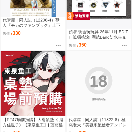
代購屋｜同人誌（12298-4）獸
人『モカのファンブック』上下
左右 ふちなし印刷
預購 瑪吉玩玩具 26年11月 EDIT
330
售價
H 孤獨搖滾! 團結Band防水夾克
角色壓克力立牌 0901
350
售價
18
限制級商品
【FF47場前預購】大滑鼠墊《 鬼
代購屋｜同人誌（11322-8）極
方佳世子》【東泉重工】[ 蔚藍檔
惡老大『美容系配信者アンドレ
案 ブルアカ / 鬼方佳世子 カヨコ
アルフスと解説のヴァサゴさ