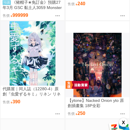
リネンドレッシング
《豬帽子✬免訂金》預購27
預購
240
售價
年3月 GSC 黏土人3059 Monster
Hunter 魔物獵人 火龍 0906
999999
售價
代購屋｜同人誌（12280-4）原
創『虫愛ずるキミ』リネン リネ
ンドレッシング
【ytone】Nacked Onion yto 原
390
售價
創插畫集 18P全彩
250
售價
X