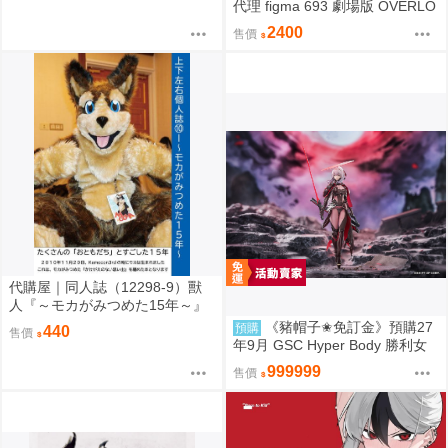
世子 カヨコ ]
代理 figma 693 劇場版 OVERLO
RD 聖王國篇 雅兒貝德 免訂金
2400
售價
代購屋｜同人誌（12298-9）獸
人『～モカがみつめた15年～』
上下左右 ふちなし印刷
《豬帽子✬免訂金》預購27
預購
440
售價
年9月 GSC Hyper Body 勝利女
神：妮姬 紅蓮：暗影 0913
999999
售價