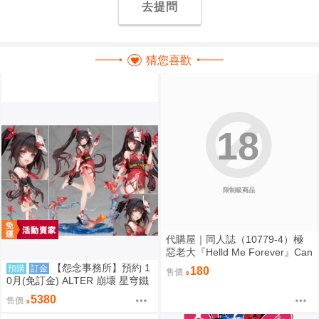
去提問
猜您喜歡
18
限制級商品
代購屋｜同人誌（10779-4）極
惡老大『Helld Me Forever』Can
tela カンタンアイテラセ
【怨念事務所】預約 1
預購
訂金
180
售價
0月(免訂金) ALTER 崩壞 星穹鐵
道 花火 1/7 附特典 0920
5380
售價