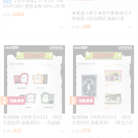
【台中金曜】27年3月 TAK
訂金
ARATOMY 變形金剛 MPG-26 野
獸戰爭 掠奪金剛 黑化 犀牛 0828
★萊盛小拳王★寶可夢集換式卡
6450
售價
牌遊戲 V起始牌組 無極力量
180
售價
食糧閣✿【預售至8/20】《限定
食糧閣✿【預售至8/20】《限定
主題快閃 漫畫系列》（毛絨徽
主題快閃 漫畫系列》（壓克力立
章）惡靈剋星／幻影敢死隊／主
牌）惡靈剋星／幻影敢死隊／主
415
375
售價
售價
題快閃／宍喰野虎落／是岸遊人
題快閃／宍喰野虎落／是岸遊人