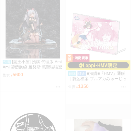
[魔王小屋] 預購 代理版 Ami
預購
Ami 碧藍航線 雅努斯 萬聖喵喵驚
悚夜ver.
■預購■『HMV』通販
預購
訂金
5600
售價
｜蔚藍檔案 ブルアカみゅーじっ
く♪3D LIVE『忍術研究部』壓克
1350
售價
力板。[0912]