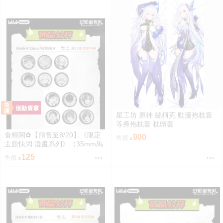
／觀崎薰／多聞康太郎／壹宮昊
／觀崎薰／多聞康太郎／壹宮昊
都
都
星工坊 原神 絲柯克 動漫抱枕套
等身抱枕套 枕頭套
食糧閣✿【預售至8/20】《限定
900
售價
主題快閃 漫畫系列》（35mm馬
口鐵徽章）惡靈剋星／幻影敢死
125
售價
隊／主題快閃／宍喰野虎落／是
岸遊人／觀崎薰／多聞康太郎／
壹宮昊都