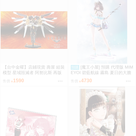
【台中金曜】店鋪現貨 壽屋 組裝
[魔王小屋] 預購 代理版 MIM
預購
模型 星域毀滅者 阿努比斯 再版
EYOI 碧藍航線 霧島 夏日的大膽
嘗試 TF edition
1590
4730
售價
售價