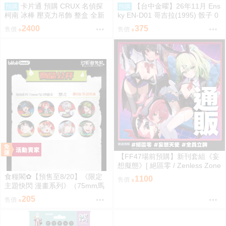
卡片通 預購 CRUX 名偵探
【台中金曜】26年11月 Ens
預購
預購
柯南 冰棒 壓克力吊飾 整盒 全新
ky EN-D01 哥吉拉(1995) 骰子 0
未拆
818
2400
375
售價
售價
【FF47場前預購】新刊套組《妄
想擬態》[ 絕區零 / Zenless Zone
Zero / 三酸化碳素 / 妄想天使 / 千
食糧閣✿【預售至8/20】《限定
1100
售價
夏 / 愛芮 / 南宮羽 / 三小隻 / 夢想
主題快閃 漫畫系列》（75mm馬
家 ]
口鐵徽章）惡靈剋星／幻影敢死
205
售價
隊／主題快閃／宍喰野虎落／是
岸遊人／觀崎薰／多聞康太郎／
壹宮昊都