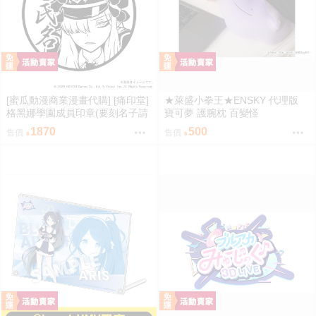
[蜜瓜動漫商業漫畫代購] [痛印堂]
★萊盛小拳王★ENSKY 代理版
格黑娜學園成員印章(要刻名子請
寶可夢 護腕枕 百變怪
下單備註)(預約至8/28)(12月預
1870
500
售價
售價
約)(蔚藍檔案)