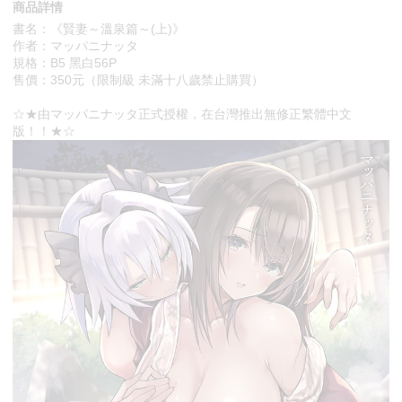
商品詳情
書名：《賢妻～溫泉篇～(上)》
作者：マッパニナッタ
規格：B5 黑白56P
售價：350元（限制級 未滿十八歲禁止購買）
☆★由マッパニナッタ正式授權，在台灣推出無修正繁體中文
版！！★☆