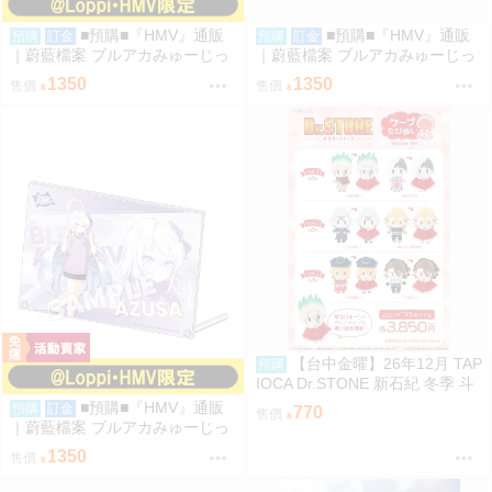
■預購■『HMV』通販
■預購■『HMV』通販
預購
訂金
預購
訂金
｜蔚藍檔案 ブルアカみゅーじっ
｜蔚藍檔案 ブルアカみゅーじっ
く♪3D LIVE『遊戲開發部』壓克
く♪3D LIVE『放學後甜點部』壓
1350
1350
售價
售價
力板。[0912]
克力板。[0912]
【台中金曜】26年12月 TAP
預購
IOCA Dr.STONE 新石紀 冬季 斗
篷可換裝布偶 娃娃 6款分售 0814
■預購■『HMV』通販
預購
訂金
770
售價
｜蔚藍檔案 ブルアカみゅーじっ
く♪3D LIVE『三一綜合學園補課
1350
售價
部』壓克力板。[0912]