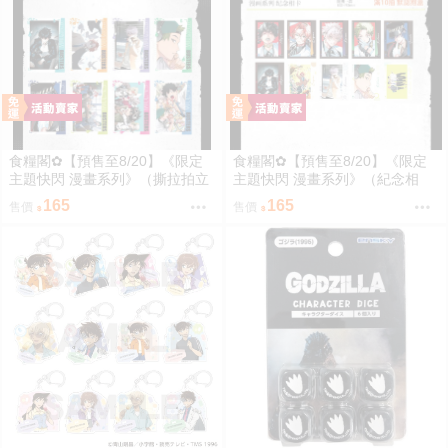
食糧閣✿【預售至8/20】《限定
食糧閣✿【預售至8/20】《限定
主題快閃 漫畫系列》（撕拉拍立
主題快閃 漫畫系列》（紀念相
得）惡靈剋星／幻影敢死隊／主
卡）惡靈剋星／幻影敢死隊／主
165
165
售價
售價
題快閃／宍喰野虎落／是岸遊人
題快閃／宍喰野虎落／是岸遊人
／觀崎薰／多聞康太郎／壹宮昊
／觀崎薰／多聞康太郎／壹宮昊
都
都