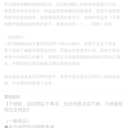
長以細膩筆觸描繪情感起伏，並以飽滿動人的角色造型吸引目光。
畫風柔和而富有張力，無論是甜蜜溫馨的戀愛場景，還是充滿誘惑
與衝突的背德情節，都能展現高度的掌控力。老師的作品有《不善
推辭的鄰家姐姐與我的夏天～後輩的日常～》、《賢妻》系列。
〈內容簡介〉
一對感情融洽的夫妻與朋友們一同出外旅行。然而丈夫並不知道，
妻子曾為了喚醒長期昏迷的他，而被迫從事賣春行為。原本打算在
旅途中向他坦白的妻子，卻因與丈夫的親密關係始終無法讓自己滿
足，不禁回想起那段複雜又難以割捨的過去。
就在她從溫泉返回房間的途中，竟意外撞見朋友正與自己的隨從親
熱，不自覺間就觀賞了起來……
賣場規則