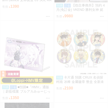
ami Device 女神裝置 09 SOL RA
PTOR 白梟 猛禽 組裝模型
【怨念事務所】預約 4
預購
訂金
1390
售價
月(免訂金) VKEND 勝利女神 妮
姬 皇冠 榮耀之花 1/4 附特典 101
9980
售價
8
卡片通 預購 CRUX 名偵探
預購
柯南 冰棒 金屬徽章 整盒 全新未
拆
■預購■『HMV』通販
預購
訂金
2100
售價
｜蔚藍檔案 ブルアカみゅーじっ
く♪3D LIVE『空崎陽奈&早瀨優
1350
售價
香&尾刃環奈&錠前沙織』壓克力
板。[0912]