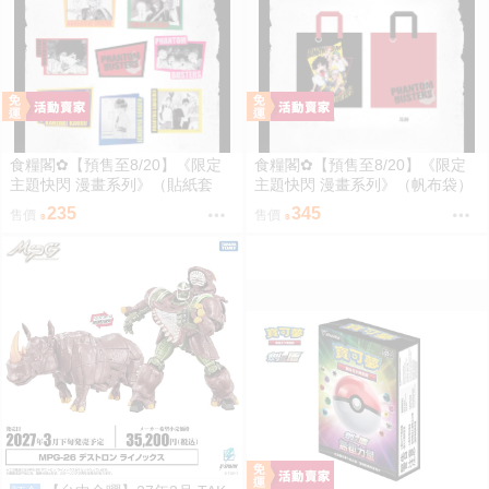
食糧閣✿【預售至8/20】《限定
食糧閣✿【預售至8/20】《限定
主題快閃 漫畫系列》（貼紙套
主題快閃 漫畫系列》（帆布袋）
裝）惡靈剋星／幻影敢死隊／主
惡靈剋星／幻影敢死隊／主題快
235
345
售價
售價
題快閃／宍喰野虎落／是岸遊人
閃／宍喰野虎落／是岸遊人／觀
／觀崎薰／多聞康太郎／壹宮昊
崎薰／多聞康太郎／壹宮昊都
都