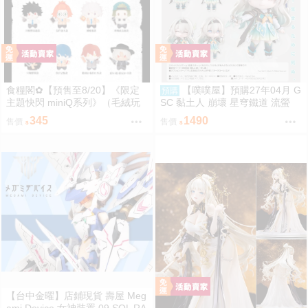
食糧閣✿【預售至8/20】《限定
【噗噗屋】預購27年04月 G
預購
主題快閃 miniQ系列》（毛絨玩
SC 黏土人 崩壞 星穹鐵道 流螢
偶）惡靈剋星／幻影敢死隊／主
免訂金
345
1490
售價
售價
題快閃／宍喰野虎落／是岸遊人
／觀崎薰／多聞康太郎／壹宮昊
都
【台中金曜】店鋪現貨 壽屋 Meg