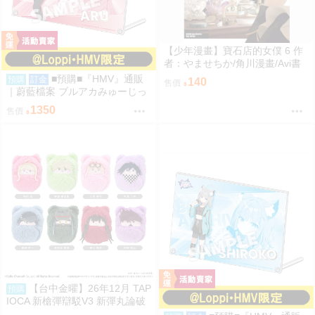
【少年漫畫】寶石店的女僕 6 作
者：やませちか/角川漫畫/Avi書
店
■預購■『HMV』通販
預購
訂金
140
售價
｜蔚藍檔案 ブルアカみゅーじっ
く♪3D LIVE『便利屋68』壓克力
1350
售價
板。[0912]
【台中金曜】26年12月 TAP
預購
IOCA 新槍彈辯駁V3 新彈丸論破
V3 動物裝布偶集 寶寶娃 中盒 08