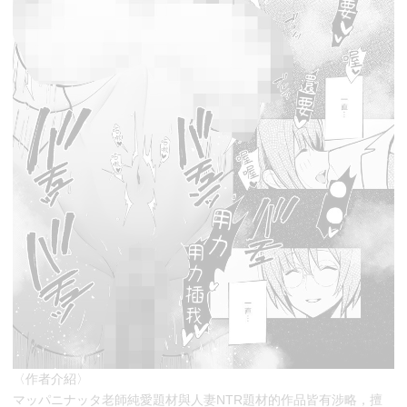
〈作者介紹〉
マッパニナッタ老師純愛題材與人妻NTR題材的作品皆有涉略，擅