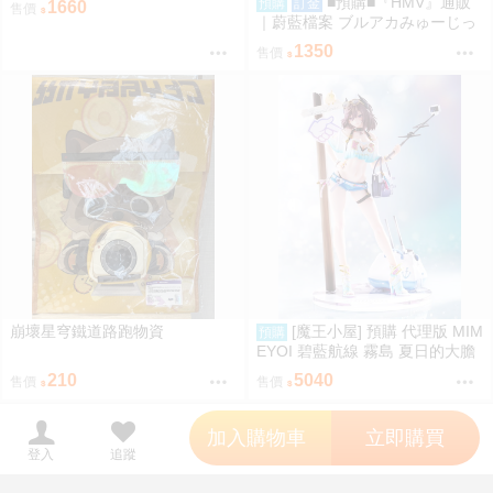
■預購■『HMV』通販
預購
訂金
1660
售價
14
｜蔚藍檔案 ブルアカみゅーじっ
く♪3D LIVE『阿拜多斯高中』壓
1350
售價
克力板。[0912]
崩壞星穹鐵道路跑物資
[魔王小屋] 預購 代理版 MIM
預購
EYOI 碧藍航線 霧島 夏日的大膽
嘗試
210
5040
售價
售價
';
加入購物車
立即購買
登入
追蹤