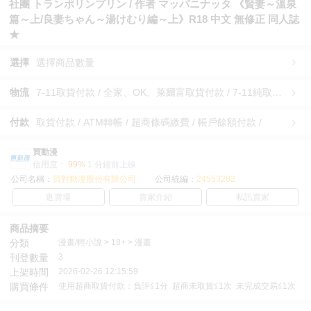
社團 トランポリンプリン / 作者 マッパニナッタ 《賢妻～溫泉
篇～上/良妻ちゃん～湯けむり編～上》R18 中文 無修正 同人誌
★
選擇
選擇商品數量
物流
7-11取貨付款 / 全家、OK、萊爾富取貨付款 / 7-11純取貨 / 全家、OK、萊爾富純取貨 / 宅配/快遞 /
付款
取貨付款 / ATM轉帳 / 超商條碼繳費 / 帳戶餘額付款 /
買動漫
信用度：
99%
1 分鐘前上線
公司名稱：
買對動漫股份有限公司
公司統編：
24553282
逛賣場
賣家介紹
私訊賣家
商品摘要
分類
漫畫/輕小說 > 18+ > 漫畫
刊登數量
3
上架時間
2026-02-26 12:15:59
購買條件
使用超商取貨付款：負評≦1分 超商未取貨≦1次 未完成交易≦1次