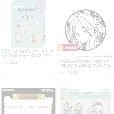
【台中金曜】26年9月 Ensk
預購
y NOS-92 嚕嚕米 疊疊樂 0818
[蜜瓜動漫商業漫畫代購] [痛印堂]
599
售價
格黑娜學園成員印章(要刻名子請
下單備註)(預約至8/28)(12月預
1870
售價
約)(蔚藍檔案)