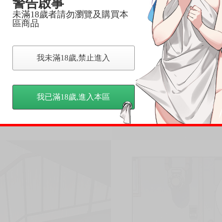
警告啟事
未滿18歲者請勿瀏覽及購買本
區商品
我未滿18歲,禁止進入
我已滿18歲,進入本區