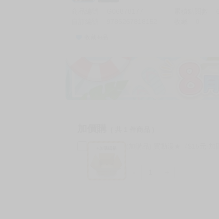
商品編號
G06878177
累積點閱數
自訂編號
9786267818152
收藏
0
收藏商品
加價購
( 共
1
件商品 )
(加購品) 買動漫★《$15元-
-
+