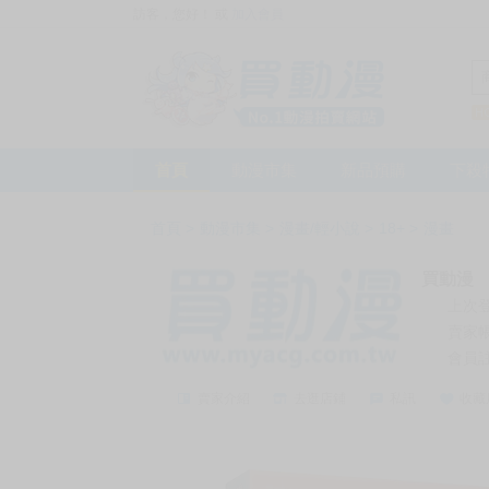
訪客，您好！
或
加入會員
首頁
動漫市集
新品預購
下殺
首頁
>
動漫市集
>
漫畫/輕小說
>
18+
>
漫畫
買動漫
上次
賣家
會員
賣家介紹
去逛店鋪
私訊
收藏