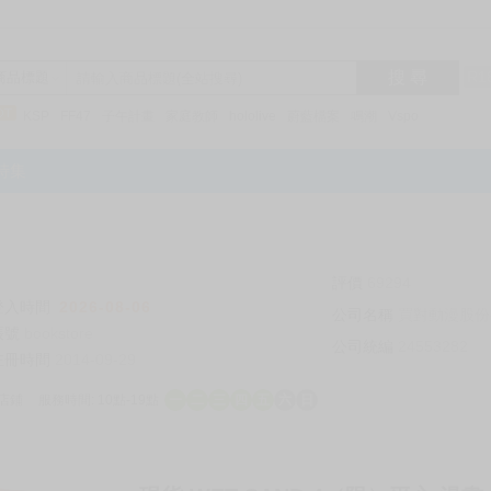
搜 尋
R1
商品標題
KSP
FF47
子午計畫
家庭教師
hololive
蔚藍檔案
鳴潮
Vspo
特集
評價
69294
登入時間
2026-08-06
公司名稱
買對動漫股份
帳號
bookstore
公司統編
24553282
註冊時間
2014-09-29
店鋪
服務時間: 10點-19點
一
二
三
四
五
六
日