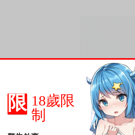
限
18歲限
制