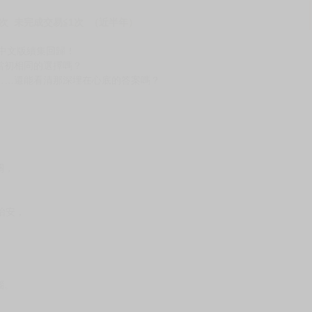
次 未完成交易≦1次 （近半年）
繁體中文版續集回歸！
當初相同的選擇嗎？
……還能看清那深埋在心底的答案嗎？
關，
怡安，
惱。
：