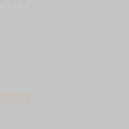
 BL 買動漫
-11取貨60元
全家 取貨付款60元
入購物車
詢問商品
! 保障您每一筆付款 !