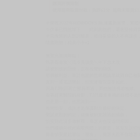
購買評價限制
使用超商取貨付款：負評≦1分 超商未取貨≦1
※榮獲2022年RIDIBOOKS BL漫畫新星獎，
※伏筆已悄然埋下……此刻的他們，還會堅持與
※當挽留的人默許離去，暗自妥協的人不再讓步
隨書附贈：精美小卡x1
無聖光激情降臨！
執著霸道攻╳清冷美強受╳年下忠犬攻
該被割捨的回憶，正在改變的關係。
那個被利益、算計包圍的世界應該早就與自己無
直到一通電話響起，怡安才發現並非如此，
因為TJ剛與死亡擦肩而過，而他無法視若無睹。
看著趕來醫院的身影，TJ只慶幸車禍的目標不是
也是那一刻，他意識到──
推開怡安，或許才是保護對方最好的決定。
聖誕派對的約定，就像被刻意跳過的插曲，
怡安對此沒多做解釋，喬瑟夫也沒追問原因，
他們繼續向彼此索取肉體上的親密，甚至互訴煩
聽著怡安提起那位「朋友」，喬瑟夫忍不住坦言