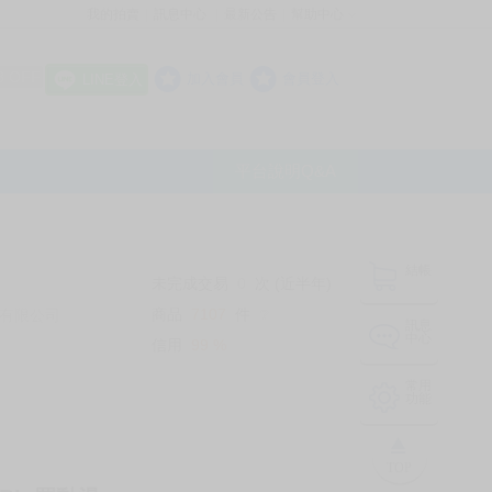
我的拍賣
訊息中心
最新公告
幫助中心
│
│
│
8 OFF
加入會員
會員登入
LINE登入
平台說明Q&A
結帳
未完成交易
0
次 (近半年)
商品
7107
件
有限公司
❔
訊息
中心
信用
99
%
常用
功能
TOP