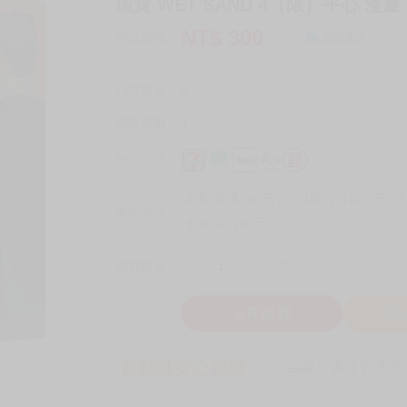
現貨 WET SAND 4（限）平心 漫畫
NT$
300
商品價格
元
詢問商品
刊登數量
2
銷售總數
1
付款方式
宅配/快遞100元
7-11取貨付款60元
7
取貨方式
全家 取貨60元
-
+
購買數量
件
立即購買
加
買動漫安心保證
款項由銀行委託管才安心 