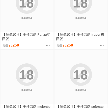
18
18
限制級商品
限制級商品
【預購10月】王様恋愛 Fanza初
【預購10月】王様恋愛 trader初
回版
回版
3250
3250
售價
售價
18
18
限制級商品
限制級商品
【預購10月】王様恋愛 melonbo
【預購10月】王様恋愛 softmap