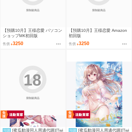
限制級商品
限制級商品
【預購10月】王様恋愛 パソコン
【預購10月】王様恋愛 Amazon
ショップMK初回版
初回版
3250
3250
售價
售價
18
限制級商品
[蜜瓜動漫同人周邊代購][Twi
[蜜瓜動漫同人周邊代購][Twi
預購
預購