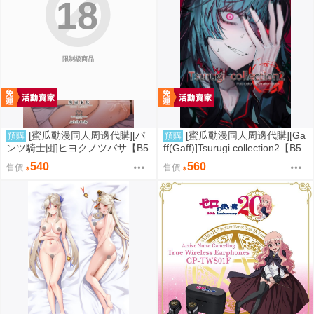
18
限制級商品
[蜜瓜動漫同人周邊代購][パ
[蜜瓜動漫同人周邊代購][Ga
預購
預購
ンツ騎士団]ヒヨクノツバサ【B5
ff(Gaff)]Tsurugi collection2【B5
色紙】(B5色紙特典版)(同人誌)
色紙】(蔚藍檔案)(B5色紙特典版)
540
560
售價
售價
(同人誌)