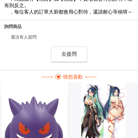
詢問商品
還沒有人提問
去提問
猜您喜歡