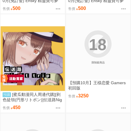
0月(免訂金) Ensky 精靈寶可夢
0月(免訂金) Ensky 精靈寶可夢
神奇寶貝 軟膠時間系列 寶可夢存
神奇寶貝 軟膠時間系列 寶可夢存
500
500
售價
售價
錢筒 可達鴨 0816
錢筒 胖丁 0816
18
限制級商品
【預購10月】王様恋愛 Gamers
初回版
[蜜瓜動漫同人周邊代購][剥
預購
3250
售價
色徒領(円形リトポン)]伝送路Nig
ht trip(東方Project)(同人專輯)
450
售價