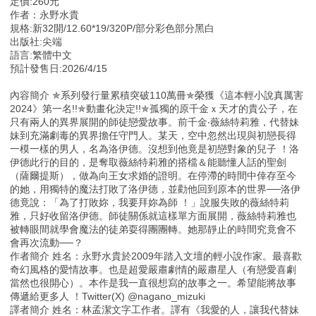
定價:260元
作者：永野水貴
規格:新32開/12.60*19/320P/部分彩色部分黑白
出版社:尖端
語言:繁體中文
預計發售日:2026/4/15
內容簡介 ✯系列發行量累積突破110萬冊✯榮獲《這本輕小說真厲害
2024》第一名!!✯動畫化決定!!✯孤獨的原千金ｘ天才的貴公子，在
只有兩人的異界展開的師徒戀愛故事。前千金‧薇絲特莉雅，代替妹
妹到充滿劇毒的異界擔任守門人。某天，空中忽然出現與初戀長得
一模一樣的男人，名為洛伊德。沒想到他竟是初戀對象的兒子 ！洛
伊德此行的目的，是奪取薇絲特莉雅的搭檔＆能聽懂人話的聖劍
（薩爾提斯），做為向王女求婚的證明。在停滯的時間中倖存至今
的她，用獨特的魔法打敗了洛伊德，並勸他回到原本的世界──洛伊
德竟說：「為了打敗妳，我要拜妳為師 ！」說服失敗的薇絲特莉
雅，只好收留洛伊德。師徒關係就這樣單方面展開，薇絲特莉雅也
被轉眼間就學會魔法的徒弟耍得團團轉。她那靜止的時間究竟會不
會再次流動──？
作者簡介 姓名：永野水貴於2009年踏入文壇的輕小說作家。最喜歡
奇幻風格的愛情故事。也是超愛嚴肅劇情的嚴肅星人（有戀愛喜劇
當然也很開心）。本作是我一直很想寫的故事之一。希望能將故事
傳遞給更多人 ！Twitter(X) @nagano_mizuki
譯者簡介 姓名：林孟潔文字工作者。譯有《我愛的人，讓我代替妹