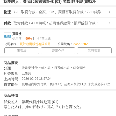
我愛的人，讓我代替妹妹赴死 (01) 尖端 輕小說 買動漫
物流
7-11取貨付款 / 全家、OK、萊爾富取貨付款 / 7-11純取貨 / 全家、OK、萊爾富純取貨 / 宅配/快遞 /
付款
取貨付款 / ATM轉帳 / 超商條碼繳費 / 帳戶餘額付款 /
買動漫
信用度：
99%
1 小時前上線
公司名稱：
買對動漫股份有限公司
公司統編：
24553282
逛賣場
賣家介紹
私訊賣家
商品摘要
分類
漫畫/輕小說 > 輕小說 > 日系輕小說 > 幻奇冒險
刊登數量
已售完
上架時間
2026-02-26 18:57:04
購買條件
使用超商取貨付款：負評≦1分 超商未取貨≦1次 未完成交易≦1次
商品詳情
我愛的人，讓我代替妹妹赴死 (01)
恋した人は、妹の代わりに死んでくれと言った。