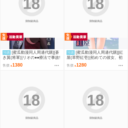
18
18
限制級商品
限制級商品
[蜜瓜動漫同人周邊代購][蒼
[蜜瓜動漫同人周邊代購][紅
預購
預購
き翼(将軍)]リオの●●療法で事故!
屋(草野紅壱)]初めての彼女、初
【A5アクリルスタンド】(蔚藍檔
めての彼氏。4【メロン限定特典
1380
1280
售價
售價
案)(A5壓克力立牌特典版)(同人
付】【A5アクリルフィギュア】
誌)
(A5壓克力立牌特典版)(同人誌)
18
18
限制級商品
限制級商品