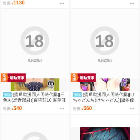
1130
售價
ア】(A5壓克力立牌特典版)(同人
誌)
18
18
限制級商品
限制級商品
[蜜瓜動漫同人周邊代購][三
[蜜瓜動漫同人周邊代購][け
預購
預購
色坊(黒青郎君)]百華荘16 百華荘
ちゃどんち(けちゃどん)]黛冬優
暇な日々【メロン限定特典付】
子とドスケベ接待宴会パーティ
540
560
售價
售價
【B5色紙】(B5色紙特典版)(同人
ー!【B5色紙】(偶像大師)(B5色
誌)
紙特典版)(同人誌)