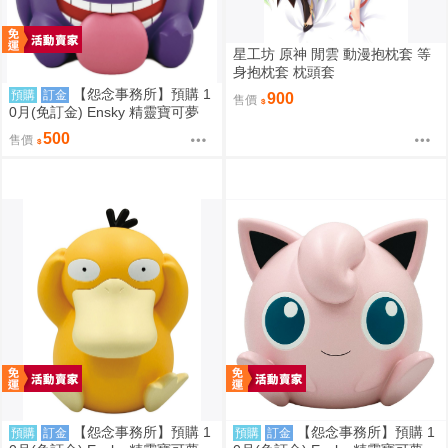
星工坊 原神 閒雲 動漫抱枕套 等
身抱枕套 枕頭套
【怨念事務所】預購 1
預購
訂金
900
售價
0月(免訂金) Ensky 精靈寶可夢
神奇寶貝 軟膠時間系列 寶可夢存
500
售價
錢筒 耿鬼 0816
【怨念事務所】預購 1
【怨念事務所】預購 1
預購
訂金
預購
訂金