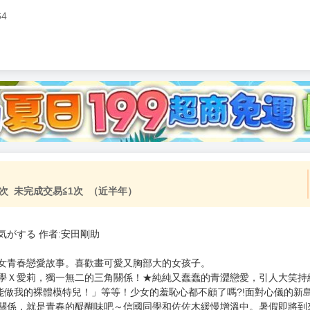
64
次 未完成交易≦1次 （近半年）
がする 作者:安田剛助
男女青春戀愛故事。喜歡畫可愛又胸部大的女孩子。
學Ｘ愛莉，獨一無二的三角關係！★純純又蠢蠢的青澀戀愛，引人大笑持
能做我的裸體模特兒！」等等！少女的羞恥心都不顧了嗎?!面對心儀的新
的關係，就是青春的醍醐味吧～信國同學和佐佐木緩慢增溫中。暑假即將到