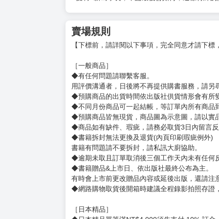
賣場規則
【下標前，請詳閱以下事項，完全同意才請下標
［一般商品］
◆有任何問題請聯繫客服。
用評價溝通者，日後將不再提供購書服務，請另
◆預購商品的出貨時間依出版社供貨情形會有所
◆不同月份商品可一起結帳，等訂單內所有商品
◆預購商品皆無現貨，商品圖為示意圖，請以實
◆商品如有缺件、瑕疵，請務必取貨3日內留言
◆書籍拆封無法更換及退貨(內頁印刷瑕疵例外)
書籍有問題請不要拆封，請私訊大廚協助。
◆逾期未取且訂單取消後三個工作天內未有任何
◆書籍贈品&上市日、依出版社最終公布為主。
有時會上市前更改贈品內容或延後出版，還請注
◆網路購物取貨後開箱時建議全程錄影拍照存證
［日本精品］