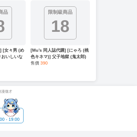
商品
限制級商品
8
18
] [女々男 (め
[Mu’s 同人誌代購] [にゃろ (桃
ぷりおいしいな
色キネマ)] 父子地獄 (鬼太郎)
)
售價
390
動漫徵才
 - 19:00