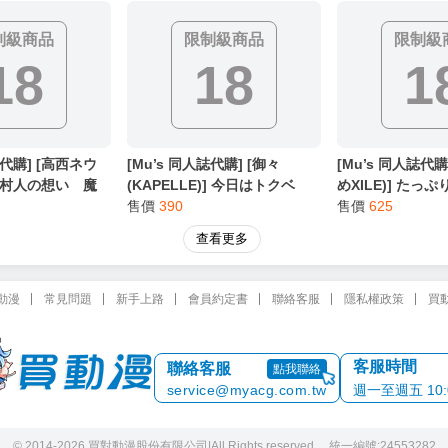
立牌
制級商品
限制級商品
限制級
18
18
1
誌代購] [高西ネウ
[Mu’s 同人誌代購] [御々
[Mu’s 同人誌代購
)] 村人の想い 魔
(KAPELLE)] 今日はトクベ
めXILE)] たっ
魔王をやめたい魔
ツ、だいすきしてね？ (創作
售價
390
つやくん。 (Free!
售價
625
ロマージュ限定特
BL)
查看更多
BL、奇幻系)
動漫
常見問題
新手上路
會員約定書
聯絡客服
隱私權政策
買
客服時間
聯絡客服
點我聯絡
service@myacg.com.tw
週一至週五 10:00
© 2014-2026 買對動漫股份有限公司
|
All Rights reserved. 統一編號:24553282