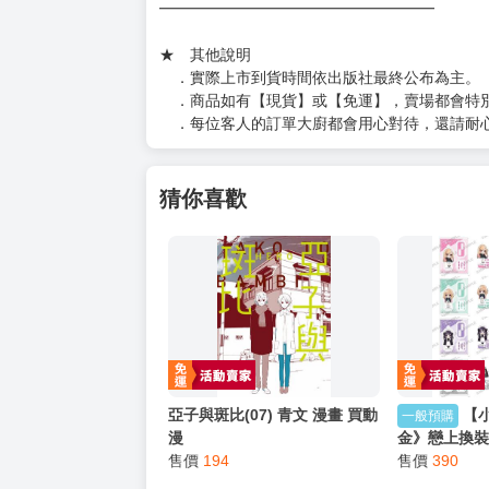
━━━━━━━━━━━━━━━━━━
★ 其他說明
．實際上市到貨時間依出版社最終公布為主。
．商品如有【現貨】或【免運】，賣場都會特
．每位客人的訂單大廚都會用心對待，還請耐
猜你喜歡
亞子與斑比(07) 青文 漫畫 買動
【
一般預購
漫
金》戀上換裝
售價
194
夢、十六夜
售價
390
蘿潔 にいて