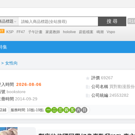
搜 尋
R1
商品標題
KSP
FF47
子午計畫
家庭教師
hololive
蔚藍檔案
鳴潮
Vspo
特集
>
女性向
評價
69267
登入時間
2026-08-06
公司名稱
買對動漫股份
帳號
bookstore
公司統編
24553282
註冊時間
2014-09-29
店鋪
服務時間: 10點-19點
一
二
三
四
五
六
日