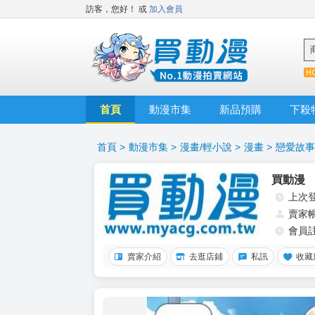
訪客，您好！
或
加入會員
首頁
動漫市集
新品預購
下殺
首頁
>
動漫市集
>
漫畫/輕小說
>
漫畫
>
戀愛故事
買動漫
上次
賣家
會員
賣家介紹
去逛店鋪
私訊
收藏