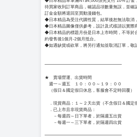
◆日本精品單筆滿NT$4,000須先支付 10% 
待買家收到訂單商品，確認品項數量無誤，並確
訂金金額將退回至買動漫錢包。
◆日本精品為受注代購性質，結單後恕無法取消
◆日本精品圖像僅供參考，設計及式樣請以實際
◆日本精品的標題月份是日本上市時間，不等於
約發售後1個月-2個月抵台。
◆如遇缺貨或砍單，將另行通知並取消訂單，敬
━━━━━━━━━━━━━━━━━━
★ 賣場營運、出貨時間
週一～週五 １０：００～１９：００
（假日＆國定假日休息，客服會不定時回覆）
．現貨商品：１～２天出貨（不含假日＆國定
．已上市且非現貨商品：
－每週四～日下單者，於隔週五出貨
－每週一～三下單者，於隔週四出貨
━━━━━━━━━━━━━━━━━━