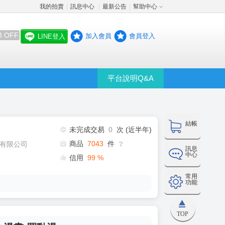
我的拍賣
訊息中心
最新公告
幫助中心
│
│
│
8 OFF
加入會員
會員登入
LINE登入
平台說明Q&A
結帳
未完成交易
0
次 (近半年)
商品
7043
件
有限公司
❔
訊息
中心
信用
99
%
常用
功能
TOP