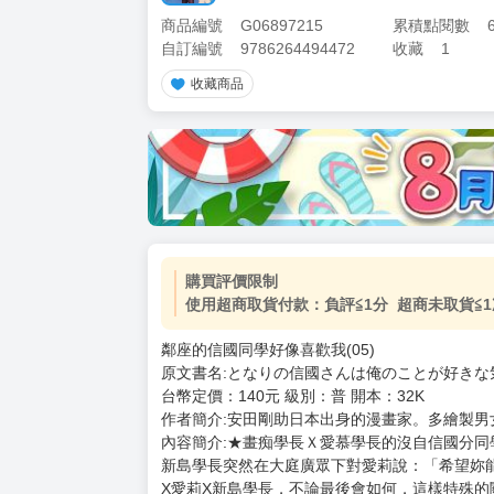
商品編號
G06897215
累積點閱數
自訂編號
9786264494472
收藏
1
收藏商品
購買評價限制
使用超商取貨付款：負評≦1分 超商未取貨≦1
鄰座的信國同學好像喜歡我(05)
原文書名:となりの信國さんは俺のことが好きな気
台幣定價：140元 級別：普 開本：32K
作者簡介:安田剛助日本出身的漫畫家。多繪製
內容簡介:★畫痴學長Ｘ愛慕學長的沒自信國分同
新島學長突然在大庭廣眾下對愛莉說：「希望妳
X愛莉X新島學長，不論最後會如何，這樣特殊