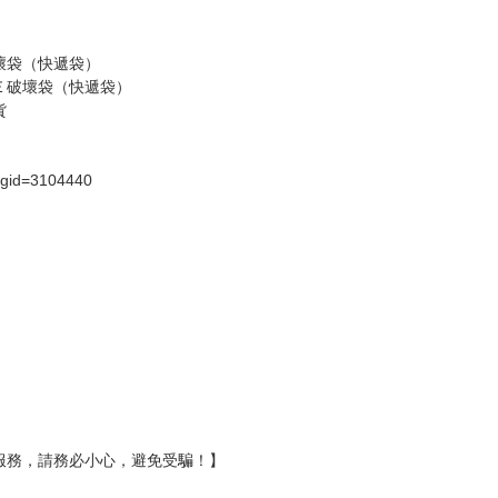
壞袋（快遞袋）
Ｅ破壞袋（快遞袋）
貨
）
?gid=3104440
服務，請務必小心，避免受騙！】