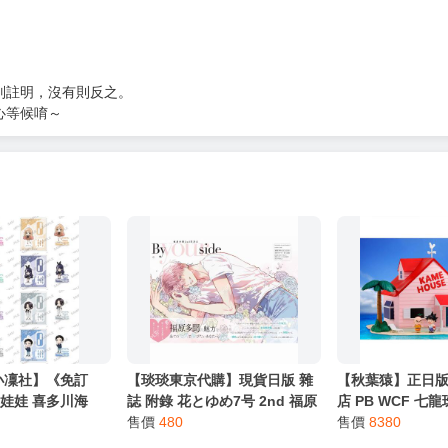
別註明，沒有則反之。
心等候唷～
小凜社】《免訂
【琰琰東京代購】現貨日版 雜
【秋葉猿】正日版
娃娃 喜多川海
誌 附錄 花とゆめ7号 2nd 福原
店 PB WCF 七龍
亞里沙、鴻上麗、
多聞 寫真集By your side 現在
售價
480
PREMIUM 龜仙
售價
8380
んごアクリルスタ
的是哪一個多聞