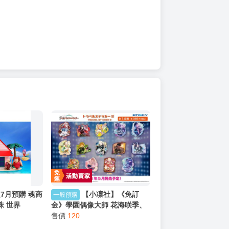
7月預購 魂商
【小凜社】《免訂
一般預購
珠 世界
金》學園偶像大師 花海咲季、
人的家 套組
藤田琴音、篠澤廣、姫崎莉波
售價
120
トラベルステッカー2 貼紙