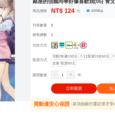
鄰座的信國同學好像喜歡我(05) 青文
NT$
124
商品價格
元
詢問商品
刊登數量
2
銷售總數
1
付款方式
宅配/快遞100元
7-11取貨付款60元
7
取貨方式
全家 取貨60元
-
+
購買數量
件
立即購買
加
買動漫安心保證
款項由銀行委託管才安心 