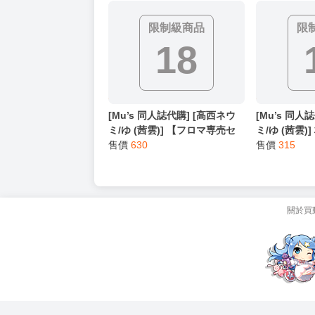
ンド 壓克力
限制級商品
限
18
[Mu’s 同人誌代購] [高西ネウ
[Mu’s 同人
ミ/ゆ (茜雲)] 【フロマ専売セ
ミ/ゆ (茜雲
ット】村人の想い 魔王の決
售價
630
王の決意 
售價
315
意 魔王をやめたい魔王の話
王の話5【フ
5【フロマージュ限定特典付】
典付】 (創作
【ミニアクリルスタンド】 (創
作BL、奇幻系)
關於買