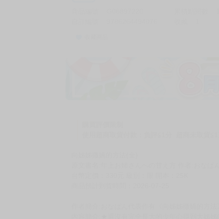
商品編號
G06897220
累積點閱數
自訂編號
9786264494076
收藏
1
收藏商品
購買評價限制
使用超商取貨付款：負評≦1分 超商未取貨≦1
向姊姊撒嬌的方法(全)
原文書名:年上お姉さんへの甘え方 作者:おなぱ
台幣定價：330元 級別：限 開本：25K
商品預計到貨時間：2026-07-25
作者簡介:おなぱん代表作有《向姊姊撒嬌的方法
內容簡介:★還沒有完全長大的少年心得到大姊姊