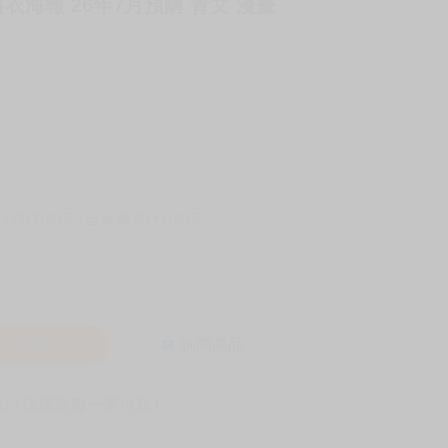
書衣海報 26年7月預購 青文 漫畫
-11取貨60元
全家 取貨付款60元
入購物車
詢問商品
! 保障您每一筆付款 !