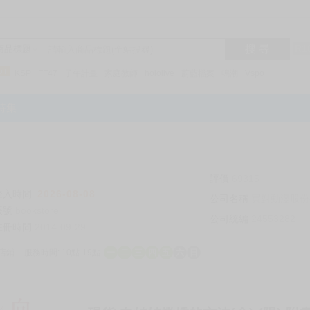
搜 尋
R1
商品標題
KSP
FF47
子午計畫
家庭教師
hololive
蔚藍檔案
鳴潮
Vspo
特集
評價
69315
登入時間
2026-08-08
公司名稱
買對動漫股份
帳號
bookstore
公司統編
24553282
註冊時間
2014-09-29
店鋪
服務時間: 10點-19點
一
二
三
四
五
六
日