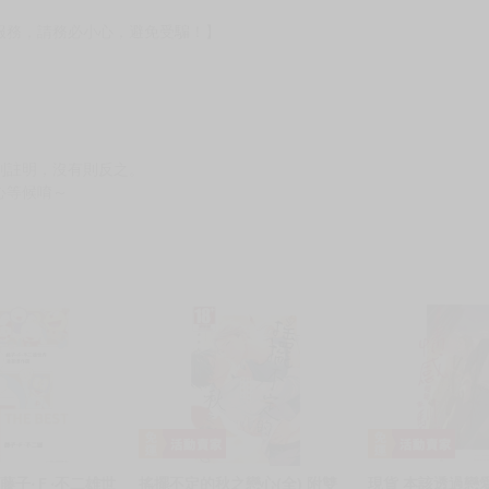
服務，請務必小心，避免受騙！】
別註明，沒有則反之。
心等候唷～
藤子‧Ｆ‧不二雄世
搖擺不定的秋之戀心(全) 附雙
現貨 本該透過戀