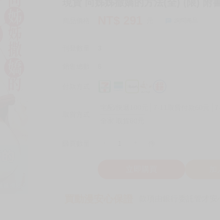
現貨 向姊姊撒嬌的方法(全) (限) 附
NT$
291
商品價格
元
詢問商品
刊登數量
3
銷售總數
6
付款方式
宅配/快遞100元
7-11取貨付款60元
7
取貨方式
全家 取貨60元
-
+
購買數量
件
立即購買
加
買動漫安心保證
款項由銀行委託管才安心 