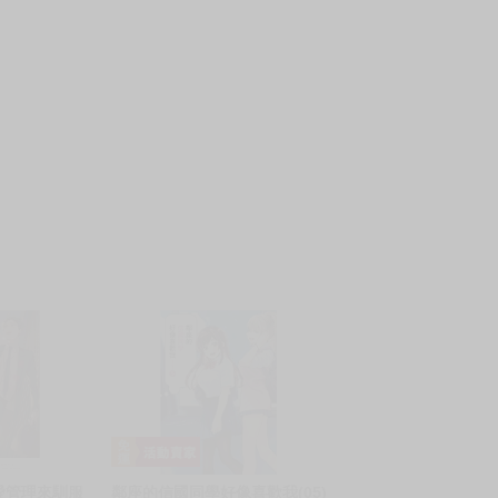
愛管理來馴服
鄰座的信國同學好像喜歡我(05)