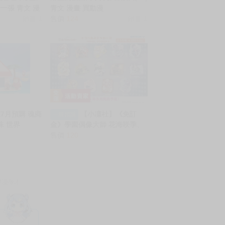
卡一張 青文 漫
青文 漫畫 買動漫
漫
銷量:1
售價
124
銷量:1
7月預購 魂商
【小凜社】《免訂
一般預購
珠 世界
金》學園偶像大師 花海咲季、
人的家 套組
藤田琴音、篠澤廣、姫崎莉波
售價
120
トラベルステッカー2 貼紙
動漫徵才