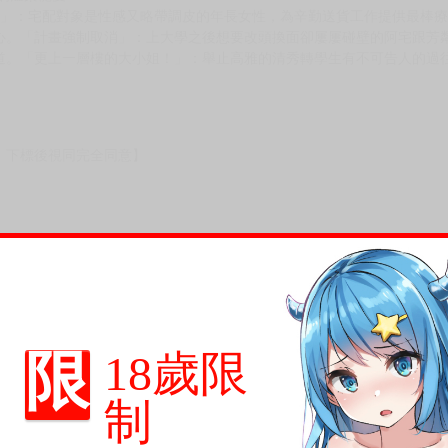
姊」：宅配對象是性感又略帶調皮的年長女性，為辛勤送貨工作提供最棒
心。「計畫強制取消」：上大學之後想要改頭換面卻屢屢碰壁的阿宅跟芳
道。「更上一層樓的大小姐！」：舉止高雅的清秀轉學生有不可告人的過
，下標後視同完全同意】
尋其他店家，謝謝。
變動，一旦收到就會盡快寄出。
到齊後一起發貨。
品為主。
反應，逾期不受理。
限
18歲限
反應，將直接加入黑名單，還請下單後準時取貨。
制
意。