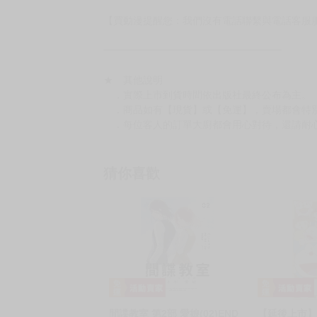
【買動漫提醒您：我們沒有電話聯繫與電話客服
━━━━━━━━━━━━━━━━━━
★ 其他說明
．實際上市到貨時間依出版社最終公布為主。
．商品如有【現貨】或【免運】，賣場都會特
．每位客人的訂單大廚都會用心對待，還請耐
猜你喜歡
間諜教室 第2部 愛娘(02)END
【延後上市】