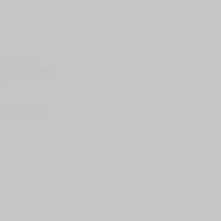
壞袋（快遞袋）
Ｅ破壞袋（快遞袋）
貨
）
?gid=3104440