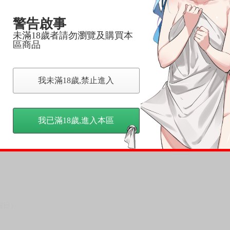
，以保障買賣家雙方權益。
警告啟事
訂金，訂金將以專屬訂金賣場方式收取，
未滿18歲者請勿瀏覽及購買本
區商品
認收貨後，訂金賣場將由大廚取消，
，請慎重下單。
商品為準，可能有色差。
我未滿18歲,禁止進入
台灣到貨時間，發售及到貨時間依廠商實際出貨為準，
請諒解。
我已滿18歲,進入本區
假日）