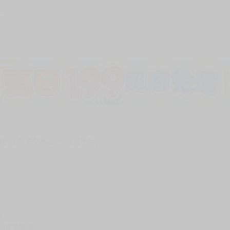
138
次 未完成交易≦1次 （近半年）
ん
》
的溫柔寵愛～