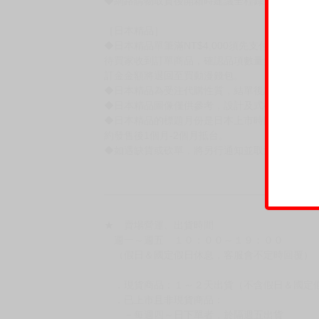
◆網路購物取貨後開箱時建議全程錄影拍照存證
［日本精品］
◆日本精品單筆滿NT$4,000須先支付 10% 
待買家收到訂單商品，確認品項數量無誤，並確
訂金金額將退回至買動漫錢包。
◆日本精品為受注代購性質，結單後恕無法取消
◆日本精品圖像僅供參考，設計及式樣請以實際
◆日本精品的標題月份是日本上市時間，不等於
約發售後1個月-2個月抵台。
◆如遇缺貨或砍單，將另行通知並取消訂單，敬
━━━━━━━━━━━━━━━━━━
★ 賣場營運、出貨時間
週一～週五 １０：００～１９：００
（假日＆國定假日休息，客服會不定時回覆）
．現貨商品：１～２天出貨（不含假日＆國定
．已上市且非現貨商品：
－每週四～日下單者，於隔週五出貨