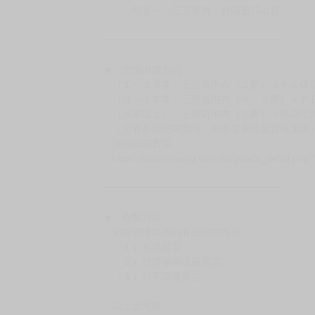
－每週一～三下單者，於隔週四出貨
━━━━━━━━━━━━━━━━━━
★ 賣場出貨方式
［１～２本書］三層氣泡布（２圈）＋ＰＥ破
［３～７本書］三層氣泡布（４～５圈）＋Ｐ
［８本以上］ 三層氣泡布（２圈）＋紙箱出
（另有加固紙箱賣場，如有需要可至賣場加購
加固紙箱賣場：
https://www.myacg.com.tw/goods_detail.php
━━━━━━━━━━━━━━━━━━
★ 聯繫方式
如對賣場或商品有任何問題可：
（１）私訊留言
（２）於賣場商品頁留言
（３）訂單回覆留言
以上皆可唷～