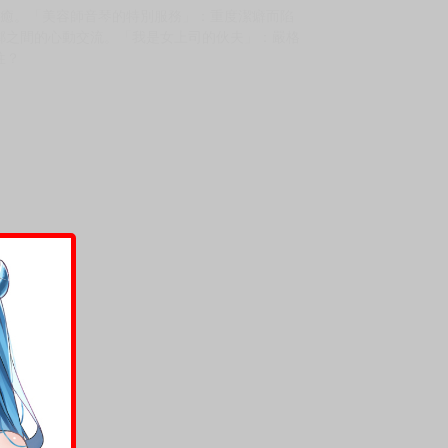
療癒。「美容師音琴的特別服務」：重度潔癖而陷
鄰之間的心動交流。「我是女上司的伙夫」：嚴格
往？