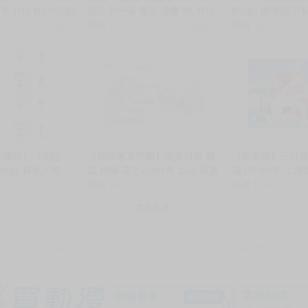
 THE BEST(全)
面小卡一張 青文 漫畫 BL R18
的(全) 附雙面小
 青文 漫畫
銷量:1
買動漫
售價
119
銷量:4
畫 BL R18 買動
售價
119
小凜社】《免訂
【琰琰東京代購】現貨日版 雜
【秋葉猿】正日版
娃娃 喜多川海
誌 附錄 花とゆめ7号 2nd 福原
店 PB WCF 七龍
亞里沙、鴻上麗、
多聞 寫真集By your side 現在
售價
480
PREMIUM 龜仙
售價
8380
んごアクリルスタ
的是哪一個多聞
查看更多
立牌
動漫
常見問題
新手上路
會員約定書
聯絡客服
隱私權政策
買
客服時間
聯絡客服
點我聯絡