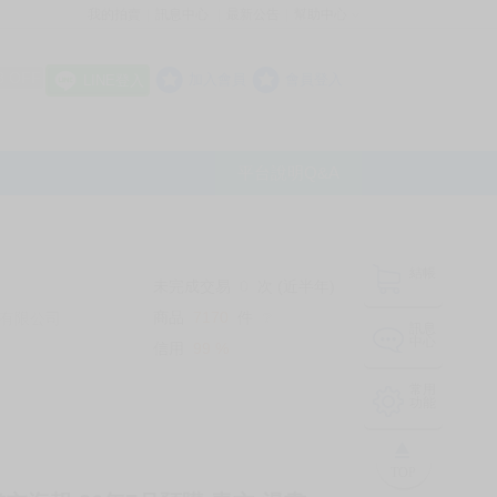
我的拍賣
訊息中心
最新公告
幫助中心
│
│
│
8 OFF
加入會員
會員登入
LINE登入
平台說明Q&A
結帳
未完成交易
0
次 (近半年)
商品
7170
件
有限公司
❔
訊息
中心
信用
99
%
常用
功能
TOP