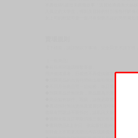
本書收錄5篇甜美療癒故事「送貨給療癒系大姊
入孤立的大學生，得到美容師的特別服務抒解身
女上司的輕鬆可愛一面只有廚藝高超的男部屬知
賣場規則
【下標前，請詳閱以下事項，完全同意才請下標
［一般商品］
◆有任何問題請聯繫客服。
用評價溝通者，日後將不再提供購書服務，請另
◆預購商品的出貨時間依出版社供貨情形會有所
◆不同月份商品可一起結帳，等訂單內所有商品
◆預購商品皆無現貨，商品圖為示意圖，請以實
◆商品如有缺件、瑕疵，請務必取貨3日內留言
◆書籍拆封無法更換及退貨(內頁印刷瑕疵例外)
書籍有問題請不要拆封，請私訊大廚協助。
◆逾期未取且訂單取消後三個工作天內未有任何
◆書籍贈品&上市日、依出版社最終公布為主。
有時會上市前更改贈品內容或延後出版，還請注