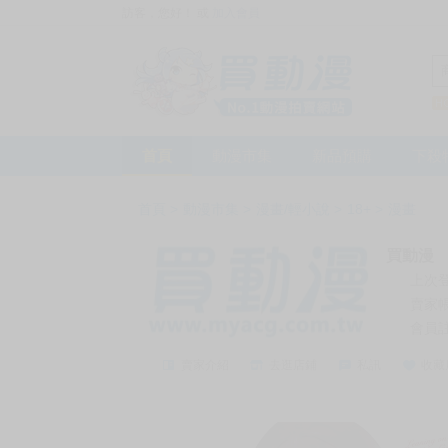
訪客，您好！
或
加入會員
首頁
動漫市集
新品預購
下殺
首頁
>
動漫市集
>
漫畫/輕小說
>
18+
>
漫畫
買動漫
上次
賣家
會員
賣家介紹
去逛店鋪
私訊
收藏