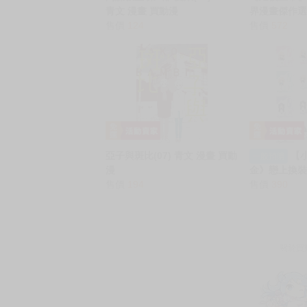
青文 漫畫 買動漫
界漫畫傑作選 F
售價
124
26年5月預購
售價
572
亞子與斑比(07) 青文 漫畫 買動
【
一般預購
漫
金》戀上換裝
售價
194
夢、十六夜
售價
390
蘿潔 にいて
ンド 壓克力
關於買