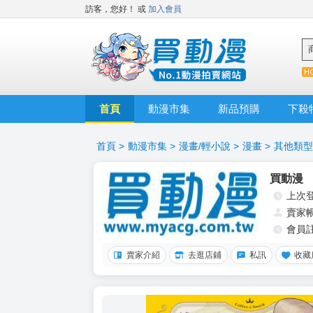
訪客，您好！
或
加入會員
首頁
動漫市集
新品預購
下殺
首頁
>
動漫市集
>
漫畫/輕小說
>
漫畫
>
其他類型
買動漫
上次
賣家
會員
賣家介紹
去逛店鋪
私訊
收藏