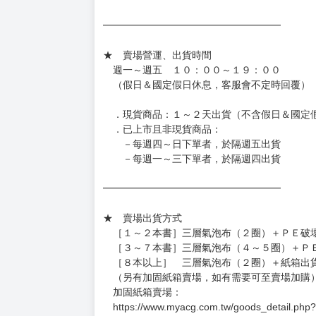
［日本精品］
◆日本精品單筆滿NT$4,000須先支付 10% 
待買家收到訂單商品，確認品項數量無誤，並確
訂金金額將退回至買動漫錢包。
◆日本精品為受注代購性質，結單後恕無法取消
◆日本精品圖像僅供參考，設計及式樣請以實際
◆日本精品的標題月份是日本上市時間，不等於
約發售後1個月-2個月抵台。
◆如遇缺貨或砍單，將另行通知並取消訂單，敬
━━━━━━━━━━━━━━━━━━
★ 賣場營運、出貨時間
週一～週五 １０：００～１９：００
（假日＆國定假日休息，客服會不定時回覆）
．現貨商品：１～２天出貨（不含假日＆國定
．已上市且非現貨商品：
－每週四～日下單者，於隔週五出貨
－每週一～三下單者，於隔週四出貨