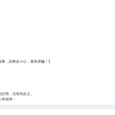
壞袋（快遞袋）
Ｅ破壞袋（快遞袋）
貨
）
?gid=3104440
服務，請務必小心，避免受騙！】