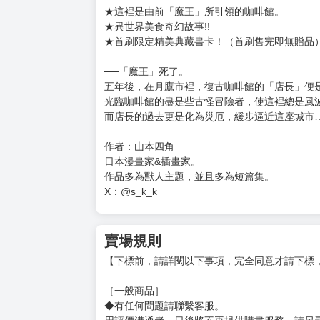
購買評價限制
使用超商取貨付款：負評≦1分 超商未取貨≦1
書名 咖啡館新魔王城
原書名 喫茶ニュー魔王城
作者：山本四角 譯者 蒼貓
規格 32開 12.7x18x1.15 (cm) / 170 (g) / 彩4
預計上市日:2026年5月21日
定價:新台幣$ 160 元
★這裡是由前「魔王」所引領的咖啡館。
★異世界美食奇幻故事!!
★首刷限定精美典藏書卡！（首刷售完即無贈品
──「魔王」死了。
五年後，在月鷹市裡，復古咖啡館的「店長」便
光臨咖啡館的盡是些古怪冒險者，使這裡總是風
而店長的過去更是化為災厄，緩步逼近這座城市
作者：山本四角
日本漫畫家&插畫家。