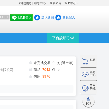
我的拍賣
訊息中心
最新公告
幫助中心
│
│
│
8 OFF
加入會員
會員登入
LINE登入
平台說明Q&A
結帳
未完成交易
0
次 (近半年)
商品
7043
件
有限公司
❔
訊息
中心
信用
99
%
常用
功能
TOP