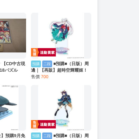
 【CD中古現
■預購■（日版）周
預購
二段
」18パズル
邊｜【再販】超時空輝耀姬！