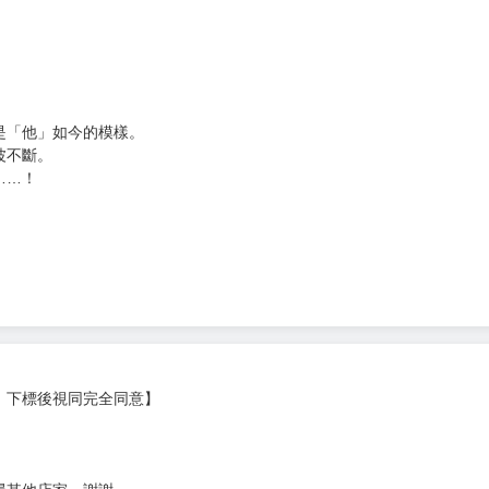
次 未完成交易≦1次 （近半年）
頁 / 單168頁 / 總頁數172頁 / 膠裝
）
是「他」如今的模樣。
波不斷。
……！