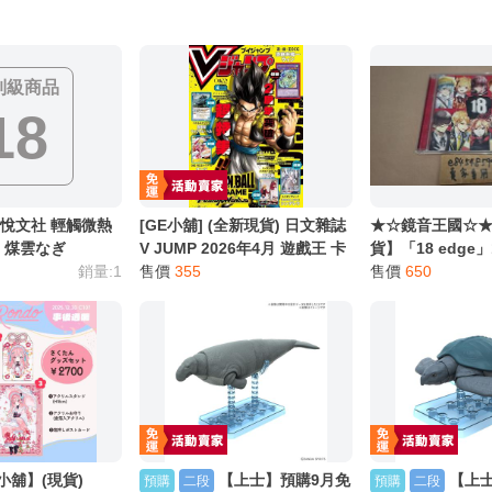
別註明，沒有則反之。
心等候唷～
制級商品
18
] 悅文社 輕觸微熱
[GE小舖] (全新現貨) 日文雜誌
★☆鏡音王國☆★
：煤雲なぎ
V JUMP 2026年4月 遊戲王 卡
貨】「18 edge