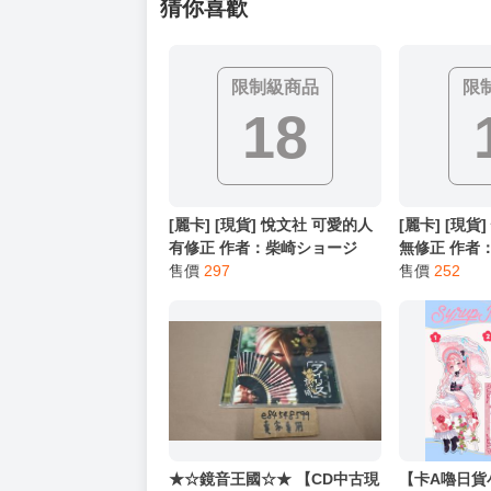
━━━━━━━━━━━━━━━━━━
★ 其他說明
．實際上市到貨時間依出版社最終公布為主。
．商品如有【現貨】或【免運】，賣場都會特
．每位客人的訂單大廚都會用心對待，還請耐
猜你喜歡
限制級商品
限
18
[麗卡] [現貨] 悅文社 可愛的人
[麗卡] [現貨
有修正 作者：柴崎ショージ
無修正 作者