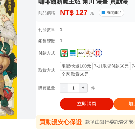
咖啡館新魔王城 角川 漫畫 買動漫
NT$
127
商品價格
元
詢問商品
刊登數量
1
銷售總數
1
付款方式
宅配/快遞100元
7-11取貨付款60元
7
取貨方式
全家 取貨60元
-
+
購買數量
件
立即購買
加
買動漫安心保證
款項由銀行委託管才安心 