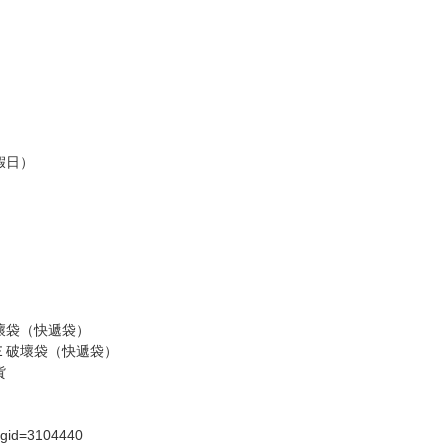
訂金，訂金將以專屬訂金賣場方式收取，
認收貨後，訂金賣場將由大廚取消，
，請慎重下單。
商品為準，可能有色差。
台灣到貨時間，發售及到貨時間依廠商實際出貨為準，
請諒解。
假日）