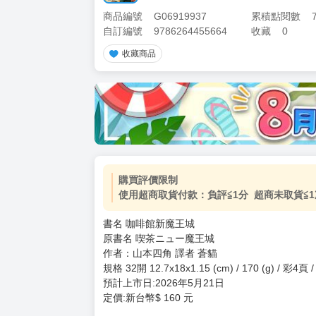
商品編號
G06919937
累積點閱數
自訂編號
9786264455664
收藏
0
收藏商品
加價購
( 共
1
件商品 )
(加購品) 買動漫★《$15元-
-
+