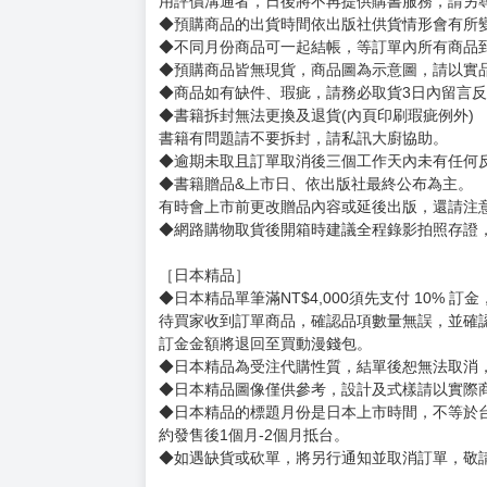
作品多為獸人主題，並且多為短篇集。
X：@s_k_k
賣場規則
【下標前，請詳閱以下事項，完全同意才請下標
［一般商品］
◆有任何問題請聯繫客服。
用評價溝通者，日後將不再提供購書服務，請另
◆預購商品的出貨時間依出版社供貨情形會有所
◆不同月份商品可一起結帳，等訂單內所有商品
◆預購商品皆無現貨，商品圖為示意圖，請以實
◆商品如有缺件、瑕疵，請務必取貨3日內留言
◆書籍拆封無法更換及退貨(內頁印刷瑕疵例外)
書籍有問題請不要拆封，請私訊大廚協助。
◆逾期未取且訂單取消後三個工作天內未有任何
◆書籍贈品&上市日、依出版社最終公布為主。
有時會上市前更改贈品內容或延後出版，還請注
◆網路購物取貨後開箱時建議全程錄影拍照存證