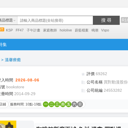
搜 尋
R1
商品標題
KSP
FF47
子午計畫
家庭教師
hololive
蔚藍檔案
鳴潮
Vspo
特集
>
溫馨療癒
評價
69262
登入時間
2026-08-06
公司名稱
買對動漫股份
帳號
bookstore
公司統編
24553282
註冊時間
2014-09-29
店鋪
服務時間: 10點-19點
一
二
三
四
五
六
日