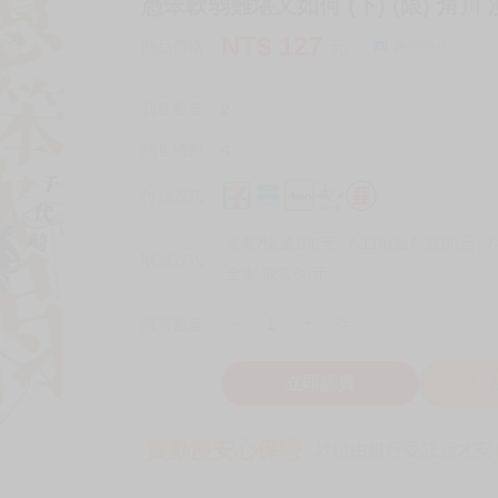
愚笨軟弱難堪又如何 (下) (限) 角川 
NT$
127
商品價格
元
詢問商品
刊登數量
2
銷售總數
4
付款方式
宅配/快遞100元
7-11取貨付款60元
7
取貨方式
全家 取貨60元
-
+
購買數量
件
立即購買
加
買動漫安心保證
款項由銀行委託管才安心 