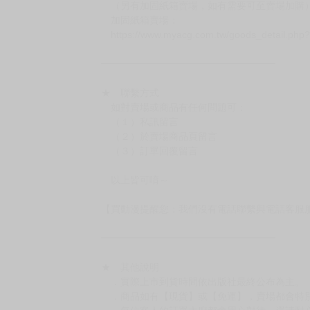
．已上市且非現貨商品：
－每週四～日下單者，於隔週五出貨
－每週一～三下單者，於隔週四出貨
━━━━━━━━━━━━━━━━━━
★ 賣場出貨方式
［１～２本書］三層氣泡布（２圈）＋ＰＥ破
［３～７本書］三層氣泡布（４～５圈）＋Ｐ
［８本以上］ 三層氣泡布（２圈）＋紙箱出
（另有加固紙箱賣場，如有需要可至賣場加購
加固紙箱賣場：
https://www.myacg.com.tw/goods_detail.php
━━━━━━━━━━━━━━━━━━
★ 聯繫方式
如對賣場或商品有任何問題可：
（１）私訊留言
（２）於賣場商品頁留言
（３）訂單回覆留言