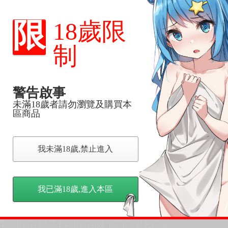
限
18歲限
東立出版)等作品。
制
警告啟事
，下標後視同完全同意】
未滿18歲者請勿瀏覽及購買本
區商品
尋其他店家，謝謝。
變動，一旦收到就會盡快寄出。
我未滿18歲,禁止進入
到齊後一起發貨。
品為主。
反應，逾期不受理。
我已滿18歲,進入本區
反應，將直接加入黑名單，還請下單後準時取貨。