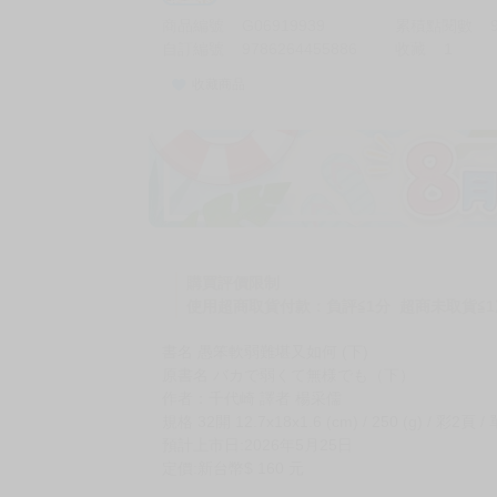
商品編號
G06919939
累積點閱數
自訂編號
9786264455886
收藏
1
收藏商品
加價購
( 共
1
件商品 )
(加購品) 買動漫★《$15元-
-
+