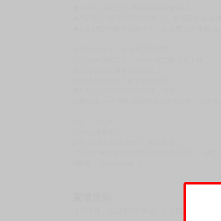
購買評價限制
使用超商取貨付款：負評≦1分 超商未取貨≦1
書名 愚笨軟弱難堪又如何 (下)
原書名 バカで弱くて無様でも（下）
作者：千代崎 譯者 楊采儒
規格 32開 12.7x18x1.6 (cm) / 250 (g) / 彩2頁
預計上市日:2026年5月25日
定價:新台幣$ 160 元
★ 不小心喜歡上了帶有夜晚氣息的男人──
★男公關店老闆×大學生模特兒，極致愛情BL故事!
★首刷限定精美典藏書卡！（首刷售完即無贈品
菊丸追著邦之，縱身闖入風化區，
以新進男公關之姿，開始在邦之的店裡工作。
邦之冷淡地推開菊丸的心意，
卻讓菊丸住在自己家中充當宿舍。
菊丸無法捨棄對邦之的情意，他會……
新星作家──千代崎描繪的潮流愛情故事，上下集同