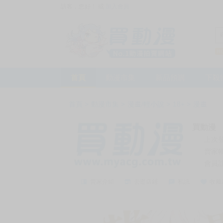
訪客，您好！
或
加入會員
首頁
動漫市集
新品預購
下殺
首頁
>
動漫市集
>
漫畫/輕小說
>
18+
>
漫畫
買動漫
上次
賣家
會員
賣家介紹
去逛店鋪
私訊
收藏