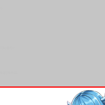
次 未完成交易≦1次 （近半年）
 / 單240頁 / 總頁數242頁 / 膠裝
!
）
時發行!!