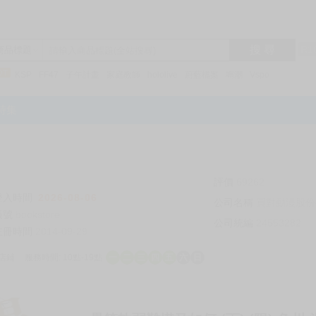
搜 尋
R1
商品標題
KSP
FF47
子午計畫
家庭教師
hololive
蔚藍檔案
鳴潮
Vspo
特集
評價
69262
登入時間
2026-08-06
公司名稱
買對動漫股份
帳號
bookstore
公司統編
24553282
註冊時間
2014-09-29
店鋪
服務時間: 10點-19點
一
二
三
四
五
六
日