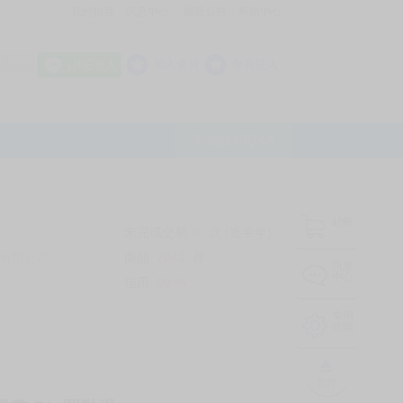
我的拍賣
訊息中心
最新公告
幫助中心
│
│
│
8 OFF
加入會員
會員登入
LINE登入
平台說明Q&A
結帳
未完成交易
0
次 (近半年)
商品
7043
件
有限公司
❔
訊息
中心
信用
99
%
常用
功能
TOP