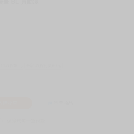
漫畫 BL 買動漫
-11取貨60元
全家 取貨付款60元
入購物車
詢問商品
! 保障您每一筆付款 !