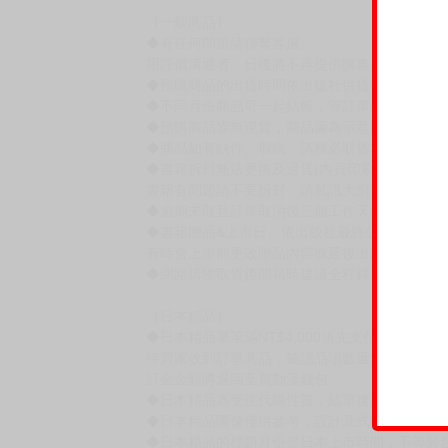
作者：千代崎
日本BL漫畫家，
繪有《faker 欺瞞之愛》(東立出版)、
《LOVE HOLE 202號房~沉溺狂熱午夜~ 》(
X帳號： @chiyozaki_s
賣場規則
【下標前，請詳閱以下事項，完全同意才請下標
［一般商品］
◆有任何問題請聯繫客服。
用評價溝通者，日後將不再提供購書服務，請另
◆預購商品的出貨時間依出版社供貨情形會有所
◆不同月份商品可一起結帳，等訂單內所有商品
◆預購商品皆無現貨，商品圖為示意圖，請以實
◆商品如有缺件、瑕疵，請務必取貨3日內留言
◆書籍拆封無法更換及退貨(內頁印刷瑕疵例外)
書籍有問題請不要拆封，請私訊大廚協助。
◆逾期未取且訂單取消後三個工作天內未有任何
◆書籍贈品&上市日、依出版社最終公布為主。