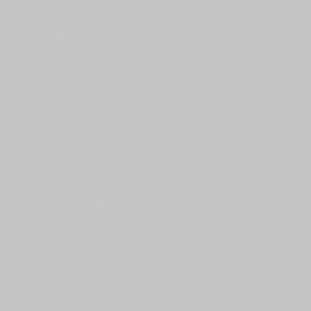
壞袋（快遞袋）
Ｅ破壞袋（快遞袋）
貨
）
?gid=3104440