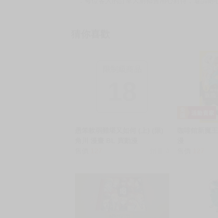
以上皆可唷～
【買動漫提醒您：我們沒有電話聯繫與電話客服
━━━━━━━━━━━━━━━━━━
★ 其他說明
．實際上市到貨時間依出版社最終公布為主。
．商品如有【現貨】或【免運】，賣場都會特
．每位客人的訂單大廚都會用心對待，還請耐
猜你喜歡
限制級商品
18