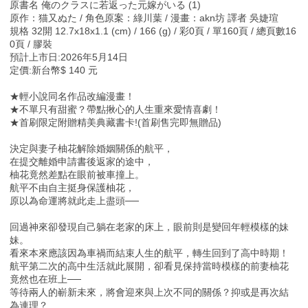
原書名 俺のクラスに若返った元嫁がいる (1)
原作：猫又ぬた / 角色原案：綠川葉 / 漫畫：akn坊 譯者 吳婕瑄
規格 32開 12.7x18x1.1 (cm) / 166 (g) / 彩0頁 / 單160頁 / 總頁數16
0頁 / 膠裝
預計上市日:2026年5月14日
定價:新台幣$ 140 元
★輕小說同名作品改編漫畫！
★不單只有甜蜜？帶點揪心的人生重來愛情喜劇！
★首刷限定附贈精美典藏書卡!(首刷售完即無贈品)
決定與妻子柚花解除婚姻關係的航平，
在提交離婚申請書後返家的途中，
柚花竟然差點在眼前被車撞上。
航平不由自主挺身保護柚花，
原以為命運將就此走上盡頭──
回過神來卻發現自己躺在老家的床上，眼前則是變回年輕模樣的妹
妹。
看來本來應該因為車禍而結束人生的航平，轉生回到了高中時期！
航平第二次的高中生活就此展開，卻看見保持當時模樣的前妻柚花
竟然也在班上──
等待兩人的嶄新未來，將會迎來與上次不同的關係？抑或是再次結
為連理？