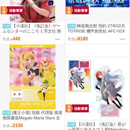
【小凜社】《免訂金》ゲー
轉蛋概念館 預約 27年02月
預購
預購
ムセンターのこころ 1 芳文社 附
TOYRISE 機甲創世紀 AFC-01X
Melonbooks特典
雷吉歐斯 SKUNKs ΩΔα套組 免訂
440
8180
售價
售價
金
[魔王小屋] 預購 代理版 壽屋
預購
無限邂逅Megalo Maria Stars 女
僕服Ver. 組裝模型 特典版
【小凜社】《免訂金》君が
預購
2150
售價
一等星に光るまで 1 附Melonboo