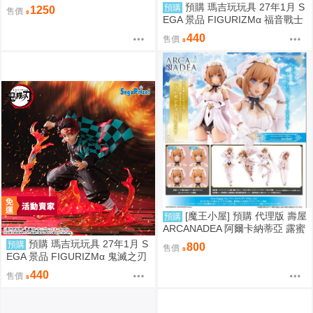
提雅 First Engage Ver. 組裝模型
預購 瑪吉玩玩具 27年1月 S
預購
1250
售價
特典版
EGA 景品 FIGURIZMα 福音戰士
新劇場版 綾波零插入栓戰鬥服Ve
440
售價
r.
[魔王小屋] 預購 代理版 壽屋
預購
ARCANADEA 阿爾卡納蒂亞 露蜜
提雅 First Engage Ver. 組裝模型
預購 瑪吉玩玩具 27年1月 S
預購
800
售價
EGA 景品 FIGURIZMα 鬼滅之刃
竈門炭治郎 通透世界
440
售價