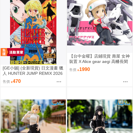
【台中金曜】店鋪現貨 壽屋 女神
裝置 X Alice gear aegi 高幡長閑
一般版
[GE小舖] (全新現貨) 日文漫畫 獵
1990
售價
人 HUNTER JUMP REMIX 2026
年 新封面再版 第4卷 酷拉皮卡
470
售價