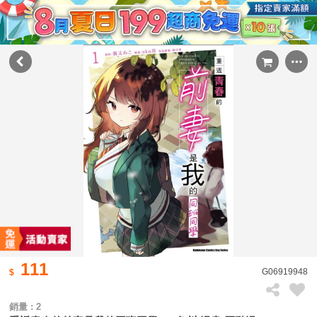
111
G06919948
銷量 : 2