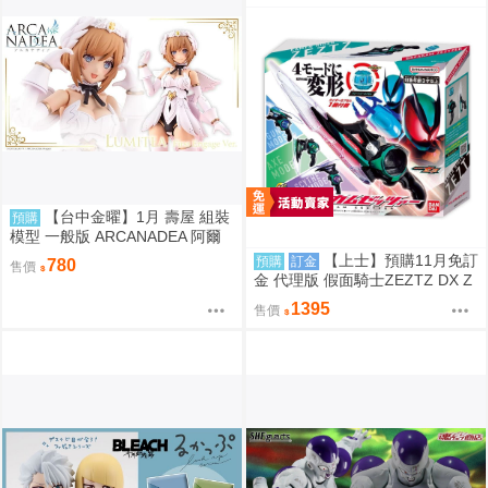
【台中金曜】1月 壽屋 組裝
預購
模型 一般版 ARCANADEA 阿爾
卡納蒂亞 露蜜提雅 First Engage
【上士】預購11月免訂
預購
訂金
780
售價
0819
金 代理版 假面騎士ZEZTZ DX Z
EZTZER破壞者 再版 0817
1395
售價