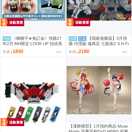
《豬帽子✬免訂金》預購27
【我家遊樂器】3月預
預購
預購
訂金
年2月 MH限定 LOOK UP 抬頭系
購 代理版 魂商店 七龍珠Z S.H.Fi
列 死神 千年血戰篇 日番谷冬獅
guarts SHF 弗利沙力量全開 戰損
1840
2180
售價
售價
郎&平子真子 套組 0812
版
【漢斯模型】1月預約商品 Muse
Molds 惡魔高校D×D HERO 莉雅