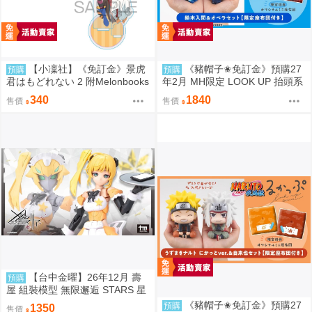
【小凜社】《免訂金》景虎
《豬帽子✬免訂金》預購27
預購
預購
君はもどれない 2 附Melonbooks
年2月 MH限定 LOOK UP 抬頭系
特典
列 入間同學入魔了！鈴木入間&
340
1840
售價
售價
歐佩拉 套組 0812
【台中金曜】26年12月 壽
預購
屋 組裝模型 無限邂逅 STARS 星
星 女僕服Ver 0904
《豬帽子✬免訂金》預購27
預購
1350
售價