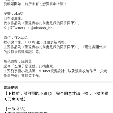
從離婚開始、前所未有的戀愛喜劇上演！
漫畫：akn坊
日本漫畫家。
代表作品為《重返青春的前妻是我的同班同學》。
X（原Twitter）：@aknboh_ichi
原作：猫又ぬこ
輕小說作家。1990年生，居住於福岡縣。
主要作品為《重返青春的前妻是我的同班同學》、《用道具開外掛
的奴隸後宮建國記》等。
角色原案：綠川葉
認為「左撇子是優點」的插畫家。
主要從事輕小說插圖、VTuber視覺設計，以及漫畫改編作品（負責
作畫部分）連載等工作。
賣場規則