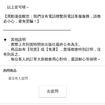
詢問商品
還沒有人提問
去提問