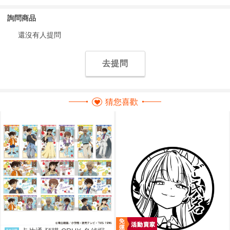
詢問商品
還沒有人提問
去提問
猜您喜歡