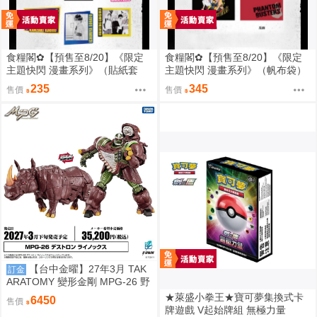
食糧閣✿【預售至8/20】《限定
食糧閣✿【預售至8/20】《限定
主題快閃 漫畫系列》（貼紙套
主題快閃 漫畫系列》（帆布袋）
裝）惡靈剋星／幻影敢死隊／主
惡靈剋星／幻影敢死隊／主題快
235
345
售價
售價
題快閃／宍喰野虎落／是岸遊人
閃／宍喰野虎落／是岸遊人／觀
／觀崎薰／多聞康太郎／壹宮昊
崎薰／多聞康太郎／壹宮昊都
都
【台中金曜】27年3月 TAK
訂金
ARATOMY 變形金剛 MPG-26 野
獸戰爭 掠奪金剛 黑化 犀牛 0828
★萊盛小拳王★寶可夢集換式卡
6450
售價
牌遊戲 V起始牌組 無極力量