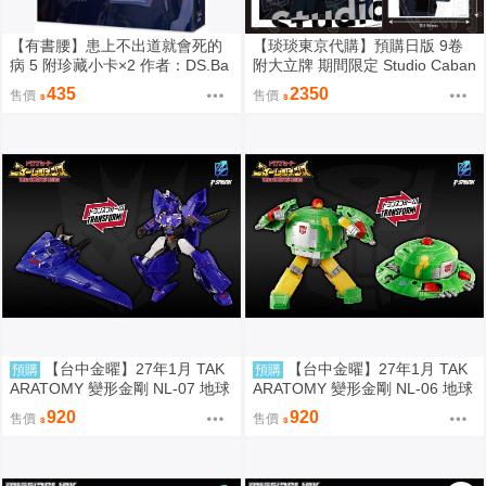
【有書腰】患上不出道就會死的
【琰琰東京代購】預購日版 9卷
病 5 附珍藏小卡×2 作者：DS.Ba
附大立牌 期間限定 Studio Caban
ck/知翎文化輕小說/Avi書店
a 思密錄音室 日下優助 牧友佳里
435
2350
售價
售價
【台中金曜】27年1月 TAK
【台中金曜】27年1月 TAK
預購
預購
ARATOMY 變形金剛 NL-07 地球
ARATOMY 變形金剛 NL-06 地球
火種 音波 聲波 0828
火種 宇宙飛碟 Cosmos 0828
920
920
售價
售價