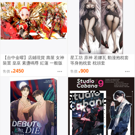
【台中金曜】店鋪現貨 壽屋 女神
星工坊 原神 若娜瓦 動漫抱枕套
裝置 皇巫 素盞鳴尊 紅蓮 一般版
等身抱枕套 枕頭套
組裝模型
2450
900
售價
售價