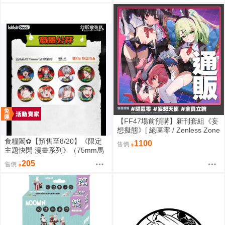
【FF47場前預購】新刊套組《妄
想擬態》[ 絕區零 / Zenless Zone
Zero / 三酸化碳素 / 妄想天使 / 千
食糧閣✿【預售至8/20】《限定
1100
售價
夏 / 愛芮 / 南宮羽 / 三小隻 / 夢想
主題快閃 漫畫系列》（75mm馬
家 ]
口鐵徽章）惡靈剋星／幻影敢死
205
售價
隊／主題快閃／宍喰野虎落／是
岸遊人／觀崎薰／多聞康太郎／
壹宮昊都