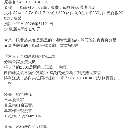
原書名 SWEET DEAL (2)
原作：不動産Gメン滝島 / 漫畫：鍋谷咲花 譯者 YUi
規格 32開 12.7x18x1.7 (cm) / 260 (g) / 彩0頁 / 單260頁 / 總頁數26
0頁 / 膠裝
預計上市日:2026年5月21日
定價:新台幣$ 170 元
★第一眼看起來像是混黑的，卻會做甜點!? 然而他的真實身分是──
★爽快解氣的不動產搭檔喜劇，堂堂完結!!
「逼真」不動產劇傑作第二集！
分讓公寓投資失敗，
損失了約2500萬圓的上班族──內藤。
向內藤提議再額外貸款1500萬的光央為了對抗無良業者，
將與江成一起向某位同行提出一筆「SWEET DEAL（划算買賣）」
…!?
漫畫：鍋谷咲花
日本漫畫家，
畫風精細偏寫實。
為本作繪製漫畫。
X(推特)：@pamvary
原作：不動産Gメン滝島