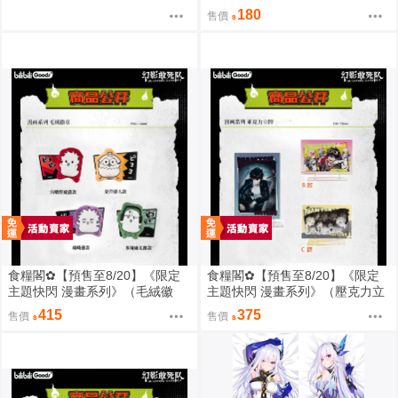
180
售價
食糧閣✿【預售至8/20】《限定
食糧閣✿【預售至8/20】《限定
主題快閃 漫畫系列》（毛絨徽
主題快閃 漫畫系列》（壓克力立
章）惡靈剋星／幻影敢死隊／主
牌）惡靈剋星／幻影敢死隊／主
415
375
售價
售價
題快閃／宍喰野虎落／是岸遊人
題快閃／宍喰野虎落／是岸遊人
／觀崎薰／多聞康太郎／壹宮昊
／觀崎薰／多聞康太郎／壹宮昊
都
都