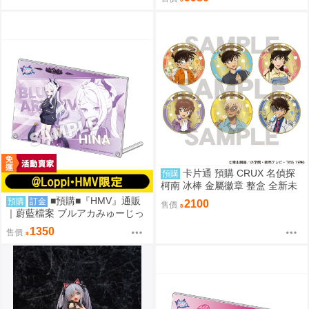
8
卡片通 預購 CRUX 名偵探
預購
柯南 冰棒 金屬徽章 整盒 全新未
拆
■預購■『HMV』通販
預購
訂金
2100
售價
｜蔚藍檔案 ブルアカみゅーじっ
く♪3D LIVE『空崎陽奈&早瀨優
1350
售價
香&尾刃環奈&錠前沙織』壓克力
板。[0912]