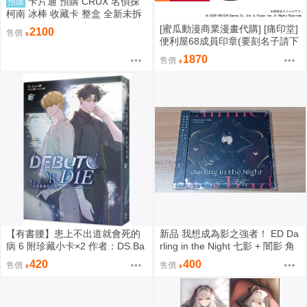
卡片通 預購 CRUX 名偵探
預購
柯南 冰棒 收藏卡 整盒 全新未拆
[蜜瓜動漫商業漫畫代購] [痛印堂]
2100
售價
便利屋68成員印章(要刻名子請下
單備註)(預約至8/28)(12月預約)
1870
售價
(蔚藍檔案)
【有書腰】患上不出道就會死的
新品 我想成為影之強者！ ED Da
病 6 附珍藏小卡×2 作者：DS.Ba
rling in the Night 七影 + 闇影 角
ck/知翎文化輕小說/Avi書店
色歌 蒼い閃光 CD 阿爾法 貝塔
420
400
售價
售價
伽瑪 戴爾塔 伊普西龍 潔塔 希妲