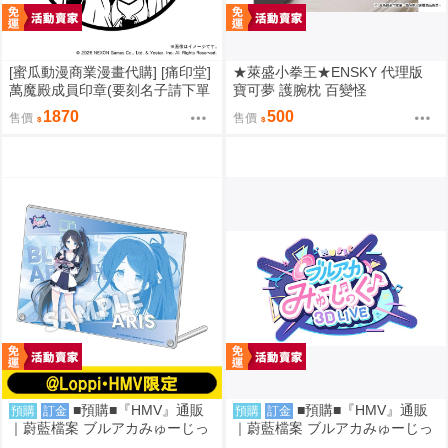
[蜜瓜動漫商業漫畫代購] [痛印堂]
★萊盛小拳王★ENSKY 代理版
萬魔殿成員印章(要刻名子請下單
寶可夢 護腕枕 百變怪
備註)(預約至8/28)(12月預約)(蔚
1870
500
售價
售價
藍檔案)
■預購■『HMV』通販
■預購■『HMV』通販
預購
訂金
預購
訂金
｜蔚藍檔案 ブルアカみゅーじっ
｜蔚藍檔案 ブルアカみゅーじっ
く♪3D LIVE『遊戲開發部』壓克
く♪3D LIVE『放學後甜點部』壓