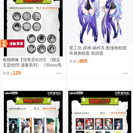
星工坊 原神 絲柯克 動漫抱枕套
等身抱枕套 枕頭套
食糧閣✿【預售至8/20】《限定
900
售價
主題快閃 漫畫系列》（35mm馬
口鐵徽章）惡靈剋星／幻影敢死
125
售價
隊／主題快閃／宍喰野虎落／是
岸遊人／觀崎薰／多聞康太郎／
壹宮昊都