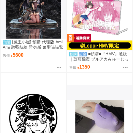
[魔王小屋] 預購 代理版 Ami
預購
Ami 碧藍航線 雅努斯 萬聖喵喵驚
悚夜ver.
■預購■『HMV』通販
預購
訂金
5600
售價
｜蔚藍檔案 ブルアカみゅーじっ
く♪3D LIVE『忍術研究部』壓克
1350
售價
力板。[0912]