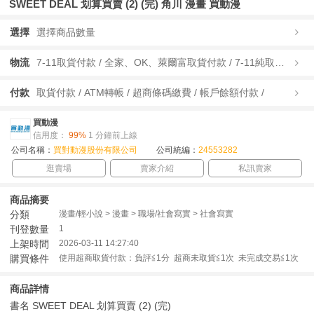
SWEET DEAL 划算買賣 (2) (完) 角川 漫畫 買動漫
選擇
選擇商品數量
物流
7-11取貨付款 / 全家、OK、萊爾富取貨付款 / 7-11純取貨 / 全家、OK、萊爾富純取貨 / 宅配/快遞 /
付款
取貨付款 / ATM轉帳 / 超商條碼繳費 / 帳戶餘額付款 /
買動漫
信用度：
99%
1 分鐘前上線
公司名稱：
買對動漫股份有限公司
公司統編：
24553282
逛賣場
賣家介紹
私訊賣家
商品摘要
分類
漫畫/輕小說 > 漫畫 > 職場/社會寫實 > 社會寫實
刊登數量
1
上架時間
2026-03-11 14:27:40
購買條件
使用超商取貨付款：負評≦1分 超商未取貨≦1次 未完成交易≦1次
商品詳情
書名 SWEET DEAL 划算買賣 (2) (完)