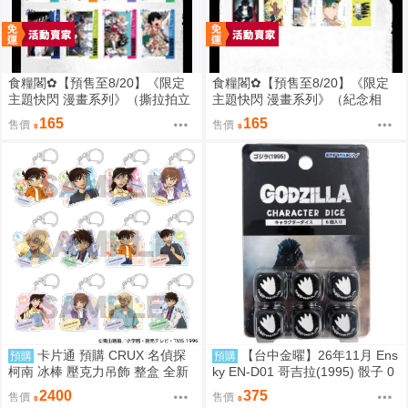
食糧閣✿【預售至8/20】《限定
食糧閣✿【預售至8/20】《限定
主題快閃 漫畫系列》（撕拉拍立
主題快閃 漫畫系列》（紀念相
得）惡靈剋星／幻影敢死隊／主
卡）惡靈剋星／幻影敢死隊／主
165
165
售價
售價
題快閃／宍喰野虎落／是岸遊人
題快閃／宍喰野虎落／是岸遊人
／觀崎薰／多聞康太郎／壹宮昊
／觀崎薰／多聞康太郎／壹宮昊
都
都
卡片通 預購 CRUX 名偵探
【台中金曜】26年11月 Ens
預購
預購
柯南 冰棒 壓克力吊飾 整盒 全新
ky EN-D01 哥吉拉(1995) 骰子 0
未拆
818
2400
375
售價
售價