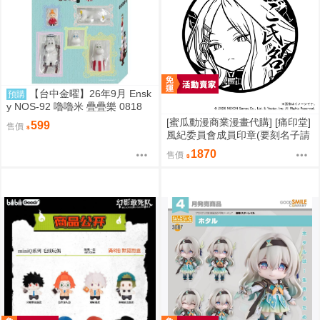
【台中金曜】26年9月 Ensk
預購
y NOS-92 嚕嚕米 疊疊樂 0818
[蜜瓜動漫商業漫畫代購] [痛印堂]
599
售價
風紀委員會成員印章(要刻名子請
下單備註)(預約至8/28)(12月預
1870
售價
約)(蔚藍檔案)