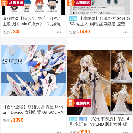
食糧閣✿【預售至8/20】《限定
【噗噗屋】預購27年04月 G
預購
主題快閃 miniQ系列》（毛絨玩
SC 黏土人 崩壞 星穹鐵道 流螢
偶）惡靈剋星／幻影敢死隊／主
免訂金
345
1490
售價
售價
題快閃／宍喰野虎落／是岸遊人
／觀崎薰／多聞康太郎／壹宮昊
都
【台中金曜】店鋪現貨 壽屋 Meg
ami Device 女神裝置 09 SOL RA
PTOR 白梟 猛禽 組裝模型
【怨念事務所】預約 4
預購
訂金
1390
售價
月(免訂金) VKEND 勝利女神 妮
姬 皇冠 榮耀之花 1/4 附特典 101
9980
售價