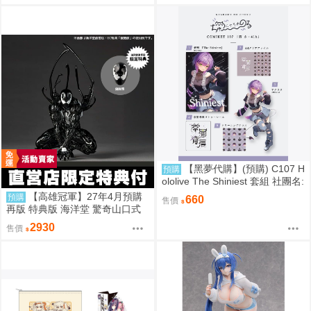
【黑夢代購】(預購) C107 H
預購
ololive The Shiniest 套組 社團名:
にゃろめのちゅーる 繪師:にゃろ
【高雄冠軍】27年4月預購
預購
660
售價
め
再版 特典版 海洋堂 驚奇山口式
黑色戰衣蜘蛛人 共生體蜘蛛人 免
2930
售價
訂金0928