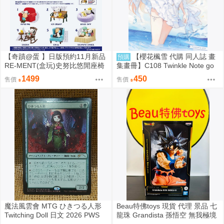
【奇蹟@蛋 】日版預約11月新品
【櫻花楓雪 代購 同人誌 畫
預購
RE-MENT(盒玩)史努比悠閒座椅
集畫冊】C108 Twinkle Note go
場景 中盒販售
mzi 音乃瀬奏 hololive
1499
450
售價
售價
魔法風雲會 MTG ひきつる人形
Beau特佛toys 現貨 代理 景品 七
Twitching Doll 日文 2026 PWS
龍珠 Grandista 孫悟空 無我極境
參加賞 Promo
自在極意 兆 0206