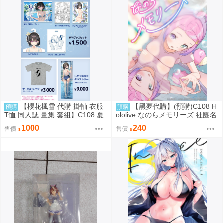
【櫻花楓雪 代購 掛軸 衣服
【黑夢代購】(預購)C108 H
預購
預購
T恤 同人誌 畫集 套組】C108 夏
ololive なのらメモリーズ 社團名:
色しずく カントク 監督 5年目の
たこあげ日和 繪師:たこあげ
1000
240
售價
售價
放課後