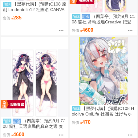
【黑夢代購】(預購)C108 原
預購
創 La dentelle12 社團名:CANVA
S+GARDEN 繪師:宮坂みゆ
（四葉亭）預約9月 C1
預購
訂金
285
售價
08 窗社 常軌脫離Creative 妃愛
抱枕套 0814
4600
售價
【黑夢代購】(預購)C108 H
預購
ololive OniLife 社團名:はげちゃ
った 繪師: HAGE
（四葉亭）預約9月 C1
預購
訂金
470
售價
08 窗社 天選庶民的真命之選 奏
命 抱枕套 0814
4600
售價