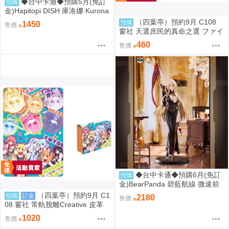
◆台中卡通◆預購5月(免訂
預購
金)Hapitopi DISH 庫洛娜 Kurona
盛情邀請 1/6 1107
（四葉亭）預約9月 C108
預購
1450
售價
窗社 天選庶民的真命之選 ファイ
ブ 鍵盤按鍵造型鑰匙圈 0814
460
售價
◆台中卡通◆預購6月(免訂
預購
金)BearPanda 碧藍航線 微速前
行 奧德莉亞 俾斯麥 1/6 附特典 1
（四葉亭）預約9月 C1
預購
訂金
2180
售價
107
08 窗社 常軌脫離Creative 皮革
製名片夾 0814
1020
售價