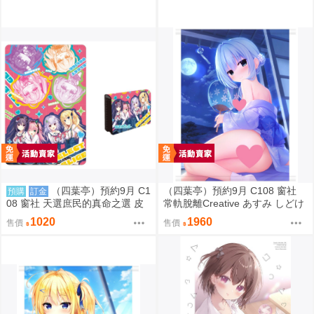
（四葉亭）預約9月 C1
（四葉亭）預約9月 C108 窗社
預購
訂金
08 窗社 天選庶民的真命之選 皮
常軌脫離Creative あすみ しどけ
革製名片夾 0814
ない浴衣ver B1&B2掛軸 0814
1020
1960
售價
售價