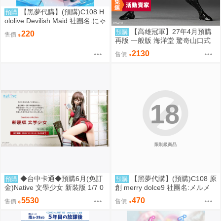
【黑夢代購】(預購)C108 H
預購
ololive Devilish Maid 社團名:にゃ
ろめのちゅーる 繪師:にゃろめ
【高雄冠軍】27年4月預購
預購
220
售價
再版 一般版 海洋堂 驚奇山口式
黑色戰衣蜘蛛人 共生體蜘蛛人 免
2130
售價
訂金0928
18
限制級商品
◆台中卡通◆預購6月(免訂
【黑夢代購】(預購)C108 原
預購
預購
金)Native 文學少女 新裝版 1/7 0
創 merry dolce9 社團名:メルメ
917
リー 繪師:三つ葉ちょこ
5530
470
售價
售價