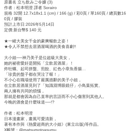
原書名 立ち飲みご令嬢 (3)
作者：松本明澄 譯者 Sorairo
規格 32開 12.7x18x1.1 (cm) / 166 (g) / 彩0頁 / 單160頁 / 總頁數16
0頁 / 膠裝
預計上市日:2026年5月14日
定價:新台幣$ 140 元
★一睹大美女千金的豪爽暢飲之姿！
★令人不禁想去居酒屋喝酒的美食喜劇!!
大小姐──神乃美子是位超級大美女，
她的祕密愛好是開拓「立飲居酒屋」！
炸牡蠣、起司拼盤、煎餃、紅色小章魚香腸…
「珍貴的盤子都在哭泣了喔！」
不小心在職場使用了嚴厲措辭的美子小姐，
在立飲居酒屋見到了「知識淵博眼鏡仔」小鳥葉拓實。
兩人擁有共同的煩惱，
那就是都會因為自己直率的言語而不小心傷害到其他人。
今晚的酒會是什麼味道──!?
作者：松本明澄
日本漫畫家，畫風可愛清新，
著有本作與《熱愛超商的大小姐》(東立出版)等作品。
X帳號：@matsumotoasumu