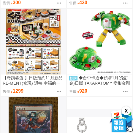
300
430
售價
售價
【奇蹟@蛋 】日版預約11月新品
◆台中卡通◆預購1月(免訂
預購
RE-MENT(盒玩) 迴轉 幸福的一
金)日版 TAKARATOMY 變形金剛
盤 藏壽司 中盒販售
NL-06 地球火種 宇宙飛碟 Cosm
1299
920
售價
售價
os
X