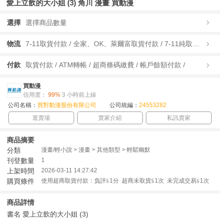
愛上立飲的大小姐 (3) 角川 漫畫 買動漫
選擇
選擇商品數量
物流
7-11取貨付款 / 全家、OK、萊爾富取貨付款 / 7-11純取貨 / 全家、OK、萊爾富純取貨 / 宅配/快遞 /
付款
取貨付款 / ATM轉帳 / 超商條碼繳費 / 帳戶餘額付款 /
買動漫
信用度：
99%
3 小時前上線
公司名稱：
買對動漫股份有限公司
公司統編：
24553282
逛賣場
賣家介紹
私訊賣家
商品摘要
分類
漫畫/輕小說 > 漫畫 > 其他類型 > 輕鬆幽默
刊登數量
1
上架時間
2026-03-11 14:27:42
購買條件
使用超商取貨付款：負評≦1分 超商未取貨≦1次 未完成交易≦1次
商品詳情
書名 愛上立飲的大小姐 (3)