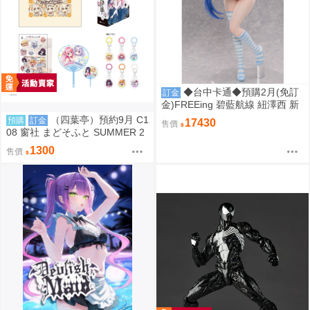
◆台中卡通◆預購2月(免訂
訂金
金)FREEing 碧藍航線 紐澤西 新
澤西 宿舍計劃Ver. 1/3 0917
（四葉亭）預約9月 C1
預購
訂金
17430
售價
08 窗社 まどそふと SUMMER 2
026 精品組 0814
1300
售價