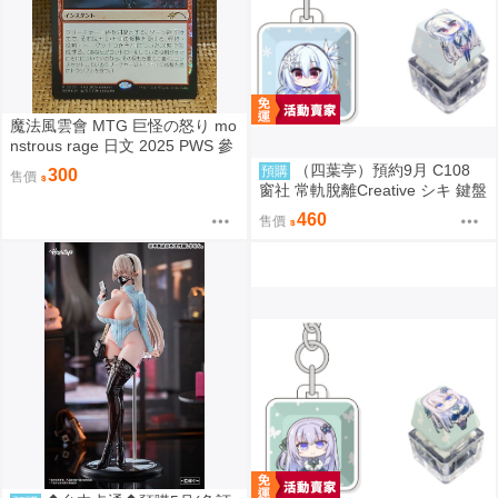
魔法風雲會 MTG 巨怪の怒り mo
nstrous rage 日文 2025 PWS 參
加賞 Promo
（四葉亭）預約9月 C108
預購
300
售價
窗社 常軌脫離Creative シキ 鍵盤
按鍵造型鑰匙圈 0814
460
售價