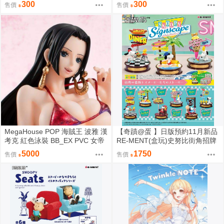
300
300
售價
售價
MegaHouse POP 海賊王 波雅 漢
【奇蹟@蛋 】日版預約11月新品
考克 紅色泳裝 BB_EX PVC 女帝
RE-MENT(盒玩)史努比街角招牌
蛇姬 航海王 15周年 全新現貨
場景 中盒販售
5000
1750
售價
售價