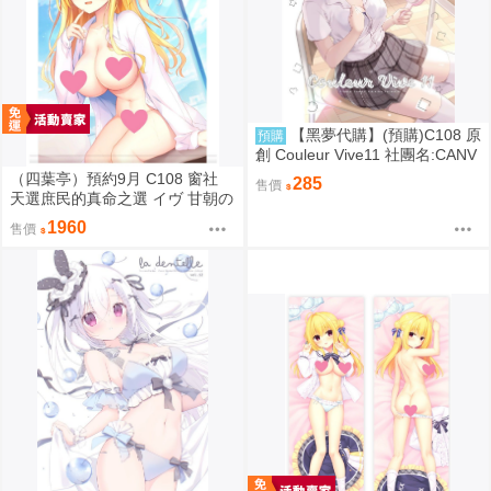
【黑夢代購】(預購)C108 原
預購
創 Couleur Vive11 社團名:CANV
AS+GARDEN 繪師:宮坂みゆ
（四葉亭）預約9月 C108 窗社
285
售價
天選庶民的真命之選 イヴ 甘朝の
彼シャツver B1&B2掛軸 0814
1960
售價