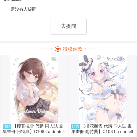
還沒有人提問
去提問
猜您喜歡
【櫻花楓雪 代購 同人誌 畫
【櫻花楓雪 代購 同人誌 畫
預購
預購
集畫冊 附特典】C108 La dentell
集畫冊 附特典】C108 La dentell
e12 宮坂なこ
e12 宮坂みゆ