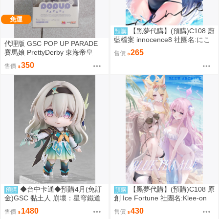
免運
【黑夢代購】(預購)C108 蔚
預購
藍檔案 innocence8 社團名:にこ
代理版 GSC POP UP PARADE
にこげんき 繪師:子野日
賽馬娘 PrettyDerby 東海帝皇
265
售價
350
售價
◆台中卡通◆預購4月(免訂
【黑夢代購】(預購)C108 原
預購
預購
金)GSC 黏土人 崩壞：星穹鐵道
創 Ice Fortune 社團名:Klee-on
流螢 0906
繪師:Klee-on
1480
430
售價
售價