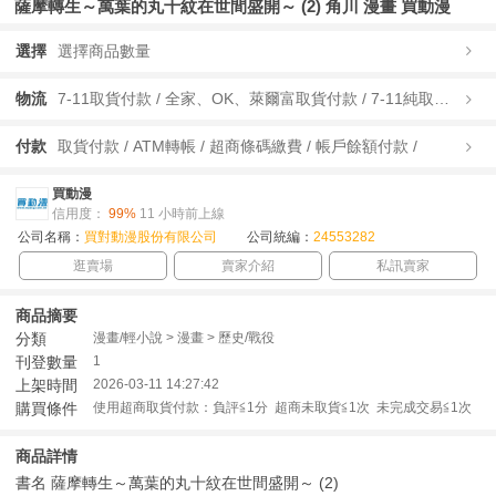
薩摩轉生～萬葉的丸十紋在世間盛開～ (2) 角川 漫畫 買動漫
選擇
選擇商品數量
物流
7-11取貨付款 / 全家、OK、萊爾富取貨付款 / 7-11純取貨 / 全家、OK、萊爾富純取貨 / 宅配/快遞 /
付款
取貨付款 / ATM轉帳 / 超商條碼繳費 / 帳戶餘額付款 /
買動漫
信用度：
99%
11 小時前上線
公司名稱：
買對動漫股份有限公司
公司統編：
24553282
逛賣場
賣家介紹
私訊賣家
商品摘要
分類
漫畫/輕小說 > 漫畫 > 歷史/戰役
刊登數量
1
上架時間
2026-03-11 14:27:42
購買條件
使用超商取貨付款：負評≦1分 超商未取貨≦1次 未完成交易≦1次
商品詳情
書名 薩摩轉生～萬葉的丸十紋在世間盛開～ (2)