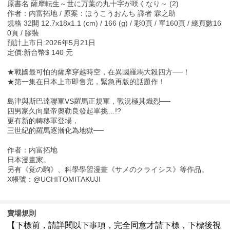
原書名 薩摩転生～世に万葉の丸十字が咲くなり～ (2)
作者：内富拓地 / 原案：ほうこうおんち 譯者 霖之助
規格 32開 12.7x18x1.1 (cm) / 166 (g) / 彩0頁 / 單160頁 / 總頁數16
0頁 / 膠裝
預計上市日:2026年5月21日
定價:新台幣$ 140 元
★戰國最可怕的薩摩穿越時空，在異國羅馬大殺四方──！
★第一集在日本上市即售完，緊急再版的話題作！
島津與斯巴達聯軍VS羅馬正規軍，戰況極其熾烈──
四男家久向皇帝奧勒良發起單挑…!?
更有新的轉移軍登場，
三世紀的羅馬逐漸化為地獄──
作者：内富拓地
日本漫畫家。
另有《覚の駒》、科學學習漫畫《サメのクライシス》等作品。
X帳號：@UCHITOMITAKUJI
賣場規則