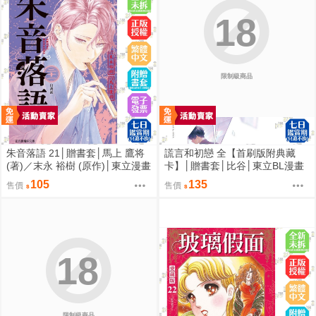
18
限制級商品
朱音落語 21│贈書套│馬上 鷹将
謊言和初戀 全【首刷版附典藏
(著)／末永 裕樹 (原作)│東立漫畫
卡】│贈書套│比谷│東立BL漫畫
│BJ4動漫
│BJ4動漫
105
135
售價
售價
18
限制級商品