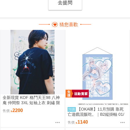
去提問
猜您喜歡
全新現貨 KOF 格鬥天王98 八神
庵 仲間祭 3XL 短袖上衣 刺繡 限
定聯名
【OKA咪】11月預購 靠死
預購
2200
售價
亡遊戲混飯吃。｜B2縦掛軸 01/
(新繪插畫) (幽鬼)
1140
售價