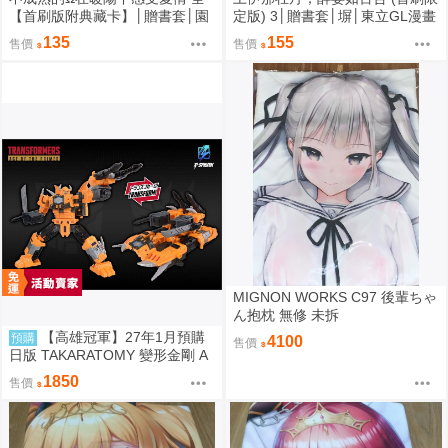
【首刷版附典藏卡】│贈書套│園
定版) 3│贈書套│塀│東立GL漫畫
瀬 もち│東立BL漫畫│BJ4動漫
│BJ4動漫
135
155
售價
售價
MIGNON WORKS C97 後輩ちゃ
ん抱枕 無修 未拆
【高雄冠軍】27年1月預購
預購
4100
售價
日版 TAKARATOMY 變形金剛 A
OTP-45 宇宙大帝使者 免訂金09
1850
售價
02