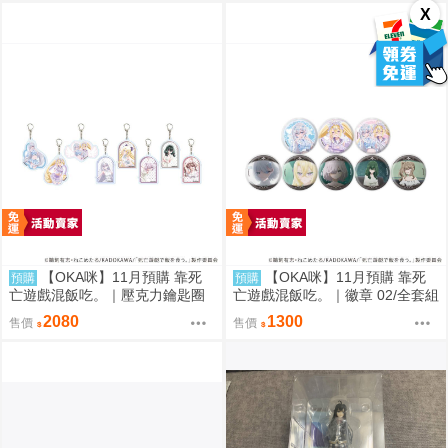
X
【OKA咪】11月預購 靠死
【OKA咪】11月預購 靠死
預購
預購
亡遊戲混飯吃。｜壓克力鑰匙圈
亡遊戲混飯吃。｜徽章 02/全套組
02/全套組(全8種)(官方&新繪插
(全8種)(官方&新繪插畫)
2080
1300
售價
售價
畫)