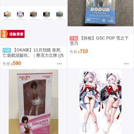
【拆檢】GSC POP 雪之下
下殺
雪乃
【OKA咪】11月預購 靠死
預購
710
售價
亡遊戲混飯吃。｜壓克力立牌 (共
5款任選)
590
售價