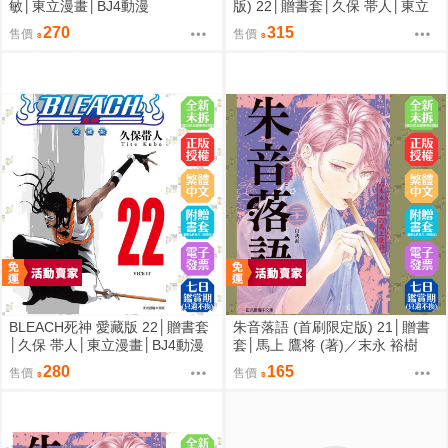
敏│東立漫畫│BJ4動漫
版) 22│贈書套│久保 帯人│東立
漫畫│BJ4動漫
270
315
售價
售價
BLEACH死神 愛藏版 22│贈書套
朱音落語 (首刷限定版) 21│贈書
│久保 帯人│東立漫畫│BJ4動漫
套│馬上 鷹将 (著)／末永 裕樹
(原作)│東立漫畫│BJ4動漫
280
165
售價
售價