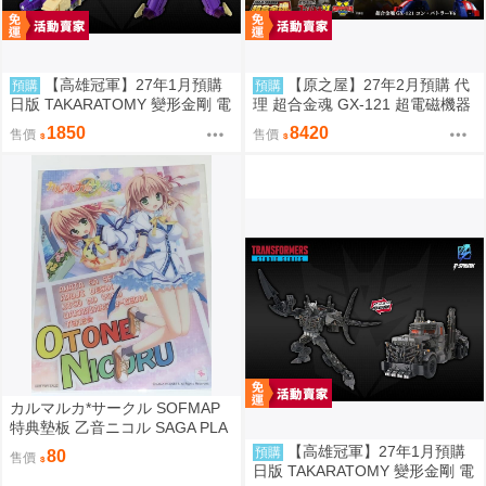
【高雄冠軍】27年1月預購
【原之屋】27年2月預購 代
預購
預購
日版 TAKARATOMY 變形金剛 電
理 超合金魂 GX-121 超電磁機器
影版 TS-40 閃電 免訂金0902
人 孔巴德拉V 孔巴德拉V6 0810
1850
8420
售價
售價
カルマルカ*サークル SOFMAP
特典墊板 乙音ニコル SAGA PLA
NETS ほんたにかなえ
【高雄冠軍】27年1月預購
預購
80
售價
日版 TAKARATOMY 變形金剛 電