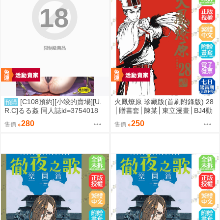
18
限制級商品
[C108預約][小竣的賣場][U.
火鳳燎原 珍藏版(首刷附錄版) 28
預購
R.C]るる姦 同人誌id=3754018
│贈書套│陳某│東立漫畫│BJ4動
漫
280
250
售價
售價