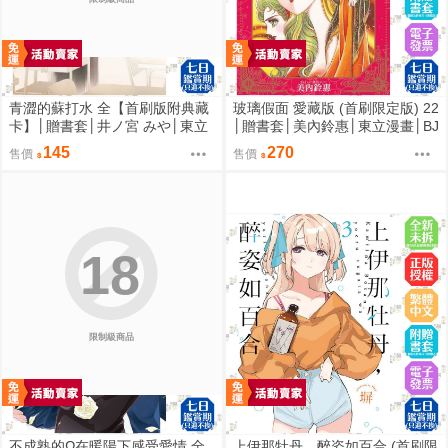
青澀的蘇打水 全【首刷版附典藏
玻璃假面 愛藏版 (首刷限定版) 22
卡】│贈書套│井ノ宮 みや│東立
│贈書套│美內鈴惠│東立漫畫│BJ
BL漫畫│BJ4動漫
4動漫
145
270
售價
售價
18
限制級商品
不成熟的Ω在暖陽下感受愛情 全
上伊那牡丹，醉姿如百合 (首刷限