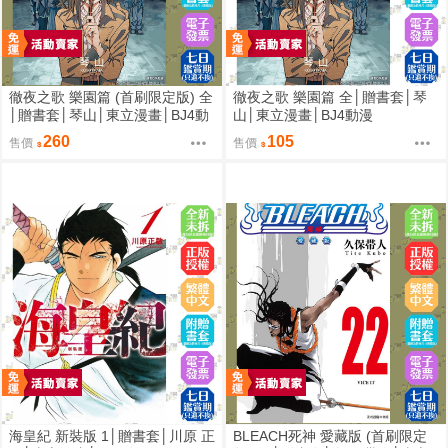
徹夜之歌 樂園篇 (首刷限定版) 全
徹夜之歌 樂園篇 全│贈書套│琴
│贈書套│琴山│東立漫畫│BJ4動
山│東立漫畫│BJ4動漫
漫
260
105
售價
售價
海皇紀 新裝版 1│贈書套│川原 正
BLEACH死神 愛藏版 (首刷限定