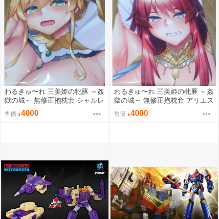
わるきゅ〜れ 三美姫の牝豚 ～姦
わるきゅ〜れ 三美姫の牝豚 ～姦
獄の城～ 無修正抱枕套 シャルレ
獄の城～ 無修正抱枕套 アリエス
ーヌ
4000
4000
售價
售價