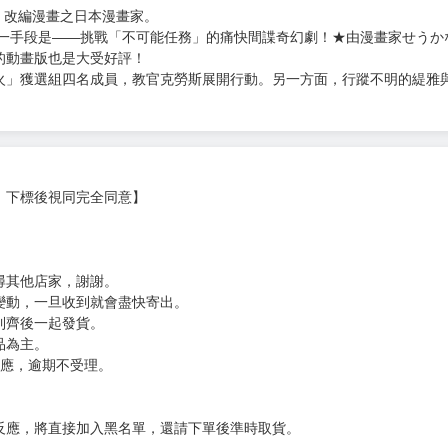
次 未完成交易≦1次 （近半年）
即替換
年都還未出版)
單，以免等待太久。
▫►▪▫►▪▫►
うかなめ原作：竹町角色原案：トマリ
》改編漫畫之日本漫畫家。
唯一手段是——挑戰「不可能任務」的痛快間諜奇幻劇！★由漫畫家せうか
的動畫版也是大受好評！
火」獲選組四名成員，教官克勞斯展開行動。另一方面，行蹤不明的緹雅
，下標後視同完全同意】