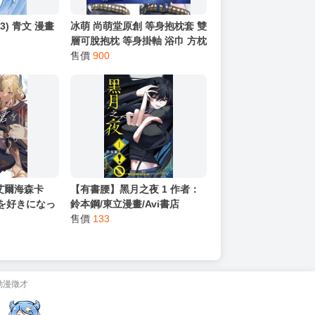
) 青文 漫畫
冰萌 尚萌堂原創 等身抱枕套 雙
層可脫抱枕 等身掛軸 浴巾 方枕
枕頭 滑鼠墊 鳴潮 嘉貝莉娜
售價
900