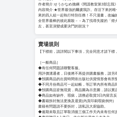
購買評價限制
使用超商取貨付款：負評≦1分 超商未取貨≦1
◆目前暫以日文版書封替代，一有中文版封面立
◆因青文出版社很常延後出版書籍(最長曾超過半
建議不要和現貨或其他間出版社的預購書一起下
▪▫►▪▫►▪▫►▪▫►▪▫►▪▫►▪▫►▪▫►▪▫►▪▫►▪▫►▪▫►▪
中文書名:間諜教室第3部忘我(02)END
原文書名:スパイ教室3部忘我第2巻 作者：せ
台幣定價：140元 開本：32K
作者簡介:せうかなめ擔綱《間諜教室第3部忘我
內容簡介:★世界最強的爾虞我詐。存活下來的
來的四人組一起執行特別任務！不只漫畫，改編
全世界最棒的彼此廝殺－－為了找尋失蹤的「燈
左，甚至演變成要決鬥的狀況？
賣場規則
【下標前，請詳閱以下事項，完全同意才請下標
［一般商品］