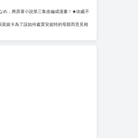
上架時間
本頁面最後編輯時間
2026-03-12 18:24:35
2026-07-28 18:09
なめ，將原著小說第三集改編成漫畫！★由處不
與莫妮卡為了該如何處置安妮特的母親而意見相