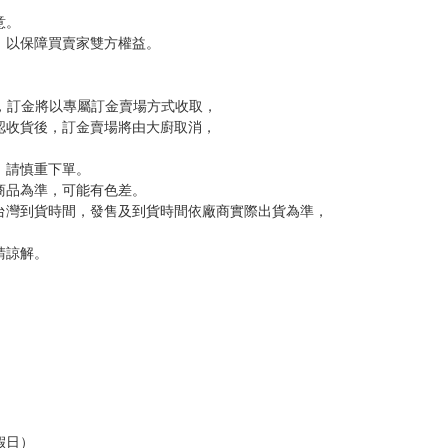
尋其他店家，謝謝。
變動，一旦收到就會盡快寄出。
到齊後一起發貨。
品為主。
反應，逾期不受理。
反應，將直接加入黑名單，還請下單後準時取貨。
意。
，以保障買賣家雙方權益。
訂金，訂金將以專屬訂金賣場方式收取，
認收貨後，訂金賣場將由大廚取消，
，請慎重下單。
商品為準，可能有色差。
台灣到貨時間，發售及到貨時間依廠商實際出貨為準，