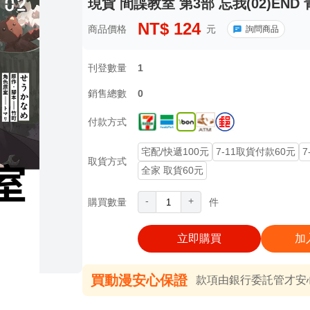
現貨 間諜教室 第3部 忘我(02)END
NT$
124
商品價格
元
詢問商品
刊登數量
1
銷售總數
0
付款方式
宅配/快遞100元
7-11取貨付款60元
7
取貨方式
全家 取貨60元
-
+
購買數量
件
立即購買
加
買動漫安心保證
款項由銀行委託管才安心 