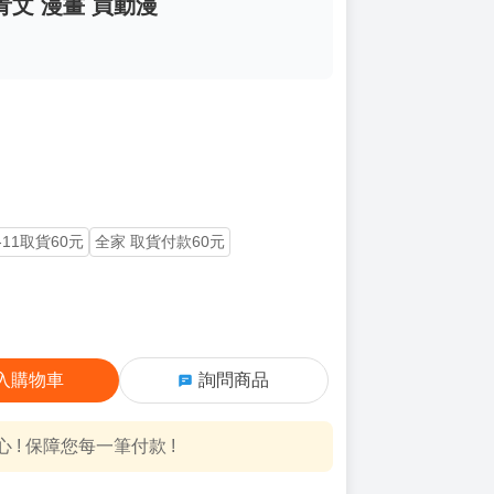
 青文 漫畫 買動漫
-11取貨60元
全家 取貨付款60元
入購物車
詢問商品
! 保障您每一筆付款 !