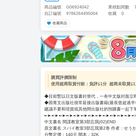
商品編號
G06924042
累積點閱數
自訂編號
9786264495004
收藏
0
收藏商品
加價購
( 共
1
件商品 )
(加購品) 買動漫★《$15元-
-
+