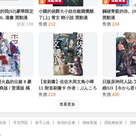
制級商品
18
的我(02)豪華限定
小國的侯爵大小姐在敵國覺醒
觸碰青藍的你。(03
 BL 漫畫 買動漫
了(上) 青文 輕小說 買動漫
買動漫
銷量:188
售價
212
售價
124