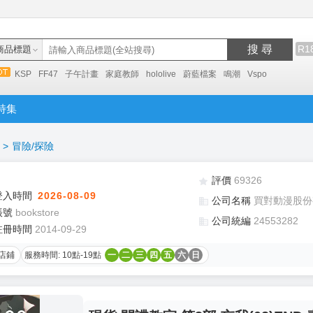
搜 尋
R1
商品標題
KSP
FF47
子午計畫
家庭教師
hololive
蔚藍檔案
鳴潮
Vspo
特集
>
冒險/探險
評價
69326
登入時間
2026-08-09
公司名稱
買對動漫股份
帳號
bookstore
公司統編
24553282
註冊時間
2014-09-29
店鋪
服務時間: 10點-19點
一
二
三
四
五
六
日