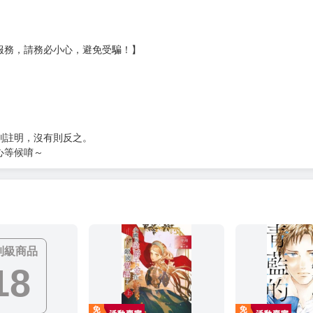
?gid=3104440
服務，請務必小心，避免受騙！】
別註明，沒有則反之。
心等候唷～