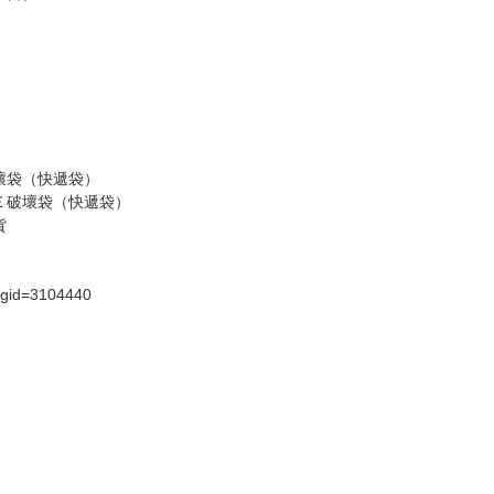
請諒解。
假日）
壞袋（快遞袋）
Ｅ破壞袋（快遞袋）
貨
）