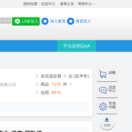
我的拍賣
訊息中心
最新公告
幫助中心
│
│
│
8 OFF
加入會員
會員登入
LINE登入
平台說明Q&A
結帳
未完成交易
0
次 (近半年)
商品
7170
件
有限公司
❔
訊息
中心
信用
99
%
常用
功能
TOP