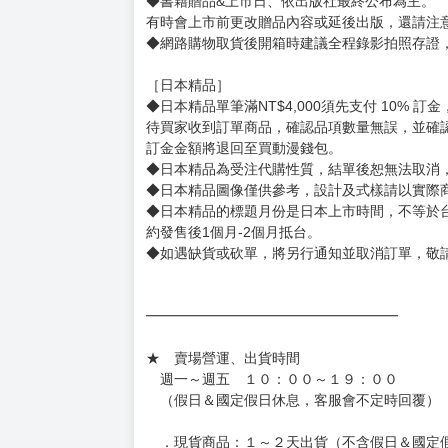
◆有任何問題請聯繫客服。
用評價溝通者，日後將不再提供購書服務，請另
◆預購商品的出貨時間依出版社供貨情形會有所
◆不同月份商品可一起結帳，等訂單內所有商品
◆預購商品皆無現貨，商品圖為示意圖，請以實
◆商品如有缺件、瑕疵，請務必取貨3日內留言
◆書籍拆封無法更換及退貨(內頁印刷瑕疵例外)
書籍有問題請不要拆封，請私訊大廚協助。
◆逾期未取且訂單取消後三個工作天內未有任何
◆書籍贈品&上市日、依出版社最終公布為主。
有時會上市前更改贈品內容或延後出版，還請注
◆網路購物取貨後開箱時建議全程錄影拍照存證
［日本精品］
◆日本精品單筆滿NT$4,000須先支付 10% 
待買家收到訂單商品，確認品項數量無誤，並確
訂金金額將退回至買動漫錢包。
◆日本精品為受注代購性質，結單後恕無法取消
◆日本精品圖像僅供參考，設計及式樣請以實際
◆日本精品的標題月份是日本上市時間，不等於
約發售後1個月-2個月抵台。