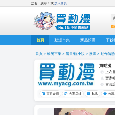
訪客，您好！
或
加入會員
首頁
動漫市集
新品預購
下殺
首頁
>
動漫市集
>
漫畫/輕小說
>
漫畫
>
動作冒險
買動漫
上次
賣家
會員
賣家介紹
去逛店鋪
私訊
收藏