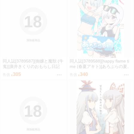
18
限制級商品
同人誌[3789587][御嬢と魔獣 (牛
同人誌[3789588][happy flame ti
鬼)]廣井きくりのおもらし日記
me (春夏アキト)]あろぷらの夏。
(孤獨搖滾)
(蔚藍檔案)
305
340
售價
售價
18
限制級商品