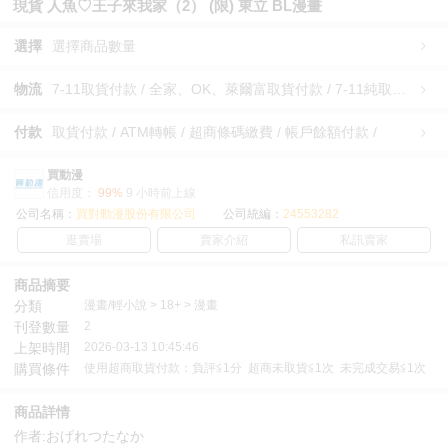
現貨 人魚♡王子來我家（2） (限) 東立 BL漫畫
選擇
選擇商品數量
物流
7-11取貨付款 / 全家、OK、萊爾富取貨付款 / 7-11純取貨 / 全家、OK、萊爾富純取貨 / 宅配/快遞 /
付款
取貨付款 / ATM轉帳 / 超商條碼繳費 / 帳戶餘額付款 /
買動漫
信用度：
99%
9 小時前上線
公司名稱：
買對動漫股份有限公司
公司統編：
24553282
逛賣場
賣家介紹
私訊賣家
商品摘要
分類
漫畫/輕小說 > 18+ > 漫畫
刊登數量
2
上架時間
2026-03-13 10:45:46
購買條件
使用超商取貨付款：負評≦1分 超商未取貨≦1次 未完成交易≦1次
商品詳情
作者:おげれつたなか