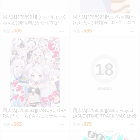
同人誌[3788921][ウソノキ (つく
同人誌[3788923][たいちゃ漬け
ねんど)]発情期だから仕方ない
(たいたい)]旅路Vol.02+ニィロウ
(獸人)
とデートプチ (原神)
385
585
售價
售價
18
限制級商品
同人誌[3789582][HARURU-URA
同人誌[3789585][ASLE Project
RA (うらーら)]さらにヒナちゃん
(ASLE)]TIME TRACK Vol.6 (約會
とイチャイチャ七変化 (蔚藍檔
大作戰)
565
575
售價
售價
案)