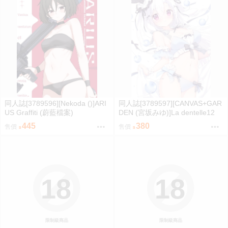
同人誌[3789596][Nekoda ()]ARI
同人誌[3789597][CANVAS+GAR
US Graffiti (蔚藍檔案)
DEN (宮坂みゆ)]La dentelle12
(創作)
445
380
售價
售價
18
18
限制級商品
限制級商品