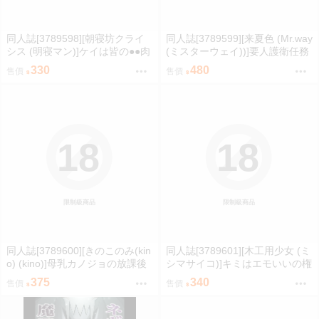
同人誌[3789598][朝寝坊クライ
同人誌[3789599][来夏色 (Mr.way
シス (明寝マン)]ケイは皆の●●肉
(ミスターウェイ))]要人護衛任務
便器 (蔚藍檔案)
2 (咒術迴戰)
330
480
售價
售價
18
18
限制級商品
限制級商品
同人誌[3789600][きのこのみ(kin
同人誌[3789601][木工用少女 (ミ
o) (kino)]母乳カノジョの放課後
シマサイコ)]キミはエモいいの権
ミルクえっち (原創)
化4 (hololive )
375
340
售價
售價