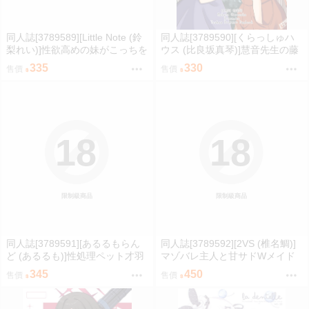
同人誌[3789589][Little Note (鈴
同人誌[3789590][くらっしゅハ
梨れい)]性欲高めの妹がこっちを
ウス (比良坂真琴)]慧音先生の藤
見ている (原創)
原妹紅観察日記 (東方Project )
335
330
售價
售價
18
18
限制級商品
限制級商品
同人誌[3789591][あるるもらん
同人誌[3789592][2VS (椎名鯛)]
ど (あるるも)]性処理ペット才羽
マゾバレ主人と甘サドWメイド
モモイ (蔚藍檔案)
(原創)
345
450
售價
售價