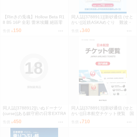
【Rinきの兎魂】Hollow Beta R1
同人誌[3788911][新砂通信 (せと
8 B5 16P 全彩 蕾米埃爾 絕區零
かい)]近鉄ASKAめぐり 難波・
ZZZ【FF47場前預購】{宅即門}
奈良線編 (鐵道)
150
340
售價
售價
18
限制級商品
同人誌[3788912][いぬドーナツ
同人誌[3788913][新砂通信 (せと
(curse)]ある鎮守府の日常EXTRA
かい)]日本航空チケット便覧 国
(艦隊收藏)
内線編 (其他)
450
710
售價
售價