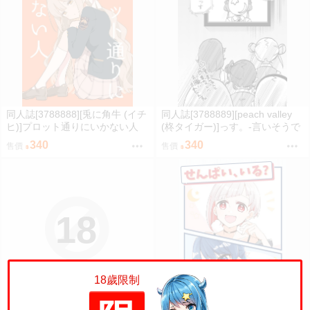
同人誌[3788888][兎に角牛 (イチ
同人誌[3788889][peach valley
ヒ)]プロット通りにいかない人
(柊タイガー)]っす。-言いそうで
(蔚藍檔案)
言わなさそうだけど言わなささ
340
340
售價
售價
そう- (Love Live Superstar)
18
限制級商品
18歲限制