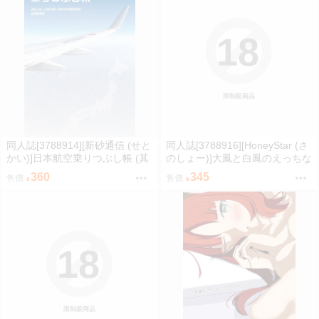
18
限制級商品
同人誌[3788914][新砂通信 (せと
同人誌[3788916][HoneyStar (さ
かい)]日本航空乗りつぶし帳 (其
のしょー)]大鳳と白鳳のえっちな
他)
ご奉仕 牛柄ビキニでお誘い編
360
345
售價
售價
(碧藍航線)
18
限制級商品