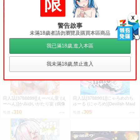
限
同人誌[3788891][紙袋works (環
同人誌[3788892][紙袋works (環
月紙袋)]つづさや同棲はじめての
月紙袋)]せんぱい、いるいります
夏合同サマーハッピーデイズ (蓮
(蓮之空女學院學園偶像俱樂部)
X
710
310
售價
售價
之空女學院學園偶像俱樂部)
警告啟事
未滿18歲者請勿瀏覽及購買本區商品
我已滿18歲,進入本區
我未滿18歲,禁止進入
同人誌[3788899][えーべん堂 (え
同人誌[3788901][にゃろめのち
ーべん)]かみゆいがたり宴 (偶像
ゅーる (にゃろめ)]Devilish Maid
大師)
(hololive )
310
305
售價
售價