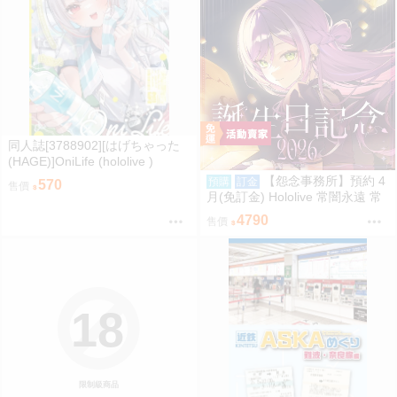
同人誌[3788902][はげちゃった
(HAGE)]OniLife (hololive )
【怨念事務所】預約 4
預購
訂金
570
售價
月(免訂金) Hololive 常闇永遠 常
闇トワ 2026誕生日記念 5款分售
4790
售價
0907
18
限制級商品