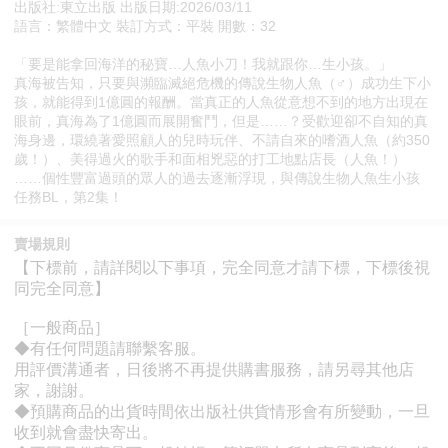
出版社:東立出版 出版日期:2026/03/11
語言：繁體中文 裝訂方式：平裝 開數：32
「要是能拿回海洋的秘寶…人魚小刀！我就跟你…生小孩。」
真海被告知，只要與瀕臨滅絕危機的傳說生物人魚（♂）成功生下小
孩，就能得到1億圓的報酬。當真正的人魚從意想不到的地方出現在
眼前，真海為了1億圓而展開奮鬥，但是……？受歡迎卻不自知的真
海身邊，環繞著愛照顧人的兒時玩伴、不請自來的嗜酒人魚（約350
歲！）、美得過火的歌手和面相兇惡的打工地點店長（人魚！）
……個性豐富過頭的眾人的過去逐漸浮現，與傳說生物人魚生小孩
任務BL，第2集！
賣場規則