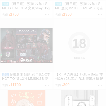
【玩日藏】 預購 27年 1月
【玩日藏】 預購 27年 1月
預購
預購
MH G.E.M. GEM 文豪Stray Dog
MH 盒玩 INSIDE FANTASY 哥吉
s 文豪野犬 Palm size 掌心 掌中
拉對黑多拉 黑多拉 軟膠 1中盒4
1750
1350
售價
售價
太宰治 代理版
入 代理版
18
限制級商品
參號倉庫 預購 28年第1-2季
【Rinきの兎魂】Hollow Beta (本
訂金
HOT TOYS 12吋 MMS913B 復
+飯友) 2點套組 R18 蕾米埃爾 絕
仇者聯盟：末日崛起 萬磁王 豪華
區零 ZZZ【FF47場前預購】{宅
11700
300
售價
售價
特別版
即門}