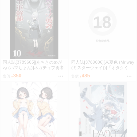
18
限制級商品
同人誌[3789605][あちきのめが
同人誌[3789606][来夏色 (Mr.way
ね (ハマちょん)]ネガティブ勇者
(ミスターウェイ))]「オタクく
と魔王軍幹部10 (原創)
ん」にやさしいギャル (原創)
350
485
售價
售價