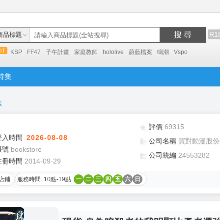
搜 尋
R1
商品標題
KSP
FF47
子午計畫
家庭教師
hololive
蔚藍檔案
鳴潮
Vspo
特集
法
評價
69315
登入時間
2026-08-08
公司名稱
買對動漫股份
帳號
bookstore
公司統編
24553282
註冊時間
2014-09-29
店鋪
服務時間: 10點-19點
一
二
三
四
五
六
日