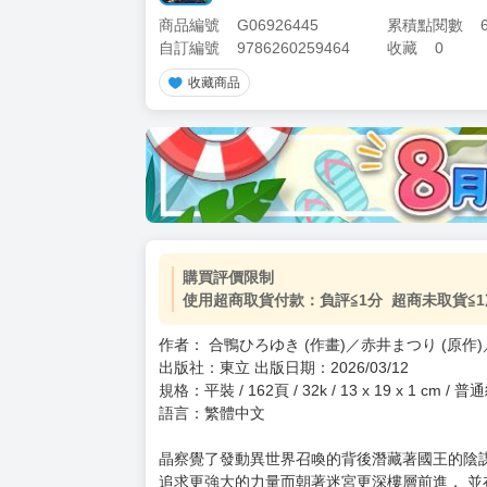
商品編號
G06926445
累積點閱數
自訂編號
9786260259464
收藏
0
收藏商品
購買評價限制
使用超商取貨付款：負評≦1分 超商未取貨≦1
作者： 合鴨ひろゆき (作畫)／赤井まつり (原作)／東
出版社：東立 出版日期：2026/03/12
規格：平裝 / 162頁 / 32k / 13 x 19 x 1 cm /
語言：繁體中文
晶察覺了發動異世界召喚的背後潛藏著國王的陰謀
追求更強大的力量而朝著迷宮更深樓層前進， 