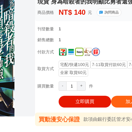
現貨 身為暗殺者的我明顯比勇者還強 
NT$
140
商品價格
元
詢問商品
刊登數量
1
銷售總數
1
付款方式
宅配/快遞100元
7-11取貨付款60元
7
取貨方式
全家 取貨60元
-
+
購買數量
件
立即購買
加
買動漫安心保證
款項由銀行委託管才安心 