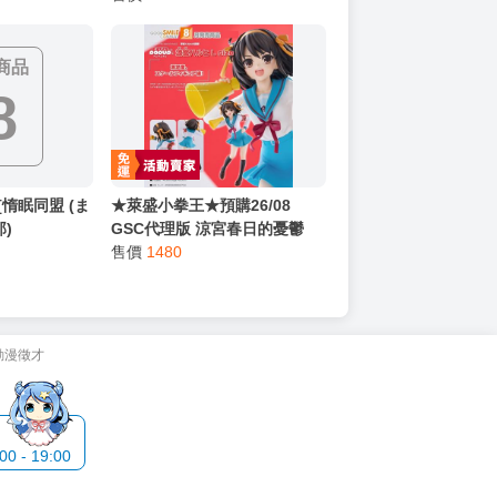
商品
8
][惰眠同盟 (ま
★萊盛小拳王★預購26/08
郎)
GSC代理版 涼宮春日的憂鬱
POP UP PARADE 涼宮春日 L
售價
1480
size 0326
動漫徵才
 - 19:00