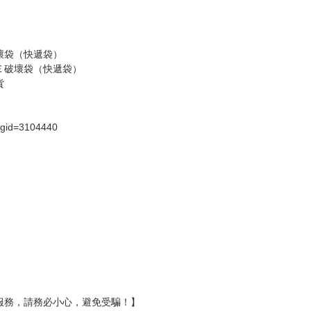
壞袋（快遞袋）
Ｅ破壞袋（快遞袋）
貨
）
?gid=3104440
服務，請務必小心，避免受騙！】