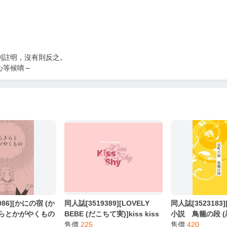
別註明，沒有則反之。
心等候唷～
086][かにの宿 (か
同人誌[3519389][LOVELY
同人誌[3523183]
きらとかがやくもの
BEBE (だこちて実)]kiss kiss
小説 鳥籠の段 (
shy shy (TIGER&BUNNY虎
售價
225
售價
420