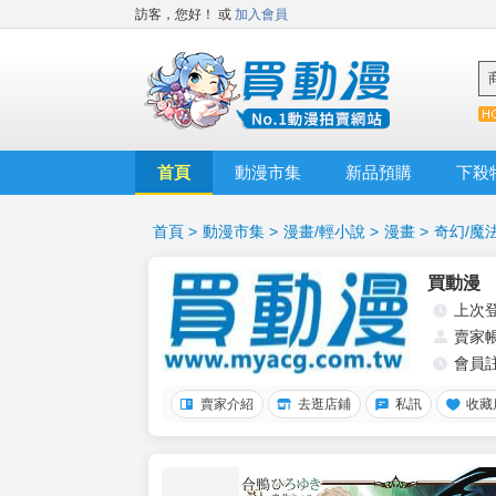
訪客，您好！
或
加入會員
首頁
動漫市集
新品預購
下殺
首頁
>
動漫市集
>
漫畫/輕小說
>
漫畫
>
奇幻/魔
買動漫
上次
賣家
會員
賣家介紹
去逛店鋪
私訊
收藏