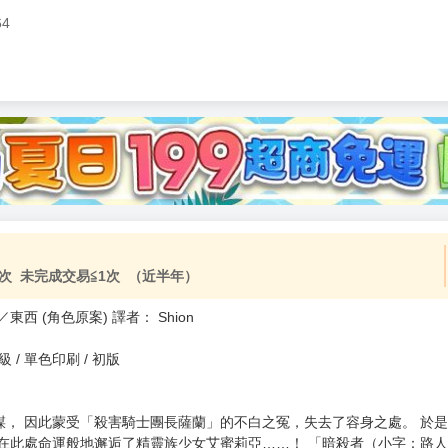
64
次 未完成交易≦1次 （近半年）
西 (角色原案) 譯者： Shion
 普通級 / 單色印刷 / 初版
， 因此蒙受「殺害騎士團長薩蘭」的不白之冤，失去了容身之處。 於是
並在此處命運般地邂逅了精靈族少女艾蜜莉亞……！ 「暗殺者（小字：路