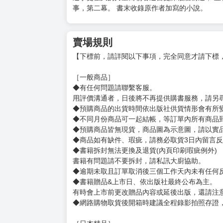
事，第二幕。 書末收錄原作者加寫的小說。
賣場規則
【下標前，請詳閱以下事項，完全同意才請下標
［一般商品］
◆有任何問題請聯繫客服。
用評價溝通者，日後將不再提供購書服務，請另
◆預購商品的出貨時間依出版社供貨情形會有所
◆不同月份商品可一起結帳，等訂單內所有商品
◆預購商品皆無現貨，商品圖為示意圖，請以實
◆商品如有缺件、瑕疵，請務必取貨3日內留言
◆書籍拆封無法更換及退貨(內頁印刷瑕疵例外)
書籍有問題請不要拆封，請私訊大廚協助。
◆逾期未取且訂單取消後三個工作天內未有任何
◆書籍贈品&上市日、依出版社最終公布為主。
有時會上市前更改贈品內容或延後出版，還請注
◆網路購物取貨後開箱時建議全程錄影拍照存證