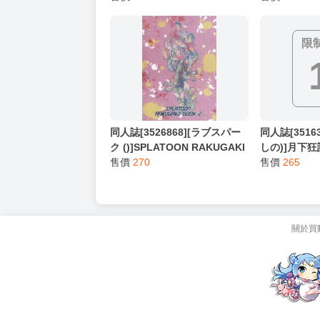
限
同人誌[3526868][ラブスパー
同人誌[3516
ク ()]SPLATOON RAKUGAKI
しの)]月下狂
BOOK 2 (其他)
售價
270
法忘懷的黑妖
售價
265
關於買