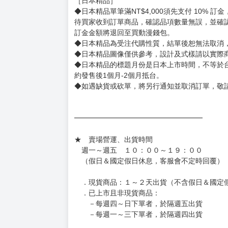
［日本精品］
◆日本精品單筆滿NT$4,000須先支付 10% 
待買家收到訂單商品，確認品項數量無誤，並確
訂金金額將退回至買動漫錢包。
◆日本精品為受注代購性質，結單後恕無法取消
◆日本精品圖像僅供參考，設計及式樣請以實際
◆日本精品的標題月份是日本上市時間，不等於
約發售後1個月-2個月抵台。
◆如遇缺貨或砍單，將另行通知並取消訂單，敬
━━━━━━━━━━━━━━━━━━
★ 賣場營運、出貨時間
週一～週五 １０：００～１９：００
（假日＆國定假日休息，客服會不定時回覆）
．現貨商品：１～２天出貨（不含假日＆國定
．已上市且非現貨商品：
－每週四～日下單者，於隔週五出貨
－每週一～三下單者，於隔週四出貨