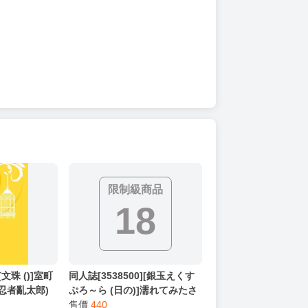
限制級商品
18
[文珠 ()]室町
同人誌[3538500][銀玉えくす
忍者亂太郎)
ぷろ～ら (日の)]濡れてみたさ
の春の雨【特典】 (鬼滅之刃)
售價
440