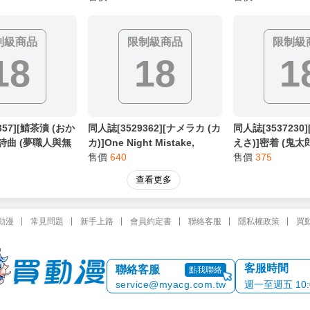
兔)
制級商品
限制級商品
限制級
18
18
1
357][鯖茶漬 (おか
同人誌[3529362][ナメラカ (カ
同人誌[3537230
詩曲 (夢職人與無
カ)]One Night Mistake,
えさ)]密着 (鬼太
精)
Eternal Love (小書痴的下剋
售價
640
售價
375
上)
查看更多
動漫
常見問題
新手上路
會員約定書
聯絡客服
隱私權政策
買
客服時間
聯絡客服
點我聯絡
service@myacg.com.tw
週一至週五 10:00