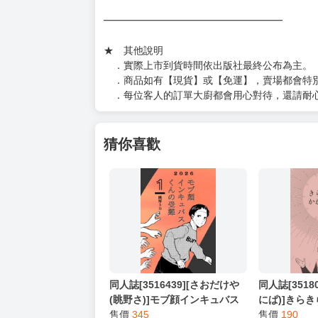
━━━━━━━━━━━━━━━━━━
★ 其他說明
．實際上市到貨時間依出版社最終公布為主。
．商品如有【現貨】或【免運】，賣場都會特
．每位客人的訂單大廚都會用心對待，還請耐
猜你喜歡
同人誌[3516439][さおだけや
同人誌[3518
(眺野さ)]モブ顔インキュバス
にぱ)]きら
くんの受難 (創作BL)
售價
345
(勇者鬥惡龍)
售價
190