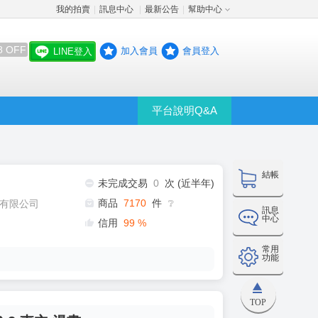
我的拍賣
訊息中心
最新公告
幫助中心
│
│
│
8 OFF
加入會員
會員登入
LINE登入
平台說明Q&A
結帳
未完成交易
0
次 (近半年)
商品
7170
件
有限公司
❔
訊息
中心
信用
99
%
常用
功能
TOP