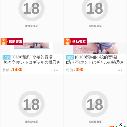
18
18
限制級商品
限制級商品
[C108預約][小竣的賣場]
[C108預約][小竣的賣場]
預購
預購
[悠々亭]ホントはギャルの桃乃さ
[悠々亭]ホントはギャルの桃乃さ
ん 附蜜瓜特典資料夾+B2掛軸 同
ん 附蜜瓜特典資料夾 同人誌id=3
1480
390
售價
售價
人誌id=3726578
791016
18
18
限制級商品
限制級商品
X