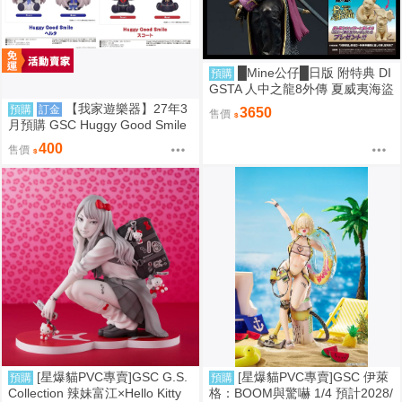
█Mine公仔█日版 附特典 DI
預購
GSTA 人中之龍8外傳 夏威夷海盜
船長真島 真島吾朗 PVC D9252
【我家遊樂器】27年3
預購
訂金
3650
售價
月預購 GSC Huggy Good Smile
崩壞：星穹鐵道 黑塔 斯科特 2款
400
售價
可選
[星爆貓PVC專賣]GSC G.S.
[星爆貓PVC專賣]GSC 伊萊
預購
預購
Collection 辣妹富江×Hello Kitty
格：BOOM與驚嚇 1/4 預計2028/