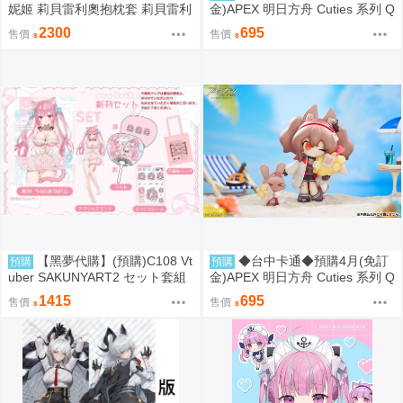
妮姬 莉貝雷利奧抱枕套 莉貝雷利
金)APEX 明日方舟 Cuties 系列 Q
奧等身抱枕套 莉貝雷利奧枕頭套
版 龍舌蘭 1003
2300
695
售價
售價
莉貝雷利奧枕套 動漫等身抱枕套
【黑夢代購】(預購)C108 Vt
◆台中卡通◆預購4月(免訂
預購
預購
uber SAKUNYART2 セット套組
金)APEX 明日方舟 Cuties 系列 Q
社團名:シトロン庭園 繪師:おこ
版 安潔莉娜 1003
1415
695
售價
售價
しろ