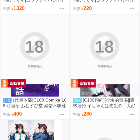
イメ【メロン限定特典付】+B2
イメ【メロン限定特典付】 同人
1320
220
售價
售價
掛軸 同人誌id=3726586
誌id=3791505
18
18
限制級商品
限制級商品
(代購本部)C108 Comike 10
[C108預約][小竣的賣場][森
訂金
預購
8 江垣沼 おむすび堂 桀驁不馴辣
林浴]ケイちゃんは先生の「大好
姊的導正守則 C108數量限定新刊
き」に弱い 蔚藍檔案 同人誌id=3
400
280
售價
售價
「生意気なギャル姉を『俺なり
791508
の方法』で解らせる話。（隨機
簽名本）」 8.16發售預定