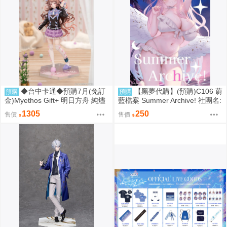
◆台中卡通◆預購7月(免訂
【黑夢代購】(預購)C106 蔚
預購
預購
金)Myethos Gift+ 明日方舟 純燼
藍檔案 Summer Archive! 社團名:
艾雅法拉 後來的故事Ver 1/8 101
サクサクメロンパン 繪師:saki
1305
250
售價
售價
0