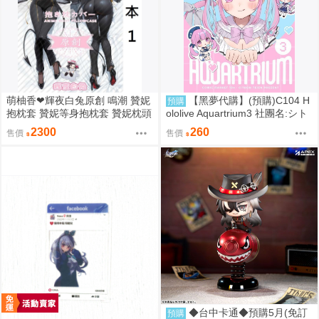
萌柚香❤輝夜白兔原創 鳴潮 贊妮
【黑夢代購】(預購)C104 H
預購
抱枕套 贊妮等身抱枕套 贊妮枕頭
ololive Aquartrium3 社團名:シト
套 贊妮枕套 動漫等身抱枕套
ロン庭園 繪師:タツヨシ
2300
260
售價
售價
◆台中卡通◆預購5月(免訂
預購