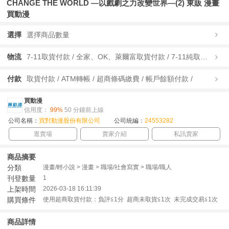
CHANGE THE WORLD —以戲劇之力改變世界—(2) 東販 漫畫
買動漫
選擇
選擇商品數量
物流
7-11取貨付款 / 全家、OK、萊爾富取貨付款 / 7-11純取貨 / 全家、OK、萊爾富純取貨 / 宅配/快遞 /
付款
取貨付款 / ATM轉帳 / 超商條碼繳費 / 帳戶餘額付款 /
買動漫
信用度：
99%
50 分鐘前上線
公司名稱：
買對動漫股份有限公司
公司統編：
24553282
逛賣場
賣家介紹
私訊賣家
商品摘要
分類
漫畫/輕小說 > 漫畫 > 職場/社會寫實 > 職場/職人
刊登數量
1
上架時間
2026-03-18 16:11:39
購買條件
使用超商取貨付款：負評≦1分 超商未取貨≦1次 未完成交易≦1次
商品詳情