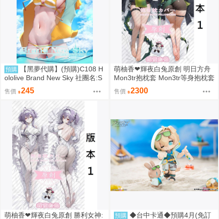
【黑夢代購】(預購)C108 H
萌柚香❤輝夜白兔原創 明日方舟
預購
ololive Brand New Sky 社團名:S
Mon3tr抱枕套 Mon3tr等身抱枕套
ENSE OF TASTE 繪師:みかく
Mon3tr枕頭套 Mon3tr枕套 動漫
245
2300
售價
售價
等身抱枕套
萌柚香❤輝夜白兔原創 勝利女神:
◆台中卡通◆預購4月(免訂
預購