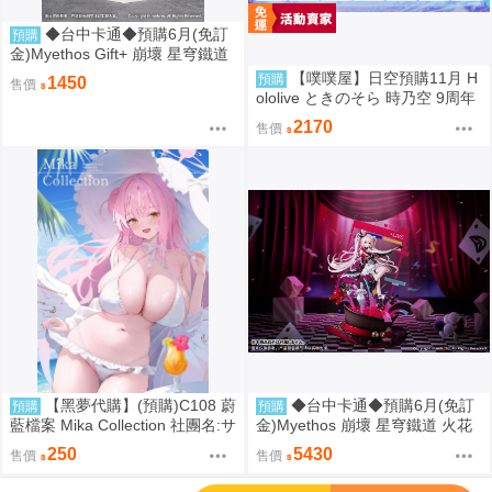
◆台中卡通◆預購6月(免訂
預購
金)Myethos Gift+ 崩壞 星穹鐵道
白厄 列車環遊記Ver 1/8 1010
【噗噗屋】日空預購11月 H
預購
1450
售價
ololive ときのそら 時乃空 9周年
紀念派對 Everyday of Light
2170
售價
【黑夢代購】(預購)C108 蔚
◆台中卡通◆預購6月(免訂
預購
預購
藍檔案 Mika Collection 社團名:サ
金)Myethos 崩壞 星穹鐵道 火花
クサクメロンパン 繪師:saki
1/7 特典版 1010
250
5430
售價
售價
';