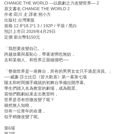
CHANGE THE WORLD —以戲劇之力改變世界— 2
原文書名:CHANGE THE WORLD 2
作者:田川 攴 譯者:朔小方
出版社:台灣東販
規格:12.8*18.2*1.3 / 192P / 平裝 / 黑白
預計上市日:2026年4月29日
定價:新台幣$150元
「我想要改變自己。」
跨越放棄與羞恥心，帶著迷惘也無妨，
去和某個人、和世界正面碰撞吧──
「整個世界是一座舞台，所有的男男女女只不過是演員。」
──威廉‧莎士比亞《皆大歡喜》第一幕第七場
陽太和村岡攜手織就的初舞台準備拉開序幕。
學生們踏入名為教室的劇場，成為觀眾。
當他們觀劇結束走出教室時，
世界是否有些微改變了呢？
雖然無人知曉，
但有一位青年的命運，
似乎稍微改變了呢。
第6場
第7場