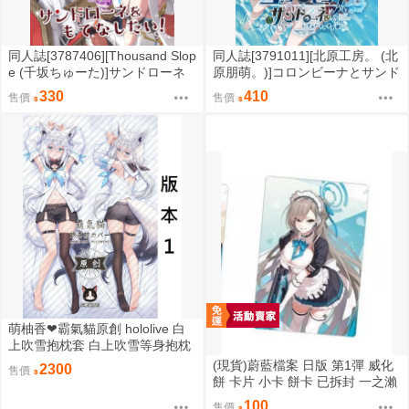
同人誌[3787406][Thousand Slop
同人誌[3791011][北原工房。 (北
e (千坂ちゅーた)]サンドローネ
原朋萌。)]コロンビーナとサンド
をもてなしたい (原神)
ローネがイチャイチャする本 2
330
410
售價
售價
(原神)
萌柚香❤霸氣貓原創 hololive 白
上吹雪抱枕套 白上吹雪等身抱枕
套 白上吹雪枕頭套 白上吹雪枕套
(現貨)蔚藍檔案 日版 第1彈 威化
2300
售價
動漫等身抱枕套
餅 卡片 小卡 餅卡 已拆封 一之瀨
明日奈（一之瀬 アスナ）
100
售價