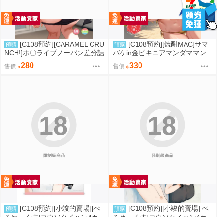
[C108預約][CARAMEL CRU
[C108預約][焼酎MAC]サマ
預購
預購
NCH!]ホ〇ライブノーパン差分詰
バケin金ビキニアマンダママン
め合わせ4 附蜜瓜特典小卡 Hololi
附蜜瓜特典A4資料夾 同人誌id=3
280
330
售價
售價
ve 同人誌id=3791490
791483
18
18
限制級商品
限制級商品
[C108預約][小竣的賣場][ぺ
[C108預約][小竣的賣場][ぺ
預購
預購
ろめっくす]コウソクイハン4カ
ろめっくす]コウソクイハン4カ