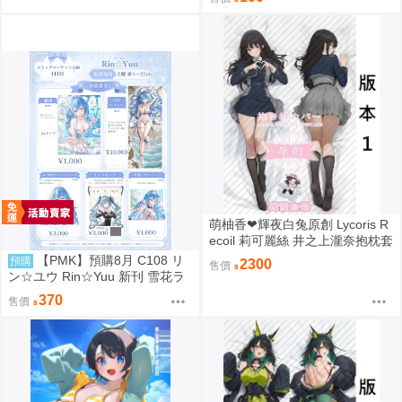
萌柚香❤輝夜白兔原創 Lycoris R
ecoil 莉可麗絲 井之上瀧奈抱枕套
井之上瀧奈等身抱枕套 井之上瀧
【PMK】預購8月 C108 リ
預購
2300
售價
奈枕頭套 井之上瀧奈枕套 動漫等
ン☆ユウ Rin☆Yuu 新刊 雪花ラ
身抱枕套
ミィ Hololive
370
售價