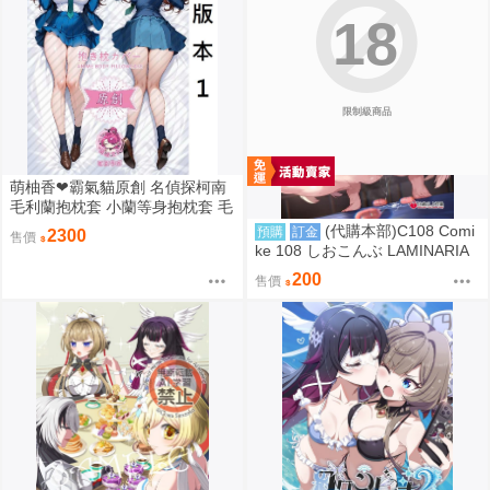
18
限制級商品
萌柚香❤霸氣貓原創 名偵探柯南
毛利蘭抱枕套 小蘭等身抱枕套 毛
利蘭枕頭套 毛利蘭枕套 動漫等身
(代購本部)C108 Comi
預購
訂金
2300
售價
抱枕套
ke 108 しおこんぶ LAMINARIA
C108數量限定新刊「白山華凛の
200
售價
シドウ制度3」 8.16發售預定