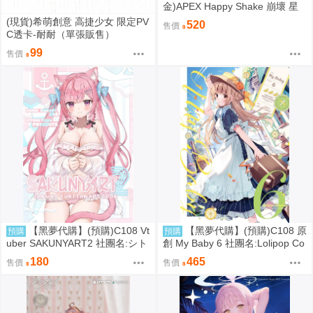
金)APEX Happy Shake 崩壞 星
穹鐵道 Q版搖搖樂 波提歐 1003
(現貨)希萌創意 高捷少女 限定PV
520
售價
C透卡-耐耐（單張販售）
99
售價
【黑夢代購】(預購)C108 Vt
【黑夢代購】(預購)C108 原
預購
預購
uber SAKUNYART2 社團名:シト
創 My Baby 6 社團名:Lolipop Co
ロン庭園 繪師:おこしろ
mplete繪師:胡麻乃りお
180
465
售價
售價