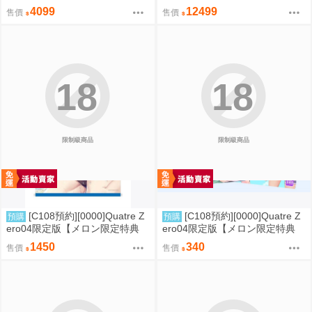
預計2027/11到貨
01到貨
4099
12499
售價
售價
18
18
限制級商品
限制級商品
[C108預約][0000]Quatre Z
[C108預約][0000]Quatre Z
預購
預購
ero04限定版【メロン限定特典
ero04限定版【メロン限定特典
付】+B2掛軸 同人誌id=3726590
付】 同人誌id=3791481
1450
340
售價
售價