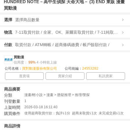
HUNDRED NOTE－高中生偵探 天命大地－ (3) END 東販 漫畫
買動漫
選擇
選擇商品數量
物流
7-11取貨付款 / 全家、OK、萊爾富取貨付款 / 7-11純取貨 / 全家、OK、萊爾富純取貨 / 宅配/快遞 /
付款
取貨付款 / ATM轉帳 / 超商條碼繳費 / 帳戶餘額付款 /
買動漫
信用度：
99%
4 小時前上線
公司名稱：
買對動漫股份有限公司
公司統編：
24553282
逛賣場
賣家介紹
私訊賣家
商品摘要
分類
漫畫/輕小說 > 漫畫 > 懸疑推理 > 推理/警探
刊登數量
1
上架時間
2026-03-18 16:11:40
購買條件
使用超商取貨付款：負評≦1分 超商未取貨≦1次 未完成交易≦1次
商品詳情