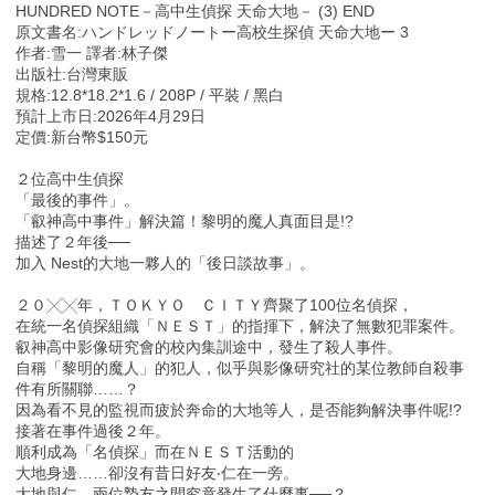
HUNDRED NOTE－高中生偵探 天命大地－ (3) END
原文書名:ハンドレッドノートー高校生探偵 天命大地ー 3
作者:雪一 譯者:林子傑
出版社:台灣東販
規格:12.8*18.2*1.6 / 208P / 平裝 / 黑白
預計上市日:2026年4月29日
定價:新台幣$150元
２位高中生偵探
「最後的事件」。
「叡神高中事件」解決篇！黎明的魔人真面目是!?
描述了２年後──
加入 Nest的大地一夥人的「後日談故事」。
２０╳╳年，ＴＯＫＹＯ ＣＩＴＹ齊聚了100位名偵探，
在統一名偵探組織「ＮＥＳＴ」的指揮下，解決了無數犯罪案件。
叡神高中影像研究會的校內集訓途中，發生了殺人事件。
自稱「黎明的魔人」的犯人，似乎與影像研究社的某位教師自殺事
件有所關聯……？
因為看不見的監視而疲於奔命的大地等人，是否能夠解決事件呢!?
接著在事件過後２年。
順利成為「名偵探」而在ＮＥＳＴ活動的
大地身邊……卻沒有昔日好友‧仁在一旁。
大地與仁，兩位摯友之間究竟發生了什麼事──？