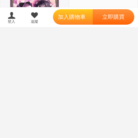
';
加入購物車
立即購買
18
登入
追蹤
限制級商品
同人誌[3790359][メメタンガス
同人誌[3790361][もちごめ亭 (あ
(カネコメメ太)]Lingerie Mania L
まつじ)]裏垢お兄さんにめちゃく
es bijoux sucres (創作)
ちゃされる話2 (原創)
295
460
售價
售價
18
限制級商品