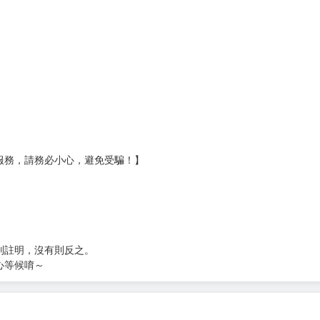
壞袋（快遞袋）
Ｅ破壞袋（快遞袋）
貨
）
?gid=3104440
服務，請務必小心，避免受騙！】