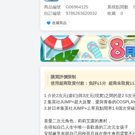
商品編號
G06964125
累積點閱數
自訂編號
9786263620032
收藏
0
收藏商品
加價購
( 共
1
件商品 )
(加購品) 買動漫★《$15元-
-
+