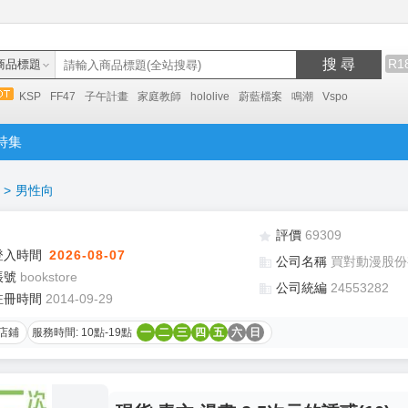
搜 尋
R1
商品標題
KSP
FF47
子午計畫
家庭教師
hololive
蔚藍檔案
鳴潮
Vspo
特集
>
男性向
評價
69309
登入時間
2026-08-07
公司名稱
買對動漫股份
帳號
bookstore
公司統編
24553282
註冊時間
2014-09-29
店鋪
服務時間: 10點-19點
一
二
三
四
五
六
日