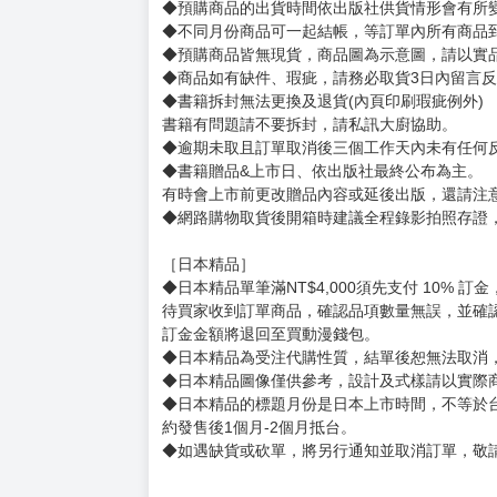
賣場規則
【下標前，請詳閱以下事項，完全同意才請下標
［一般商品］
◆有任何問題請聯繫客服。
用評價溝通者，日後將不再提供購書服務，請另
◆預購商品的出貨時間依出版社供貨情形會有所
◆不同月份商品可一起結帳，等訂單內所有商品
◆預購商品皆無現貨，商品圖為示意圖，請以實
◆商品如有缺件、瑕疵，請務必取貨3日內留言
◆書籍拆封無法更換及退貨(內頁印刷瑕疵例外)
書籍有問題請不要拆封，請私訊大廚協助。
◆逾期未取且訂單取消後三個工作天內未有任何
◆書籍贈品&上市日、依出版社最終公布為主。
有時會上市前更改贈品內容或延後出版，還請注
◆網路購物取貨後開箱時建議全程錄影拍照存證
［日本精品］