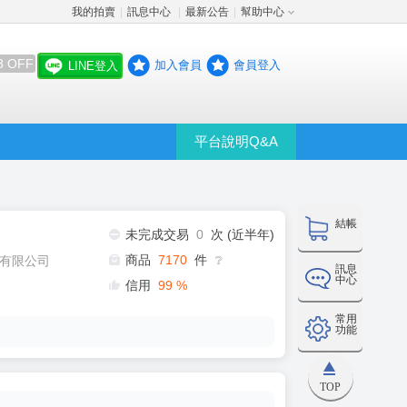
我的拍賣
訊息中心
最新公告
幫助中心
│
│
│
8 OFF
加入會員
會員登入
LINE登入
平台說明Q&A
結帳
未完成交易
0
次 (近半年)
商品
7170
件
有限公司
❔
訊息
中心
信用
99
%
常用
功能
TOP