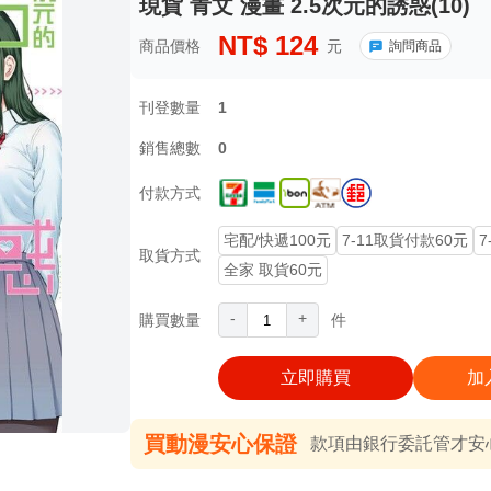
現貨 青文 漫畫 2.5次元的誘惑(10)
NT$
124
商品價格
元
詢問商品
刊登數量
1
銷售總數
0
付款方式
宅配/快遞100元
7-11取貨付款60元
7
取貨方式
全家 取貨60元
-
+
購買數量
件
立即購買
加
買動漫安心保證
款項由銀行委託管才安心 