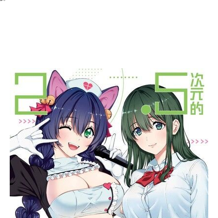
次 未完成交易≦1次 （近半年）
元(夢想)！
Y漫畫！
破！
已。