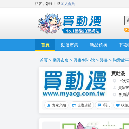
訪客，您好！
或
加入會員
首頁
動漫市集
新品預購
下殺
首頁
>
動漫市集
>
漫畫/輕小說
>
漫畫
>
戀愛故事
買動漫
上次
賣家
會員
賣家介紹
去逛店鋪
私訊
收藏