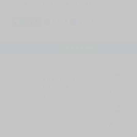
我的拍賣
訊息中心
最新公告
幫助中心
│
│
│
8 OFF
加入會員
會員登入
LINE登入
平台說明Q&A
結帳
未完成交易
0
次 (近半年)
商品
7043
件
有限公司
❔
訊息
中心
信用
99
%
常用
功能
TOP