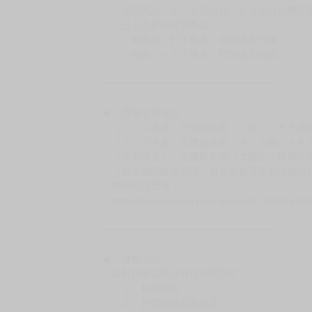
．現貨商品：１～２天出貨（不含假日＆國定
．已上市且非現貨商品：
－每週四～日下單者，於隔週五出貨
－每週一～三下單者，於隔週四出貨
━━━━━━━━━━━━━━━━━━
★ 賣場出貨方式
［１～２本書］三層氣泡布（２圈）＋ＰＥ破
［３～７本書］三層氣泡布（４～５圈）＋Ｐ
［８本以上］ 三層氣泡布（２圈）＋紙箱出
（另有加固紙箱賣場，如有需要可至賣場加購
加固紙箱賣場：
https://www.myacg.com.tw/goods_detail.php
━━━━━━━━━━━━━━━━━━
★ 聯繫方式
如對賣場或商品有任何問題可：
（１）私訊留言
（２）於賣場商品頁留言