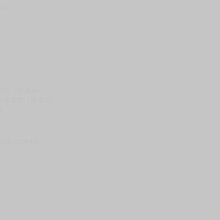
假日）
壞袋（快遞袋）
Ｅ破壞袋（快遞袋）
貨
）
?gid=3104440