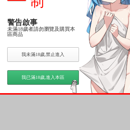
制
反應，將直接加入黑名單，還請下單後準時取貨。
意。
，以保障買賣家雙方權益。
警告啟事
未滿18歲者請勿瀏覽及購買本
區商品
訂金，訂金將以專屬訂金賣場方式收取，
認收貨後，訂金賣場將由大廚取消，
我未滿18歲,禁止進入
，請慎重下單。
商品為準，可能有色差。
台灣到貨時間，發售及到貨時間依廠商實際出貨為準，
我已滿18歲,進入本區
請諒解。