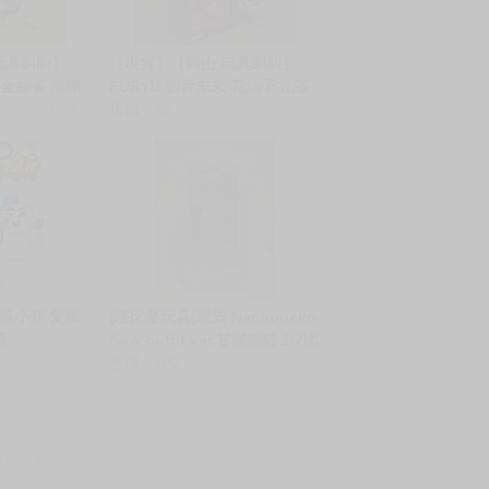
玩具糾糾】
【現貨】【岡山 玩具糾糾】
 金絲雀 泡麵
FURYU 初音未來 花仙子 山茶
銷量:1
花 泡麵蓋 景品 公仔
售價
448
蠟筆小新 愛藏
(塔比樂玩具)現貨 Nachoneko
版
New outfit ver.甘城貓貓 1/7比
例完成品模型
售價
5400
動漫徵才