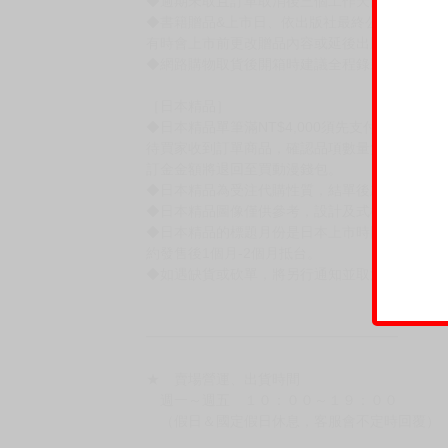
◆逾期未取且訂單取消後三個工作天內未有任何
◆書籍贈品&上市日、依出版社最終公布為主。
有時會上市前更改贈品內容或延後出版，還請注
◆網路購物取貨後開箱時建議全程錄影拍照存證
［日本精品］
◆日本精品單筆滿NT$4,000須先支付 10% 
待買家收到訂單商品，確認品項數量無誤，並確
訂金金額將退回至買動漫錢包。
◆日本精品為受注代購性質，結單後恕無法取消
◆日本精品圖像僅供參考，設計及式樣請以實際
◆日本精品的標題月份是日本上市時間，不等於
約發售後1個月-2個月抵台。
◆如遇缺貨或砍單，將另行通知並取消訂單，敬
━━━━━━━━━━━━━━━━━━
★ 賣場營運、出貨時間
週一～週五 １０：００～１９：００
（假日＆國定假日休息，客服會不定時回覆）