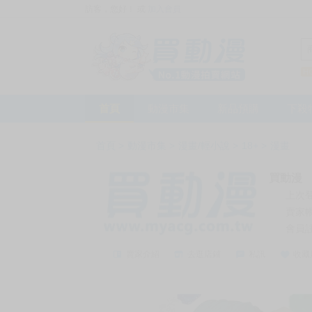
訪客，您好！
或
加入會員
首頁
動漫市集
新品預購
下殺
首頁
>
動漫市集
>
漫畫/輕小說
>
18+
>
漫畫
買動漫
上次
賣家
會員
賣家介紹
去逛店鋪
私訊
收藏