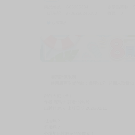
商品編號
G06965384
累積點閱數
自訂編號
9786260245283
收藏
0
收藏商品
購買評價限制
使用超商取貨付款：負評≦1分 超商未取貨≦1
銀白天使（全）
作者:碗島子 譯者:翁蛉玲
出版社:東立 出版日期:2026/02/11
很癢嗎？
舒服嗎？
心跳加速性敏感開發開始！