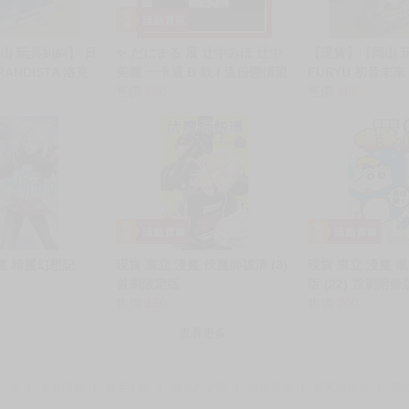
山 玩具糾糾】 日
✨ だにまる 展 辻中みほ 辻中
【現貨】【岡山 
RANDISTA 洛克
美穗 一卡通 B 款 / 這份戀情望
FURYU 初音未來
你察覺 再一次、重溫那份快
售價
600
蓋 景品 公仔
售價
468
感。 特裝版 限定版
畫 精靈幻想記
現貨 東立 漫畫 伏魔師祓清 (3)
現貨 東立 漫畫 
首刷限定版
版 (22) 首刷附錄
售價
150
售價
200
查看更多
動漫
常見問題
新手上路
會員約定書
聯絡客服
隱私權政策
買