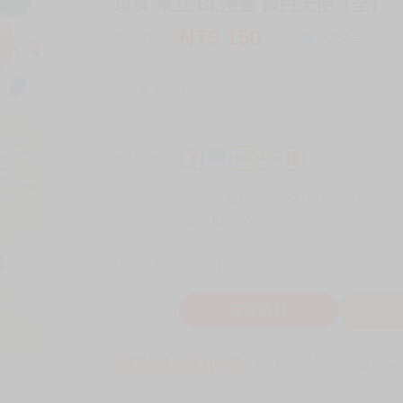
現貨 東立 BL漫畫 銀白天使（全）
NT$
150
商品價格
元
詢問商品
刊登數量
1
銷售總數
0
付款方式
宅配/快遞100元
7-11取貨付款60元
7
取貨方式
全家 取貨60元
-
+
購買數量
件
立即購買
加
買動漫安心保證
款項由銀行委託管才安心 