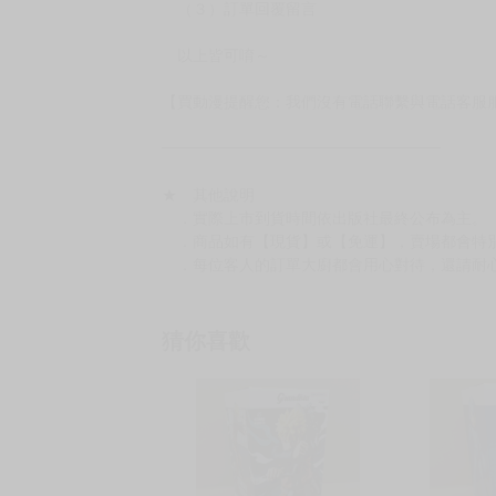
（３）訂單回覆留言
以上皆可唷～
【買動漫提醒您：我們沒有電話聯繫與電話客服
━━━━━━━━━━━━━━━━━━
★ 其他說明
．實際上市到貨時間依出版社最終公布為主。
．商品如有【現貨】或【免運】，賣場都會特
．每位客人的訂單大廚都會用心對待，還請耐
猜你喜歡