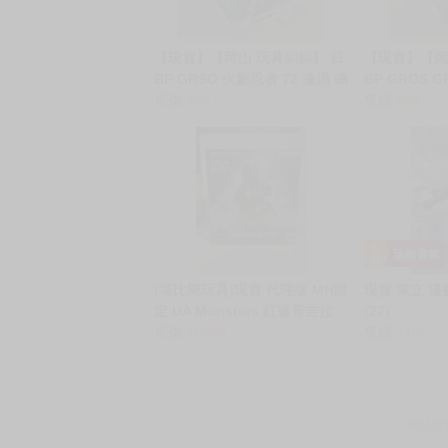
【現貨】【岡山 玩具糾糾】 日
【現貨】【岡
BP GRSO 火影忍者 72 漩渦 鳴
BP GROS G
人 景品 公仔
售價
498
人 景品 公仔
售價
488
(塔比樂玩具)現貨 代理版 MH限
現貨 東立 漫
定 UA Monsters 紅蓮哥吉拉
(27)
1995
售價
10000
售價
210
關於買