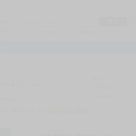
搜 尋
R1
商品標題
KSP
FF47
子午計畫
家庭教師
hololive
蔚藍檔案
鳴潮
Vspo
特集
評價
69267
登入時間
2026-08-06
公司名稱
買對動漫股份
帳號
bookstore
公司統編
24553282
註冊時間
2014-09-29
店鋪
服務時間: 10點-19點
一
二
三
四
五
六
日