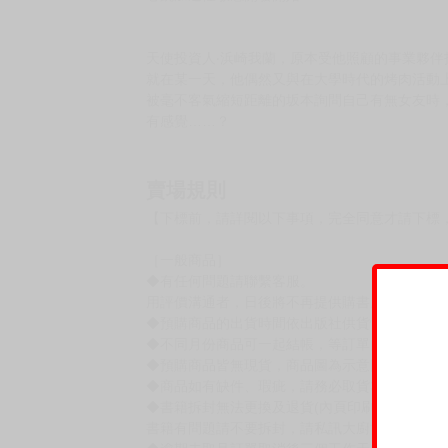
天使投資人‧浜崎我蘭，原本受他照顧的事業夥
就在某一天，他偶然又與在大學時代的烤肉活動
被毫不客氣縮短距離的坂本詢問自己有無女友時
有感覺……？
賣場規則
【下標前，請詳閱以下事項，完全同意才請下標
［一般商品］
◆有任何問題請聯繫客服。
用評價溝通者，日後將不再提供購書服務，請另
◆預購商品的出貨時間依出版社供貨情形會有所
◆不同月份商品可一起結帳，等訂單內所有商品
◆預購商品皆無現貨，商品圖為示意圖，請以實
◆商品如有缺件、瑕疵，請務必取貨3日內留言
◆書籍拆封無法更換及退貨(內頁印刷瑕疵例外)
書籍有問題請不要拆封，請私訊大廚協助。