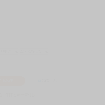
-11取貨60元
全家 取貨付款60元
入購物車
詢問商品
! 保障您每一筆付款 !