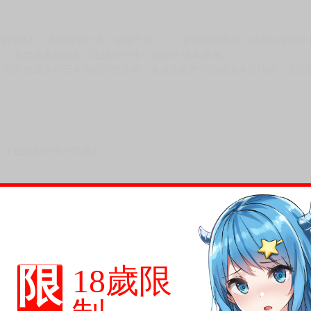
伴找到戀人〈請參閱單行本「金錢天使」〉，並在他放手後，時間似乎因此
上，把肉塞進他嘴裡〈直接用手抓〉的同學‧坂本重逢。
，回答他因為自己有潔癖與性冷感，造成他跟對方的關係無法持續，沒想
，下標後視同完全同意】
尋其他店家，謝謝。
變動，一旦收到就會盡快寄出。
到齊後一起發貨。
品為主。
限
反應，逾期不受理。
18歲限