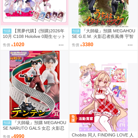
【黑夢代購】(預購)2026年
『大師級』預購 MEGAHOU
預購
預購
10月 C108 Hololive 0期生セット
SE G.E.M. 火影忍者疾風傳 宇智
【非公式】套組 社團名:空色姉妹
波鼬 & 宇智波佐助 再販
1020
3380
售價
售價
繪師:綾香
『大師級』預購 MEGAHOU
預購
SE NARUTO GALS 女忍 火影忍
者疾風傳 天天 再販
Chobits 同人 FINDING LOVE 人
4990
售價