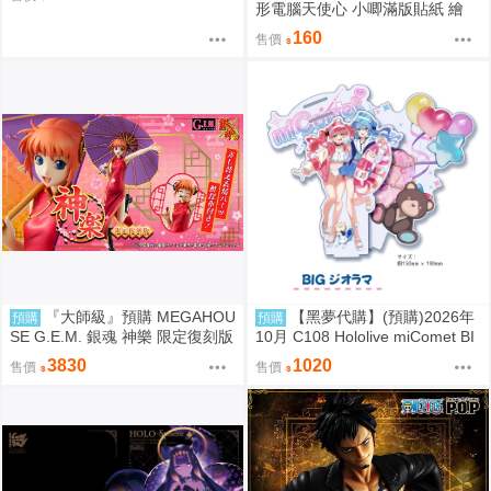
形電腦天使心 小唧滿版貼紙 繪
師：Bee Bee
160
售價
『大師級』預購 MEGAHOU
【黑夢代購】(預購)2026年
預購
預購
SE G.E.M. 銀魂 神樂 限定復刻版
10月 C108 Hololive miComet BI
Gジオラマ 壓克力立牌 社團名:空
3830
1020
售價
售價
色姉妹 繪師:綾香