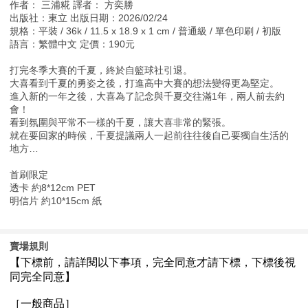
作者： 三浦糀 譯者： 方奕勝
出版社：東立 出版日期：2026/02/24
規格：平裝 / 36k / 11.5 x 18.9 x 1 cm / 普通級 / 單色印刷 / 初版
語言：繁體中文 定價：190元
打完冬季大賽的千夏，終於自籃球社引退。
大喜看到千夏的勇姿之後，打進高中大賽的想法變得更為堅定。
進入新的一年之後，大喜為了記念與千夏交往滿1年，兩人前去約
會！
看到氛圍與平常不一樣的千夏，讓大喜非常的緊張。
就在要回家的時候，千夏提議兩人一起前往往後自己要獨自生活的
地方…
首刷限定
透卡 約8*12cm PET
明信片 約10*15cm 紙
賣場規則