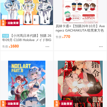
員林卡通⭐️【預購26年10月】Ave
ngerz GACHIAKUTA 暗黑東方色
彩 插圖卡片收藏集 中盒 0814
【小河馬日本代購】預購 26
預購
770
售價
年09月 C108 Hololive メイドBIG
3壓克力牌 繪師:わたお
1680
售價