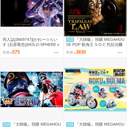
同人誌[3669747][かれー☆らい
『大師級』預購 MEGAHOU
預購
す (石原竜也)]HOLO-SPHERE v
SE POP 航海王 S.O.C 托拉法爾
ol.04 (hololive )
加 羅 Ver.R
575
3830
售價
售價
『大師級』預購 MEGAHOU
『大師級』預購 MEGAHOU
預購
預購