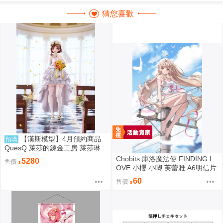
猜您喜歡
【漢斯模型】4月預約商品
預購
QuesQ 萊莎的鍊金工房 萊莎琳
斯托特 婚紗禮服 婚禮Style 1/7 1
Chobits 庫洛魔法使 FINDING L
5280
售價
111
OVE 小櫻 小唧 芙蕾雅 A6明信片
繪師：Bee Bee
60
售價