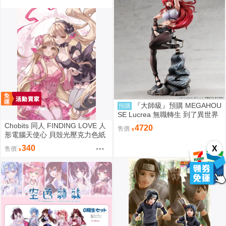
『大師級』預購 MEGAHOU
預購
SE Lucrea 無職轉生 到了異世界
就拿出真本事 艾莉絲·格雷拉特
Chobits 同人 FINDING LOVE 人
4720
售價
形電腦天使心 貝殼光壓克力色紙
姊妹 繪師：Bee Bee
340
X
售價