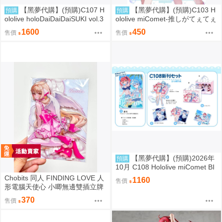
【黑夢代購】(預購)C107 H
【黑夢代購】(預購)C103 H
預購
預購
ololive holoDaiDaiDaiSUKI vol.3
ololive miComet-推しがてぇてぇ
套組 社團名:空色姉妹 繪師:綾香
partⅡ- 社團名:空色姉妹 繪師:綾
1600
450
售價
售價
香
【黑夢代購】(預購)2026年
預購
10月 C108 Hololive miComet BI
Gジオラマ 壓克力立牌 社團名:空
Chobits 同人 FINDING LOVE 人
1160
售價
色姉妹 繪師:綾香
形電腦天使心 小唧無邊雙插立牌
繪師：Bee Bee
370
售價