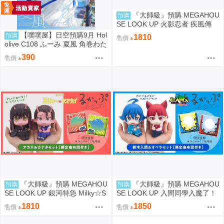
『大師級』預購 MEGAHOU
預購
SE LOOK UP 火影忍者 疾風傳
漩渦鳴人＆自來也 套組 附特典
【噗噗屋】日空預購9月 Hol
預購
1810
售價
olive C108 ふーみ 夏風 角巻わた
角卷綿芽 watame
390
售價
『大師級』預購 MEGAHOU
『大師級』預購 MEGAHOU
預購
預購
SE LOOK UP 銀河特急 Milky☆S
SE LOOK UP 入間同學入魔了！
ubway 朱音＆鐵多 套組 附特典
鈴木入間＆歐佩拉 套組 附特典
1810
1850
售價
售價