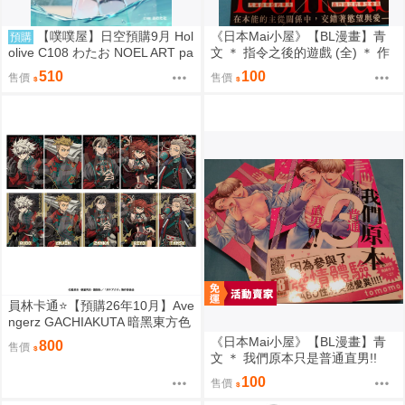
【噗噗屋】日空預購9月 Hol
《日本Mai小屋》【BL漫畫】青
預購
olive C108 わたお NOEL ART pa
文 ＊ 指令之後的遊戲 (全) ＊ 作
rt.8 白銀諾艾爾 寶鐘瑪琳 三期生
者：オオタコマメ
510
100
售價
售價
員林卡通⭐️【預購26年10月】Ave
ngerz GACHIAKUTA 暗黑東方色
彩 插圖卡片收藏集 中盒 0814
《日本Mai小屋》【BL漫畫】青
800
售價
文 ＊ 我們原本只是普通直男!!
(全) ＊ 作者：tomomo
100
售價