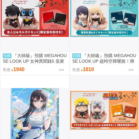
『大師級』預購 MEGAHOU
『大師級』預購 MEGAHOU
預購
預購
SE LOOK UP 女神異聞錄5 皇家
SE LOOK UP 超時空輝耀姬！輝
版 主人公＆摩爾加納 套組 附特
耀&酒寄彩葉 套組 附特典
1940
1810
售價
售價
典