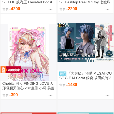
SE POP 航海王 Elevated Boost
SE Desktop Real McCoy 七龍珠
神領騎士團 曼麥亞 軍子宮
06 孫悟空&布瑪 限定復刻版
4200
2200
售價
售價
『大師級』預購 MEGAHOU
預購
SE G.E.M.Carat 銀魂 坂田銀時V
er. 攘夷志士
Chobits 同人 FINDING LOVE 人
1480
售價
形電腦天使心 28P畫冊 小唧 芙蕾
雅 繪師：Bee Bee
390
售價