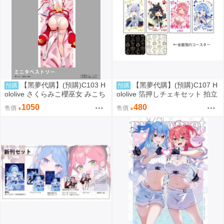
【黑夢代購】(預購)C103 H
【黑夢代購】(預購)C107 H
預購
預購
ololive さくらみこ櫻巫女 みこち
ololive 箔押しチェキセット 拍立
ミニタペストリー(大) 掛軸 社團
得風卡片套組 社團名:空色姉妹
1050
480
售價
售價
名:空色姉妹 繪師:綾香
繪師:綾香