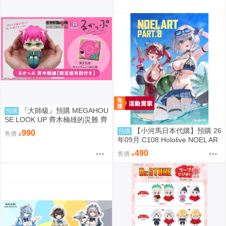
『大師級』預購 MEGAHOU
預購
SE LOOK UP 齊木楠雄的災難 齊
木楠雄 套組 附特典
【小河馬日本代購】預購 26
預購
990
售價
年09月 C108 Hololive NOEL AR
T part.8 繪師:わたお
490
售價