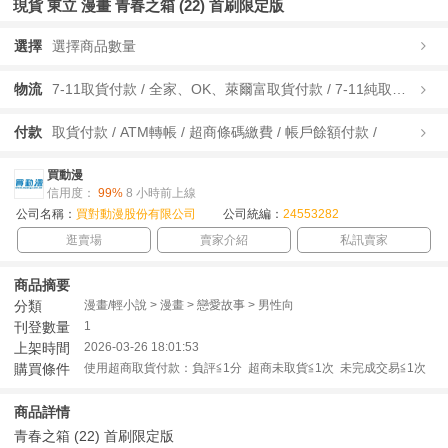
現貨 東立 漫畫 青春之箱 (22) 首刷限定版
選擇
選擇商品數量
物流
7-11取貨付款 / 全家、OK、萊爾富取貨付款 / 7-11純取貨 / 全家、OK、萊爾富純取貨 / 宅配/快遞 /
付款
取貨付款 / ATM轉帳 / 超商條碼繳費 / 帳戶餘額付款 /
買動漫
信用度：
99%
8 小時前上線
公司名稱：
買對動漫股份有限公司
公司統編：
24553282
逛賣場
賣家介紹
私訊賣家
商品摘要
分類
漫畫/輕小說 > 漫畫 > 戀愛故事 > 男性向
刊登數量
1
上架時間
2026-03-26 18:01:53
購買條件
使用超商取貨付款：負評≦1分 超商未取貨≦1次 未完成交易≦1次
商品詳情
青春之箱 (22) 首刷限定版