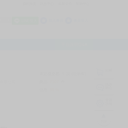
我的拍賣
訊息中心
最新公告
幫助中心
│
│
│
8 OFF
加入會員
會員登入
LINE登入
平台說明Q&A
結帳
未完成交易
0
次 (近半年)
商品
7107
件
有限公司
❔
訊息
中心
信用
99
%
常用
功能
TOP