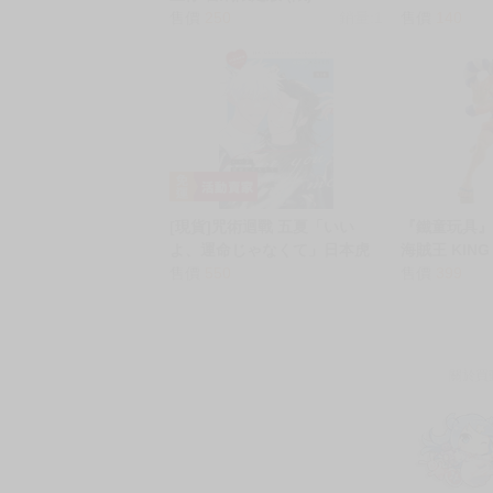
限制級商品
限
18
現貨 東立 BL漫畫 想不到會愛
現貨 東立 BL
上你 首刷限定版 (限)
售價
250
銷量:1
售價
140
[現貨]咒術迴戰 五夏「いい
『鐵童玩具』
よ、運命じゃなくて」日本虎
海賊王 KING 