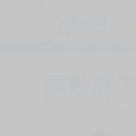
訪客，您好！
或
加入會員
首頁
動漫市集
新品預購
下殺
首頁
>
動漫市集
>
漫畫/輕小說
>
18+
>
漫畫
買動漫
上次
賣家
會員
賣家介紹
去逛店鋪
私訊
收藏