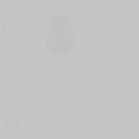
】預購日版
現貨 東立 輕小說 在男性禁入的
.132 雜誌 現
遊戲世界裡，我唯一該做的事
 福原多聞 多
情 (3) 我轉生成了夾在百合之間
售價
230
的男人
春之箱 (22)
拉普拉斯 達克尼斯玩
一般預購
偶 拉普拉斯 達克尼斯 拉普拉斯