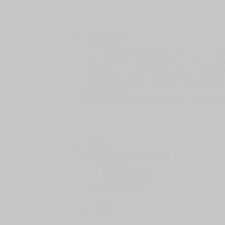
━━━━━━━━━━━━━━━━━━
★ 賣場營運、出貨時間
週一～週五 １０：００～１９：００
（假日＆國定假日休息，客服會不定時回覆）
．現貨商品：１～２天出貨（不含假日＆國定
．已上市且非現貨商品：
－每週四～日下單者，於隔週五出貨
－每週一～三下單者，於隔週四出貨
━━━━━━━━━━━━━━━━━━
★ 賣場出貨方式
［１～２本書］三層氣泡布（２圈）＋ＰＥ破
［３～７本書］三層氣泡布（４～５圈）＋Ｐ
［８本以上］ 三層氣泡布（２圈）＋紙箱出
（另有加固紙箱賣場，如有需要可至賣場加購
加固紙箱賣場：
https://www.myacg.com.tw/goods_detail.php