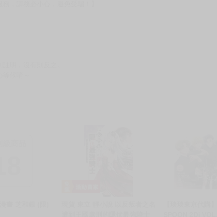
服務，請務必小心，避免受騙！】
別註明，沒有則反之。
心等候唷～