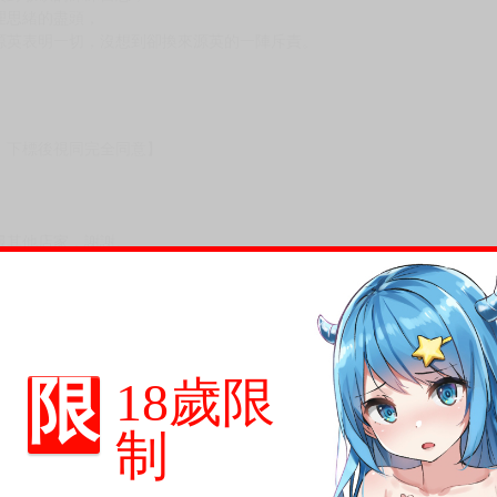
次 未完成交易≦1次 （近半年）
(漫畫)譯者：柳小比
數：25
英對敏碩的深深留戀，
理思緒的盡頭，
源英表明一切，沒想到卻換來源英的一陣斥責。
，下標後視同完全同意】
限
18歲限
制
尋其他店家，謝謝。
變動，一旦收到就會盡快寄出。