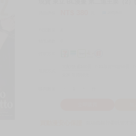
現貨 東立 BL漫畫 第二道主菜（2）(
NT$
380
商品價格
元
詢問商品
刊登數量
2
銷售總數
0
付款方式
宅配/快遞100元
7-11取貨付款60元
7
取貨方式
全家 取貨60元
-
+
購買數量
件
立即購買
加
買動漫安心保證
款項由銀行委託管才安心 