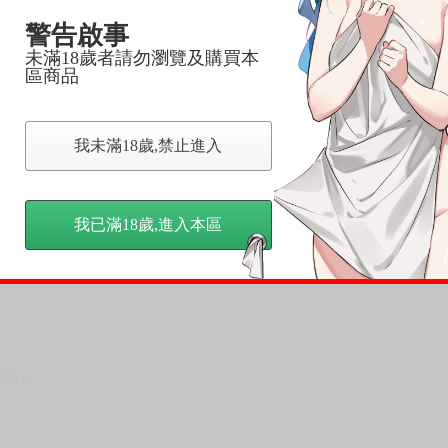
到齊後一起發貨。
警告啟事
品為主。
未滿18歲者請勿瀏覽及購買本
反應，逾期不受理。
區商品
反應，將直接加入黑名單，還請下單後準時取貨。
我未滿18歲,禁止進入
意。
，以保障買賣家雙方權益。
我已滿18歲,進入本區
訂金，訂金將以專屬訂金賣場方式收取，
認收貨後，訂金賣場將由大廚取消，
，請慎重下單。
商品為準，可能有色差。
台灣到貨時間，發售及到貨時間依廠商實際出貨為準，
請諒解。