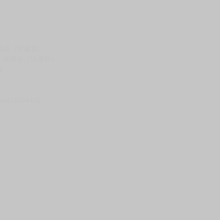
假日）
壞袋（快遞袋）
Ｅ破壞袋（快遞袋）
貨
）
?gid=3104440