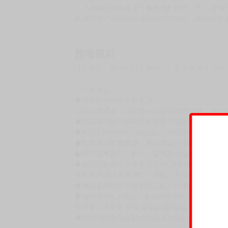
購買評價限制
使用超商取貨付款：負評≦1分 超商未取貨≦1
第二道主菜（2）
세콘도 피아또
作者：MangoBear(原作)、BestRestaurant
出版社：東立 出版日期：2026-02-25
語言：繁體中文 裝訂方式：平裝 頁數：304頁 開
賢旭發現自己對源英感到莫名在意，又在看到源
以及與敏碩間的親密互動後感到莫名心煩，在整
終於理清了自己對源英所抱持的情感，並決定向
賣場規則
【下標前，請詳閱以下事項，完全同意才請下標
［一般商品］
◆有任何問題請聯繫客服。
用評價溝通者，日後將不再提供購書服務，請另
◆預購商品的出貨時間依出版社供貨情形會有所