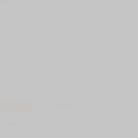
限)
-11取貨60元
全家 取貨付款60元
入購物車
詢問商品
! 保障您每一筆付款 !