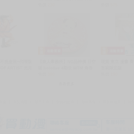
制級商品
18
漫畫 芝和銀 (限)
現貨 東立 輕小說 以反叛者之名
【琰琰東京代購
遭到王國處刑的隱伏最強騎士
SPOON 2Di VOL
(2) 復甦的真正強者在帝國路線
售價
230
在的是哪一個多聞
售價
575
成為英雄
聞くん今どっち
不挑盒況~代理版
【旅人事務所】NG品特價 日空
現貨 東立 漫畫 青
OF ARTIST 光月
版 hololive 4期生 WTM 角巻
首刷限定版