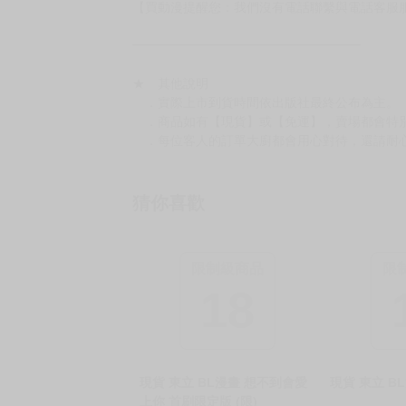
━━━━━━━━━━━━━━━━━━
★ 聯繫方式
如對賣場或商品有任何問題可：
（１）私訊留言
（２）於賣場商品頁留言
（３）訂單回覆留言
以上皆可唷～
【買動漫提醒您：我們沒有電話聯繫與電話客服
━━━━━━━━━━━━━━━━━━
★ 其他說明
．實際上市到貨時間依出版社最終公布為主。
．商品如有【現貨】或【免運】，賣場都會特
．每位客人的訂單大廚都會用心對待，還請耐
猜你喜歡