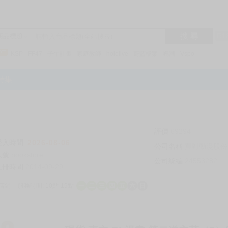
搜 尋
R1
商品標題
KSP
FF47
子午計畫
家庭教師
hololive
蔚藍檔案
鳴潮
Vspo
特集
評價
69294
登入時間
2026-08-06
公司名稱
買對動漫股份
帳號
bookstore
公司統編
24553282
註冊時間
2014-09-29
店鋪
服務時間: 10點-19點
一
二
三
四
五
六
日