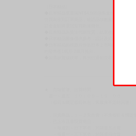
◆不同月份商品可一起結帳，等訂單內所有商品
◆預購商品皆無現貨，商品圖為示意圖，請以實
◆商品如有缺件、瑕疵，請務必取貨3日內留言
◆書籍拆封無法更換及退貨(內頁印刷瑕疵例外)
書籍有問題請不要拆封，請私訊大廚協助。
◆逾期未取且訂單取消後三個工作天內未有任何
◆書籍贈品&上市日、依出版社最終公布為主。
有時會上市前更改贈品內容或延後出版，還請注
◆網路購物取貨後開箱時建議全程錄影拍照存證
［日本精品］
◆日本精品單筆滿NT$4,000須先支付 10% 
待買家收到訂單商品，確認品項數量無誤，並確
訂金金額將退回至買動漫錢包。
◆日本精品為受注代購性質，結單後恕無法取消
◆日本精品圖像僅供參考，設計及式樣請以實際
◆日本精品的標題月份是日本上市時間，不等於
約發售後1個月-2個月抵台。
◆如遇缺貨或砍單，將另行通知並取消訂單，敬