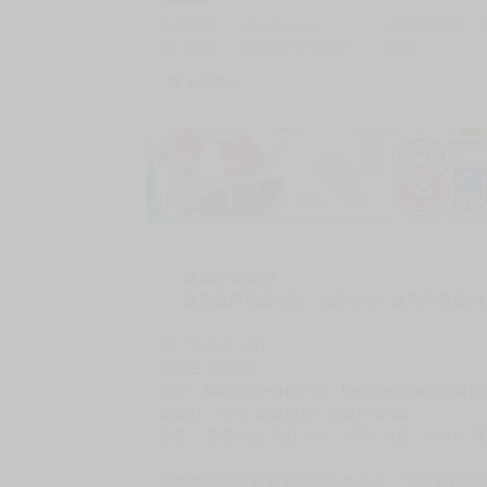
商品編號
G06968321
累積點閱數
自訂編號
9786260260323
收藏
0
收藏商品
加價購
( 共
1
件商品 )
(加購品) 買動漫★《$15元-
-
+