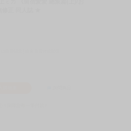
上ミカ 《留宿愛愛 總集篇(上)/お
無修正 同人誌 ★
-11取貨60元
全家 取貨付款60元
入購物車
詢問商品
! 保障您每一筆付款 !