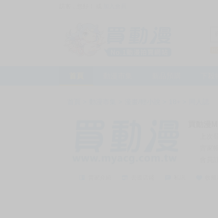
訪客，您好！
或
加入會員
首頁
動漫市集
新品預購
下殺
首頁
>
動漫市集
>
漫畫/輕小說
>
18+
>
同人誌
買動漫My
上次
賣家
會員
賣家介紹
去逛店鋪
私訊
收藏