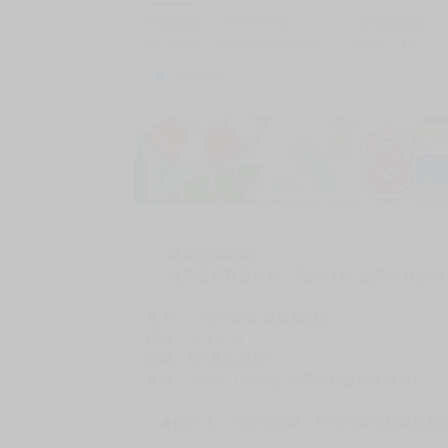
商品編號
G06969842
累積點閱數
自訂編號
9786264299831
收藏
13
收藏商品
購買評價限制
使用超商取貨付款：負評≦1分 超商未取貨≦1
書名：《留宿愛愛 總集篇(上)》
作者：三上ミカ
規格：B5 黑白112P
售價：350元（限制級 未滿十八歲禁止購買）
☆★由三上ミカ正式授權，在台灣推出無修正繁