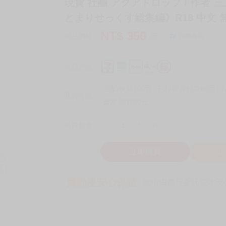
現貨 社團 アクアドロップ / 作者 三
とまりせっくす総集編》R18 中文 
NT$
350
商品價格
元
詢問商品
付款方式
宅配/快遞100元
7-11取貨付款60元
7
取貨方式
全家 取貨60元
-
+
購買數量
件
立即購買
加
買動漫安心保證
款項由銀行委託管才安心 