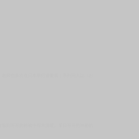
，老師也多次在日本舉行過畫展；系列同人誌《お
會躲到哥哥的棉被中尋求溫暖。某日哥哥把神祕的