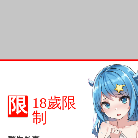
限
18歲限
制