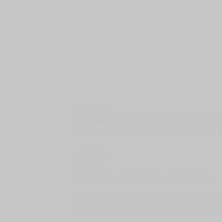
〈作者介紹〉
在成人漫畫界內佔有一席之地的三上ミカ老師，
やすみせっくす》的銷售更在日本突破30萬本，
〈內容簡介〉
本書收錄：
《慶祝愛愛》、《玩具愛愛》、《換裝愛愛》、
這是一個因為不想把可愛的唯交給任何人，某天
玩具交給天真無邪的唯，並告訴她怎麼使用這個