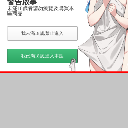
警告啟事
未滿18歲者請勿瀏覽及購買本
區商品
我未滿18歲,禁止進入
我已滿18歲,進入本區