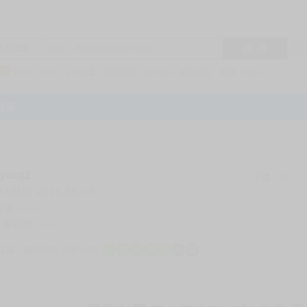
搜 尋
R1
商品標題
KSP
FF47
子午計畫
家庭教師
hololive
蔚藍檔案
鳴潮
Vspo
特集
acg2
評價
76171
登入時間
2026-08-08
帳號
myacg2
註冊時間
2014-12-10
店鋪
服務時間: 10點-19點
一
二
三
四
五
六
日