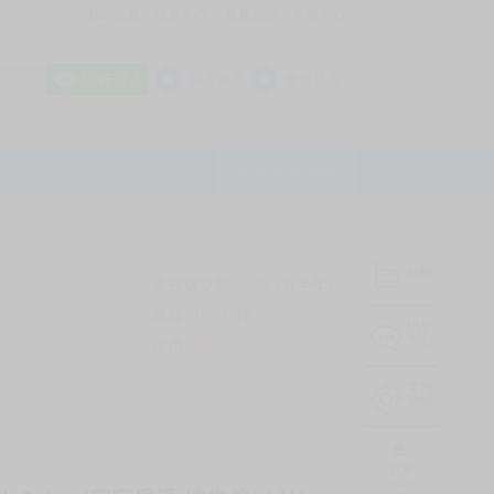
我的拍賣
訊息中心
最新公告
幫助中心
│
│
│
8 OFF
加入會員
會員登入
LINE登入
平台說明Q&A
結帳
未完成交易
0
次 (近半年)
商品
1023
件
❔
訊息
中心
信用
99
%
常用
功能
TOP