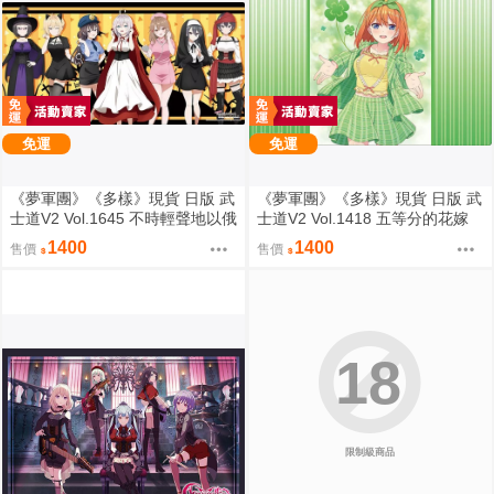
免運
免運
《夢軍團》《多樣》現貨 日版 武
《夢軍團》《多樣》現貨 日版 武
士道V2 Vol.1645 不時輕聲地以俄
士道V2 Vol.1418 五等分的花嫁
語遮羞的鄰座艾莉同學 動漫桌墊
動漫桌墊 卡墊 中野四葉
1400
1400
售價
售價
卡墊 全員
18
限制級商品