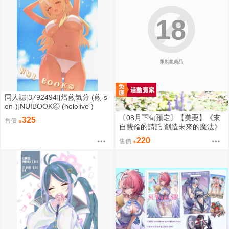
18
限制級商品
同人誌[3792494][焙煎気分 (煎‐s
en‐)]NUIBOOK④ (hololive )
〔08月下旬預定〕【美栗】《來
325
售價
自費倫的請託 創造未來的魔法》
B5/32P黑白內頁/繁體中文/無修
220
售價
正⬢黑市兔－心動大鳥團 (parod
y: 葬送的芙莉蓮 葬送のフリーレ
ン Frieren) FF47