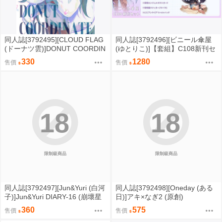
同人誌[3792495][CLOUD FLAG
同人誌[3792496][ビニール傘屋
(ドーナツ雲)]DONUT COORDIN
(ゆとりこ)]【套組】C108新刊セ
ATE (蔚藍檔案)
ット (絕區零)
330
1280
售價
售價
18
18
限制級商品
限制級商品
同人誌[3792497][Jun&Yuri (白河
同人誌[3792498][Oneday (ある
子)]Jun&Yuri DIARY-16 (崩壞星
日)]アキ×なぎ2 (原創)
穹鐵道 )
360
575
售價
售價