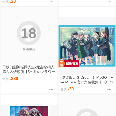
30
售價
18
限制級商品
日版刀劍神域同人誌-尤吉歐桐人/
第六区焙煎所【5の月のフラワー
ムーン】
(現貨)BanG Dream！ MyGO × A
330
售價
ve Mujica 官方角色收集卡《CRY
CHIC》（單售）
30
售價