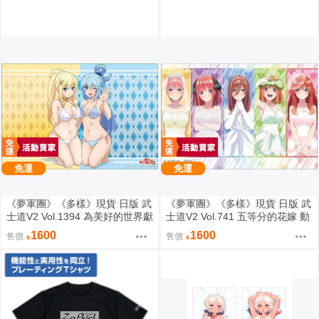
免運
免運
《夢軍團》《多樣》現貨 日版 武
《夢軍團》《多樣》現貨 日版 武
士道V2 Vol.1394 為美好的世界獻
士道V2 Vol.741 五等分的花嫁 動
上祝福！ 動漫桌墊 卡墊 達克妮
漫桌墊 卡墊 全員婚紗ver.
1600
1600
售價
售價
絲&阿克婭