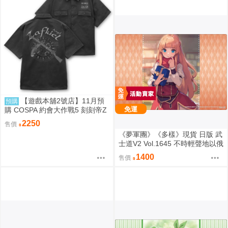
【遊戲本舖2號店】11月預
預購
免運
購 COSPA 約會大作戰5 刻刻帝Z
aphkiel 工作襯衫 0822
2250
售價
《夢軍團》《多樣》現貨 日版 武
士道V2 Vol.1645 不時輕聲地以俄
語遮羞的鄰座艾莉同學 動漫桌墊
1400
售價
卡墊 全員