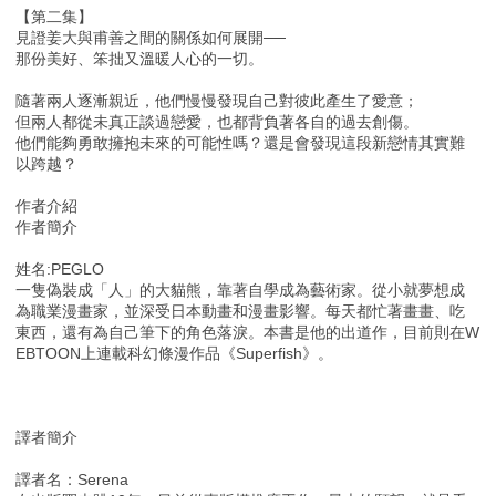
【第二集】
見證姜大與甫善之間的關係如何展開──
那份美好、笨拙又溫暖人心的一切。
隨著兩人逐漸親近，他們慢慢發現自己對彼此產生了愛意；
但兩人都從未真正談過戀愛，也都背負著各自的過去創傷。
他們能夠勇敢擁抱未來的可能性嗎？還是會發現這段新戀情其實難
以跨越？
作者介紹
作者簡介
姓名:PEGLO
一隻偽裝成「人」的大貓熊，靠著自學成為藝術家。從小就夢想成
為職業漫畫家，並深受日本動畫和漫畫影響。每天都忙著畫畫、吃
東西，還有為自己筆下的角色落淚。本書是他的出道作，目前則在W
EBTOON上連載科幻條漫作品《Superfish》。
譯者簡介
譯者名：Serena