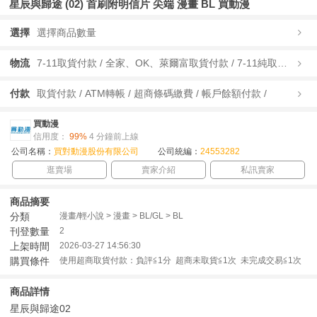
星辰與歸途 (02) 首刷附明信片 尖端 漫畫 BL 買動漫
選擇
選擇商品數量
物流
7-11取貨付款 / 全家、OK、萊爾富取貨付款 / 7-11純取貨 / 全家、OK、萊爾富純取貨 / 宅配/快遞 /
付款
取貨付款 / ATM轉帳 / 超商條碼繳費 / 帳戶餘額付款 /
買動漫
信用度：
99%
4 分鐘前上線
公司名稱：
買對動漫股份有限公司
公司統編：
24553282
逛賣場
賣家介紹
私訊賣家
商品摘要
分類
漫畫/輕小說 > 漫畫 > BL/GL > BL
刊登數量
2
上架時間
2026-03-27 14:56:30
購買條件
使用超商取貨付款：負評≦1分 超商未取貨≦1次 未完成交易≦1次
商品詳情
星辰與歸途02