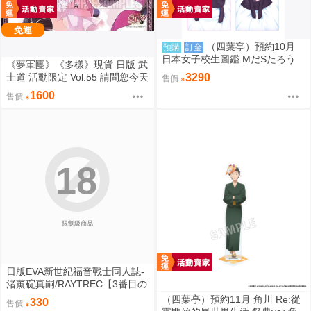
免運
（四葉亭）預約10月
預購
訂金
日本女子校生圖鑑 MだSたろう
《夢軍團》《多樣》現貨 日版 武
原畫 江波リカ 抱枕套 0826
士道 活動限定 Vol.55 請問您今天
3290
售價
要來點兔子嗎？ 動漫桌墊 卡墊
1600
售價
桐間紗路
18
限制級商品
日版EVA新世紀福音戰士同人誌-
渚薰碇真嗣/RAYTREC【3番目の
呪い2】
（四葉亭）預約11月 角川 Re:從
330
售價