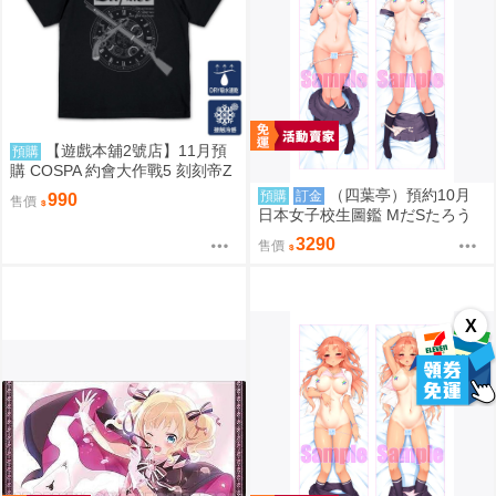
【遊戲本舖2號店】11月預
預購
購 COSPA 約會大作戰5 刻刻帝Z
aphkiel 雙面編織涼感速乾T恤 08
（四葉亭）預約10月
預購
訂金
990
售價
22
日本女子校生圖鑑 MだSたろう
原畫 速水陽菜 抱枕套 0826
3290
售價
X