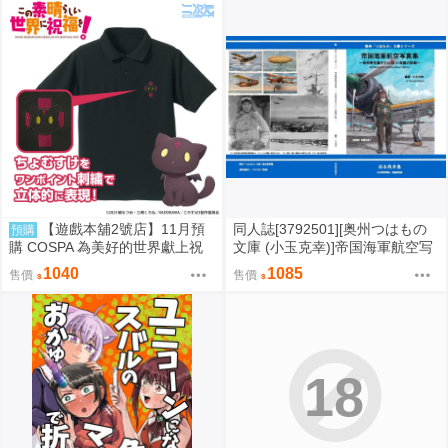
【遊戲本舖2號店】11月預
同人誌[3792501][奥州つはもの
預購
購 COSPA 為美好的世界獻上祝
文庫 (小玉克幸)]帝国海軍航空写
福！ 點仔 刺繡Polo衫 0822
真集 (ミリタリー)
1040
1085
售價
售價
18