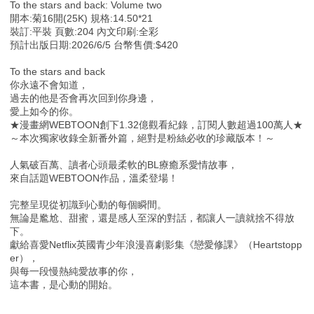
To the stars and back: Volume two
開本:菊16開(25K) 規格:14.50*21
裝訂:平裝 頁數:204 內文印刷:全彩
預計出版日期:2026/6/5 台幣售價:$420
To the stars and back
你永遠不會知道，
過去的他是否會再次回到你身邊，
愛上如今的你。
★漫畫網WEBTOON創下1.32億觀看紀錄，訂閱人數超過100萬人★
～本次獨家收錄全新番外篇，絕對是粉絲必收的珍藏版本！～
人氣破百萬、讀者心頭最柔軟的BL療癒系愛情故事，
來自話題WEBTOON作品，溫柔登場！
完整呈現從初識到心動的每個瞬間。
無論是尷尬、甜蜜，還是感人至深的對話，都讓人一讀就捨不得放
下。
獻給喜愛Netflix英國青少年浪漫喜劇影集《戀愛修課》（Heartstopp
er），
與每一段慢熱純愛故事的你，
這本書，是心動的開始。