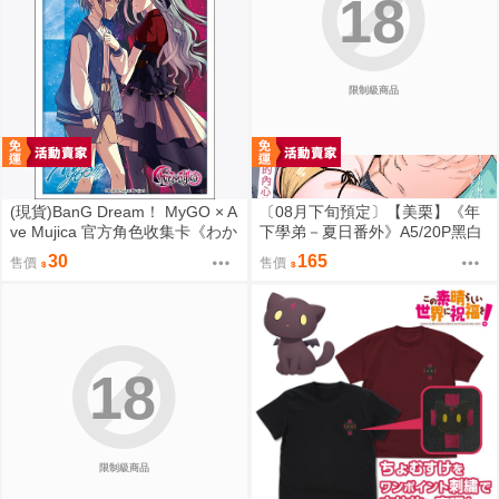
18
限制級商品
(現貨)BanG Dream！ MyGO × A
〔08月下旬預定〕【美栗】《年
ve Mujica 官方角色收集卡《わか
下學弟－夏日番外》A5/20P黑白
れ道の、その先へ》（單售）
內頁/繁體中文/無修正⬢黑市兔－
30
165
售價
售價
心動大鳥團 FF47
18
限制級商品