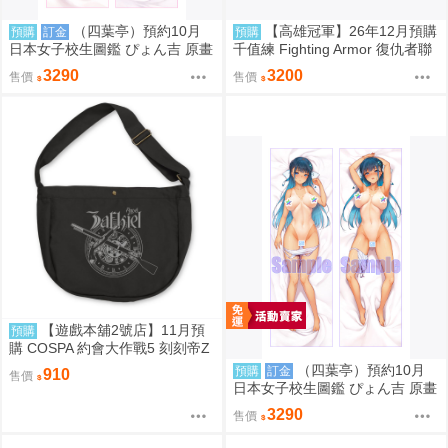
（四葉亭）預約10月
【高雄冠軍】26年12月預購
預購
訂金
預購
日本女子校生圖鑑 ぴょん吉 原畫
千值練 Fighting Armor 復仇者聯
国分寺美紗 日曬ver 抱枕套 0826
盟終局之戰 鋼鐵人 驚奇隊長 免
3290
3200
售價
售價
訂金0910
【遊戲本舖2號店】11月預
預購
購 COSPA 約會大作戰5 刻刻帝Z
aphkiel 報童包 0822
（四葉亭）預約10月
預購
訂金
910
售價
日本女子校生圖鑑 ぴょん吉 原畫
如月咲友里 日曬ver 抱枕套 0826
3290
售價