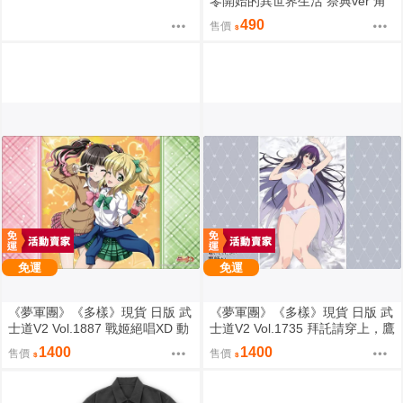
零開始的異世界生活 祭典ver 角
色壓克力架 0819
490
售價
免運
免運
《夢軍團》《多樣》現貨 日版 武
《夢軍團》《多樣》現貨 日版 武
士道V2 Vol.1887 戰姬絕唱XD 動
士道V2 Vol.1735 拜託請穿上，鷹
漫桌墊 卡墊 調&切歌
峰同學 動漫桌墊 卡墊 鷹峰高嶺
1400
1400
售價
售價