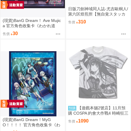
日版刀劍神域同人誌-尤吉歐桐人/
第六区焙煎所【無自覚スタッカ
ート】
(現貨)BanG Dream！ Ave Mujic
310
售價
a 官方角色收集卡《わかれ道
の、その先へ》（單售）
30
售價
【遊戲本舖2號店】11月預
預購
購 COSPA 約會大作戰4 時崎狂三
滿版印刷 T恤 0822
(現貨)BanG Dream！MyG
1090
售價
O！！！！ 官方角色收集卡《わ
かれ道の、その先へ》（單售）