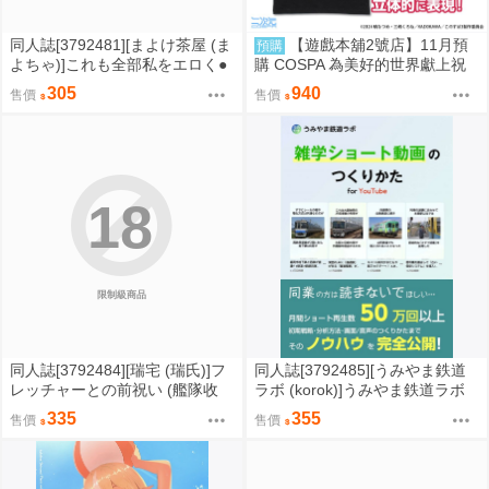
同人誌[3792481][まよけ茶屋 (ま
【遊戲本舖2號店】11月預
預購
よちゃ)]これも全部私をエロく●
購 COSPA 為美好的世界獻上祝
●したかほちゃんが悪いんだから
福！ 點仔 刺繡T恤 黑/紅 2款分售
305
940
售價
售價
ね (其他)
0822
18
限制級商品
同人誌[3792484][瑞宅 (瑞氏)]フ
同人誌[3792485][うみやま鉄道
レッチャーとの前祝い (艦隊收
ラボ (korok)]うみやま鉄道ラボ
藏)
雑学ショート動画のつくりかた
335
355
售價
售價
(鐵道)