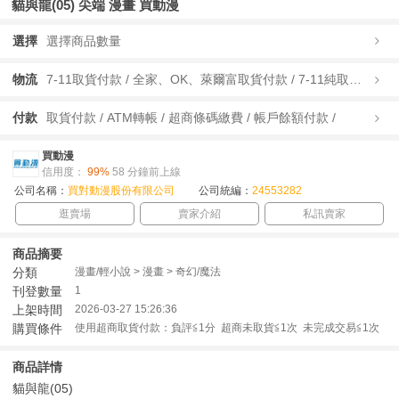
貓與龍(05) 尖端 漫畫 買動漫
選擇
選擇商品數量
物流
7-11取貨付款 / 全家、OK、萊爾富取貨付款 / 7-11純取貨 / 全家、OK、萊爾富純取貨 / 宅配/快遞 /
付款
取貨付款 / ATM轉帳 / 超商條碼繳費 / 帳戶餘額付款 /
買動漫
信用度：
99%
58 分鐘前上線
公司名稱：
買對動漫股份有限公司
公司統編：
24553282
逛賣場
賣家介紹
私訊賣家
商品摘要
分類
漫畫/輕小說 > 漫畫 > 奇幻/魔法
刊登數量
1
上架時間
2026-03-27 15:26:36
購買條件
使用超商取貨付款：負評≦1分 超商未取貨≦1次 未完成交易≦1次
商品詳情
貓與龍(05)