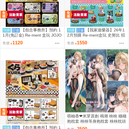
【怨念事務所】預約 1
【我家遊樂器】26年1
預購
訂金
預購
訂金
1月(免訂金) Re-ment 盒玩 JOJO
2月預購 Re-ment盒玩 史努比 招
的奇妙冒險 服裝精品店 黃金之風
牌景觀
1120
1550
售價
售價
中盒6入 0823
萌柚香❤米芽原創 鳴潮 秧秧 穗穗
抱枕套 秧秧等身抱枕套 秧秧枕頭
套 穗穗枕套 動漫等身抱枕套
【怨念事務所】預約 1
預購
訂金
2500