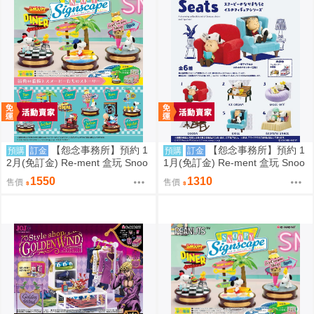
【怨念事務所】預約 1
【怨念事務所】預約 1
預購
訂金
預購
訂金
2月(免訂金) Re-ment 盒玩 Snoo
1月(免訂金) Re-ment 盒玩 Snoo
py 史努比 街角招牌場景 中盒6入
py 史努比 悠閒座椅場景 中盒6入
1550
1310
售價
售價
0823
0823