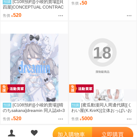
a〉-〈湊友希那/冰川紗夜/今井麗
[C108預約][小竣的賣場][貝
預購
50
售價
莎/宇田川亞子/白金燐子〉
四屋]CONCEPTUAL CONTRAC
T 明日方舟：終末地 同人誌id=37
520
售價
87389
18
限制級商品
[C108預約][小竣的賣場][晴
[蜜瓜動漫同人周邊代購][く
預購
預購
のちsakana]dreamin 同人誌id=3
わい屋(K.KrirK)]立体おっぱいお
787402
尻 ときこさん (K.KrirK)抱き
520
5000
售價
售價
枕カバー(FGO)(抱枕套)(同人周
邊)
';
加入購物車
立即購買