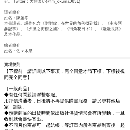
分。 Twitter：大熊まい(@m_okuma0831)
譯者簡介
姓名：陳盈岑
本書譯者。譯作包含《謝謝你，在世界的角落找到我》、《主夫阿
參記事》、《夕凪之街櫻之國》、《街角花日 和》、《漫漫長路》
及本作品。
繪者簡介
姓名：佐々木泉
賣場規則