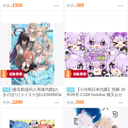
董立體場景2
mer 繪師:李神の落書き場
1550
360
售價
售價
[蜜瓜動漫同人周邊代購][た
【小河馬日本代購】預購 26
預購
預購
きのぼり(コイスケ)]CLEANING&
年09月 C108 Hololive 猫又おか
COLOURING with Seminar メ
ゆのMOGUMOGUマジ神本 繪
3290
500
售價
售價
ロンブックス新刊セット【メロ
師:むーらん 神岡ちろる
ン限定特典付】【B2Wスエード
タペストリー】(蔚藍檔案)(B2掛
軸特典版)(同人誌)