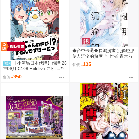
◆台中卡通◆長鴻漫畫 別觸碰那
使人沉淪的熱度 全 作者 青木ら
き 送尼采書套
【小河馬日本代購】預購 26
預購
135
售價
年09月 C108 Hololive アヒルの
ぬいからスバちゃんの声がする
350
售價
んですけーどっ 繪師:MALINO