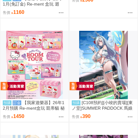
售價
1月(免訂金) Re-ment 盒玩 迴
轉、幸福的一盤 藏壽司 中盒6入
1160
售價
0823
【我家遊樂器】26年1
[C108預約][小竣的賣場][東
預購
訂金
預購
2月預購 Re-ment盒玩 凱蒂貓 秘
ノ堂]SUMMER PADDOCK 馬娘
密房間之旅
同人誌id=3787232
1450
390
售價
售價