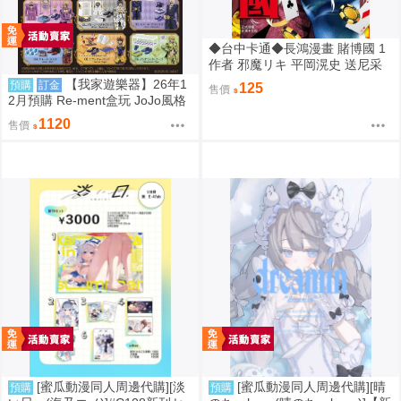
◆台中卡通◆長鴻漫畫 賭博國 1
作者 邪魔リキ 平岡滉史 送尼采
書套
【我家遊樂器】26年1
預購
訂金
125
售價
2月預購 Re-ment盒玩 JoJo風格
館 黃金之風
1120
售價
[蜜瓜動漫同人周邊代購][淡
[蜜瓜動漫同人周邊代購][晴
預購
預購