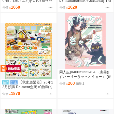
い日。(海乃エメ)]#C108新刊セ
のちsakana(晴のちsakana)]【新
ット(Hololive)(同人誌)
刊セット】dreamin(同人誌)
1060
1020
售價
售價
同人誌[040031332454][ (由霧)]
すたーりーきゃっとうぉーく (崩
壞星穹鐵道)刃 景元
【我家遊樂器】26年1
預購
訂金
260
售價
銷量:1
2月預購 Re-ment盒玩 帕恰狗的
鬆軟食譜
1870
售價