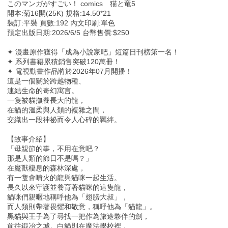
このマンガがすごい！ comics 猫と竜5
開本:菊16開(25K) 規格:14.50*21
裝訂:平裝 頁數:192 內文印刷:單色
預定出版日期:2026/6/5 台幣售價:$250
✦ 漫畫原作獲得「成為小說家吧」短篇日刊榜第一名！
✦ 系列書籍累積銷售突破120萬冊！
✦ 電視動畫作品將於2026年07月開播！
這是一個關於跨越物種、
連結生命的奇幻寓言。
一隻被貓撫養長大的龍，
在貓的溫柔與人類的複雜之間，
交織出一段神祕而令人心碎的羈絆。
【故事介紹】
「母親節的事，不用在意吧？
那是人類的節日不是嗎？」
在魔獸棲息的森林深處，
有一隻會噴火的龍與貓咪一起生活。
長久以來守護並養育著貓咪的這隻龍，
貓咪們親暱地稱呼他為「翅膀大叔」，
而人類則帶著畏懼和敬意，稱呼他為「貓龍」。
黑貓與王子為了尋找一把作為旅途夥伴的劍，
前往鍛冶之城。白貓則在魔法學校裡，