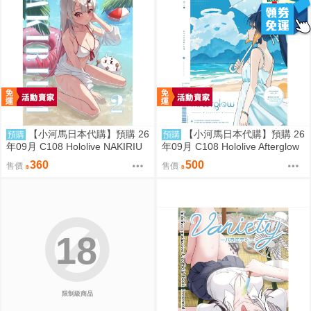
【小河馬日本代購】預購 26
【小河馬日本代購】預購 26
預購
預購
年09月 C108 Hololive NAKIRIU
年09月 C108 Hololive Afterglow
M2 繪師:李神の落書き場
繪師:カノチ
360
500
售價
售價
18
限制級商品