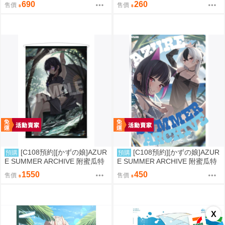
誌id=3787280
8
690
260
售價
售價
[C108預約][かずの娘]AZUR
[C108預約][かずの娘]AZUR
預購
預購
E SUMMER ARCHIVE 附蜜瓜特
E SUMMER ARCHIVE 附蜜瓜特
典小卡+B2掛軸 蔚藍檔案 同人誌i
典小卡 蔚藍檔案 同人誌id=3786
1550
450
售價
售價
d=3726220
337
X