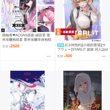
萌柚香❤ACGNS原創 絕區零 蕾
米埃爾抱枕套 蕾米埃爾等身抱枕
套 蕾米埃爾枕頭套 蕾米埃爾枕套
[C108預約][小竣的賣場][サ
預購
2500
售價
動漫等身抱枕套
ブウェー]STARLIT 妮姬 同人誌id
=3785606
500
售價