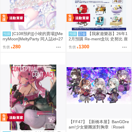
[C108預約][小竣的賣場][Me
【我家遊樂器】26年1
預購
預購
訂金
rryMoon]MeltyParty 同人誌id=27
2月預購 Re-ment盒玩 史努比 座
33703
椅
280
1300
售價
售價
【FF47】【新橋本屋】BanGDre
am!少女樂團派對胸章〈Roseli