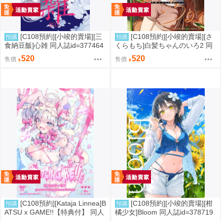
[C108預約][小竣的賣場][三
[C108預約][小竣的賣場][さ
預購
預購
食納豆飯]心雑 同人誌id=377464
くらもち]白髪ちゃんのいろ2 同
3
人誌id=3784093
520
520
售價
售價
[C108預約][Kataja Linnea]B
[C108預約][小竣的賣場][柑
預購
預購
ATSU x GAME!!【特典付】 同人
橘少女]Bloom 同人誌id=378719