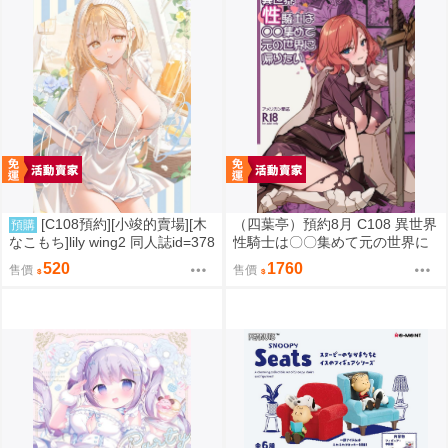
[C108預約][小竣的賣場][木
（四葉亭）預約8月 C108 異世界
預購
なこもち]lily wing2 同人誌id=378
性騎士は〇〇集めて元の世界に
8660
帰りたい 特典：B2掛軸 菊池政
520
1760
售價
售價
治