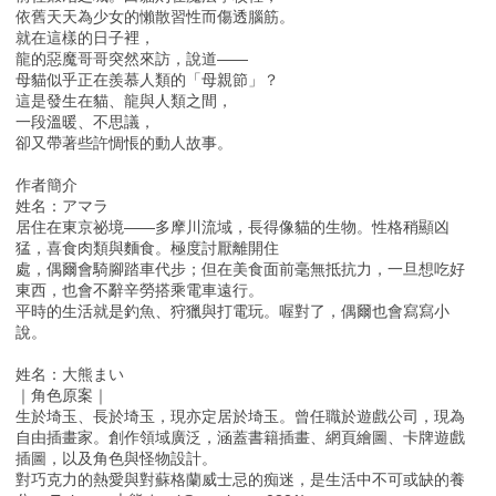
依舊天天為少女的懶散習性而傷透腦筋。
就在這樣的日子裡，
龍的惡魔哥哥突然來訪，說道——
母貓似乎正在羨慕人類的「母親節」？
這是發生在貓、龍與人類之間，
一段溫暖、不思議，
卻又帶著些許惆悵的動人故事。
作者簡介
姓名：アマラ
居住在東京祕境——多摩川流域，長得像貓的生物。性格稍顯凶
猛，喜食肉類與麵食。極度討厭離開住
處，偶爾會騎腳踏車代步；但在美食面前毫無抵抗力，一旦想吃好
東西，也會不辭辛勞搭乘電車遠行。
平時的生活就是釣魚、狩獵與打電玩。喔對了，偶爾也會寫寫小
說。
姓名：大熊まい
｜角色原案｜
生於埼玉、長於埼玉，現亦定居於埼玉。曾任職於遊戲公司，現為
自由插畫家。創作領域廣泛，涵蓋書籍插畫、網頁繪圖、卡牌遊戲
插圖，以及角色與怪物設計。
對巧克力的熱愛與對蘇格蘭威士忌的痴迷，是生活中不可或缺的養