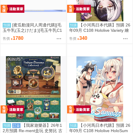
[蜜瓜動漫同人周邊代購][毛
【小河馬日本代購】預購 26
預購
預購
玉牛乳(玉之けだま)]毛玉牛乳C1
年09月 C108 Hololive Variety 繪
08新刊セット(同人誌)
師:Syun
1780
340
售價
售價
【我家遊樂器】26年1
【小河馬日本代購】預購 26
預購
訂金
預購
2月預購 Re-ment盒玩 史努比 古
年09月 C108 Hololive HoloSum