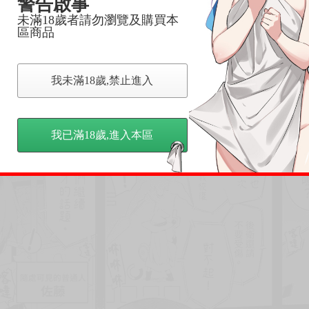
警告啟事
未滿18歲者請勿瀏覽及購買本
區商品
我未滿18歲,禁止進入
我已滿18歲,進入本區