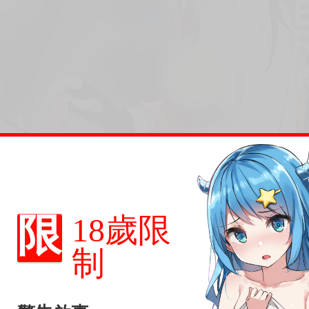
限
18歲限
制