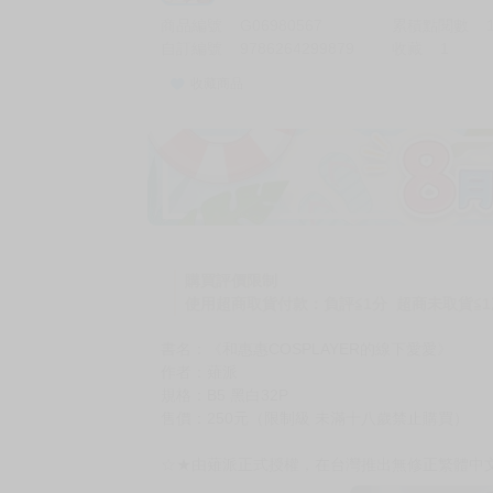
商品編號
G06980567
累積點閱數
自訂編號
9786264299879
收藏
1
收藏商品
加價購
( 共
1
件商品 )
(加購品) 買動漫★《$15元-
-
+