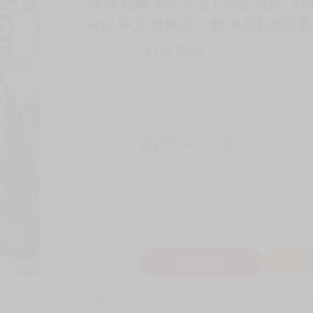
現貨 社團 あるたな / 作者 薙派 《
R18 中文 無修正 二創 為美好的
NT$
250
商品價格
元
詢問商品
刊登數量
4
銷售總數
6
付款方式
宅配/快遞100元
7-11取貨付款60元
7
取貨方式
全家 取貨60元
-
+
購買數量
件
立即購買
加
買動漫安心保證
款項由銀行委託管才安心 