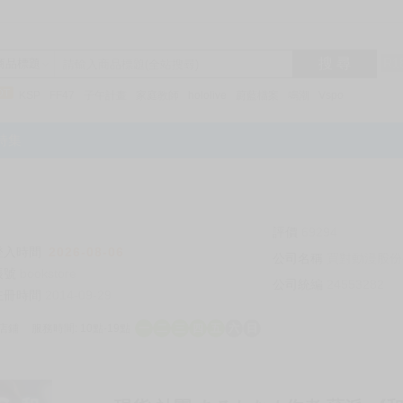
搜 尋
R1
商品標題
KSP
FF47
子午計畫
家庭教師
hololive
蔚藍檔案
鳴潮
Vspo
特集
評價
69294
登入時間
2026-08-06
公司名稱
買對動漫股份
帳號
bookstore
公司統編
24553282
註冊時間
2014-09-29
店鋪
服務時間: 10點-19點
一
二
三
四
五
六
日