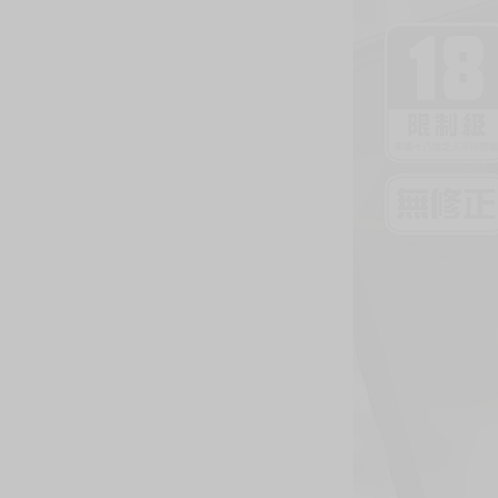
購買評價限制
使用超商取貨付款：負評≦1分 超商未取貨≦1
書名：《和惠惠COSPLAYER的線下愛愛》
作者：薙派
規格：B5 黑白32P
售價：250元（限制級 未滿十八歲禁止購買）
☆★由薙派正式授權，在台灣推出無修正繁體中