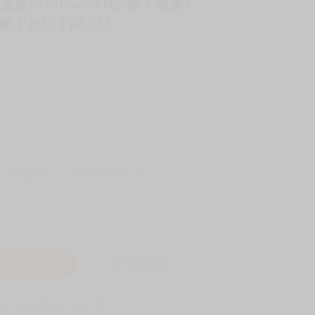
和惠惠COSPLAYER的線下愛愛》
世界獻上祝福！同人誌
-11取貨60元
全家 取貨付款60元
入購物車
詢問商品
! 保障您每一筆付款 !