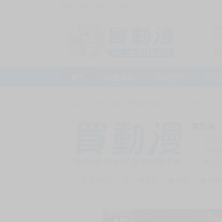
訪客，您好！
或
加入會員
首頁
動漫市集
新品預購
下殺
首頁
>
動漫市集
>
漫畫/輕小說
>
18+
>
同人誌
買動漫
上次
賣家
會員
賣家介紹
去逛店鋪
私訊
收藏