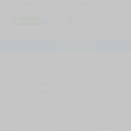
我的拍賣
訊息中心
最新公告
幫助中心
│
│
│
8 OFF
加入會員
會員登入
LINE登入
平台說明Q&A
結帳
未完成交易
0
次 (近半年)
商品
7107
件
有限公司
❔
訊息
中心
信用
99
%
常用
功能
TOP