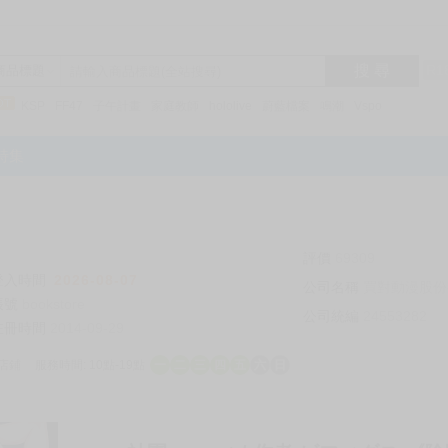
搜 尋
R1
商品標題
KSP
FF47
子午計畫
家庭教師
hololive
蔚藍檔案
鳴潮
Vspo
特集
評價
69309
登入時間
2026-08-07
公司名稱
買對動漫股份
帳號
bookstore
公司統編
24553282
註冊時間
2014-09-29
店鋪
服務時間: 10點-19點
一
二
三
四
五
六
日