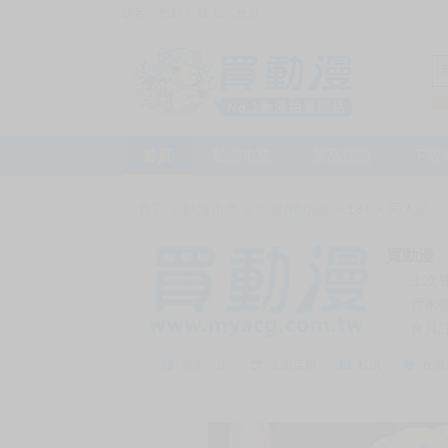
訪客，您好！
或
加入會員
首頁
動漫市集
新品預購
下殺
首頁
>
動漫市集
>
漫畫/輕小說
>
18+
>
同人誌
買動漫
上次
賣家
會員
賣家介紹
去逛店鋪
私訊
收藏