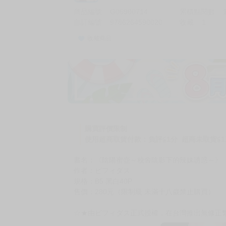
商品編號
G06980714
累積點閱數
自訂編號
9786264590020
收藏
1
收藏商品
加價購
( 共
1
件商品 )
(加購品) 買動漫★《$15元-
-
+