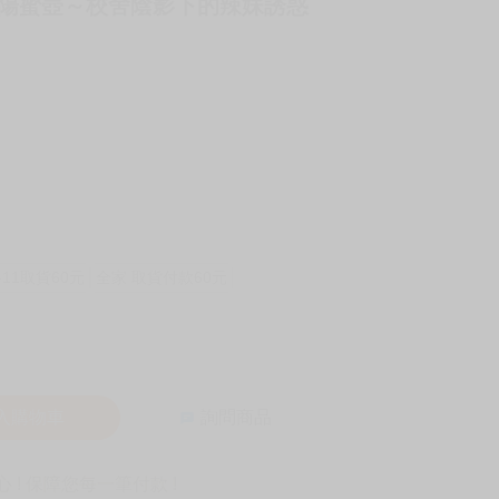
ス 《陰陽蜜壺～校舍陰影下的辣妹誘惑
-11取貨60元
全家 取貨付款60元
入購物車
詢問商品
! 保障您每一筆付款 !