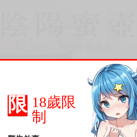
限
18歲限
制