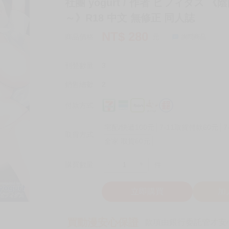
社團 yogurt / 作者 ビフィダ
～》R18 中文 無修正 同人誌
NT$
280
商品價格
元
詢問商品
刊登數量
3
銷售總數
2
付款方式
宅配/快遞100元
7-11取貨付款60元
7
取貨方式
全家 取貨60元
-
+
購買數量
件
立即購買
加
買動漫安心保證
款項由銀行委託管才安心 