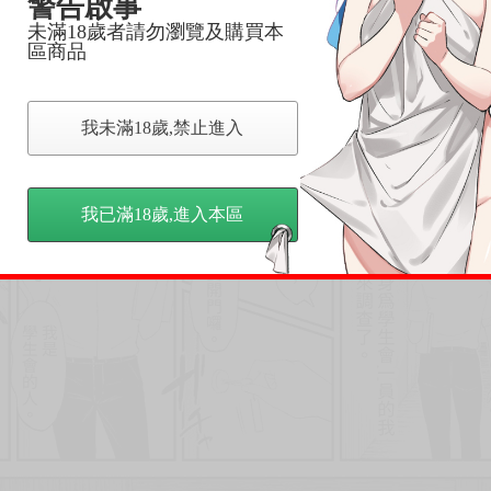
警告啟事
未滿18歲者請勿瀏覽及購買本
區商品
我未滿18歲,禁止進入
我已滿18歲,進入本區