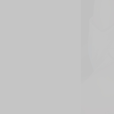
購買評價限制
使用超商取貨付款：負評≦1分 超商未取貨≦1
書名：《陰陽蜜壺～校舍陰影下的辣妹誘惑～》
作者：ビフィダス
規格：B5 黑白40P
售價：280元（限制級 未滿十八歲禁止購買）
☆★由ビフィダス正式授權，在台灣推出無修正