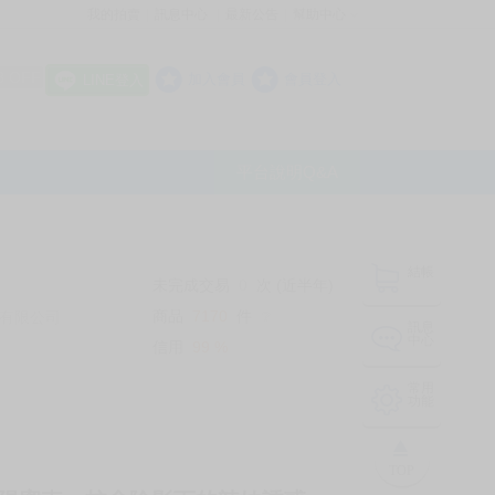
我的拍賣
訊息中心
最新公告
幫助中心
│
│
│
8 OFF
加入會員
會員登入
LINE登入
平台說明Q&A
結帳
未完成交易
0
次 (近半年)
商品
7170
件
有限公司
❔
訊息
中心
信用
99
%
常用
功能
TOP