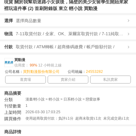
現貨 關於我幫助迷路小女孩後，隔壁的美少女留學生開始來家
裡玩這件事 (2) 首刷附錄版 東立 輕小說 買動漫
選擇
選擇商品數量
物流
7-11取貨付款 / 全家、OK、萊爾富取貨付款 / 7-11純取貨 / 全家、OK、萊爾富純取貨 / 宅配/快遞 /
付款
取貨付款 / ATM轉帳 / 超商條碼繳費 / 帳戶餘額付款 /
買動漫
信用度：
99%
12 小時前上線
公司名稱：
買對動漫股份有限公司
公司統編：
24553282
逛賣場
賣家介紹
私訊賣家
商品摘要
分類
漫畫/輕小說 > 輕小說 > 日系輕小說 > 戀愛故事
刊登數量
1
上架時間
2026-03-30 17:03:25
購買條件
使用超商取貨付款：負評≦1分 超商未取貨≦1次 未完成交易≦1次
商品詳情