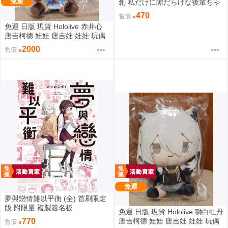
免運
創 私だけに隙だらけな後輩ちゃ
ん 社團名:saeu 繪師:saeu
470
售價
免運 日版 現貨 Hololive 赤井心
唐吉柯德 娃娃 唐吉娃 娃娃 玩偶
ドン・キホーテ もちどる 赤井は
2000
售價
あと
免運
夢與戀情難以平衡 (全) 首刷限定
版 附限量 複製簽名板
免運 日版 現貨 Hololive 獅白牡丹
唐吉柯德 娃娃 唐吉娃 娃娃 玩偶
770
售價