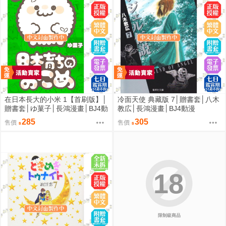
在日本長大的小米 1【首刷版】│
冷面天使 典藏版 7│贈書套│八木
贈書套│ゆ菓子│長鴻漫畫│BJ4動
教広│長鴻漫畫│BJ4動漫
漫
285
305
售價
售價
18
限制級商品