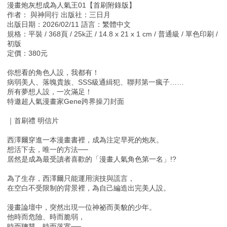
漫畫炮灰想成為人氣王01【首刷附錄版】
作者： 與神同行 出版社：三日月
出版日期：2026/02/11 語言：繁體中文
規格：平裝 / 368頁 / 25k正 / 14.8 x 21 x 1 cm / 普通級 / 單色印刷 /
初版
定價：380元
你想看的角色人設，我都有！
病弱美人、落魄貴族、SSS級通緝犯、聯邦第一瘋子……
所有夢想人設，一次滿足！
特邀超人氣漫畫家Gene跨界操刀封面
｜首刷禮 明信片
西澤爾穿進一本漫畫書裡，成為注定早死的炮灰。
想活下去，唯一的方法──
居然是成為最受讀者喜歡的「漫畫人氣角色第一名」!?
為了生存，西澤爾只能運用演技與謊言，
在空白不受限制的背景裡，為自己編造出完美人設。
漫畫論壇中，突然出現一位神祕而美貌的少年。
他時而危險、時而脆弱，
時而聰慧、時而落寞──