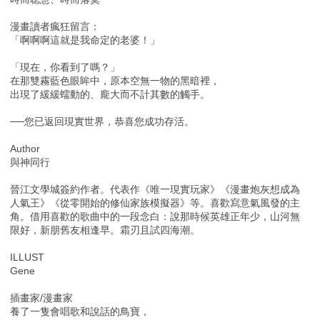
漫畫讀者瘋狂留言：
「啊啊啊這就是我命定的老婆！」
「現在，你看到了嗎？」
在那雙霧藍色眼眸中，原本空無一物的黑暗裡，
出現了緩緩蠕動的、龐大而不計其數的觸手。
──您已返回現實世界，恭喜您成功存活。
Author
與神同行
晉江文學城簽約作者。代表作《唯一現實玩家》《漫畫炮灰想成為
人氣王》《從零開始的修仙家族模擬器》等。喜歡寫意氣風發的主
角。借用喜歡的歌曲中的一段念白：說那時候英雄正年少，山河無
限好，新朋舊友相逢早。霜刃且試四海潮。
ILLUST
Gene
插畫家/漫畫家
養了一隻會唱歌和說話的鳥寶，