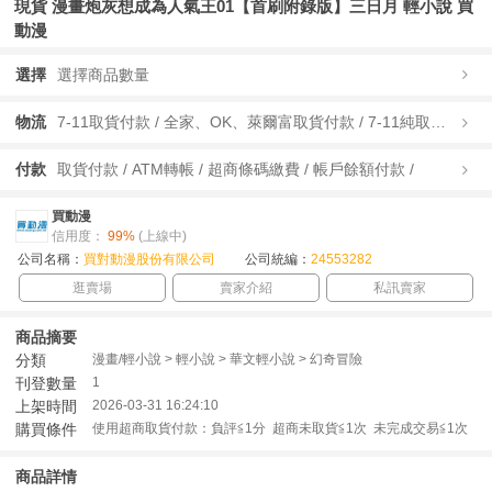
現貨 漫畫炮灰想成為人氣王01【首刷附錄版】三日月 輕小說 買
動漫
選擇
選擇商品數量
物流
7-11取貨付款 / 全家、OK、萊爾富取貨付款 / 7-11純取貨 / 全家、OK、萊爾富純取貨 / 宅配/快遞 /
付款
取貨付款 / ATM轉帳 / 超商條碼繳費 / 帳戶餘額付款 /
買動漫
信用度：
99%
(上線中)
公司名稱：
買對動漫股份有限公司
公司統編：
24553282
逛賣場
賣家介紹
私訊賣家
商品摘要
分類
漫畫/輕小說 > 輕小說 > 華文輕小說 > 幻奇冒險
刊登數量
1
上架時間
2026-03-31 16:24:10
購買條件
使用超商取貨付款：負評≦1分 超商未取貨≦1次 未完成交易≦1次
商品詳情