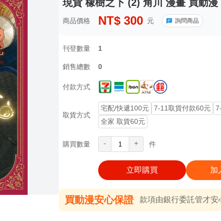
現貨 橡樹之下 (2) 角川 漫畫 買動漫
NT$
300
商品價格
元
詢問商品
刊登數量
1
銷售總數
0
付款方式
宅配/快遞100元
7-11取貨付款60元
7
取貨方式
全家 取貨60元
-
+
購買數量
件
立即購買
加
買動漫安心保證
款項由銀行委託管才安心 