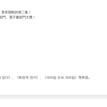
心底，
境的「渴望」。
，
眾所期盼的第二集！
部門、電子書部門大獎！