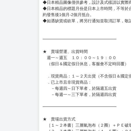
◆逾期未取且訂單取消後三個工作天內未有任何
◆書籍贈品&上市日、依出版社最終公布為主。
有時會上市前更改贈品內容或延後出版，還請注
◆網路購物取貨後開箱時建議全程錄影拍照存證
［日本精品］
◆日本精品單筆滿NT$4,000須先支付 10% 
待買家收到訂單商品，確認品項數量無誤，並確
訂金金額將退回至買動漫錢包。
◆日本精品為受注代購性質，結單後恕無法取消
◆日本精品圖像僅供參考，設計及式樣請以實際
◆日本精品的標題月份是日本上市時間，不等於
約發售後1個月-2個月抵台。
◆如遇缺貨或砍單，將另行通知並取消訂單，敬
━━━━━━━━━━━━━━━━━━
★ 賣場營運、出貨時間
週一～週五 １０：００～１９：００
（假日＆國定假日休息，客服會不定時回覆）