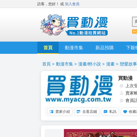
訪客，您好！
或
加入會員
首頁
動漫市集
新品預購
下殺
首頁
>
動漫市集
>
漫畫/輕小說
>
漫畫
>
戀愛故事
買動漫
上次
賣家
會員
賣家介紹
去逛店鋪
私訊
收藏