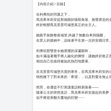
購買評價限制
使用超商取貨付款：負評≦1分 超商未取貨≦1
橡樹之下 (2)
상수리나무 아래 (2)
作者： P, Kim Suji, Seomal, namu 譯者： 多鳴
出版社：台灣角川 出版日期：2026/02/25
規格：平裝 / 14.7 x 21 x 1.5 cm / 普通級 / 單
語言：繁體中文 定價：380元
【內容介紹 / 目錄】
在利弗坦的羽翼之下，
馬克希米莉安從那個困於陰暗角落、無聲屏息的
終於蛻變爲克里普司城堡真正的女主人。
她親手裝飾整座城堡,跨越了無數自卑與隔閡，
在眾人的接納中，品味著平生第一次的安穩日常
利弗坦那雙曾令她畏懼的深邃眼眸，
如今滿溢著幾乎將人融化的憐惜，讓她終於敢正