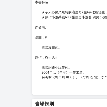
相信自己也值得被如此熱烈地愛著。
在克里普司城堡共度的寒冬，在馬克希米莉安的
悄然種下了對未來的「希望」，以及對愛永無止
然而，命運從不打算讓童話輕易落幕——
隨著公主的突然造訪，馬克希米莉安築起的美夢
似乎將迎來翻天覆地的巨變⋯⋯
本書特色
★令人心動又焦急的浪漫奇幻故事改編漫畫，
★原作小說榮獲RIDI羅曼史小說獎 網路小說
作者簡介
漫畫：P
韓國漫畫家。
原作：Kim Suji