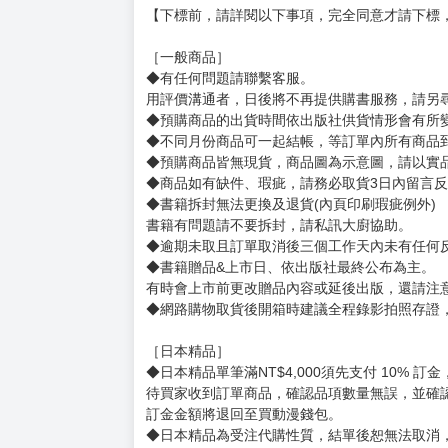
韓國網路小說作家。
2004年以《봉루》一作出道。
另著有《미온의 연인》、《우리 집에는 쥐가
賣場規則
【下標前，請詳閱以下事項，完全同意才請下標
［一般商品］
◆有任何問題請聯繫客服。
用評價溝通者，日後將不再提供購書服務，請另
◆預購商品的出貨時間依出版社供貨情形會有所
◆不同月份商品可一起結帳，等訂單內所有商品
◆預購商品皆無現貨，商品圖為示意圖，請以實
◆商品如有缺件、瑕疵，請務必取貨3日內留言
◆書籍拆封無法更換及退貨(內頁印刷瑕疵例外)
書籍有問題請不要拆封，請私訊大廚協助。