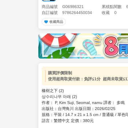
商品編號
G06986321
累積點閱數
自訂編號
9786264450034
收藏
0
收藏商品
加價購
( 共
1
件商品 )
(加購品) 買動漫★《$15元-
-
+