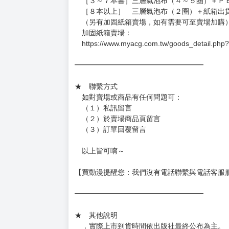
．現貨商品：１～２天出貨（不含假日＆國定
．已上市且非現貨商品：
－每週四～日下單者，於隔週五出貨
－每週一～三下單者，於隔週四出貨
━━━━━━━━━━━━━━━━━━
★ 賣場出貨方式
［１～２本書］三層氣泡布（２圈）＋ＰＥ破
［３～７本書］三層氣泡布（４～５圈）＋Ｐ
［８本以上］ 三層氣泡布（２圈）＋紙箱出
（另有加固紙箱賣場，如有需要可至賣場加購
加固紙箱賣場：
https://www.myacg.com.tw/goods_detail.php
━━━━━━━━━━━━━━━━━━
★ 聯繫方式
如對賣場或商品有任何問題可：
（１）私訊留言
（２）於賣場商品頁留言