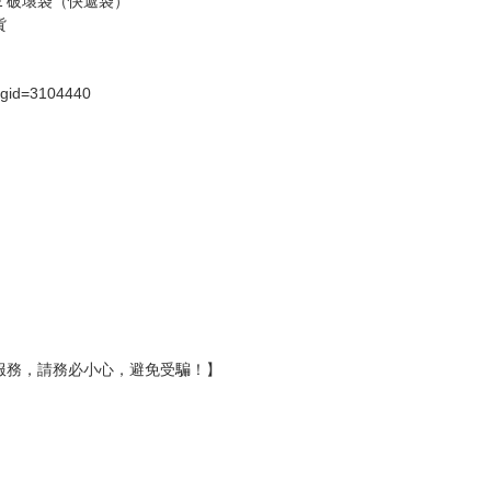
假日）
壞袋（快遞袋）
Ｅ破壞袋（快遞袋）
貨
）
?gid=3104440