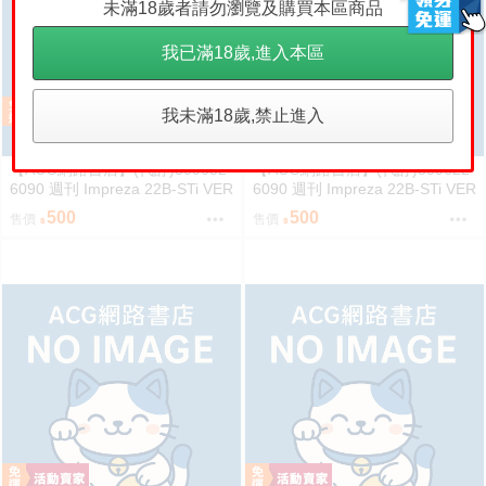
未滿18歲者請勿瀏覽及購買本區商品
我已滿18歲,進入本區
我未滿18歲,禁止進入
【ACG網路書店】(代訂)309632
【ACG網路書店】(代訂)309622
6090 週刊 Impreza 22B-STi VER
6090 週刊 Impreza 22B-STi VER
SION をつくる (5)
SION をつくる (4)
500
500
售價
售價