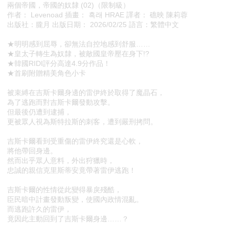
兩個帝國，帝國的奴隸 (02)（限制級）
作者： Levenoad 插畫： 흑래 HRAE 譯者： 礁映 陳莉蓉
出版社：朧月 出版日期： 2026/02/25 語言：繁體中文
★明明感到屈辱，卻無法自控地感到舒服……
★皇太子轉生為奴隸，被敵國皇帝壓在身下!?
★韓國RIDI評分高達4.9分作品！
★首刷附贈精美角色小卡
被束縛在吉斯卡爾身邊的雷伊終於取得了魔晶石，
為了逃跑而對吉斯卡爾發動攻擊。
但最後仍遭到逮捕，
更被眾人視為斯特拉斯的刺客，遭到嚴刑拷問。
吉斯卡爾看到受重傷的雷伊終究還是心軟，
將他帶回身邊。
然而出乎眾人意料，外出狩獵時，
忠誠的親信克里斯蒂安竟帶著雷伊逃跑！
吉斯卡爾的性情從此變得暴戾殘酷，
臣民暗中計畫發動叛變，使國內政情混亂。
而逃跑許久的雷伊，
竟因此主動回到了吉斯卡爾身邊……？