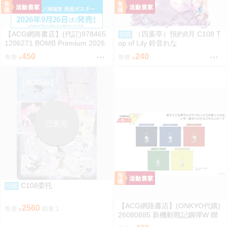
【ACG網路書店】(代訂)978465
（四葉亭）預約8月 C108 T
預購
1206271 BOMB Premium 2026
op of Lily 鈴音れな
封面:一ノ瀬瑠菜 附:雙面海報
450
240
售價
售價
已售完
C108委托
預購
【ACG網路書店】(ONKYO代購)
2560
售價
銷量:1
26080885 新機動戰記鋼彈W 聯
名耳機 收納包