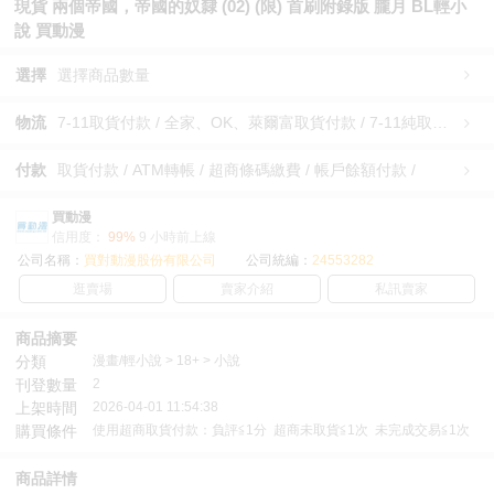
現貨 兩個帝國，帝國的奴隸 (02) (限) 首刷附錄版 朧月 BL輕小
說 買動漫
選擇
選擇商品數量
物流
7-11取貨付款 / 全家、OK、萊爾富取貨付款 / 7-11純取貨 / 全家、OK、萊爾富純取貨 / 宅配/快遞 /
付款
取貨付款 / ATM轉帳 / 超商條碼繳費 / 帳戶餘額付款 /
買動漫
信用度：
99%
9 小時前上線
公司名稱：
買對動漫股份有限公司
公司統編：
24553282
逛賣場
賣家介紹
私訊賣家
商品摘要
分類
漫畫/輕小說 > 18+ > 小說
刊登數量
2
上架時間
2026-04-01 11:54:38
購買條件
使用超商取貨付款：負評≦1分 超商未取貨≦1次 未完成交易≦1次
商品詳情