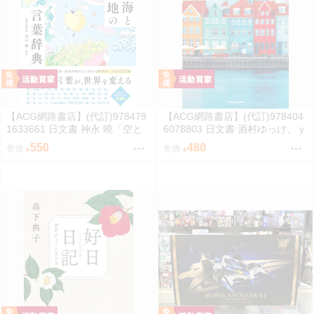
【ACG網路書店】(代訂)978479
【ACG網路書店】(代訂)978404
1633661 日文書 神永 曉「空と
6078803 日文書 酒村ゆっけ、 y
海と大地の言葉辞典」
ukke sakamura「明るい夜に、
550
480
售價
售價
星を探して」