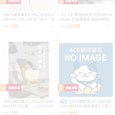
【ACG網路書店】(代訂)978410
【上士】整理品現貨 代理 MH thr
1363530 日文小說 森下典子「好
eezero 閃電霹靂車 超級阿斯拉
日日記：季節のように生きる」
完全變形 無壓克力盒 請詳閱內文
330
11000
售價
售價
【ACG網路書店】(代訂)978490
【ACG網路書店】(代訂)45
訂金
9842138 日文書「ことばをさが
71614693200 超級機器人大戰 3
す絵日記辞典」YUEISHA DICTI
5週年紀念 JAM Project 主題歌完
550
8060
售價
售價