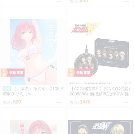
430
售價
（四葉亭）預約8月 C108 R
【ACG網路書店】(ONKYO代購)
預購
IRIKO ひろっち
26080884 新機動戰記鋼彈W 聯
名耳機 專屬充電器
520
1470
售價
售價