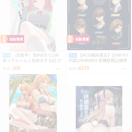
（四葉亭）預約8月 C108
【ACG網路書店】(ONKYO
預購
訂金
莉々子ちゃんと息抜きする話 ひ
代購)26080883 新機動戰記鋼彈
ろっち
W 聯名耳機 CP-TWS01F
300
6370
售價
售價