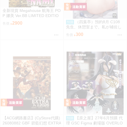
全新現貨 Megahouse 航海王 PO
P 娜美 Ver.BB LIMITED EDITIO
N PVC
（四葉亭）預約8月 C108
預購
2900
售價
先生、休憩室まで。私が補佐し
ますVV かのぱん
300
售價
【ACG網路書店】(CyStore代購)
【原之屋】27年6月預購 代
預購
26080882 GBF 碧藍幻想 EXTRA
理 GSC Figma 劇場版 OVERLO