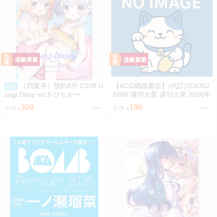
（四葉亭）預約8月 C108 U
【ACG網路書店】(代訂)204352
預購
sagi Diary vol.6 ぴちかー
6080 週刊大眾 週刊大衆 2026年
8月31日號 附:海報
300
190
售價
售價