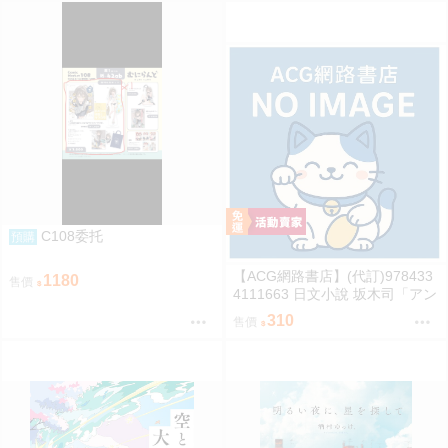
C108委托
預購
【ACG網路書店】(代訂)978433
1180
售價
4111663 日文小說 坂木司「アン
と幸福」
310
售價