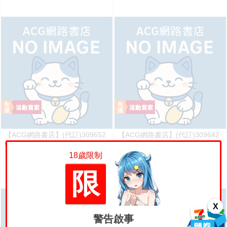
【ACG網路書店】(代訂)309652
【ACG網路書店】(代訂)309642
6090 週刊 Impreza 22B-STi VER
6090 週刊 Impreza 22B-STi VER
SION をつくる (7)
SION をつくる (6)
18歲限制
500
500
售價
售價
限
X
警告啟事