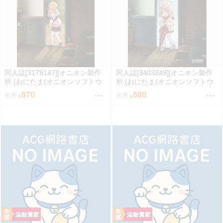
同人誌[3179147][オニオン製作
同人誌[3403249][オニオン製作
所 (おにたま(オニオンソフトウ
所 (おにたま(オニオンソフトウ
ェア))]昭和のカオスなゲームセ
ェア))]昭和のカオスなゲームセ
670
680
售價
售價
ンター (其他)
ンター PART 2 (其他)