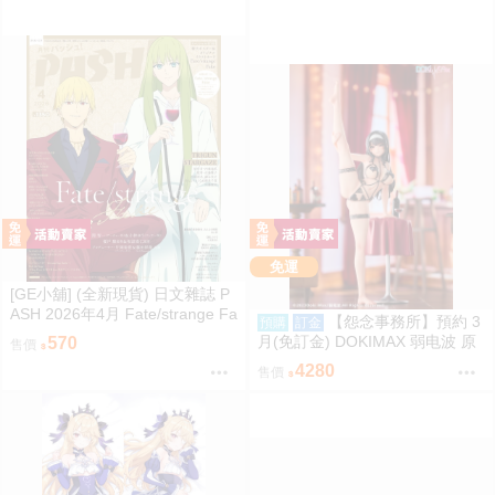
免運
[GE小舖] (全新現貨) 日文雜誌 P
ASH 2026年4月 Fate/strange Fa
【怨念事務所】預約 3
預購
訂金
ke TRIGUN 我推的孩子
月(免訂金) DOKIMAX 弱电波 原
570
售價
畫 夏川黑羽 私密派對Ver 1/6 附
4280
售價
特典 0927