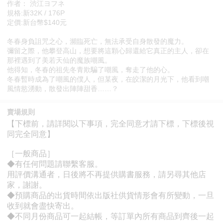
作者： 渋江ヨフネ
規格:新32K / 176P
定價:新台幣$140元
冬春身負詛咒之心，瀕臨死亡，無法承受自身散發的魔力。
彌留之際，他攀登高山，想要將這顆心歸還給它真正的主人，卻在
那裡遇到了美若天仙的魔族嘲風。
他得知，冬春的祖先冬青欺騙了嘲風，奪走了他的心。
冬春暫時成為了嘲風的僕人，但某夜，在皎潔的月光下，他看到嘲
風情慾湧動，散發出陣陣甜香……？
賣場規則