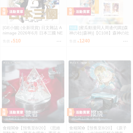
[GE小舖] (全新現貨) 日文雜誌 A
[蜜瓜動漫同人周邊代購][森
預購
nimage 2026年6月 日本三國 NE
神の社(森神)]【C108】森神の社
EDY GIRL 主播女孩重度依賴
新刊グッズセット(アクリルジオ
510
1240
售價
售價
ラマ)(同人周邊)
食糧閣✿【預售至8/20】《思維
食糧閣✿【預售至8/20】《原子