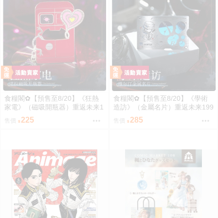
食糧閣✿【預售至8/20】《狂熱
食糧閣✿【預售至8/20】《學術
家電》（磁吸開瓶器）重返未来1
造訪》（金屬名片）重返未来199
999／原子之心／聚合浪潮／聯動
9／原子之心／聚合浪潮／聯動／
225
285
售價
售價
／雙生舞伶／諾拉／泥鯭的士／
雙生舞伶／諾拉／泥鯭的士／紙
紙信圈兒／寬檐帽／瑪麗安娜／
信圈兒／寬檐帽／瑪麗安娜／北
北方哨歌／維爾汀／十四行詩
方哨歌／維爾汀／十四行詩