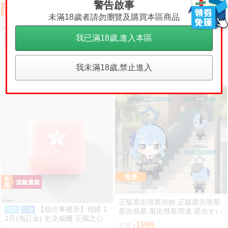
警告啟事
未滿18歲者請勿瀏覽及購買本區商品
【怨念事務所】預購 1
【怨念事務所】預購 1
我已滿18歲,進入本區
預購
訂金
預購
訂金
2月(免訂金) 史克威爾 王國之心
2月(免訂金) 史克威爾 王國之心
系列 音樂盒 Dearly Beloved 再再
系列 音樂盒 Traverse Town 再再
700
700
售價
售價
販 0824
販 0824
我未滿18歲,禁止進入
免運
正版星街彗星吊飾 正版星街彗星
【怨念事務所】預購 1
預購
訂金
星街彗星 星街彗星周邊 星街すい
2月(免訂金) 史克威爾 王國之心
せい 正版HOLOLIVE HOLOLIVE
1999
售價
系列 音樂盒 Kairi 再再販 0824