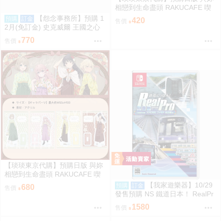
相戀到生命盡頭 RAKUCAFE 喫
茶 吊飾 席娜 美美 星蘭 亞里
【怨念事務所】預購 1
預購
訂金
420
售價
2月(免訂金) 史克威爾 王國之心
系列 金屬吊飾 鑰匙圈 2款分售 再
770
售價
再販 0824
【琰琰東京代購】預購日版 與妳
相戀到生命盡頭 RAKUCAFE 喫
茶 立牌 席娜 美美 星蘭 亞里
【我家遊樂器】10/29
預購
訂金
680
售價
發售預購 NS 鐵道日本！ RealPr
o 立體都市交通！XROSS OVER
1580
售價
名古屋篇 日版