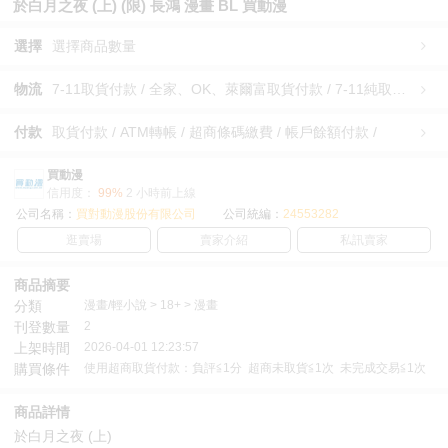
於白月之夜 (上) (限) 長鴻 漫畫 BL 買動漫
選擇
選擇商品數量
物流
7-11取貨付款 / 全家、OK、萊爾富取貨付款 / 7-11純取貨 / 全家、OK、萊爾富純取貨 / 宅配/快遞 /
付款
取貨付款 / ATM轉帳 / 超商條碼繳費 / 帳戶餘額付款 /
買動漫
信用度：
99%
2 小時前上線
公司名稱：
買對動漫股份有限公司
公司統編：
24553282
逛賣場
賣家介紹
私訊賣家
商品摘要
分類
漫畫/輕小說 > 18+ > 漫畫
刊登數量
2
上架時間
2026-04-01 12:23:57
購買條件
使用超商取貨付款：負評≦1分 超商未取貨≦1次 未完成交易≦1次
商品詳情
於白月之夜 (上)