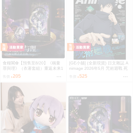
食糧閣✿【預售至8/20】《稱量
[GE小舖] (全新現貨) 日文雜誌 A
罪與理》（衣著套組）重返未来1
nimage 2026年5月 咒術迴戰 死
999／原子之心／聚合浪潮／聯動
滅迴遊 前編 伏黑惠 純潔龐克發
205
525
售價
售價
／雙生舞伶／諾拉／泥鯭的士／
條少女
紙信圈兒／寬檐帽／瑪麗安娜／
北方哨歌／維爾汀／十四行詩