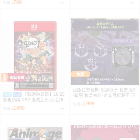
周邊
700
售價
免運
正版拉普拉斯·暗黑骰子 拉普拉斯
【我家遊樂器】10/29
預購
訂金
·暗黑 拉普拉斯·達克尼斯骰子 正
發售預購 NS2 鬼滅之刃 火之神
版HOLOLIVE HOLOLIVE周邊 拉
1999
售價
血風譚 2 含無限城篇 第一章角色
普拉斯
1450
售價
通行證 日版