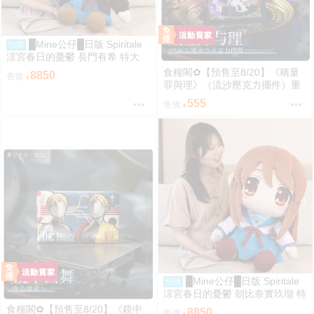
█Mine公仔█日版 Spiritale
預購
涼宮春日的憂鬱 長門有希 特大
娃娃 布偶 玩偶 60公分 TAITO
食糧閣✿【預售至8/20】《稱量
8850
售價
罪與理》（流沙壓克力擺件）重
返未来1999／原子之心／聚合浪
555
售價
潮／聯動／雙生舞伶／諾拉／泥
鯭的士／紙信圈兒／寬檐帽／瑪
麗安娜／北方哨歌／維爾汀／十
四行詩
█Mine公仔█日版 Spiritale
預購
涼宮春日的憂鬱 朝比奈實玖瑠 特
大 娃娃 布偶 玩偶 60公分 TAITO
食糧閣✿【預售至8/20】《鏡中
8850
售價