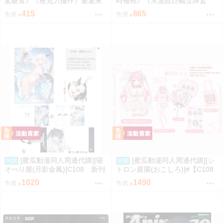
駕駛者》（壓克力擺件）重返未
時報曉》（水波紋巨幅立牌套
来1999／原子之心／聚合浪潮／
組）重返未来1999／原子之心／
415
865
售價
售價
聯動／雙生舞伶／諾拉／泥鯭的
聚合浪潮／聯動／雙生舞伶／諾
士／紙信圈兒／寬檐帽／瑪麗安
拉／泥鯭的士／紙信圈兒／寬檐
娜／北方哨歌／維爾汀／十四行
帽／瑪麗安娜／北方哨歌／維爾
詩
汀／十四行詩
[蜜瓜動漫同人周邊代購][寝
[蜜瓜動漫同人周邊代購][シ
預購
預購
そべり屋(月影金鳳)]C108 新刊
トロン庭園(おこしろ)]#【C108
セット(同人誌)
新刊セット】SAKUNYART2(同
1020
1490
售價
售價
人誌)