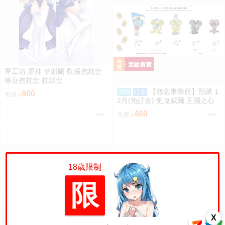
星工坊 原神 菲謝爾 動漫抱枕套
等身抱枕套 枕頭套
【怨念事務所】預購 1
預購
訂金
900
售價
2月(免訂金) 史克威爾 王國之心
系列 合金PIN胸針 徽章 5款分售
460
售價
再販 0824
18歲限制
限
X