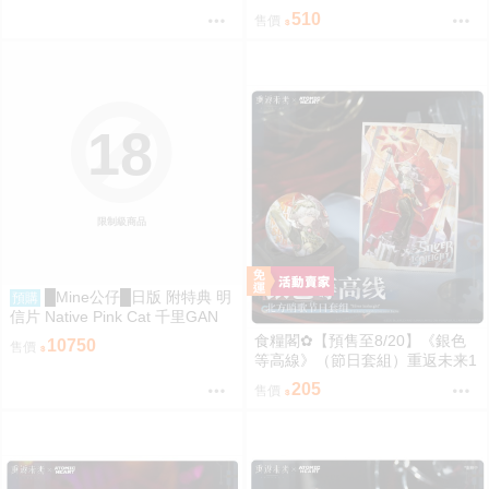
魔了 魔法姊妹露露特莉莉 朱音落
510
售價
語
18
限制級商品
█Mine公仔█日版 附特典 明
預購
信片 Native Pink Cat 千里GAN
調根師 美月 1/6 PVC
食糧閣✿【預售至8/20】《銀色
10750
售價
等高線》（節日套組）重返未来1
999／原子之心／聚合浪潮／聯動
205
售價
／雙生舞伶／諾拉／泥鯭的士／
紙信圈兒／寬檐帽／瑪麗安娜／
北方哨歌／維爾汀／十四行詩