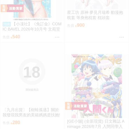
星工坊 原神 夢見月瑞希 動漫抱
枕套 等身抱枕套 枕頭套
【小凜社】《免訂金》COM
預購
900
售價
IC BAVEL 2026年10月号 文苑堂
附Melonbooks特典
540
售價
18
限制級商品
〔九月出貨〕【樹蛙孤逃】關於
我發現我男友的美籍媽媽是扶她!
3 FF47
[GE小舖] (全新現貨) 日文雜誌 A
280
售價
nimage 2026年7月 入間同學入