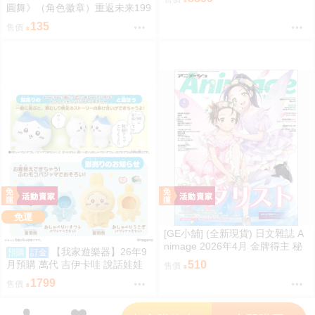
圓舞》（角色徽章）重返未来199
9／原子之心／聚合浪潮／聯動／
135
售價
雙生舞伶／諾拉／泥鯭的士／紙
信圈兒／寬檐帽／瑪麗安娜／北
方哨歌／維爾汀／十四行詩
免運
[GE小舖] (全新現貨) 日文雜誌 A
nimage 2026年4月 金牌得主 秘
【我家遊樂器】26年9
預購
訂金
密的偶像公主 我推的孩子 鎧真傳
月預購 萬代 吉伊卡哇 說話娃娃
510
售價
睡衣版 3款可選
1799
售價
';