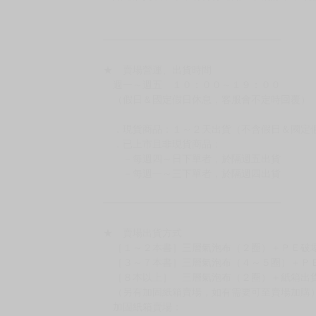
［日本精品］
◆日本精品單筆滿NT$4,000須先支付 10% 
待買家收到訂單商品，確認品項數量無誤，並確
訂金金額將退回至買動漫錢包。
◆日本精品為受注代購性質，結單後恕無法取消
◆日本精品圖像僅供參考，設計及式樣請以實際
◆日本精品的標題月份是日本上市時間，不等於
約發售後1個月-2個月抵台。
◆如遇缺貨或砍單，將另行通知並取消訂單，敬
━━━━━━━━━━━━━━━━━━
★ 賣場營運、出貨時間
週一～週五 １０：００～１９：００
（假日＆國定假日休息，客服會不定時回覆）
．現貨商品：１～２天出貨（不含假日＆國定
．已上市且非現貨商品：
－每週四～日下單者，於隔週五出貨