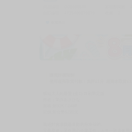
商品編號
G06988549
累積點閱數
自訂編號
4715409879879
收藏
2
收藏商品
加價購
( 共
1
件商品 )
(加購品) 買動漫★《$15元-
-
+