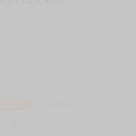
版 長鴻 漫畫 BL 買動漫
-11取貨60元
全家 取貨付款60元
入購物車
詢問商品
! 保障您每一筆付款 !