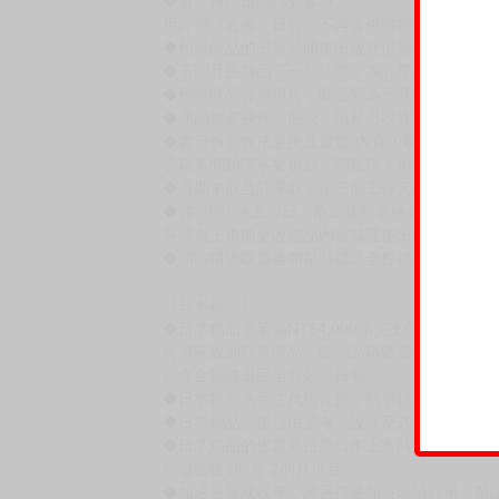
(贈品&上市日、依出版社最終公布為主。有時會
賣場規則
【下標前，請詳閱以下事項，完全同意才請下標
［一般商品］
◆有任何問題請聯繫客服。
用評價溝通者，日後將不再提供購書服務，請另
◆預購商品的出貨時間依出版社供貨情形會有所
◆不同月份商品可一起結帳，等訂單內所有商品
◆預購商品皆無現貨，商品圖為示意圖，請以實
◆商品如有缺件、瑕疵，請務必取貨3日內留言
◆書籍拆封無法更換及退貨(內頁印刷瑕疵例外)
書籍有問題請不要拆封，請私訊大廚協助。
◆逾期未取且訂單取消後三個工作天內未有任何
◆書籍贈品&上市日、依出版社最終公布為主。
有時會上市前更改贈品內容或延後出版，還請注
◆網路購物取貨後開箱時建議全程錄影拍照存證