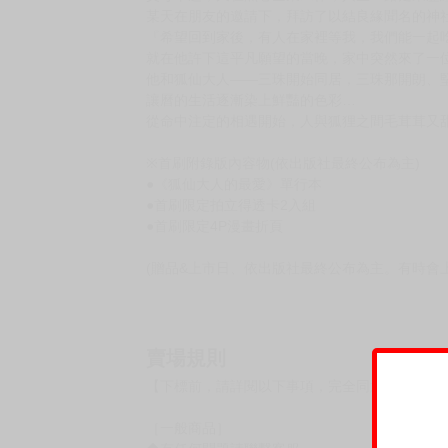
購買評價限制
使用超商取貨付款：負評≦1分 超商未取貨≦1
狐仙大人的最愛 (全1) 首刷限定版
作者：茉白あさひな
規格:新32K / 248P
定價:新台幣$220元
我絕對會讓我最喜歡的你幸福的。
父母早逝，又在黑心企業工作，人生一路走來歷
某天在朋友的邀請下，拜訪了以結良緣聞名的神
『希望回到家後，有人在家裡等我，我們能一起
就在他許下這平凡願望的當晚，家中突然來了一位
他和狐仙大人――三珠開始同居，三珠那開朗、
讓曆的生活逐漸染上鮮豔的色彩…
從命中注定的相遇開始，人與狐狸之間毛茸茸又甜
※首刷附錄版內容物(依出版社最終公布為主)
●《狐仙大人的最愛》單行本
●首刷限定拍立得透卡2入組
●首刷限定4P漫畫折頁