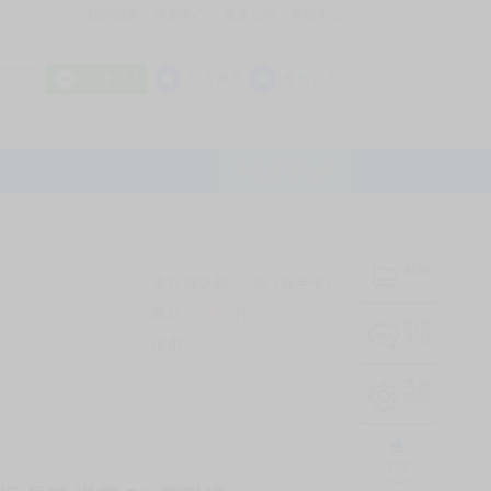
我的拍賣
訊息中心
最新公告
幫助中心
│
│
│
8 OFF
加入會員
會員登入
LINE登入
平台說明Q&A
結帳
未完成交易
0
次 (近半年)
商品
7170
件
有限公司
❔
訊息
中心
信用
99
%
常用
功能
TOP