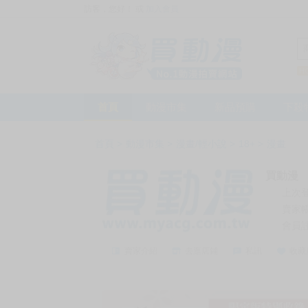
訪客，您好！
或
加入會員
首頁
動漫市集
新品預購
下殺
首頁
>
動漫市集
>
漫畫/輕小說
>
18+
>
漫畫
買動漫
上次
賣家
會員
賣家介紹
去逛店鋪
私訊
收藏