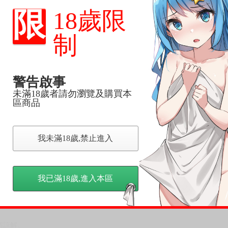
限
18歲限
上市前更改贈品內容或延後出版，還請注意!)
制
，下標後視同完全同意】
警告啟事
未滿18歲者請勿瀏覽及購買本
區商品
尋其他店家，謝謝。
變動，一旦收到就會盡快寄出。
到齊後一起發貨。
我未滿18歲,禁止進入
品為主。
反應，逾期不受理。
我已滿18歲,進入本區
反應，將直接加入黑名單，還請下單後準時取貨。
意。
，以保障買賣家雙方權益。