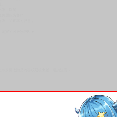
次 未完成交易≦1次 （近半年）
經重重艱辛的曆，
社。
吃飯、歡笑。』
美麗的訪客!?
堅強，又直率的愛意，
蜜蜜的同居溺愛BL♥