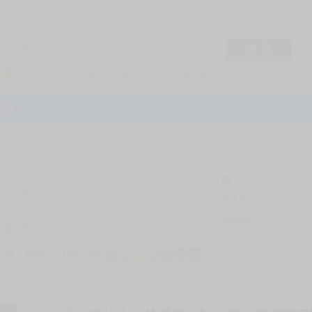
搜 尋
R1
商品標題
KSP
FF47
子午計畫
家庭教師
hololive
蔚藍檔案
鳴潮
Vspo
特集
評價
69306
登入時間
2026-08-07
公司名稱
買對動漫股份
帳號
bookstore
公司統編
24553282
註冊時間
2014-09-29
店鋪
服務時間: 10點-19點
一
二
三
四
五
六
日