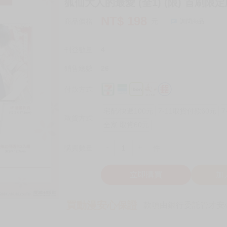
狐仙大人的最愛 (全1) (限) 首刷限定
NT$
198
商品價格
元
詢問商品
刊登數量
4
銷售總數
26
付款方式
宅配/快遞100元
7-11取貨付款60元
7
取貨方式
全家 取貨60元
-
+
購買數量
件
立即購買
加
買動漫安心保證
款項由銀行委託管才安心 