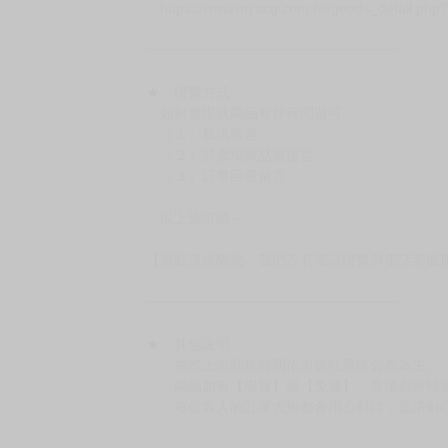
－每週一～三下單者，於隔週四出貨
━━━━━━━━━━━━━━━━━━
★ 賣場出貨方式
［１～２本書］三層氣泡布（２圈）＋ＰＥ破
［３～７本書］三層氣泡布（４～５圈）＋Ｐ
［８本以上］ 三層氣泡布（２圈）＋紙箱出
（另有加固紙箱賣場，如有需要可至賣場加購
加固紙箱賣場：
https://www.myacg.com.tw/goods_detail.php
━━━━━━━━━━━━━━━━━━
★ 聯繫方式
如對賣場或商品有任何問題可：
（１）私訊留言
（２）於賣場商品頁留言
（３）訂單回覆留言
以上皆可唷～