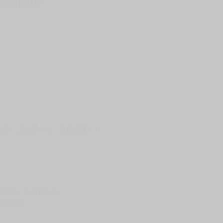
壞袋（快遞袋）
Ｅ破壞袋（快遞袋）
貨
）
?gid=3104440