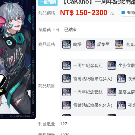
【CaKano】一周年紀念商
一般預購
NT$
150~2300
商品價格
元
詢問
預購截止日
已結束
商品規格
崎塔
諾恪里
克克
一周年紀念套組
坐姿立
雷射貼紙糖果包(4入)
夜
商品項目
一周年紀念套組
坐姿立
雷射貼紙糖果包(4入)
夜
一周年紀念套組
坐姿立
刊登數量
127
克克米伊印象項鍊
雷射貼