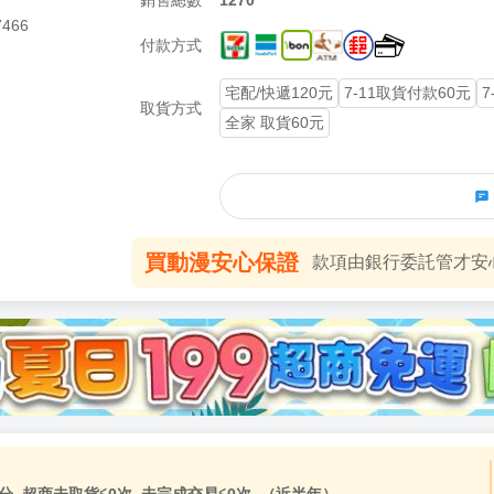
銷售總數
1270
7466
夜光徽章
鏡面壓克力畫
付款方式
宅配/快遞120元
7-11取貨付款60元
7
取貨方式
全家 取貨60元
買動漫安心保證
款項由銀行委託管才安心 