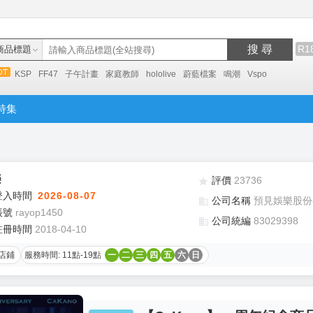
搜 尋
R1
商品標題
KSP
FF47
子午計畫
家庭教師
hololive
蔚藍檔案
鳴潮
Vspo
特集
樂
評價
23736
登入時間
2026-08-07
公司名稱
預見娛樂股份
帳號
rayop1450
公司統編
83029398
註冊時間
2018-04-10
店鋪
服務時間: 11點-19點
一
二
三
四
五
六
日