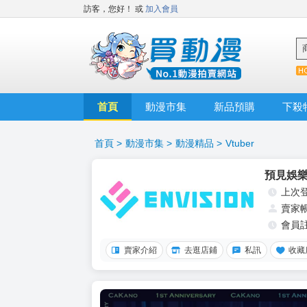
訪客，您好！
或
加入會員
首頁
動漫市集
新品預購
下殺
首頁
>
動漫市集
>
動漫精品
>
Vtuber
預見娛
上次
賣家
會員
賣家介紹
去逛店鋪
私訊
收藏