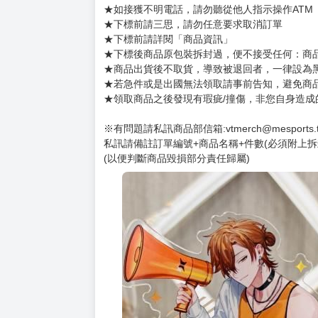
★如接獲不明電話，請勿聽從他人指示操作ATM
★下標前請三思，請勿任意要求取消訂單
★下標前請詳閱「商品資訊」
★下標後商品原包裝拆封過，便不接受任何：商品不
★商品出貨後不取貨，導致被退回者，一律設為
★若急件或是出國無法領取請事前告知，避免商
★領取商品之後發現有瑕疵/撞傷，非您自身造成
※有問題請私訊商品部信箱:vtmerch@mesports.
私訊請備註訂單編號+商品名稱+件數(必須附上拆
(以便判斷商品毀損部分責任歸屬)