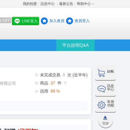
我的拍賣
訊息中心
最新公告
幫助中心
│
│
│
8 OFF
加入會員
會員登入
LINE登入
平台說明Q&A
結帳
未完成交易
0
次 (近半年)
商品
37
件
有限公司
❔
訊息
中心
信用
99
%
常用
功能
TOP