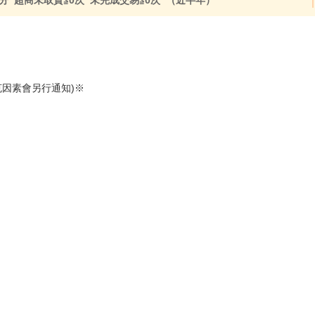
分 超商未取貨≦0次 未完成交易≦0次 （近半年）
克因素會另行通知)※