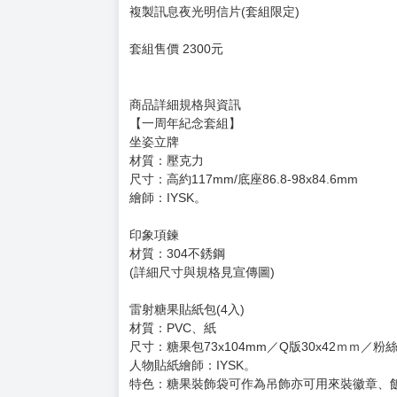
複製訊息夜光明信片(套組限定)
套組售價 2300元
商品詳細規格與資訊
【一周年紀念套組】
坐姿立牌
材質：壓克力
尺寸：高約117mm/底座86.8-98x84.6mm
繪師：IYSK。
印象項鍊
材質：304不銹鋼
(詳細尺寸與規格見宣傳圖)
雷射糖果貼紙包(4入)
材質：PVC、紙
尺寸：糖果包73x104mm／Q版30x42ｍｍ／粉絲形
人物貼紙繪師：IYSK。
特色：糖果裝飾袋可作為吊飾亦可用來裝徽章、