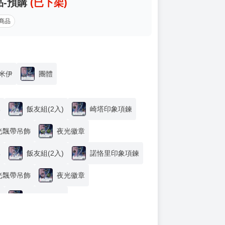
品-預購
(已下架)
商品
米伊
團體
牌
飯友組(2入)
崎塔印象項鍊
光飄帶吊飾
夜光徽章
牌
飯友組(2入)
諾恪里印象項鍊
光飄帶吊飾
夜光徽章
牌
飯友組(2入)
紙糖果包(4入)
夜光飄帶吊飾