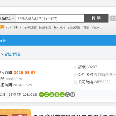
搜 尋
R1
商品標題
KSP
FF47
子午計畫
家庭教師
hololive
蔚藍檔案
鳴潮
Vspo
特集
>
冒險/探險
評價
69297
登入時間
2026-08-07
公司名稱
買對動漫股份
帳號
bookstore
公司統編
24553282
註冊時間
2014-09-29
店鋪
服務時間: 10點-19點
一
二
三
四
五
六
日