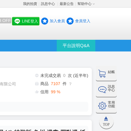
我的拍賣
訊息中心
最新公告
幫助中心
│
│
│
8 OFF
加入會員
會員登入
LINE登入
平台說明Q&A
結帳
未完成交易
0
次 (近半年)
商品
7107
件
有限公司
❔
訊息
中心
信用
99
%
常用
功能
TOP