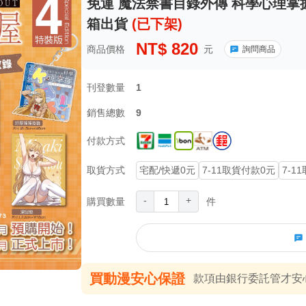
免運 魔法禁書目錄外傳 科學心理掌握 
箱出貨
(已下架)
NT$
820
商品價格
元
詢問商品
刊登數量
1
銷售總數
9
付款方式
取貨方式
宅配/快遞0元
7-11取貨付款0元
7-1
-
+
購買數量
件
買動漫安心保證
款項由銀行委託管才安心 