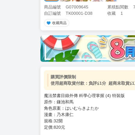
商品編號
G07009645
累積點閱數
自訂編號
TK00001-D38
收藏
1
收藏商品
購買評價限制
使用超商取貨付款：負評≦1分 超商未取貨≦1
魔法禁書目錄外傳 科學心理掌握 (4) 特裝版
原作：鎌池和馬
角色原案：はいむらきよたか
漫畫：乃木康仁
規格:32開
定價:820元