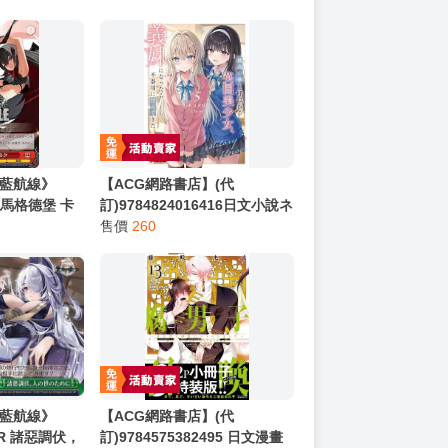
碧藍航線》
【ACG網路書店】(代
 U 馬格德堡 卡
訂)9784824016416日文小說ネ
コクロ「孤高の華と呼ばれる
售價
260
英国美少女、義妹になったら
不器用に甘えてきた 5」
碧藍航線》
【ACG網路書店】(代
 CR 諸惡調伏，
訂)9784575382495 日文漫畫