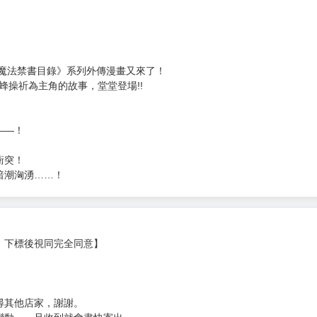
《魔法禁書目錄》系列外傳漫畫又來了！
蜂操祈為主角的故事，堂堂登場!!
――！
衝突！
暗潮洶湧……！
，下標後視同完全同意】
尋其他店家，謝謝。