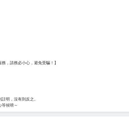
服務，請務必小心，避免受騙！】
別註明，沒有則反之。
心等候唷～