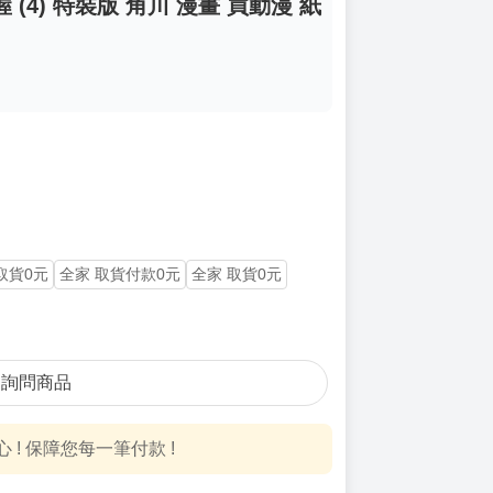
(4) 特裝版 角川 漫畫 買動漫 紙
1取貨0元
全家 取貨付款0元
全家 取貨0元
詢問商品
! 保障您每一筆付款 !