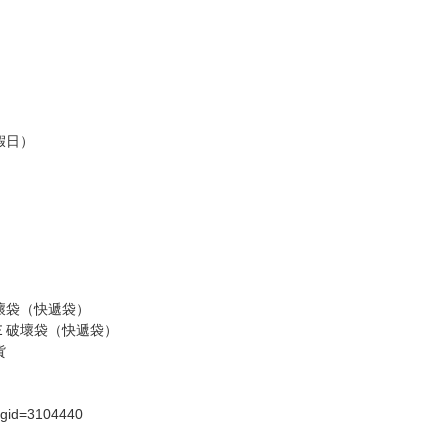
假日）
壞袋（快遞袋）
Ｅ破壞袋（快遞袋）
貨
）
?gid=3104440