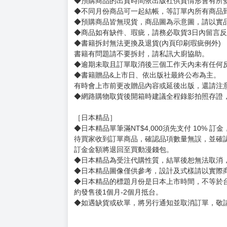
◆預購商品的出貨時間依出版社供貨情形會有所
◆不同月份商品可一起結帳，等訂單內所有商品
◆預購商品皆無現貨，商品圖為示意圖，請以實
◆商品如有缺件、瑕疵，請務必取貨3日內留言
◆書籍拆封無法更換及退貨(內頁印刷瑕疵例外)
書籍有問題請不要拆封，請私訊大廚協助。
◆逾期未取且訂單取消後三個工作天內未有任何
◆書籍贈品&上市日、依出版社最終公布為主。
有時會上市前更改贈品內容或延後出版，還請注
◆網路購物取貨後開箱時建議全程錄影拍照存證
［日本精品］
◆日本精品單筆滿NT$4,000須先支付 10% 
待買家收到訂單商品，確認品項數量無誤，並確
訂金金額將退回至買動漫錢包。
◆日本精品為受注代購性質，結單後恕無法取消
◆日本精品圖像僅供參考，設計及式樣請以實際
◆日本精品的標題月份是日本上市時間，不等於
約發售後1個月-2個月抵台。
◆如遇缺貨或砍單，將另行通知並取消訂單，敬