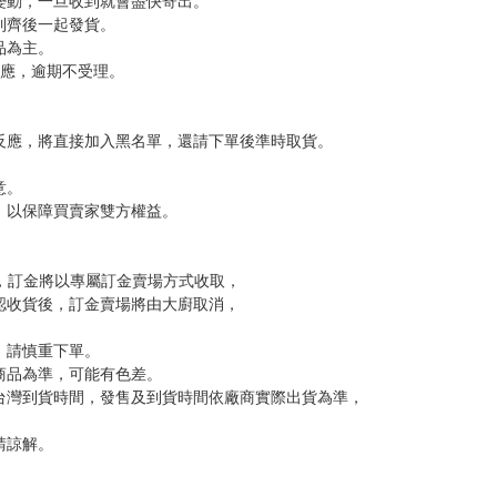
變動，一旦收到就會盡快寄出。
到齊後一起發貨。
品為主。
反應，逾期不受理。
反應，將直接加入黑名單，還請下單後準時取貨。
意。
，以保障買賣家雙方權益。
訂金，訂金將以專屬訂金賣場方式收取，
認收貨後，訂金賣場將由大廚取消，
，請慎重下單。
商品為準，可能有色差。
台灣到貨時間，發售及到貨時間依廠商實際出貨為準，
請諒解。