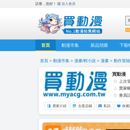
訪客，您好！
或
加入會員
首頁
動漫市集
新品預購
下殺
首頁
>
動漫市集
>
漫畫/輕小說
>
漫畫
>
動作冒險
買動漫
上次
賣家
會員
賣家介紹
去逛店鋪
私訊
收藏