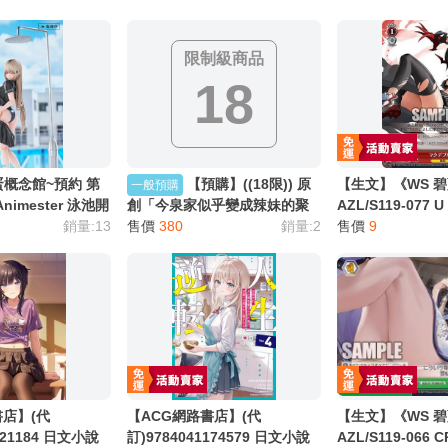
限制級商品
18
蛋概念館~預約 第
【預購】((18限)) 原
【生文】《WS 
一般預購
nimester 泳池開
創「今泉家似乎變成辣妹的聚
AZL/S119-077
中 柚子 1/6 免訂
銷量:13
會所了 (7)」無修正 (中文同人
售價
380
銷量:2
片 紙牌 收藏卡
售價
9
誌) 作家: のり伍郎 (のり御膳)
5月中上市
書店】(代
【ACG網路書店】(代
【生文】《WS 
521184 日文小說
訂)9784041174579 日文小說
AZL/S119-066