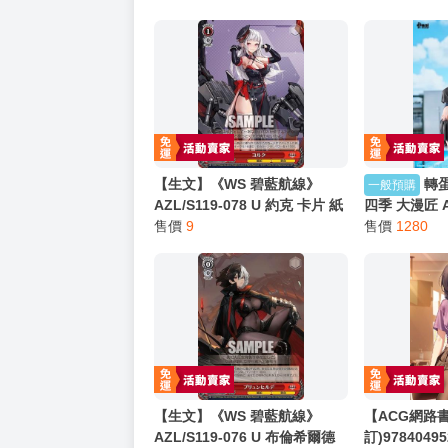
【生文】《WS 碧藍航線》
轉
一般預購
AZL/S119-078 U 約克 卡片 紙
四季 大漫匠 A
牌 收藏卡
售價
9
放日 更衣準備
售價
1280
金
【生文】《WS 碧藍航線》
【ACG網路
AZL/S119-076 U 布倫希爾德
訂)9784049