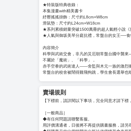
★特裝版特典收錄：
本集漫畫with精美書卡
紓壓搖搖掛飾：尺寸約L8cm×W8cm
滑鼠墊：尺寸約L24cm×W18cm
★系列累積銷量突破1500萬冊的超人氣輕小說
★人氣與御坂美琴分庭抗禮，常盤台的女王──食
內容簡介
科學與武術交會，非凡的災厄朝常盤台國中襲來
不屬於「魔術」、「科學」，
赤手空拳的武術達人――舍監與木元一族的激烈
常盤台的校舍被鬧得雞飛狗跳，學生會長選舉也
賣場規則
【下標前，請詳閱以下事項，完全同意才請下標
［一般商品］
◆有任何問題請聯繫客服。
用評價溝通者，日後將不再提供購書服務，請另