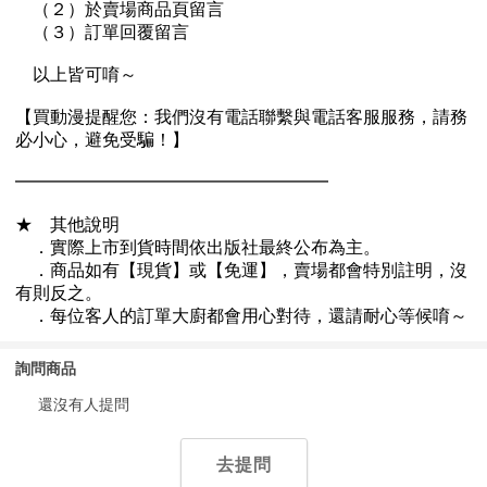
詢問商品
還沒有人提問
去提問