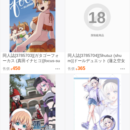
18
限制級商品
同人誌[3785703][ガタゴーフォ
同人誌[3785704][Shutuz (shu
ーカス (真田イナヒコ)]focus-su
m)]ドールデュエット (蓮之空女
mmer- (Uma娘)
學院學園偶像俱樂部)
450
365
售價
售價