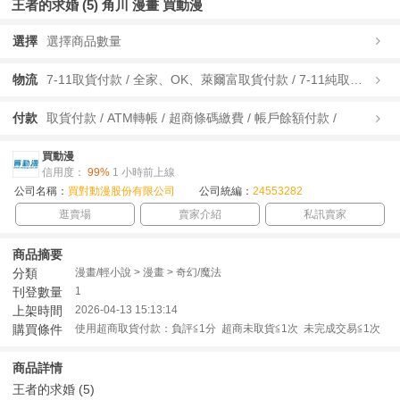
王者的求婚 (5) 角川 漫畫 買動漫
選擇
選擇商品數量
物流
7-11取貨付款 / 全家、OK、萊爾富取貨付款 / 7-11純取貨 / 全家、OK、萊爾富純取貨 / 宅配/快遞 /
付款
取貨付款 / ATM轉帳 / 超商條碼繳費 / 帳戶餘額付款 /
買動漫
信用度：
99%
1 小時前上線
公司名稱：
買對動漫股份有限公司
公司統編：
24553282
逛賣場
賣家介紹
私訊賣家
商品摘要
分類
漫畫/輕小說 > 漫畫 > 奇幻/魔法
刊登數量
1
上架時間
2026-04-13 15:13:14
購買條件
使用超商取貨付款：負評≦1分 超商未取貨≦1次 未完成交易≦1次
商品詳情
王者的求婚 (5)