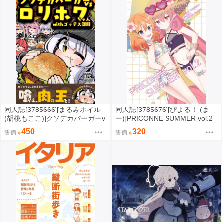
同人誌[3785666][まるみホイル
同人誌[3785676][ぴよる！ (ま
(胡桃もここ)]クソデカバーガーv
ー)]PRICONNE SUMMER vol.2
sロリホワちゃんwithゴッデス部
【特典】 (超異域公主連結)
450
320
售價
售價
隊 (勝利女神妮姬)