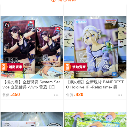
【楓の窩】全新現貨 System Ser
【楓の窩】全新現貨 BANPREST
vice 企業傭兵 -Vivit- 蕾葳【日
O Hololive IF -Relax time- 轟一
版】
【日版】
450
420
售價
售價