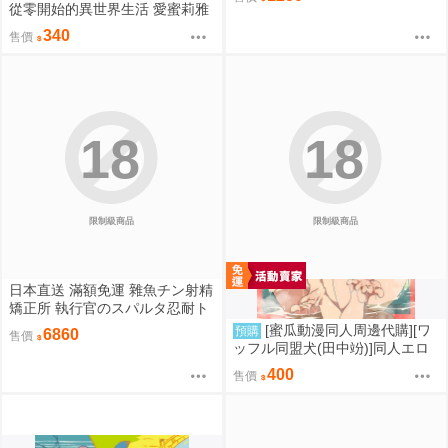
VER.1/8
從零開始的異世界生活 愛蜜莉雅
拉姆 雷姆 お祭り ver. 和服 文件
340
售價
夾資料夾套組
18
18
限制級商品
限制級商品
日本直送 滿額免運 雜魚チン射精
矯正所 執行官のスパルタ忍耐ト
レーニング 4kg重量級 優品 / 優
[蜜瓜動漫同人周邊代購][ワ
預購
6860
售價
品即戰力組合 疾風雷神
ッフル同盟犬(田中竕)]同人エロ
ゲ転生2上～発動!ヌルヌルスケ
400
售價
ベスキル(同人誌)