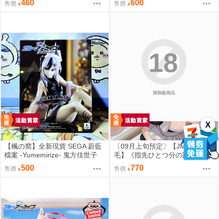
460
600
售價
售價
18
限制級商品
X
【楓の窩】全新現貨 SEGA 蔚藍
〔09月上旬預定〕【JMao/睫
檔案 -Yumemirize- 鬼方佳世子
毛】《指先ひとつ分の距離2/一
【日版】
個指尖的距離2》多規格套組&單
500
770
售價
售價
品⬢黑市兔－睫毛貓舍 (parody:
蔚藍檔案 Blue Archive ブルーア
ーカイブ ブルアカ 鬼方カヨコ
鬼方佳世子) FF47