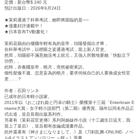
定價：新台幣$ 240 元
預計出版日：2026年6月24日
★茉莉通過了科舉考試，她即將面臨的是──
★漫畫好評連載中！
★日本宣布TV動畫化！
茉莉花藉由白樓國年輕有為的皇帝．珀陽發掘出才華，
在科舉考試中，以榜眼之姿通過考試，當上新人官吏。
然而，珀陽卻不滿意她沒考上狀元，又強人所難地要她「快點立下
功勞」。
此時，赤奏國皇帝．曉月，突然祕密來訪。
個性桀傲不遜、恣意妄為的曉月，要求伺候自己的人要換成女性官
吏……？
作者：石田リンネ
已成年的日本輕小說家。
2011年以《おこぼれ姫と円卓の騎士》榮獲第十三屆「Enterbrain E
ntame大賞」女子輕小說部門（第二期）優秀賞。隔年以同名作品正
式出道，並且長期出版系列作。
另著有《茉莉花官吏傳》系列與姊妹作小說《十三歲生日這天，我
當上了皇后》，並且都有改編成漫畫作品。
此外還著有《神さまになりまして、》及《刀剣乱舞-ONLINE- ノベ
ル&イラストアンソロジー ～桜～》等書。