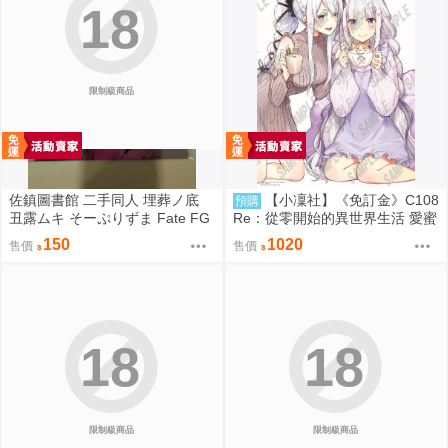
18
限制級商品
佐鎮圖書館 二手同人 埋葬ノ底
【小凜社】《免訂金》C108
預購
丑露ムキ そーぷりずま Fate FG
Re：從零開始的異世界生活 愛蜜
O
莉雅 艾姬多娜 拉姆 雷姆 B2掛軸
150
1020
售價
售價
18
18
限制級商品
限制級商品