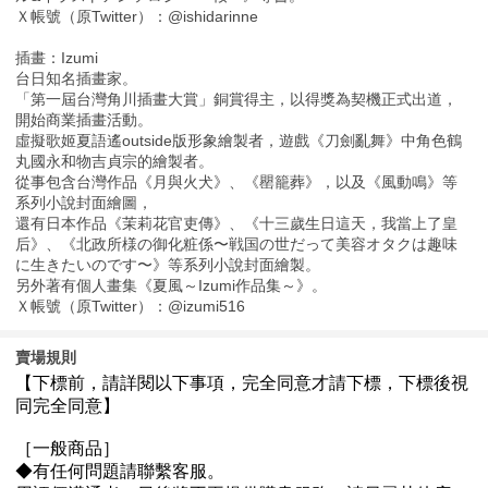
Ｘ帳號（原Twitter）：@ishidarinne
插畫：Izumi
台日知名插畫家。
「第一屆台灣角川插畫大賞」銅賞得主，以得獎為契機正式出道，
開始商業插畫活動。
虛擬歌姬夏語遙outside版形象繪製者，遊戲《刀劍亂舞》中角色鶴
丸國永和物吉貞宗的繪製者。
從事包含台灣作品《月與火犬》、《罌籠葬》，以及《風動鳴》等
系列小說封面繪圖，
還有日本作品《茉莉花官吏傳》、《十三歲生日這天，我當上了皇
后》、《北政所様の御化粧係〜戦国の世だって美容オタクは趣味
に生きたいのです〜》等系列小說封面繪製。
另外著有個人畫集《夏風～Izumi作品集～》。
Ｘ帳號（原Twitter）：@izumi516
賣場規則