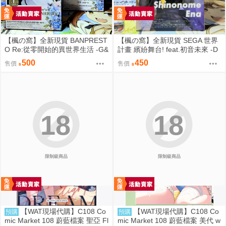
【楓の窩】全新現貨 BANPREST
【楓の窩】全新現貨 SEGA 世界
O Re:從零開始的異世界生活 -G&
計畫 繽紛舞台! feat.初音未來 -D
G- 雷姆 女僕ver.【日版】
×D- 東雲繪名【日版】
500
450
售價
售價
18
18
限制級商品
限制級商品
【WAT現場代購】C108 Co
【WAT現場代購】C108 Co
預購
預購
mic Market 108 蔚藍檔案 聖亞 Fl
mic Market 108 蔚藍檔案 美代 w