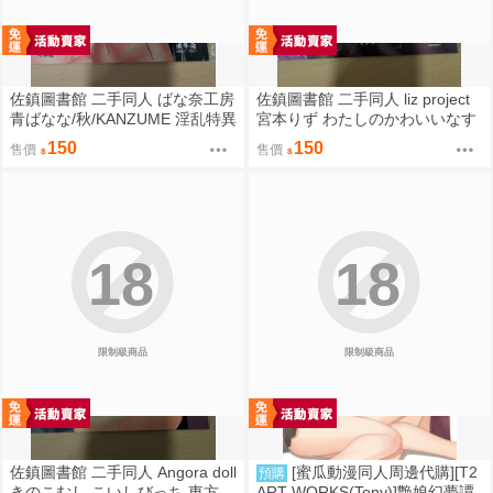
佐鎮圖書館 二手同人 ばな奈工房
佐鎮圖書館 二手同人 liz project
青ばなな/秋/KANZUME 淫乱特異
宮本りず わたしのかわいいなす
点英霊風俗七番勝負 Fate FGO
びちゃん Fate FGO
150
150
售價
售價
18
18
限制級商品
限制級商品
佐鎮圖書館 二手同人 Angora doll
[蜜瓜動漫同人周邊代購][T2
預購
きのこむし こいしびっち 東方
ART WORKS(Tony)]艶娘幻夢譚