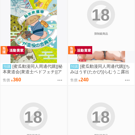
18
限制級商品
[蜜瓜動漫同人周邊代購][秘
[蜜瓜動漫同人周邊代購][ち
預購
預購
本衆道会(衆道士ペドフェチ)]ア
みはうす(たかぴ)]らむうこ露出
レが主役の古典史(同人誌)
物語4(同人誌)
360
240
售價
售價
18
18