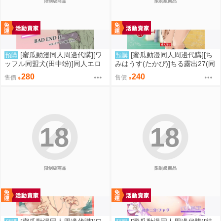
限制級商品
限制級商品
[蜜瓜動漫同人周邊代購][ワ
[蜜瓜動漫同人周邊代購][ち
預購
預購
ッフル同盟犬(田中竕)]同人エロ
みはうす(たかぴ)]ちる露出27(同
ゲ転生BAD END if… C108改訂
人誌)
280
240
售價
售價
版(同人誌)
18
18
限制級商品
限制級商品