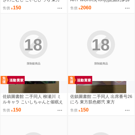
【プレイマット】(同人誌)
150
2060
售價
售價
18
18
限制級商品
限制級商品
佐鎮圖書館 二手同人 柳瀬川 ミ
佐鎮圖書館 二手同人 出席番号26
ルキャラ こいしちゃんと催眠え
にろ 東方肌色郷弐 東方
っち 2 東方
150
150
售價
售價