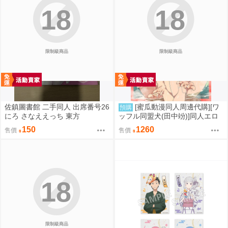
18
18
限制級商品
限制級商品
佐鎮圖書館 二手同人 出席番号26
[蜜瓜動漫同人周邊代購][ワ
預購
にろ さなええっち 東方
ッフル同盟犬(田中竕)]同人エロ
ゲ転生2上～発動!ヌルヌルスケ
150
1260
售價
售價
ベスキル【A5アクリルフィギュ
ア】(A5壓克力立牌特典版)(同人
誌)
18
限制級商品