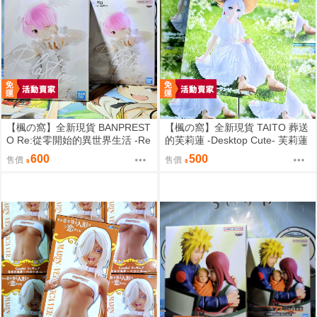
【楓の窩】全新現貨 BANPREST
【楓の窩】全新現貨 TAITO 葬送
O Re:從零開始的異世界生活 -Re
的芙莉蓮 -Desktop Cute- 芙莉蓮
lax time- 拉姆 甜蜜天使ver.【日
夏日連身裙ver.【日版】
600
500
售價
售價
版】