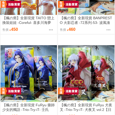
【楓の窩】全新現貨 TAITO 戀上
【楓の窩】全新現貨 BANPREST
換裝娃娃 -Coreful- 喜多川海夢
O 火影忍者 -72系列-53- 波風湊
貝羅妮卡ver.【日版】
＆漩渦九品＆鳴人【日版】
450
460
售價
售價
【楓の窩】全新現貨 FuRyu 藥師
【楓の窩】全新現貨 FuRyu 犬夜
少女的獨語 -Trio-Try-iT- 壬氏
叉 -Trio-Try-iT- 犬夜叉 vol.2【日
【日版】
版】