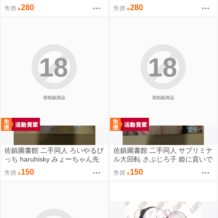
oating Light
ild summer
280
280
售價
售價
18
18
限制級商品
限制級商品
佐鎮圖書館 二手同人 ろいやるび
佐鎮圖書館 二手同人 サブリミナ
っち haruhisky みょーちゃん先
ル大回転 さぶじろ子 姫に貢いで
生かくパコりき 3 小美老師如是
搾られたい! Fate FGO
150
150
售價
售價
說