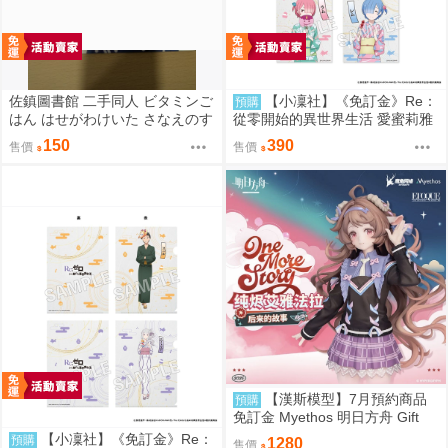
佐鎮圖書館 二手同人 ビタミンご
【小凜社】《免訂金》Re：
預購
はん はせがわけいた さなえのす
從零開始的異世界生活 愛蜜莉雅
きはとどまらずっ 東方
拉姆 雷姆 お祭り ver. 和服 生寫
150
390
售價
售價
真卡片套組
【漢斯模型】7月預約商品
預購
免訂金 Myethos 明日方舟 Gift
+系列 純燼艾雅法拉 後來的故事
【小凜社】《免訂金》Re：
預購
1280
售價