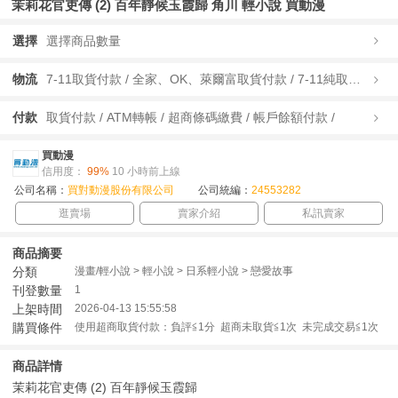
茉莉花官吏傳 (2) 百年靜候玉霞歸 角川 輕小說 買動漫
選擇
選擇商品數量
物流
7-11取貨付款 / 全家、OK、萊爾富取貨付款 / 7-11純取貨 / 全家、OK、萊爾富純取貨 / 宅配/快遞 /
付款
取貨付款 / ATM轉帳 / 超商條碼繳費 / 帳戶餘額付款 /
買動漫
信用度：
99%
10 小時前上線
公司名稱：
買對動漫股份有限公司
公司統編：
24553282
逛賣場
賣家介紹
私訊賣家
商品摘要
分類
漫畫/輕小說 > 輕小說 > 日系輕小說 > 戀愛故事
刊登數量
1
上架時間
2026-04-13 15:55:58
購買條件
使用超商取貨付款：負評≦1分 超商未取貨≦1次 未完成交易≦1次
商品詳情
茉莉花官吏傳 (2) 百年靜候玉霞歸