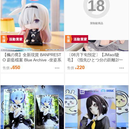
18
限制級商品
【楓の窩】全新現貨 BANPREST
〔08月下旬預定〕【JMao/睫
O 蔚藍檔案 Blue Archive -坐姿系
毛】《指先ひとつ分の距離2/一
列- 星奈【日版】
個指尖的距離2》B5/26P黑白內
650
220
售價
售價
頁/繁體中文/無修正⬢黑市兔－睫
毛貓舍 (parody:蔚藍檔案 Blue Ar
chive ブルーアーカイブ ブルア
カ 鬼方カヨコ 鬼方佳世子) FF47