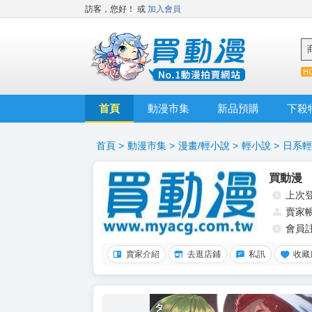
訪客，您好！
或
加入會員
首頁
動漫市集
新品預購
下殺
首頁
>
動漫市集
>
漫畫/輕小說
>
輕小說
>
日系輕
買動漫
上次
賣家
會員
賣家介紹
去逛店鋪
私訊
收藏