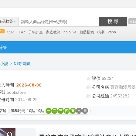
搜 尋
R1
商品標題
KSP
FF47
子午計畫
家庭教師
hololive
蔚藍檔案
鳴潮
Vspo
特集
小說
>
幻奇冒險
評價
69294
登入時間
2026-08-06
公司名稱
買對動漫股份
帳號
bookstore
公司統編
24553282
註冊時間
2014-09-29
店鋪
服務時間: 10點-19點
一
二
三
四
五
六
日