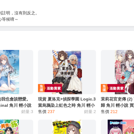
服務，請務必小心，避免受騙！】
別註明，沒有則反之。
心等候唷～