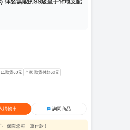
) 佯裝無能的SS級皇子背地支配
-11取貨60元
全家 取貨付款60元
入購物車
詢問商品
! 保障您每一筆付款 !