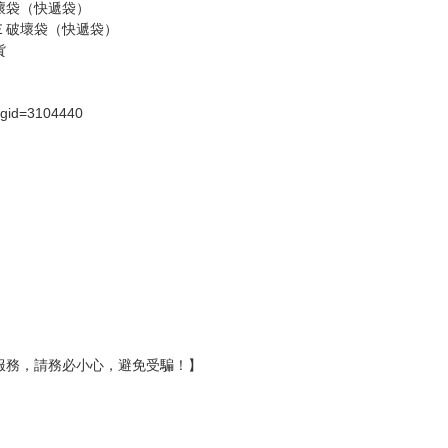
假日）
壞袋（快遞袋）
Ｅ破壞袋（快遞袋）
貨
）
?gid=3104440