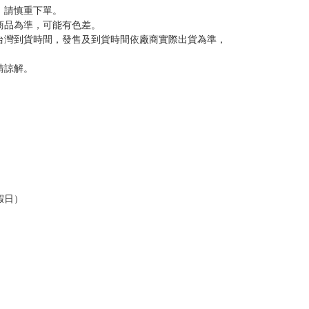
反應，將直接加入黑名單，還請下單後準時取貨。
意。
，以保障買賣家雙方權益。
訂金，訂金將以專屬訂金賣場方式收取，
認收貨後，訂金賣場將由大廚取消，
，請慎重下單。
商品為準，可能有色差。
台灣到貨時間，發售及到貨時間依廠商實際出貨為準，
請諒解。