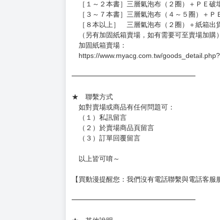
（假日＆國定假日休息，客服會不定時回覆）
．現貨商品：１～２天出貨（不含假日＆國定
．已上市且非現貨商品：
－每週四～日下單者，於隔週五出貨
－每週一～三下單者，於隔週四出貨
━━━━━━━━━━━━━━━━━━
★ 賣場出貨方式
［１～２本書］三層氣泡布（２圈）＋ＰＥ破
［３～７本書］三層氣泡布（４～５圈）＋Ｐ
［８本以上］ 三層氣泡布（２圈）＋紙箱出
（另有加固紙箱賣場，如有需要可至賣場加購
加固紙箱賣場：
https://www.myacg.com.tw/goods_detail.php
━━━━━━━━━━━━━━━━━━
★ 聯繫方式
如對賣場或商品有任何問題可：
（１）私訊留言