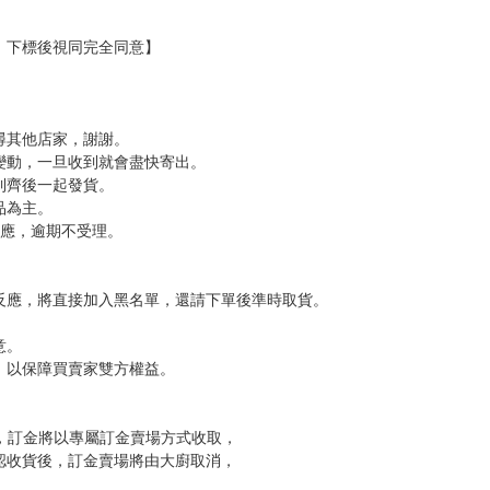
、
等。
設計及原畫。
師傳說》、《反逆のソウルイーター》等。
，下標後視同完全同意】
尋其他店家，謝謝。
變動，一旦收到就會盡快寄出。
到齊後一起發貨。
品為主。
反應，逾期不受理。