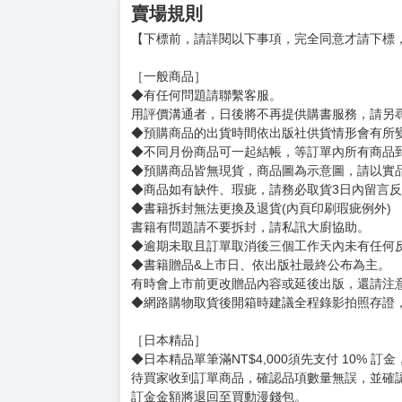
興趣是觀看體育賽事和電玩。
主要作品有本作、《軍師は何でも知っている》
《使徒戦記 ことなかれ貴族と薔薇姫の英雄伝》
插畫：夕薙
自由插畫家，繪製輕小說插畫、遊戲插畫、角色
負責插畫的主要作品有本作、《Legend 魔獸
個人推特：https://twitter.com/y_nagii
賣場規則
【下標前，請詳閱以下事項，完全同意才請下標
［一般商品］
◆有任何問題請聯繫客服。
用評價溝通者，日後將不再提供購書服務，請另
◆預購商品的出貨時間依出版社供貨情形會有所
◆不同月份商品可一起結帳，等訂單內所有商品
◆預購商品皆無現貨，商品圖為示意圖，請以實
◆商品如有缺件、瑕疵，請務必取貨3日內留言
◆書籍拆封無法更換及退貨(內頁印刷瑕疵例外)