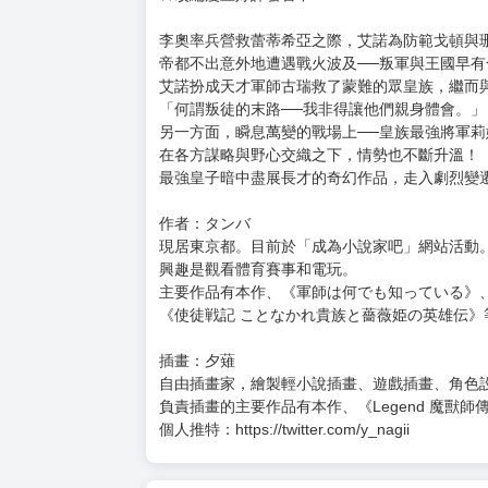
購買評價限制
使用超商取貨付款：負評≦1分 超商未取貨≦1
最強廢渣皇子暗中活躍於帝位之爭 (8) 佯裝無
定價：新台幣$ 240 元
預計出版日：2026年6月24日
★超人氣網路小說書籍化！大幅加筆重生！
★系列銷售突破150萬冊（此為紙本與電子書的合
★改編漫畫好評發售中！
李奧率兵營救蕾蒂希亞之際，艾諾為防範戈頓與
帝都不出意外地遭遇戰火波及──叛軍與王國早
艾諾扮成天才軍師古瑞救了蒙難的眾皇族，繼而
「何謂叛徒的末路──我非得讓他們親身體會。」
另一方面，瞬息萬變的戰場上──皇族最強將軍
在各方謀略與野心交織之下，情勢也不斷升溫！
最強皇子暗中盡展長才的奇幻作品，走入劇烈變
作者：タンバ
現居東京都。目前於「成為小說家吧」網站活動