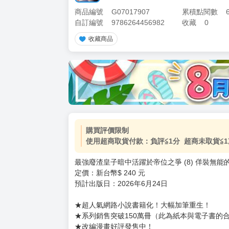
商品編號
G07017907
累積點閱數
自訂編號
9786264456982
收藏
0
收藏商品
加價購
( 共
1
件商品 )
(加購品) 買動漫★《$15元-
-
+