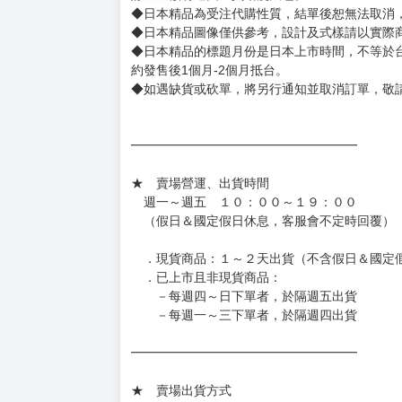
書籍有問題請不要拆封，請私訊大廚協助。
◆逾期未取且訂單取消後三個工作天內未有任何
◆書籍贈品&上市日、依出版社最終公布為主。
有時會上市前更改贈品內容或延後出版，還請注
◆網路購物取貨後開箱時建議全程錄影拍照存證
［日本精品］
◆日本精品單筆滿NT$4,000須先支付 10% 
待買家收到訂單商品，確認品項數量無誤，並確
訂金金額將退回至買動漫錢包。
◆日本精品為受注代購性質，結單後恕無法取消
◆日本精品圖像僅供參考，設計及式樣請以實際
◆日本精品的標題月份是日本上市時間，不等於
約發售後1個月-2個月抵台。
◆如遇缺貨或砍單，將另行通知並取消訂單，敬
━━━━━━━━━━━━━━━━━━
★ 賣場營運、出貨時間
週一～週五 １０：００～１９：００