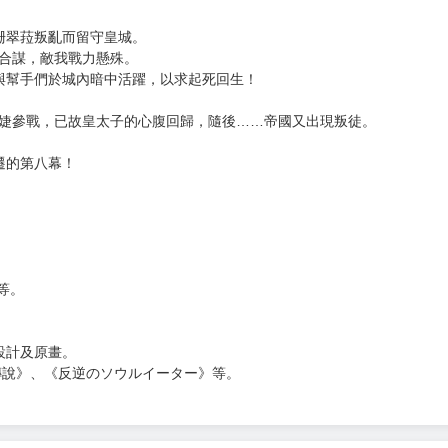
次 未完成交易≦1次 （近半年）
能的SS級皇子背地支配王位繼承戰
計數字，計算至2025年8月）！
珊翠菈叛亂而留守皇城。
有合謀，敵我戰力懸殊。
與幫手們於城內暗中活躍，以求起死回生！
莉婕參戰，已故皇太子的心腹回歸，隨後……帝國又出現叛徒。
遷的第八幕！
。