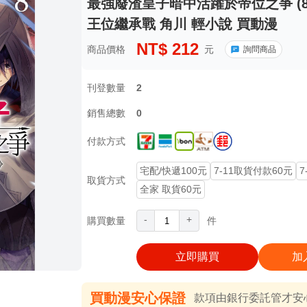
最強廢渣皇子暗中活躍於帝位之爭 (8
王位繼承戰 角川 輕小說 買動漫
NT$
212
商品價格
元
詢問商品
刊登數量
2
銷售總數
0
付款方式
宅配/快遞100元
7-11取貨付款60元
7
取貨方式
全家 取貨60元
-
+
購買數量
件
立即購買
加
買動漫安心保證
款項由銀行委託管才安心 