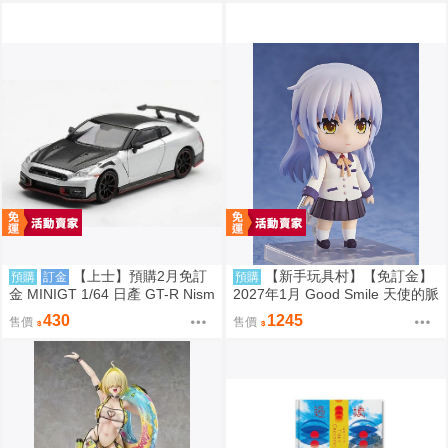
【上士】預購2月免訂
【新手玩具村】【免訂金】
預購
訂金
預購
金 MINIGT 1/64 日產 GT-R Nism
2027年1月 Good Smile 天使的脈
o 2024 銀 右駕 39681 0809
動Angel Beats! 立華奏 黏土人 再
430
1245
售價
售價
販