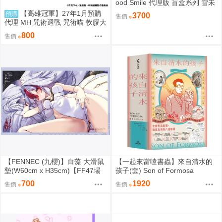
ood Smile 代理版 盲盒系列 雪未
來全明星 模型收藏 Vol.2 盒玩 09
【高雄冠軍】27年1月預購
預購
3700
售價
06
代理 MH 咒術迴戰 咒術喵 軟膠大
貓咪 夏油傑 再版 免訂金0813
800
售價
【FENNEC (九櫻)】白藻 大滑鼠
【一起來當嗑書蟲】來自清水的
墊(W60cm x H35cm)【FF47場
孩子(套) Son of Formosa
前預購】{宅即門}
700
1920
售價
售價