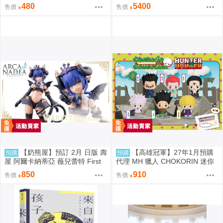
風
n 蔚藍檔案 Blue Archive 渚 ～花
480
5400
售價
售價
香微笑～ 1/7 PVC完成品 0923
【奶熊屋】預訂 2月 日版 壽
【高雄冠軍】27年1月預購
預購
預購
屋 阿爾卡納蒂亞 薇兒蕾特 First
代理 MH 獵人 CHOKORIN 迷你
Engage 一般版 組裝模型 0816
玩偶收藏集 第1彈 中盒6入 免訂
850
910
售價
售價
金0813