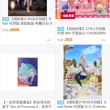
【殘荷齋27年08月預購】P
預購
hat! 代理版 碧藍航線 奇爾沙治 S
pringtime Data 1/6 PVC完成品 0
【高雄冠軍】27年1月預購
預購
6000
售價
923
代理 MH 守護甜心! CHOKORIN
迷你玩偶收藏集 第1彈 中盒6入
910
售價
免訂金0813
【一起來當嗑書蟲】來自清水的
【殘荷齋27年09月預購】G
預購
孩子 Son of Formosa 4：化作千
ood Smile 代理版 G.S. Collectio