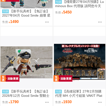
【殘荷齋27年04月預購】Lu
預購
minous Box 代理版 請問您今天
要來點兔子嗎？ 心愛 禮服Ver. 1/
【新手玩具村】【免訂金】
預購
5450
售價
7 PVC完成品 0906
2027年04月 Good Smile 崩壞 星
穹鐵道 流螢 黏土人
1490
售價
【新手玩具村】【免訂金】
【高雄冠軍】27年2月預購
預購
預購
2026年12月 Good Smile 聖騎士
代理 MH 小尺寸組裝 VAKIT Plat
之戰-奮戰- 拉姆雷薩爾=瓦倫泰
oon 裝甲騎兵 灰色的魔女 中盒6
1790
1930
售價
售價
黏土人 再販
入 0813