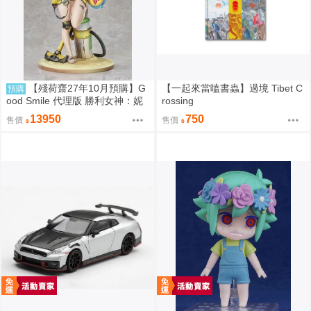
【殘荷齋27年10月預購】G
【一起來當嗑書蟲】過境 Tibet C
預購
ood Smile 代理版 勝利女神：妮
rossing
姬 伊萊格：BOOM與驚嚇 1/4 PV
13950
750
售價
售價
C完成品 0906