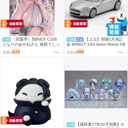
X
（四葉亭）預約8月 C108
【上士】預購1月免訂
預購
預購
訂金
となりのあやねさん 旅館でしっ
金 MINIGT 1/64 Aston Martin DB
ぽり編 ヘリを
S 2008 銀2008 左駕吊卡 39672
820
490
售價
售價
0809
【殘荷齋27年02月預購】G
預購