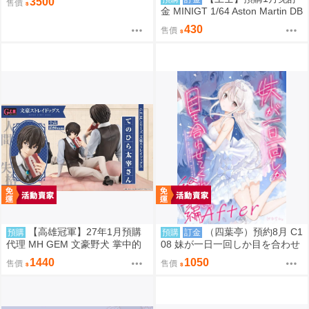
3500
售價
金 MINIGT 1/64 Aston Martin DB
S 2008 銀2008 左駕 39671 080
430
售價
9
【高雄冠軍】27年1月預購
（四葉亭）預約8月 C1
預購
預購
訂金
代理 MH GEM 文豪野犬 掌中的
08 妹が一日一回しか目を合わせ
太宰 太宰治 免訂金0813
てくれない。After総集編 はまけ
1440
1050
售價
售價
ん。