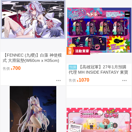
【FENNEC (九櫻)】白藻 神使模
式 大滑鼠墊(W60cm x H35cm)
【FF47場前預購】{宅即門}
【高雄冠軍】27年1月預購
預購
700
售價
代理 MH INSIDE FANTASY 東寶
怪獸 哥吉拉對黑多拉 黑多拉 中
1070
售價
盒4入0813