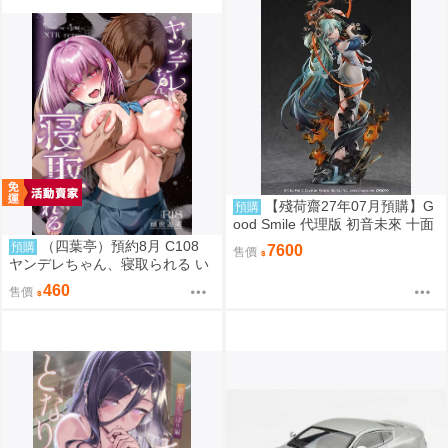
【殘荷齋27年07月預購】G
預購
ood Smile 代理版 初音未來 十面
埋伏Ver. 1/7 PVC完成品 再販 09
（四葉亭）預約8月 C108
預購
7600
售價
06
ヤンデレちゃん、寝取られる い
つきけいせい
460
售價