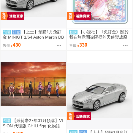
【上士】預購1月免訂
【小凜社】《免訂金》關於
預購
訂金
預購
金 MINIGT 1/64 Aston Martin DB
我在無意間被隔壁的天使變成廢
S 2008 銀2008 右駕 39674 080
柴這件事2 椎名真晝 賞櫻 小惡魔
430
330
售價
售價
9
偶像 愚人節 情人節 壓克力杯墊
【殘荷齋27年01月預購】VI
預購
SION 代理版 CHILLfigg 化物語
盒玩 中盒6入 0923
【上士】預購1月免訂
預購
訂金