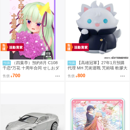
（四葉亭）預約8月 C108
【高雄冠軍】27年1月預購
預購
預購
千恋*万花 十周年合同 せしおダ
代理 MH 咒術迴戰 咒術喵 軟膠大
ブル
貓咪 五條悟 再版 免訂金0813
700
800
售價
售價