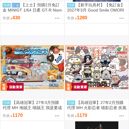
【上士】預購2月免訂
【新手玩具村】【免訂金】
預購
訂金
預購
金 MINIGT 1/64 日產 GT-R Nism
2027年3月 Good Smile OMORI
o 2024 銀 左駕 39678 0809
Basil 黏土人 再販
430
1280
售價
售價
【高雄冠軍】27年3月預購
【高雄冠軍】27年2月預購
預購
預購
代理 MH 海賊王 喵賊王 我是要成
代理 MH 火影忍者 喵影忍者 疾風
為海賊王的喵! 中盒8入 再版 免訂
傳 師弟・絆篇 中盒8入 再版 免訂
1170
1170
售價
售價
金0813
金0813