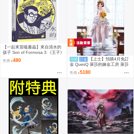
【一起來當嗑書蟲】來自清水的
孩子 Son of Formosa 3:《王子》
時代
【上士】預購4月免訂
預購
訂金
480
售價
金 QuesQ 萊莎的鍊金工房 萊莎
琳 斯托特 婚紗禮服Ver 1/7 1111
5180
售價