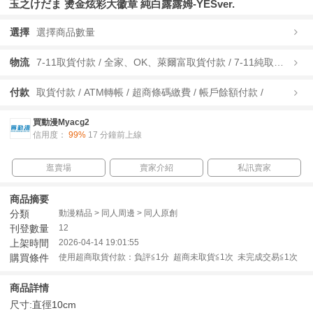
玉之けだま 燙金炫彩大徽章 純白露露姆-YESver.
選擇
選擇商品數量
物流
7-11取貨付款 / 全家、OK、萊爾富取貨付款 / 7-11純取貨 / 全家、OK、萊爾富純取貨 / 宅配/快遞 /
付款
取貨付款 / ATM轉帳 / 超商條碼繳費 / 帳戶餘額付款 /
買動漫Myacg2
信用度：
99%
17 分鐘前上線
逛賣場
賣家介紹
私訊賣家
商品摘要
分類
動漫精品 > 同人周邊 > 同人原創
刊登數量
12
上架時間
2026-04-14 19:01:55
購買條件
使用超商取貨付款：負評≦1分 超商未取貨≦1次 未完成交易≦1次
商品詳情
尺寸:直徑10cm