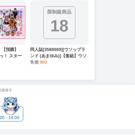
限制級商品
18
】【預購】
同人誌[3588069][ウソップラ
ぽっ！ スター
ンド (あまゆみ)]【套組】ウソ
牌
ップランド「オリジナル本」
售價
900
セット (原創)
動漫徵才
 - 19:00