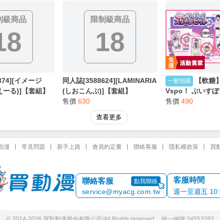
制級商品
限制級商品
18
18
374][イメージ
同人誌[3588624][LAMINARIA
【軟糖
一般預購
神社えーる)]【套組】
(しおこんぶ)]【套組】
Vspo！ ぶいす
ipt「オリジナル
LAMINARIA「白山華凜のシド
售價
630
トセット 成員立
售價
490
原創)
ウ制度」セット (創作)
查看更多
動漫
常見問題
新手上路
會員約定書
聯絡客服
隱私權政策
買
客服時間
聯絡客服
點我聯絡
service@myacg.com.tw
週一至週五 10:00
© 2014-2026 買對動漫股份有限公司
|
All Rights reserved. 統一編號:24553282