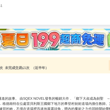
51
次 未完成交易≦1次 （近半年）
進的故事。 由SQEX NOVEL發售的暢銷大作．「鄉下大叔成為劍聖
爾．格德南特在位處雷貝利斯王國鄉下地方的畢登村劍術道場內擔任教師。
入練習的她，不僅在道場裡迅速地展露頭角，體內的魔術之力也同時開始覺