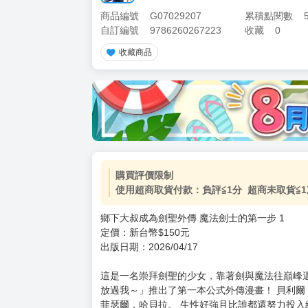
商品編號
G07029207
累積點閱數
自訂編號
9786260267223
收藏
0
收藏商品
購買評價限制
使用超商取貨付款：負評≦1分 超商未取貨≦1
鄉下大叔成為劍聖外傳 魔法劍士的第一步 1
定價：新台幣$150元
出版日期：2026/04/17
這是一名崇拜劍聖的少女，靠著劍與魔法往巔峰邁
放過我～」推出了第一本公式外傳漫畫！ 貝利
菲瑟爾．哈貝拉。 生性好強且比誰都還努力投