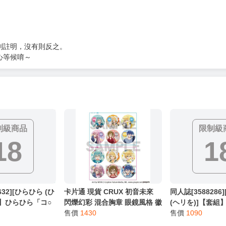
別註明，沒有則反之。
心等候唷～
制級商品
限制級
18
1
632][ひらひら (ひ
卡片通 現貨 CRUX 初音未來
同人誌[358828
組】ひらひら「コ○
閃爍幻彩 混合胸章 眼鏡風格 徽
(ヘリを)]【套組
編集部に行った日
章 吧唧 一中盒12入 全新未拆
售價
1430
「学マス本」セッ
售價
1090
が…」セット (原
大師)