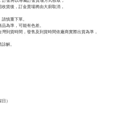
訂金，訂金將以專屬訂金賣場方式收取，
認收貨後，訂金賣場將由大廚取消，
，請慎重下單。
商品為準，可能有色差。
台灣到貨時間，發售及到貨時間依廠商實際出貨為準，
請諒解。
假日）