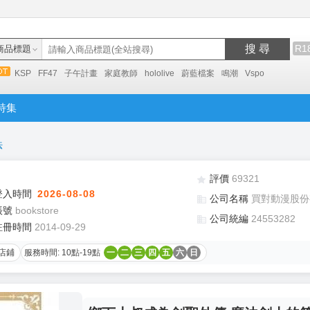
搜 尋
R1
商品標題
KSP
FF47
子午計畫
家庭教師
hololive
蔚藍檔案
鳴潮
Vspo
特集
法
評價
69321
登入時間
2026-08-08
公司名稱
買對動漫股份
帳號
bookstore
公司統編
24553282
註冊時間
2014-09-29
店鋪
服務時間: 10點-19點
一
二
三
四
五
六
日