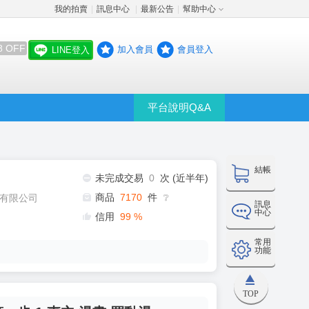
我的拍賣
訊息中心
最新公告
幫助中心
│
│
│
8 OFF
加入會員
會員登入
LINE登入
平台說明Q&A
結帳
未完成交易
0
次 (近半年)
商品
7170
件
有限公司
❔
訊息
中心
信用
99
%
常用
功能
TOP