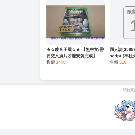
創)
限
★☆鏡音王國☆★ 【無中文/需
同人誌[3588
要交叉換片才能安裝完成】
script (
XBOX ONE 決勝時刻 二戰 美
售價
1490
イメージscr
售價
810
版 英文版 Call of Duty: WWII
本」セット (
COD WW2
關於買