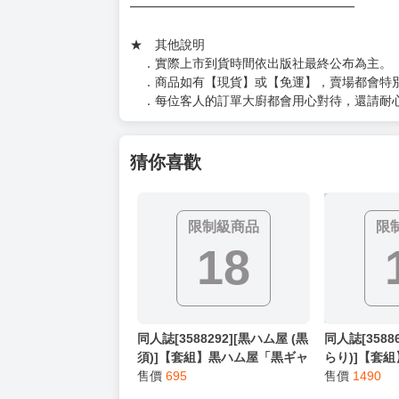
━━━━━━━━━━━━━━━━━━
★ 其他說明
．實際上市到貨時間依出版社最終公布為主。
．商品如有【現貨】或【免運】，賣場都會特
．每位客人的訂單大廚都會用心對待，還請耐
猜你喜歡
限制級商品
限
18
同人誌[3588292][黒ハム屋 (黒
同人誌[3588
須)]【套組】黒ハム屋「黒ギャ
らり)]【套
ルメンエス嬢がヤらせてくれ
售價
695
ティア出張
售價
1490
る話」セット (原創)
から妻の様子