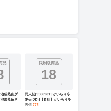
商品
限制級商品
8
18
6][池袋蒸留所
同人誌[3588361][かいらり亭
】池袋蒸留所
(PenDD)]【套組】かいらり亭
ト (學園偶像
「男の娘本」セット (偽娘)
售價
775