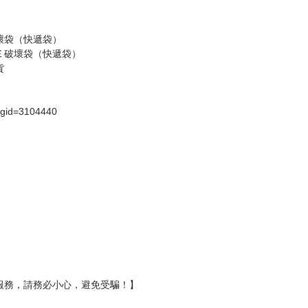
壞袋（快遞袋）
Ｅ破壞袋（快遞袋）
貨
）
?gid=3104440
服務，請務必小心，避免受騙！】