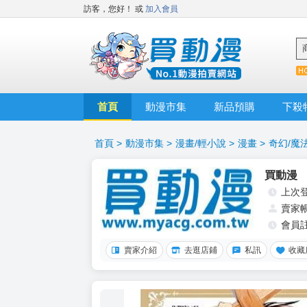
訪客，您好！
或
加入會員
首頁
動漫市集
新品預購
下殺
首頁
>
動漫市集
>
漫畫/輕小說
>
漫畫
>
奇幻/魔
買動漫
上次
賣家
會員
賣家介紹
去逛店鋪
私訊
收藏