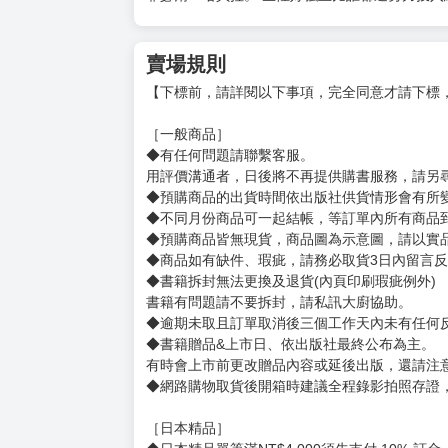
賣場規則
【下標前，請詳閱以下事項，完全同意才請下標
［一般商品］
◆有任何問題請聯繫客服。
用評價溝通者，日後將不再提供購書服務，請另
◆預購商品的出貨時間依出版社供貨情形會有所
◆不同月份商品可一起結帳，等訂單內所有商品
◆預購商品皆無現貨，商品圖為示意圖，請以實
◆商品如有缺件、瑕疵，請務必取貨3日內留言
◆書籍拆封無法更換及退貨(內頁印刷瑕疵例外)
書籍有問題請不要拆封，請私訊大廚協助。
◆逾期未取且訂單取消後三個工作天內未有任何
◆書籍贈品&上市日、依出版社最終公布為主。
有時會上市前更改贈品內容或延後出版，還請注
◆網路購物取貨後開箱時建議全程錄影拍照存證
［日本精品］