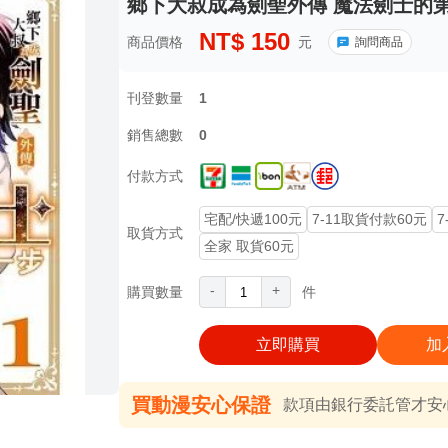
鄉下大叔成為劍聖外傳 魔法劍士的第一
NT$
150
商品價格
元
詢問商品
刊登數量
1
銷售總數
0
付款方式
宅配/快遞100元
7-11取貨付款60元
7
取貨方式
全家 取貨60元
-
+
購買數量
件
立即購買
加
買動漫安心保證
款項由銀行委託管才安心 