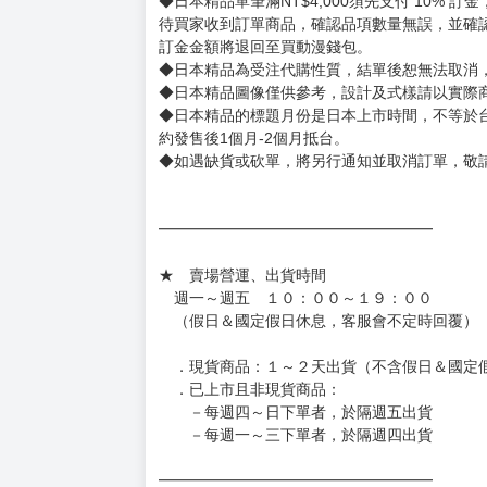
◆日本精品單筆滿NT$4,000須先支付 10% 
待買家收到訂單商品，確認品項數量無誤，並確
訂金金額將退回至買動漫錢包。
◆日本精品為受注代購性質，結單後恕無法取消
◆日本精品圖像僅供參考，設計及式樣請以實際
◆日本精品的標題月份是日本上市時間，不等於
約發售後1個月-2個月抵台。
◆如遇缺貨或砍單，將另行通知並取消訂單，敬
━━━━━━━━━━━━━━━━━━
★ 賣場營運、出貨時間
週一～週五 １０：００～１９：００
（假日＆國定假日休息，客服會不定時回覆）
．現貨商品：１～２天出貨（不含假日＆國定
．已上市且非現貨商品：
－每週四～日下單者，於隔週五出貨
－每週一～三下單者，於隔週四出貨
━━━━━━━━━━━━━━━━━━