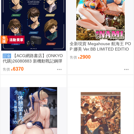
全新現貨 Megahouse 航海王 PO
P 娜美 Ver.BB LIMITED EDITIO
N PVC
【ACG網路書店】(ONKYO
訂金
2900
售價
代購)26080883 新機動戰記鋼彈
W 聯名耳機 CP-TWS01F
6370
售價