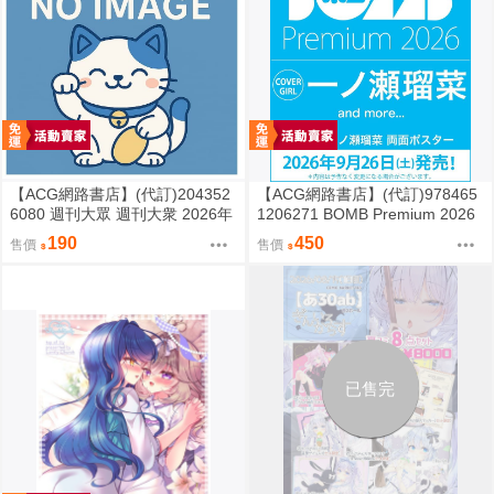
【ACG網路書店】(代訂)204352
【ACG網路書店】(代訂)978465
6080 週刊大眾 週刊大衆 2026年
1206271 BOMB Premium 2026
8月31日號 附:海報
封面:一ノ瀬瑠菜 附:雙面海報
190
450
售價
售價
已售完