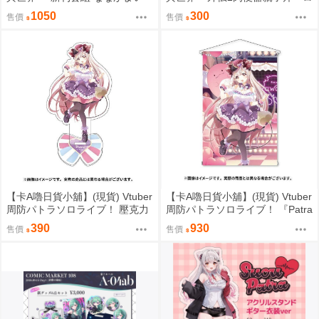
イヤルの家系を添えて～ ななか
1050
300
售價
售價
まい
【卡A嚕日貨小舖】(現貨) Vtuber
【卡A嚕日貨小舖】(現貨) Vtuber
周防パトラソロライブ！ 壓克力
周防パトラソロライブ！ 『Patra
立牌
Suou Sololive kawaii holic shibu
390
930
售價
售價
ya”』 B2掛軸