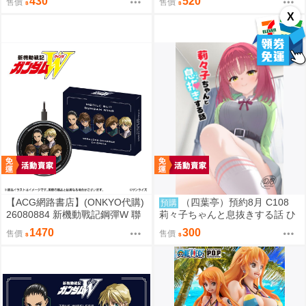
430
520
售價
售價
X
【ACG網路書店】(ONKYO代購)
（四葉亭）預約8月 C108
預購
26080884 新機動戰記鋼彈W 聯
莉々子ちゃんと息抜きする話 ひ
名耳機 專屬充電器
ろっち
1470
300
售價
售價