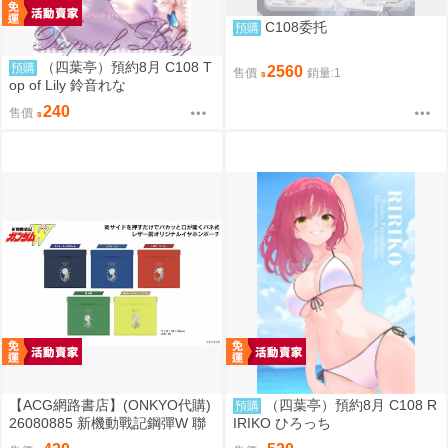
C108委托
預購
（四葉亭）預約8月 C108 T
預購
2560
售價
銷量:1
op of Lily 鈴音れな
240
售價
【ACG網路書店】(ONKYO代購)
（四葉亭）預約8月 C108 R
預購
26080885 新機動戰記鋼彈W 聯
IRIKO ひろっち
名耳機 收納包