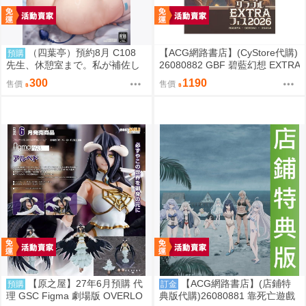
（四葉亭）預約8月 C108
【ACG網路書店】(CyStore代購)
預購
先生、休憩室まで。私が補佐し
26080882 GBF 碧藍幻想 EXTRA
ますVV かのぱん
Fes 2026 場刊 附:序號
300
1190
售價
售價
【原之屋】27年6月預購 代
【ACG網路書店】(店鋪特
預購
訂金
理 GSC Figma 劇場版 OVERLO
典版代購)26080881 靠死亡遊戲