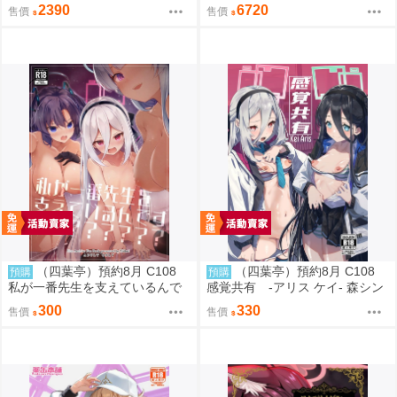
RD 聖王國篇 雅兒貝德 0918
混飯吃。44:CLOUDY BEACH 藍
2390
6720
售價
售價
光BD 幽鬼抱枕套限定版
（四葉亭）預約8月 C108
（四葉亭）預約8月 C108
預購
預購
私が一番先生を支えているんで
感覚共有 -アリス ケイ- 森シン
すけど みどり
リスク
300
330
售價
售價