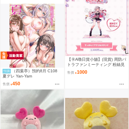
【卡A嚕日貨小舖】(現貨) 周防パ
トラファンミーティング 粉絲見
面會『パトラのわんちゃん大集
（四葉亭）預約8月 C108
預購
1000
售價
合』でっかい！！アクリルスタ
夏デレ Yan-Yam
ンド 壓克力立牌 藤真拓哉先生ve
450
售價
r