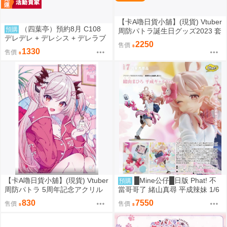
【卡A嚕日貨小舖】(現貨) Vtuber
（四葉亭）預約8月 C108
預購
周防パトラ誕生日グッズ2023 套
デレデレ + デレシス + デレラブ
組
2250
售價
3冊套組 附資料夾 Yan-Yam
1330
售價
【卡A嚕日貨小舖】(現貨) Vtuber
█Mine公仔█日版 Phat! 不
預購
周防パトラ 5周年記念アクリル
當哥哥了 緒山真尋 平成辣妹 1/6
ボード 壓克力立板
PVC D9282
830
7550
售價
售價