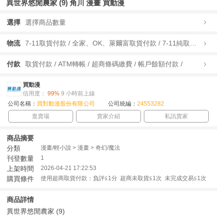
異世界悠閒農家 (9) 角川 漫畫 買動漫
選擇
選擇商品數量
物流
7-11取貨付款 / 全家、OK、萊爾富取貨付款 / 7-11純取貨 / 全家、OK、萊爾富純取貨 / 宅配/快遞 /
付款
取貨付款 / ATM轉帳 / 超商條碼繳費 / 帳戶餘額付款 /
買動漫
信用度：
99%
9 小時前上線
公司名稱：
買對動漫股份有限公司
公司統編：
24553282
逛賣場
賣家介紹
私訊賣家
商品摘要
分類
漫畫/輕小說 > 漫畫 > 奇幻/魔法
刊登數量
1
上架時間
2026-04-21 17:22:53
購買條件
使用超商取貨付款：負評≦1分 超商未取貨≦1次 未完成交易≦1次
商品詳情
異世界悠閒農家 (9)