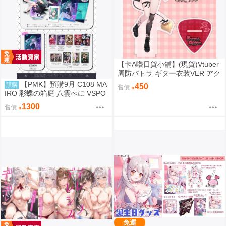
【卡A嚕日貨小舖】(現貨)Vtuber
周防パトラ ギター衣装VER アク
リルスタンド 壓克力立牌
【PMK】預購9月 C108 MA
預購
450
售價
IRO 彩蝶の箱庭 八雲べに VSPO
1300
售價
免運