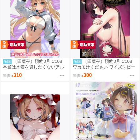
（四葉亭）預約8月 C108
（四葉亭）預約8月 C108
預購
預購
本当は水着を貸したくないアル
ワカモ汁ください ワイズスピー
キャスちゃん いのうえとみい
ク
310
300
售價
售價