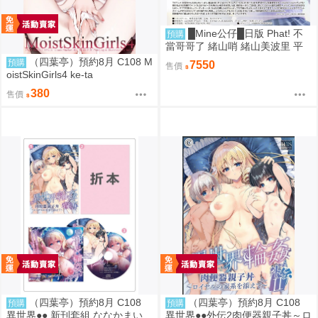
█Mine公仔█日版 Phat! 不
預購
當哥哥了 緒山哨 緒山美波里 平
成辣妹 1/6 PVC D9283
（四葉亭）預約8月 C108 M
預購
7550
售價
oistSkinGirls4 ke-ta
380
售價
（四葉亭）預約8月 C108
（四葉亭）預約8月 C108
預購
預購
異世界●● 新刊套組 ななかまい
異世界●●外伝2肉便器親子丼～ロ