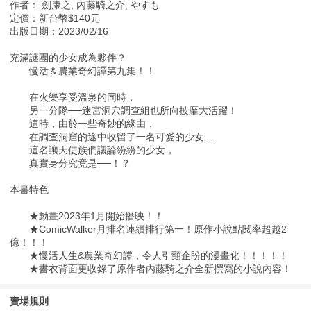
作者： 劍康之, 內藤騎之介, やすも
定價：新台幣$140元
出版日期：2023/02/16
充滿謎團的少女成為夥伴？
慢活＆農業奇幻譚第九集！！
在火樂享受溫泉的同時，
另一分隊──迷宮洞穴調查組也所向披靡大活躍！
這時，由於一些奇妙的緣由，
在調查洞窟的途中收留了一名可愛的少女…
這名讓天使族們議論紛紛的少女，
真實身分究竟是──！？
本書特色
★動畫2023年1月開始播映！！
★ComicWalker月排名連續排行第一！原作小說點閱率超越2
億！！！
★慢活人生&農業奇幻譚，令人引頸企盼的漫畫化！！！！！
★書衣背面更收錄了原作者內藤騎之介全新撰寫的小說內容！
賣場規則