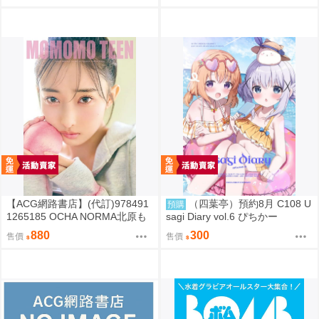
整專輯 完全生產限定盤
輯 通常盤
【ACG網路書店】(代訂)978491
（四葉亭）預約8月 C108 U
預購
1265185 OCHA NORMA北原も
sagi Diary vol.6 ぴちかー
も 寫真集「もももてぃーん。」
880
300
售價
售價