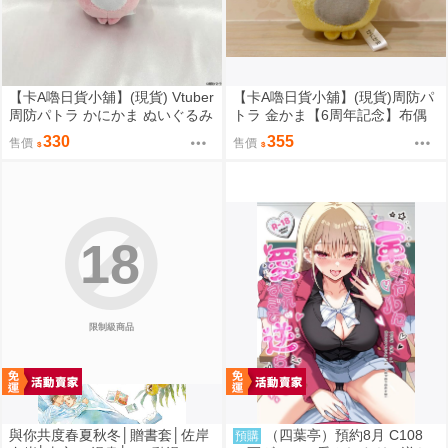
【卡A嚕日貨小舖】(現貨) Vtuber
【卡A嚕日貨小舖】(現貨)周防パ
周防パトラ かにかま ぬいぐるみ
トラ 金かま【6周年記念】布偶
キーホルダー 布偶鑰匙圈
吊飾
330
355
售價
售價
18
限制級商品
與你共度春夏秋冬│贈書套│佐岸
（四葉亭）預約8月 C108
預購