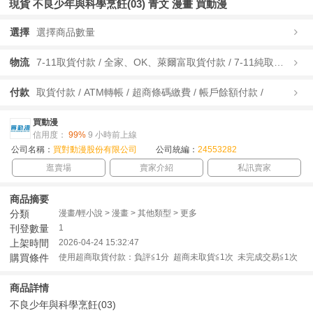
現貨 不良少年與科學烹飪(03) 青文 漫畫 買動漫
選擇
選擇商品數量
物流
7-11取貨付款 / 全家、OK、萊爾富取貨付款 / 7-11純取貨 / 全家、OK、萊爾富純取貨 / 宅配/快遞 /
付款
取貨付款 / ATM轉帳 / 超商條碼繳費 / 帳戶餘額付款 /
買動漫
信用度：
99%
9 小時前上線
公司名稱：
買對動漫股份有限公司
公司統編：
24553282
逛賣場
賣家介紹
私訊賣家
商品摘要
分類
漫畫/輕小說 > 漫畫 > 其他類型 > 更多
刊登數量
1
上架時間
2026-04-24 15:32:47
購買條件
使用超商取貨付款：負評≦1分 超商未取貨≦1次 未完成交易≦1次
商品詳情
不良少年與科學烹飪(03)