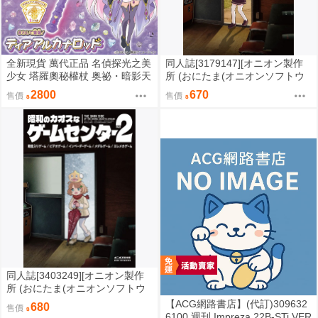
全新現貨 萬代正品 名偵探光之美
同人誌[3179147][オニオン製作
少女 塔羅奧秘權杖 奥祕・暗影天
所 (おにたま(オニオンソフトウ
使 權杖 法杖 魔法棒 變身器 森亞
ェア))]昭和のカオスなゲームセ
2800
670
售價
售價
露露卡
ンター (其他)
同人誌[3403249][オニオン製作
所 (おにたま(オニオンソフトウ
ェア))]昭和のカオスなゲームセ
【ACG網路書店】(代訂)309632
680
售價
ンター PART 2 (其他)
6100 週刊 Impreza 22B-STi VER