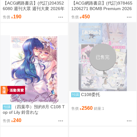
【ACG網路書店】(代訂)204352
【ACG網路書店】(代訂)978465
6080 週刊大眾 週刊大衆 2026年
1206271 BOMB Premium 2026
8月31日號 附:海報
封面:一ノ瀬瑠菜 附:雙面海報
190
450
售價
售價
已售完
C108委托
預購
（四葉亭）預約8月 C108 T
預購
2560
售價
銷量:1
op of Lily 鈴音れな
240
售價