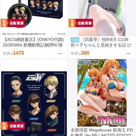
【ACG網路書店】(ONKYO代購)
（四葉亭）預約8月 C108
預購
26080884 新機動戰記鋼彈W 聯
莉々子ちゃんと息抜きする話 ひ
名耳機 專屬充電器
ろっち
1470
300
售價
售價
全新現貨 Megahouse 航海王 PO
P 娜美 Ver.BB LIMITED EDITIO