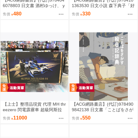
6078803 日文書 酒村ゆっけ、 y
1363530 日文小說 森下典子「好
ukke sakamura「明るい夜に、
日日記：季節のように生きる」
480
330
售價
售價
星を探して」
【上士】整理品現貨 代理 MH thr
【ACG網路書店】(代訂)978490
eezero 閃電霹靂車 超級阿斯拉
9842138 日文書「ことばをさが
完全變形 無壓克力盒 請詳閱內文
す絵日記辞典」YUEISHA DICTI
11000
550
售價
售價
ONARY