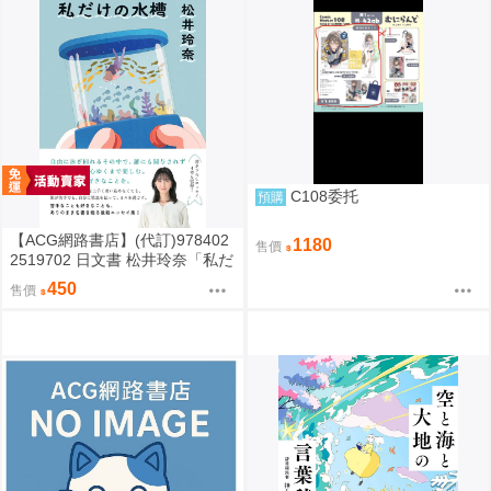
C108委托
預購
【ACG網路書店】(代訂)978402
1180
售價
2519702 日文書 松井玲奈「私だ
けの水槽」
450
售價