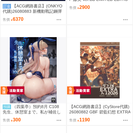
N PVC
【ACG網路書店】(ONKYO
訂金
2900
售價
代購)26080883 新機動戰記鋼彈
W 聯名耳機 CP-TWS01F
6370
售價
（四葉亭）預約8月 C108
【ACG網路書店】(CyStore代購)
預購
先生、休憩室まで。私が補佐し
26080882 GBF 碧藍幻想 EXTRA
ますVV かのぱん
Fes 2026 場刊 附:序號
300
1190
售價
售價