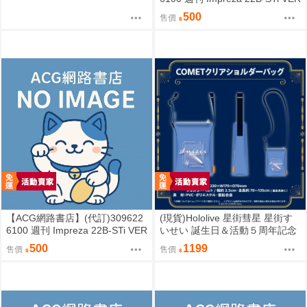
SION をつくる (10)
500
售價
【ACG網路書店】(代訂)309622
(現貨)Hololive 星街彗星 星街す
6100 週刊 Impreza 22B-STi VER
いせい 誕生日＆活動５周年記念
SION をつくる (9)
COMET透明側背包 單肩背包
500
1199
售價
售價