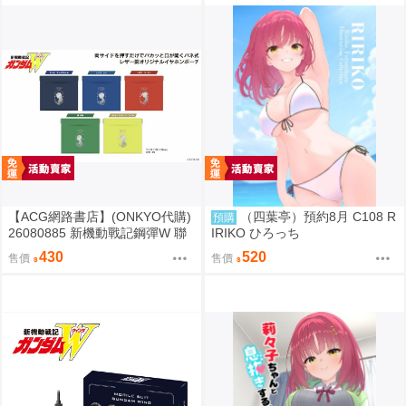
【ACG網路書店】(ONKYO代購)
（四葉亭）預約8月 C108 R
預購
26080885 新機動戰記鋼彈W 聯
IRIKO ひろっち
名耳機 收納包
430
520
售價
售價