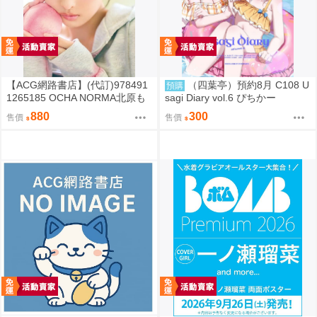
【ACG網路書店】(代訂)978491
（四葉亭）預約8月 C108 U
預購
1265185 OCHA NORMA北原も
sagi Diary vol.6 ぴちかー
も 寫真集「もももてぃーん。」
880
300
售價
售價