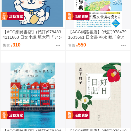
【ACG網路書店】(代訂)978433
【ACG網路書店】(代訂)978479
4111663 日文小說 坂木司「アン
1633661 日文書 神永 曉「空と
と幸福」
海と大地の言葉辞典」
310
550
售價
售價
【ACG網路書店】(代訂)978404
【ACG網路書店】(代訂)978410