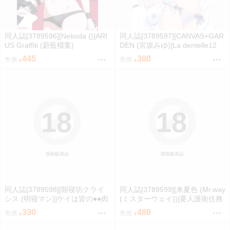
同人誌[3789596][Nekoda ()]ARI
同人誌[3789597][CANVAS+GAR
US Graffiti (蔚藍檔案)
DEN (宮坂みゆ)]La dentelle12
(創作)
445
380
售價
售價
18
18
限制級商品
限制級商品
同人誌[3789598][朝寝坊クライ
同人誌[3789599][来夏色 (Mr.way
シス (明寝マン)]ケイは皆の●●肉
(ミスターウェイ))]要人護衛任務
便器 (蔚藍檔案)
2 (咒術迴戰)
330
480
售價
售價