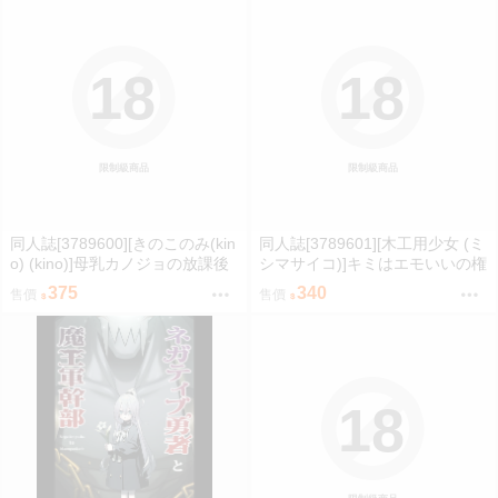
18
18
限制級商品
限制級商品
同人誌[3789600][きのこのみ(kin
同人誌[3789601][木工用少女 (ミ
o) (kino)]母乳カノジョの放課後
シマサイコ)]キミはエモいいの権
ミルクえっち (原創)
化4 (hololive )
375
340
售價
售價
18