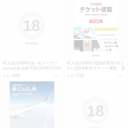
18
限制級商品
同人誌[3788912][いぬドーナツ
同人誌[3788913][新砂通信 (せと
(curse)]ある鎮守府の日常EXTRA
かい)]日本航空チケット便覧 国
(艦隊收藏)
内線編 (其他)
450
710
售價
售價
18