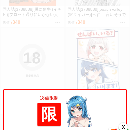
同人誌[3788888][兎に角牛 (イチ
同人誌[3788889][peach valley
ヒ)]プロット通りにいかない人
(柊タイガー)]っす。-言いそうで
(蔚藍檔案)
言わなさそうだけど言わなささ
340
340
售價
售價
そう- (Love Live Superstar)
18
限制級商品
同人誌[3788891][紙袋works (環
同人誌[3788892][紙袋works (環
18歲限制
月紙袋)]つづさや同棲はじめての
月紙袋)]せんぱい、いるいります
夏合同サマーハッピーデイズ (蓮
(蓮之空女學院學園偶像俱樂部)
限
710
310
售價
售價
之空女學院學園偶像俱樂部)
X