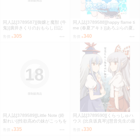
限制級商品
同人誌[3789587][御嬢と魔獣 (牛
同人誌[3789588][happy flame ti
鬼)]廣井きくりのおもらし日記
me (春夏アキト)]あろぷらの夏。
(孤獨搖滾)
(蔚藍檔案)
305
340
售價
售價
18
限制級商品
同人誌[3789589][Little Note (鈴
同人誌[3789590][くらっしゅハ
梨れい)]性欲高めの妹がこっちを
ウス (比良坂真琴)]慧音先生の藤
見ている (原創)
原妹紅観察日記 (東方Project )
335
330
售價
售價