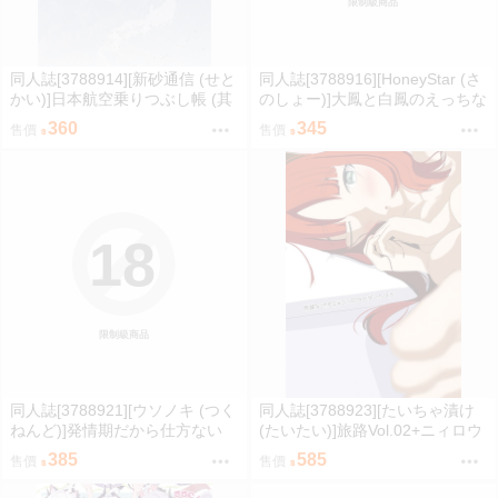
限制級商品
同人誌[3788914][新砂通信 (せと
同人誌[3788916][HoneyStar (さ
かい)]日本航空乗りつぶし帳 (其
のしょー)]大鳳と白鳳のえっちな
他)
ご奉仕 牛柄ビキニでお誘い編
360
345
售價
售價
(碧藍航線)
18
限制級商品
同人誌[3788921][ウソノキ (つく
同人誌[3788923][たいちゃ漬け
ねんど)]発情期だから仕方ない
(たいたい)]旅路Vol.02+ニィロウ
(獸人)
とデートプチ (原神)
385
585
售價
售價