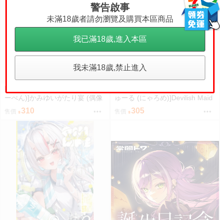
警告啟事
未滿18歲者請勿瀏覽及購買本區商品
我已滿18歲,進入本區
我未滿18歲,禁止進入
同人誌[3788899][えーべん堂 (え
同人誌[3788901][にゃろめのち
ーべん)]かみゆいがたり宴 (偶像
ゅーる (にゃろめ)]Devilish Maid
大師)
(hololive )
310
305
售價
售價