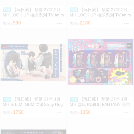
【玩日藏】 預購 27年 2月
【玩日藏】 預購 27年 2月
預購
預購
MH LOOK UP 抬頭系列 TV Anim
MH LOOK UP 抬頭系列 TV Anim
e BLEACH 死神 千年血戰篇 日番
e BLEACH 死神 千年血戰篇 日番
990
2180
售價
售價
谷冬獅郎 抬頭公仔 代理版
谷冬獅郎 & 平子真子 抬頭公仔
特典 代理版
【玩日藏】 預購 27年 1月
【玩日藏】 預購 27年 1月
預購
預購
MH G.E.M. GEM 文豪Stray Dog
MH 盒玩 INSIDE FANTASY 哥吉
s 文豪野犬 Palm size 掌心 掌中
拉對黑多拉 黑多拉 軟膠 1中盒4
1750
1350
售價
售價
太宰治 代理版
入 代理版