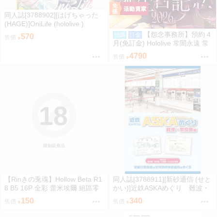
同人誌[3788902][はげちゃった
(HAGE)]OniLife (hololive )
【怨念事務所】預約 4
預購
訂金
570
售價
月(免訂金) Hololive 常闇永遠 常
闇トワ 2026誕生日記念 5款分售
4790
售價
0907
18
限制級商品
【Rinきの兎魂】Hollow Beta R1
同人誌[3788911][新砂通信 (せと
8 B5 16P 全彩 蕾米埃爾 絕區零
かい)]近鉄ASKAめぐり 難波・
ZZZ【FF47場前預購】{宅即門}
奈良線編 (鐵道)
150
340
售價
售價