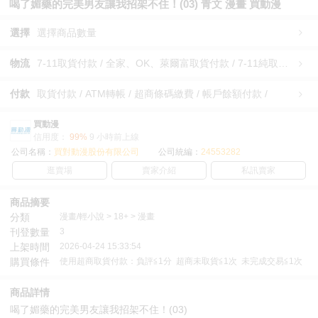
喝了媚藥的完美男友讓我招架不住！(03) 青文 漫畫 買動漫
選擇
選擇商品數量
物流
7-11取貨付款 / 全家、OK、萊爾富取貨付款 / 7-11純取貨 / 全家、OK、萊爾富純取貨 / 宅配/快遞 /
付款
取貨付款 / ATM轉帳 / 超商條碼繳費 / 帳戶餘額付款 /
買動漫
信用度：
99%
9 小時前上線
公司名稱：
買對動漫股份有限公司
公司統編：
24553282
逛賣場
賣家介紹
私訊賣家
商品摘要
分類
漫畫/輕小說 > 18+ > 漫畫
刊登數量
3
上架時間
2026-04-24 15:33:54
購買條件
使用超商取貨付款：負評≦1分 超商未取貨≦1次 未完成交易≦1次
商品詳情
喝了媚藥的完美男友讓我招架不住！(03)