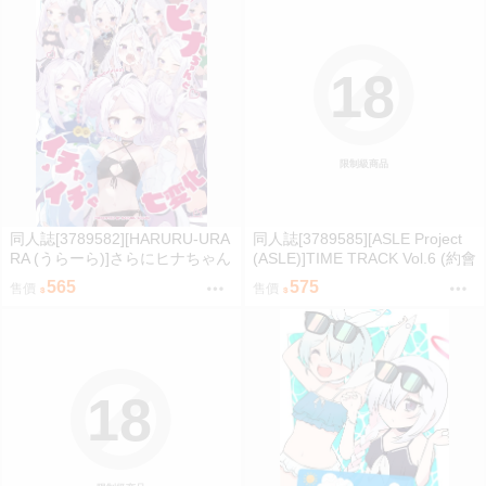
18
限制級商品
同人誌[3789582][HARURU-URA
同人誌[3789585][ASLE Project
RA (うらーら)]さらにヒナちゃん
(ASLE)]TIME TRACK Vol.6 (約會
とイチャイチャ七変化 (蔚藍檔
大作戰)
565
575
售價
售價
案)
18