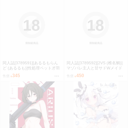
18
18
限制級商品
限制級商品
同人誌[3789591][あるるもらん
同人誌[3789592][2VS (椎名鯛)]
ど (あるるも)]性処理ペット才羽
マゾバレ主人と甘サドWメイド
モモイ (蔚藍檔案)
(原創)
345
450
售價
售價