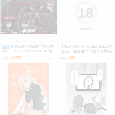
18
限制級商品
參號倉庫 預購 28年第1-2季
【Rinきの兎魂】Hollow Beta (本
訂金
HOT TOYS 12吋 MMS913B 復
+飯友) 2點套組 R18 蕾米埃爾 絕
仇者聯盟：末日崛起 萬磁王 豪華
區零 ZZZ【FF47場前預購】{宅
11700
300
售價
售價
特別版
即門}