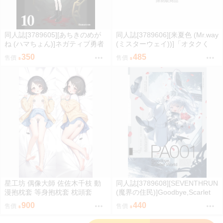
限制級商品
同人誌[3789605][あちきのめが
同人誌[3789606][来夏色 (Mr.way
ね (ハマちょん)]ネガティブ勇者
(ミスターウェイ))]「オタクく
と魔王軍幹部10 (原創)
ん」にやさしいギャル (原創)
350
485
售價
售價
星工坊 偶像大師 佐佐木千枝 動
同人誌[3789608][SEVENTHRUN
漫抱枕套 等身抱枕套 枕頭套
(魔界の住民)]Goodbye,Scarlet
World【特典】 (創作)
900
440
售價
售價
';