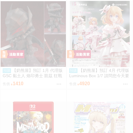
【奶熊屋】預訂 1月 代理版
【奶熊屋】預訂 4月 代理版
預購
預購
GSC 黏土人 烙印勇士 凱茲 狂戰
Luminous Box 1/7 請問您今天要
士鎧甲Ver BLOOD EDITION 090
來點兔子嗎？ 心愛 禮服Ver 0905
1410
4920
售價
售價
5