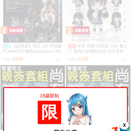
【奶熊屋】預訂 1月 代理版
全新 現貨 代理版 GSC 黏土
預購
下殺
PLAMATEA 繪師toridamono MX
人 我內心的糟糕念頭 山田杏奈
醬 組裝模型 0905
1930
1250
售價
售價
18歲限制
限
X