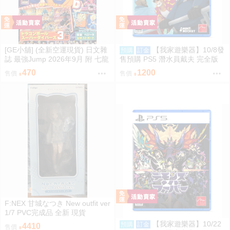
[GE小舖] (全新空運現貨) 日文雜
【我家遊樂器】10/8發
預購
訂金
誌 最強Jump 2026年9月 附 七龍
售預購 PS5 潛水員戴夫 完全版
珠 卡片 明信片 七龍珠SD 遊戲王
日版
470
1200
售價
售價
F:NEX 甘城なつき New outfit ver
1/7 PVC完成品 全新 現貨
【我家遊樂器】10/22
預購
訂金
4410
售價