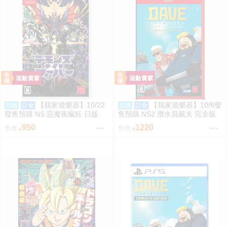
【我家遊樂器】10/22
【我家遊樂器】10/8發
預購
訂金
預購
訂金
發售預購 NS 惡魔夜瘋狂 日版
售預購 NS2 潛水員戴夫 完全版
日版
950
1220
售價
售價