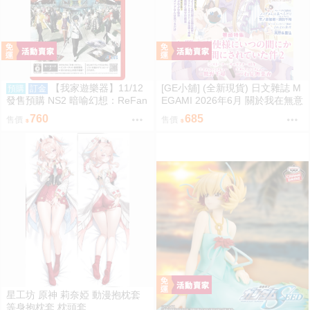
【我家遊樂器】11/12
[GE小舖] (全新現貨) 日文雜誌 M
預購
訂金
發售預購 NS2 暗喻幻想：ReFan
EGAMI 2026年6月 關於我在無意
tazio 鑰匙卡 日版
間被隔壁的天使變成廢柴這件事
760
685
售價
售價
椎名真晝
星工坊 原神 莉奈婭 動漫抱枕套
等身抱枕套 枕頭套