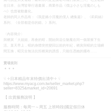
在日本、台灣皆舉行過畫展，商業作品《僕は小さな淫魔のしも
べ》也曾被動畫化。
老師的同人作品有：《我是嬌小淫魔的僕人 總集篇》、《莉莉絲》
系列、《全部都是你的錯。》系列。
〈內容簡介〉
與栖寅「大姐姐」再會的昭，開始與這位魅魔在同一個屋簷下生
活。某天早上，昭的身體突然變回以前的年紀，栖寅與昭的立場瞬
間互換，昭完全無法抗拒栖寅的誘惑，只能任憑她的擺布……
賣場規則