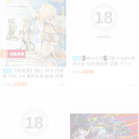
18
限制級商品
█Mine公仔█日版 Insight 肉
預購
感少女 玩具與妖精 艾薇 アイビ
ー 1/1 PMMA D9261
【奶熊屋】預訂 10月 代理
預購
6090
售價
版 GSC 1/4 勝利女神 妮姬 伊萊
格 BOOM與驚嚇 0905
12640
售價
18