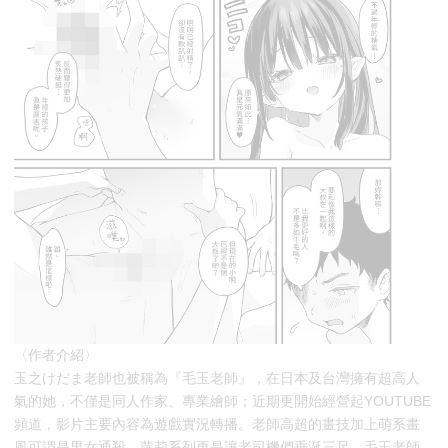
〈作者介紹〉
玉之けだま老師也被稱為『毛玉老師』，在日本及台灣擁有超高人
氣的她，不僅是同人作家、專業繪師；近期更開始經營起YOUTUBE
頻道，影片主要內容為遊戲實況轉播。老師高超的畫技加上萌系畫
風可謂是男女通殺，蘿莉系列更是讓老司機們垂涎三尺。毛玉老師