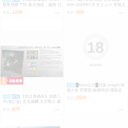
發售預購 PS5 集火地獄：越南 日
ASH 2026年7月 すとぷり 草莓王
版
子 魔法帽的工作室
1250
585
售價
售價
18
限制級商品
█Mine公仔█日版 Insight 肉
預購
感少女 芭蕾部 秘密特訓 櫻坂志
穗 桜坂しほ 1/6 PMMA D9262
【怨念事務所】預購 1
預購
訂金
5550
售價
月(免訂金) 史克威爾 太空戰士 最
終幻想 FF7 重生 桌遊 魔晶石獵
870
售價
人 再販 0821