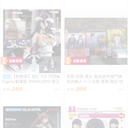
【奶熊屋】預訂 6月 代理版
全新 現貨 東立 躲在超市後門抽
預購
Figma 劇場版 OVERLORD 聖王
菸的兩人 1~3 全部 首刷 限定 特
國篇 雅兒貝德 0916
裝 地主 佐佐木 山田 田山 1到3集
2410
2050
售價
售價