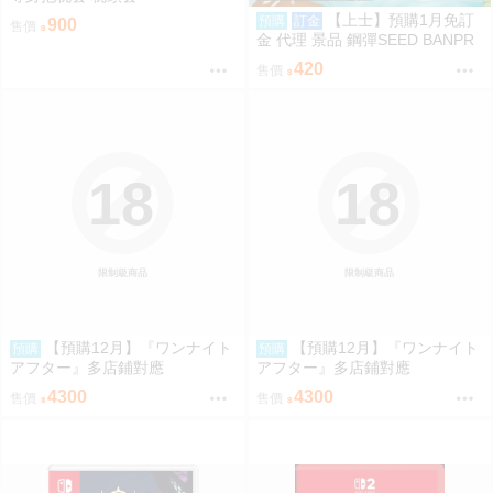
【上士】預購1月免訂
預購
訂金
900
售價
金 代理 景品 鋼彈SEED BANPR
ESTO EVOLVE 卡佳里·由拉·阿
420
售價
斯哈 曉之車
18
18
限制級商品
限制級商品
【預購12月】『ワンナイト
【預購12月】『ワンナイト
預購
預購
アフター』多店鋪對應
アフター』多店鋪對應
4300
4300
售價
售價