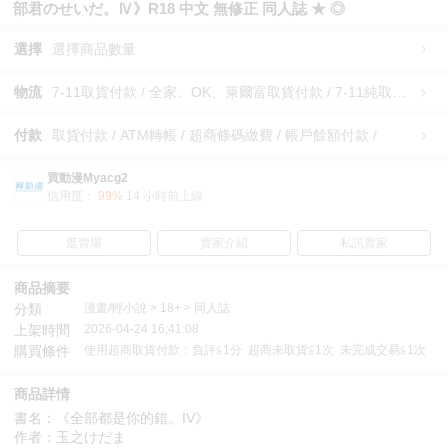
部君のせいだ。Ⅳ》R18 中文 無修正 同人誌 ★ ◎
選擇
選擇商品數量
物流
7-11取貨付款 / 全家、OK、萊爾富取貨付款 / 7-11純取貨 / 全家、OK、萊爾富純取貨 / 宅配/快遞 /
付款
取貨付款 / ATM轉帳 / 超商條碼繳費 / 帳戶餘額付款 /
買動漫Myacg2
信用度：
99%
14 小時前上線
逛賣場
賣家介紹
私訊賣家
商品摘要
分類
漫畫/輕小說 > 18+ > 同人誌
上架時間
2026-04-24 16:41:08
購買條件
使用超商取貨付款：負評≦1分 超商未取貨≦1次 未完成交易≦1次
商品詳情
書名：《全部都是你的錯。IV》
作者：玉之けだま