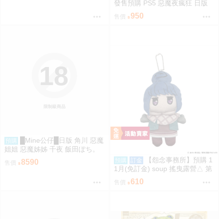
發售預購 PS5 惡魔夜瘋狂 日版
950
售價
18
限制級商品
█Mine公仔█日版 角川 惡魔
預購
姐姐 惡魔姊姊 千夜 飯田ぽち。
1/6 PVC D9264
【怨念事務所】預購 1
預購
訂金
8590
售價
1月(免訂金) soup 搖曳露營△ 第
3季 Q版珠鍊布偶吊飾 娃娃 玩偶
610
售價
志摩凜 0825