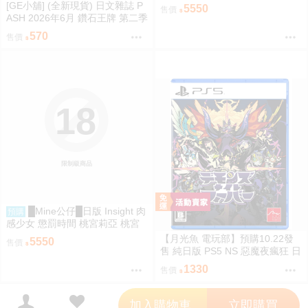
野小姐 牧野さん 1/6 PMMA D92
[GE小舖] (全新現貨) 日文雜誌 P
5550
售價
59
ASH 2026年6月 鑽石王牌 第二季
賽馬娘 神之雫 魔法帽的工作室
570
售價
18
限制級商品
█Mine公仔█日版 Insight 肉
預購
感少女 懲罰時間 桃宮莉亞 桃宮
りあ 1/6 PMMA D9258
【月光魚 電玩部】預購10.22發
5550
售價
售 純日版 PS5 NS 惡魔夜瘋狂 日
文版
1330
售價
';
加入購物車
立即購買