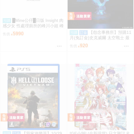
█Mine公仔█日版 Insight 肉
預購
感少女 性處理廁所的峰川小姐 峰
川さん 1/5 PMMA D9263
【怨念事務所】預購11
預購
訂金
5990
售價
月(免訂金)史克威爾 太空戰士 最
終幻想 FF14 以太之光 微縮模型
920
售價
小夜燈 三次再販 0824
【我家遊樂器】10/29
[GE小舖] (全新現貨) 日文雜誌 P
預購
訂金