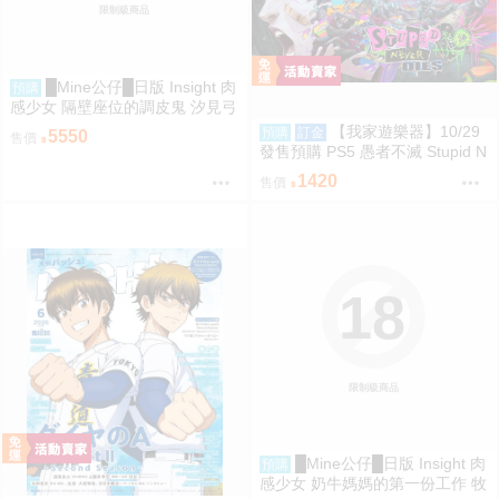
限制級商品
█Mine公仔█日版 Insight 肉
預購
感少女 隔壁座位的調皮鬼 汐見弓
良 1/6 PMMA D9260
【我家遊樂器】10/29
預購
訂金
5550
售價
發售預購 PS5 愚者不滅 Stupid N
ever Dies 日版
1420
售價
18
限制級商品
█Mine公仔█日版 Insight 肉
預購
感少女 奶牛媽媽的第一份工作 牧