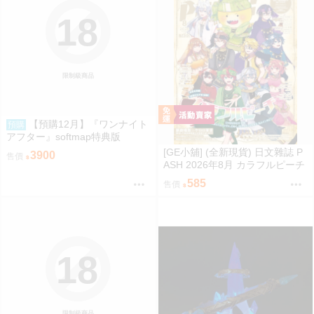
18
限制級商品
【預購12月】『ワンナイト
預購
アフター』softmap特典版
[GE小舖] (全新現貨) 日文雜誌 P
3900
售價
ASH 2026年8月 カラフルピーチ
からぴち Colorful Peach
585
售價
18
限制級商品