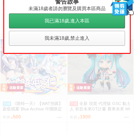
警告啟事
█Mine公仔█附特典親筆簽
█Mine公仔█附特典親筆簽
預購
預購
名 Hololive 兔田佩克拉 兎田ぺこ
名 Hololive 兔田佩克拉 兎田ぺこ
未滿18歲者請勿瀏覽及購買本區商品
ら 活動7周年記念 七週年紀念套
ら 活動7周年記念 七週年紀念套
4850
4850
售價
售價
組直筆親簽外套T恤
組直筆親簽外套T恤
我已滿18歲,進入本區
我未滿18歲,禁止進入
《限時一天》【WAT預購】
全新 現貨 代理版 GSC 黏土
預購
下殺
蔚藍檔案 Blue Archive 中國限定
人 初音未來GT計畫 賽車未來 MI
官方正版 千年夏日主題快閃店 優
KU 2026Ver 賽車
500
1900
售價
售價
香 乃愛 小雪 莉央 季 研討會 壓克
力立牌 立牌 徽章 鑰匙圈 YOSTA
R 模玩熊