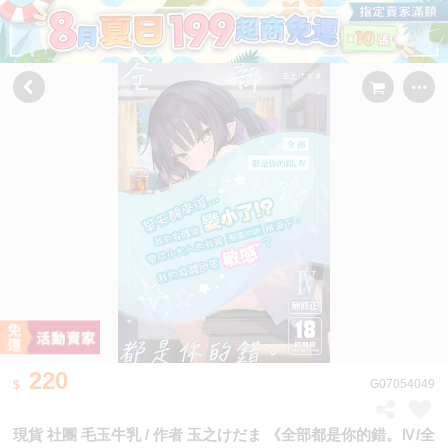
220
G07054049
現貨 社團 毛玉牛乳 / 作者 玉之けだま 《全部都是你的錯。Ⅳ/全