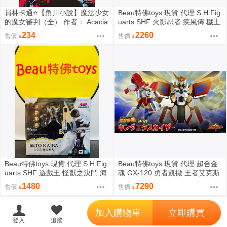
員林卡通⭐️【角川小說】魔法少女
Beau特佛toys 現貨 代理 S.H.Fig
的魔女審判（全） 作者： Acacia
uarts SHF 火影忍者 疾風傳 穢土
(附尼采書套)
轉身 宇智波斑 0209
234
2260
售價
售價
Beau特佛toys 現貨 代理 S.H.Fig
Beau特佛toys 現貨 代理 超合金
uarts SHF 遊戲王 怪獸之決鬥 海
魂 GX-120 勇者凱撒 王者艾克斯
馬瀬人 0209
凱撒 0209
1480
7290
售價
售價
';
加入購物車
立即購買
登入
追蹤