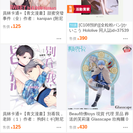
員林卡通⭐️【青文漫畫】甜蜜突發
事件（全）作者： kanipan (附尼
采書套)
[C108預約][全粒粉パン]か
預購
125
售價
いこう Hololive 同人誌id=37539
89
390
售價
員林卡通⭐️【青文漫畫】別看我，
Beau特佛toys 現貨 代理 景品 葬
老師（１）作者： 狗飼ミギ(附尼
送的芙莉蓮 Glasscape 欣梅爾 0
采書套)
302
125
430
售價
售價