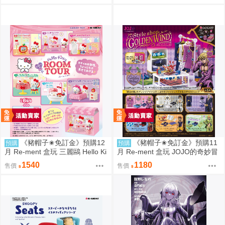
《豬帽子✬免訂金》預購12
《豬帽子✬免訂金》預購11
預購
預購
月 Re-ment 盒玩 三麗鷗 Hello Ki
月 Re-ment 盒玩 JOJO的奇妙冒
tty 秘密房間之旅 中盒6入 0816
險 服裝精品店 黃金之風 中盒6入
1540
1180
售價
售價
0816