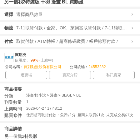
另一個我2特裝版 十羽 漫畫 BL 買動漫
選擇
選擇商品數量
物流
7-11取貨付款 / 全家、OK、萊爾富取貨付款 / 7-11純取貨 / 全家、OK、萊爾富純取貨 / 宅配/快遞 /
付款
取貨付款 / ATM轉帳 / 超商條碼繳費 / 帳戶餘額付款 /
買動漫
信用度：
99%
(上線中)
公司名稱：
買對動漫股份有限公司
公司統編：
24553282
逛賣場
賣家介紹
私訊賣家
商品摘要
分類
漫畫/輕小說 > 漫畫 > BL/GL > BL
刊登數量
1
上架時間
2026-04-27 17:48:12
購買條件
使用超商取貨付款：負評≦1分 超商未取貨≦1次 未完成交易≦1次
商品詳情
另一個我2特裝版