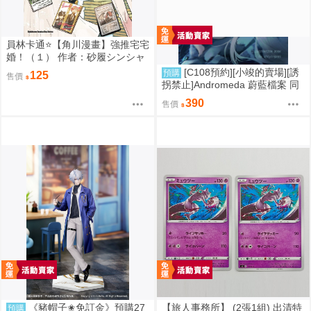
員林卡通⭐️【角川漫畫】強推宅宅
婚！（１） 作者：砂履シンシャ
(附尼采書套)
[C108預約][小竣的賣場][誘
預購
125
售價
拐禁止]Andromeda 蔚藍檔案 同
人誌id=3727344
390
售價
《豬帽子✬免訂金》預購27
【旅人事務所】 (2張1組) 出清特
預購