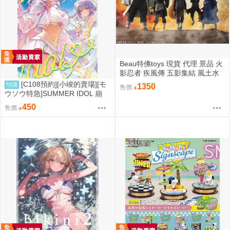
Beau特佛toys 現貨 代理 景品 火
影忍者 疾風傳 五影集結 風土水
影 我愛羅 大野木 照美冥 0302
[C108預約][小竣的賣場][モ
預購
1350
售價
ウソウ特急]SUMMER IDOL 崩
壞：星穹鐵道 同人誌id=3758363
450
售價