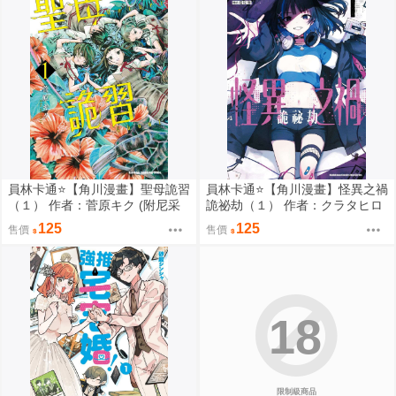
員林卡通⭐️【角川漫畫】聖母詭習
員林卡通⭐️【角川漫畫】怪異之禍
（１） 作者：菅原キク (附尼采
詭祕劫（１） 作者：クラタヒロ
書套)
ヤス (附尼采書套)
125
125
售價
售價
18
限制級商品