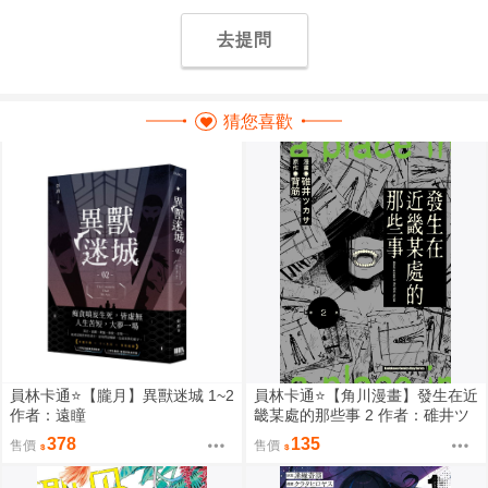
去提問
猜您喜歡
員林卡通⭐️【朧月】異獸迷城 1~2
員林卡通⭐️【角川漫畫】發生在近
作者：遠瞳
畿某處的那些事 2 作者：碓井ツ
カサ (附尼采書套)
378
135
售價
售價