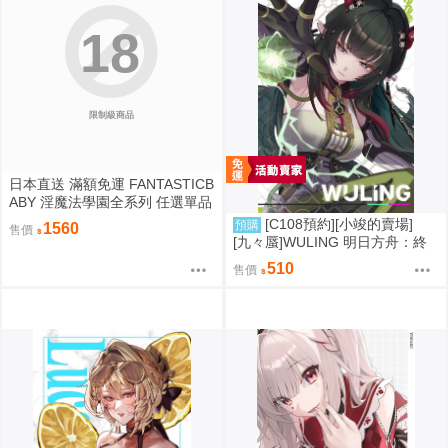
18
限制級商品
日本直送 滿額免運 FANTASTICB
ABY 淫魔法學園全系列 任選單品
/ 3位學妹豪華全套組 疾風雷神
[C108預約][小竣的賣場]
預購
1560
售價
[九々蜃]WULING 明日方舟：終
末地 同人誌id=3774619
510
售價