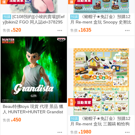
[C108預約][小竣的賣場][Eef
《豬帽子✬免訂金》預購12
預購
預購
y]bikini2 FGO 同人誌id=378295
月 Re-ment 盒玩 Snoopy 史努比
7
街角招牌場景 中盒6入 0816
520
1635
售價
售價
Beau特佛toys 現貨 代理 景品 獵
人 HUNTER×HUNTER Grandist
a 小傑 0206
《豬帽子✬免訂金》預購12
預購
450
售價
月 Re-ment 盒玩 三麗鷗 帕恰狗
烘焙食譜 中盒8入 0816
1980
售價