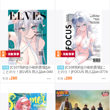
[C107預約][小竣的賣場][み
[C108預約][小竣的賣場][こ
預購
預購
ことのり！]ELVES 同人誌id=340
とのり！]FOCUS 同人誌id=3774
9788
475
280
280
售價
售價