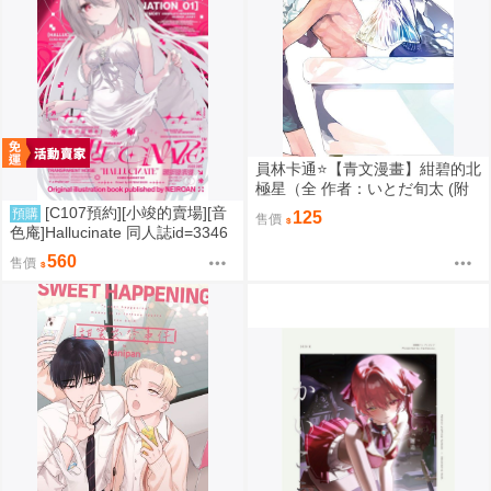
員林卡通⭐️【青文漫畫】紺碧的北
極星（全 作者：いとだ旬太 (附
尼采書套)
[C107預約][小竣的賣場][音
預購
125
售價
色庵]Hallucinate 同人誌id=3346
298
560
售價