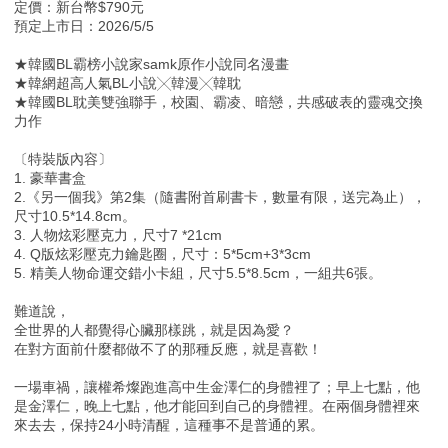
定價：新台幣$790元
預定上市日：2026/5/5
★韓國BL霸榜小說家samk原作小說同名漫畫
★韓網超高人氣BL小說╳韓漫╳韓耽
★韓國BL耽美雙強聯手，校園、霸凌、暗戀，共感破表的靈魂交換
力作
〔特裝版內容〕
1. 豪華書盒
2.《另一個我》第2集（隨書附首刷書卡，數量有限，送完為止），
尺寸10.5*14.8cm。
3. 人物炫彩壓克力，尺寸7 *21cm
4. Q版炫彩壓克力鑰匙圈，尺寸：5*5cm+3*3cm
5. 精美人物命運交錯小卡組，尺寸5.5*8.5cm，一組共6張。
難道說，
全世界的人都覺得心臟那樣跳，就是因為愛？
在對方面前什麼都做不了的那種反應，就是喜歡！
一場車禍，讓權希燦跑進高中生金澤仁的身體裡了；早上七點，他
是金澤仁，晚上七點，他才能回到自己的身體裡。在兩個身體裡來
來去去，保持24小時清醒，這種事不是普通的累。