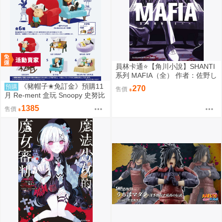
員林卡通⭐️【角川小說】SHANTI
系列 MAFIA（全） 作者：佐野し
なの (附尼采書套)
《豬帽子✬免訂金》預購11
預購
270
售價
月 Re-ment 盒玩 Snoopy 史努比
悠閒座椅場景 中盒6入 0816
1385
售價