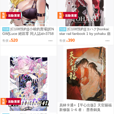
[C108預約][小竣的賣場][EN
[C108預約][ヨハク]honkai:
預購
預購
GW]Luce 絕區零 同人誌id=3758
star rail fanbook 1 by yohaku 崩
416
壞：星穹鐵道 同人誌id=3767971
520
390
售價
售價
員林卡通⭐️【平心出版】天官賜福
新修版 1~6 者： 墨香銅臭