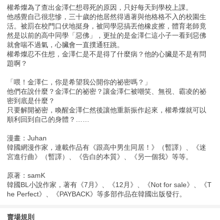
權希燦為了查出金澤仁想尋死的原因，只好每天到學校上課。
他感覺自己很悲慘，三十歲的他居然得過著與他格格不入的校園生
活。被罰在校門口伏地挺身，被同學惡搞丟他橡皮擦，體育老師竟
然是以前的高中同學「惡佛」，更扯的是金澤仁這小子一看到惡佛
就會喘不過氣，心臟會一直撲通狂跳。
權希燦忍不住想，金澤仁是不是得了什麼病？他的心臟是不是有問
題啊？
「喂！金澤仁，你是希望我公開你的祕密嗎？」
他們在說什麼？金澤仁的祕密？讓金澤仁被嘲笑、無視、霸凌的祕
密到底是什麼？
只要解開祕密，喚醒金澤仁然後讓他重新振作起來，權希燦就可以
順利回到自己的身體？……
漫畫：Juhan
韓國網漫作家，連載作品有《跟高中男生同居！》（暫譯）、《迷
宮進行曲》（暫譯）、《告白的本質》、《另一個我》等等。
原著：samK
韓國BL小說作家，著有《7月》、《12月》、《Not for sale》、《T
he Perfect》、《PAYBACK》等多部作品在韓國出版發行。
賣場規則