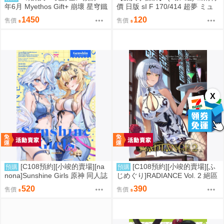
年6月 Myethos Gift+ 崩壞 星穹鐵
價 日版 sI F 170/414 超夢 ミュ
道 白厄 列車環遊記Ver 1/8 1011
ウツー PTCG 寶可夢 卡牌【原售
1450
120
售價
售價
價480元 特價120元】
X
[C108預約][小竣的賣場][na
[C108預約][小竣的賣場][ふ
預購
預購
nona]Sunshine Girls 原神 同人誌
じめぐり]RADIANCE Vol. 2 絕區
id=3774614
零 同人誌id=3755087
520
390
售價
售價