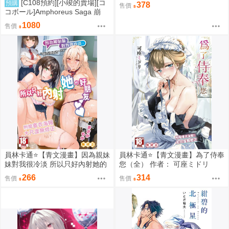
[C108預約][小竣的賣場][コ
預購
378
售價
コボール]Amphoreus Saga 崩
壞：星穹鐵道 同人誌id=3745928
1080
售價
員林卡通⭐️【青文漫畫】因為親妹
員林卡通⭐️【青文漫畫】為了侍奉
妹對我很冷淡 所以只好內射她的
您（全） 作者： 可座ミドリ
好朋友（全） 作者： あきさかや
266
314
售價
售價
もか