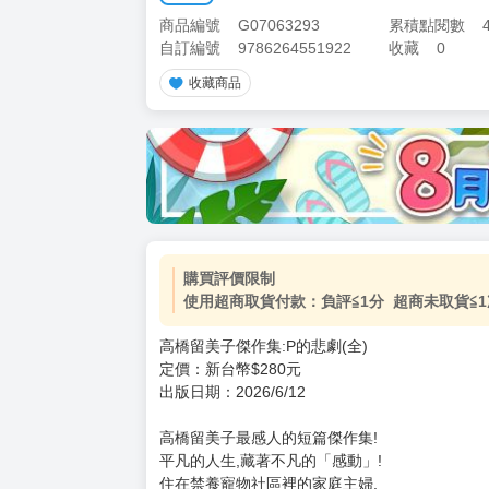
商品編號
G07063293
累積點閱數
自訂編號
9786264551922
收藏
0
收藏商品
加價購
( 共
1
件商品 )
(加購品) 買動漫★《$15元-
-
+