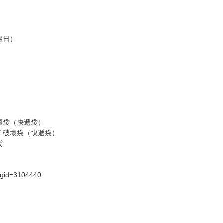
，請慎重下單。
商品為準，可能有色差。
台灣到貨時間，發售及到貨時間依廠商實際出貨為準，
請諒解。
假日）