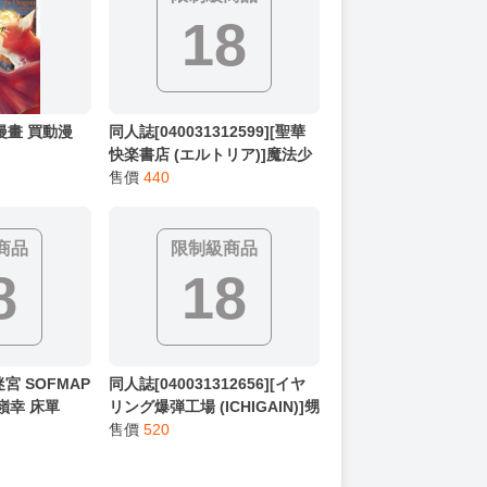
限制級商品
18
 漫畫 買動漫
同人誌[040031312599][聖華
快楽書店 (エルトリア)]魔法少
女セイントリリィ・男根 ～フ
售價
440
タナリを生やされた魔法少女
がチンポ狂いに堕ちるまで～
(原創)
商品
限制級商品