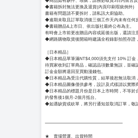
賣場規則
【下標前，請詳閱以下事項，完全同意才請下標
［一般商品］
◆有任何問題請聯繫客服。
用評價溝通者，日後將不再提供購書服務，請另
◆預購商品的出貨時間依出版社供貨情形會有所
◆不同月份商品可一起結帳，等訂單內所有商品
◆預購商品皆無現貨，商品圖為示意圖，請以實
◆商品如有缺件、瑕疵，請務必取貨3日內留言
◆書籍拆封無法更換及退貨(內頁印刷瑕疵例外)
書籍有問題請不要拆封，請私訊大廚協助。
◆逾期未取且訂單取消後三個工作天內未有任何
◆書籍贈品&上市日、依出版社最終公布為主。
有時會上市前更改贈品內容或延後出版，還請注
◆網路購物取貨後開箱時建議全程錄影拍照存證
［日本精品］
◆日本精品單筆滿NT$4,000須先支付 10% 
待買家收到訂單商品，確認品項數量無誤，並確
訂金金額將退回至買動漫錢包。