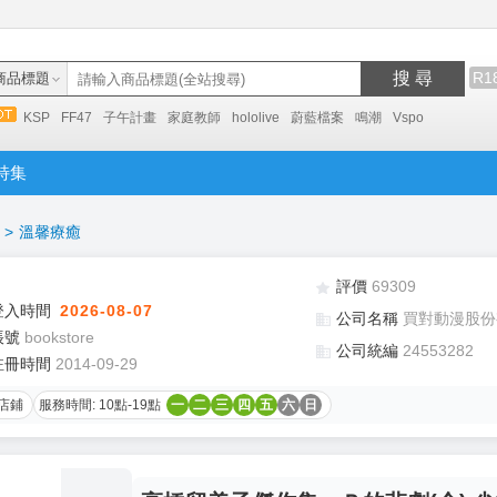
搜 尋
R1
商品標題
KSP
FF47
子午計畫
家庭教師
hololive
蔚藍檔案
鳴潮
Vspo
特集
>
溫馨療癒
評價
69309
登入時間
2026-08-07
公司名稱
買對動漫股份
帳號
bookstore
公司統編
24553282
註冊時間
2014-09-29
店鋪
服務時間: 10點-19點
一
二
三
四
五
六
日