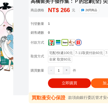
高橋留美子傑作集：Ｐ的悲劇(全) 尖
NT$
266
商品價格
元
詢問商品
刊登數量
1
銷售總數
0
付款方式
宅配/快遞100元
7-11取貨付款60元
7
取貨方式
全家 取貨60元
-
+
購買數量
件
立即購買
加
買動漫安心保證
款項由銀行委託管才安心 