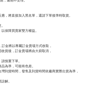
，下標後視同完全同意】
尋其他店家，謝謝。
變動，一旦收到就會盡快寄出。
到齊後一起發貨。
品為主。
反應，逾期不受理。
反應，將直接加入黑名單，還請下單後準時取貨。
意。
，以保障買賣家雙方權益。
訂金，訂金將以專屬訂金賣場方式收取，
認收貨後，訂金賣場將由大廚取消，