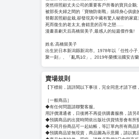
購買評價限制
使用超商取貨付款：負評≦1分 超商未取貨≦1
高橋留美子傑作集:P的悲劇(全)
定價：新台幣$280元
出版日期：2026/6/12
高橋留美子最感人的短篇傑作集!
平凡的人生,藏著不凡的「感動」!
住在禁養寵物社區裡的家庭主婦,
突然得照顧丈夫公司的重要客戶所養的寶貝企鵝;
被部長夫婦之間的「寶物防衛戰」搞得身心俱疲的
替鄰居照顧盆栽,卻發現其中藏有驚人秘密的家庭
死而復生的老太太,會錯意的百年之戀......
漫畫喜劇天后高橋留美子,最感人的短篇傑作集!
姓名:高橋留美子
出生於日本新潟縣新潟市。1978年以「任性小子
聚一刻」、「亂馬1⁄2」。2019年榮獲法國安