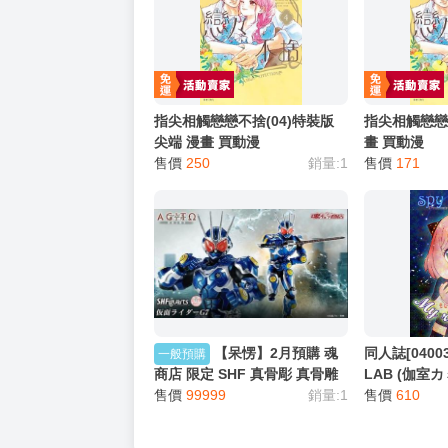
．實際上市到貨時間依出版社最終公布為主。
．商品如有【現貨】或【免運】，賣場都會特
．每位客人的訂單大廚都會用心對待，還請耐
猜你喜歡
指尖相觸戀戀不捨(04)特裝版
指尖相觸戀戀不
尖端 漫畫 買動漫
畫 買動漫
售價
250
銷量:1
售價
171