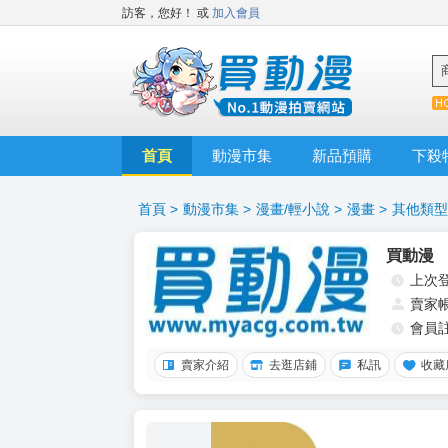
訪客，您好！
或
加入會員
首頁
動漫市集
新品預購
下殺
首頁
>
動漫市集
>
漫畫/輕小說
>
漫畫
>
其他類型
買動漫
上次
賣家
會員
賣家介紹
去逛店鋪
私訊
收藏