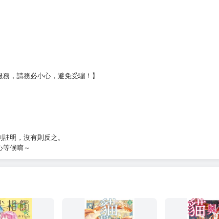
壞袋（快遞袋）
Ｅ破壞袋（快遞袋）
貨
）
?gid=3104440
服務，請務必小心，避免受騙！】