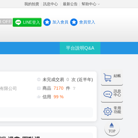
我的拍賣
訊息中心
最新公告
幫助中心
│
│
│
8 OFF
加入會員
會員登入
LINE登入
平台說明Q&A
結帳
未完成交易
0
次 (近半年)
商品
7170
件
有限公司
❔
訊息
中心
信用
99
%
常用
功能
TOP