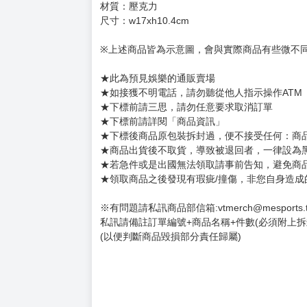
材質：壓克力
尺寸：w17xh10.4cm
※上述商品皆為示意圖，會與實際商品有些微不
★此為預見娛樂的通販賣場
★如接獲不明電話，請勿聽從他人指示操作ATM
★下標前請三思，請勿任意要求取消訂單
★下標前請詳閱「商品資訊」
★下標後商品原包裝拆封過，便不接受任何：商品不
★商品出貨後不取貨，導致被退回者，一律設為
★若急件或是出國無法領取請事前告知，避免商
★領取商品之後發現有瑕疵/撞傷，非您自身造成
※有問題請私訊商品部信箱:vtmerch@mesports.
私訊請備註訂單編號+商品名稱+件數(必須附上拆
(以便判斷商品毀損部分責任歸屬)