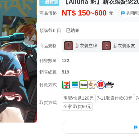
【Alluria 魁】新衣裝紀念2
一般預購
NT$
150~600
商品價格
元
詢問商
預購截止日
已結束
商品規格
新衣裝立牌
新衣裝飯友
刊登數量
122
銷售總數
519
付款方式
宅配/快遞120元
7-11取貨付款60元
7
取貨方式
全家 取貨60元