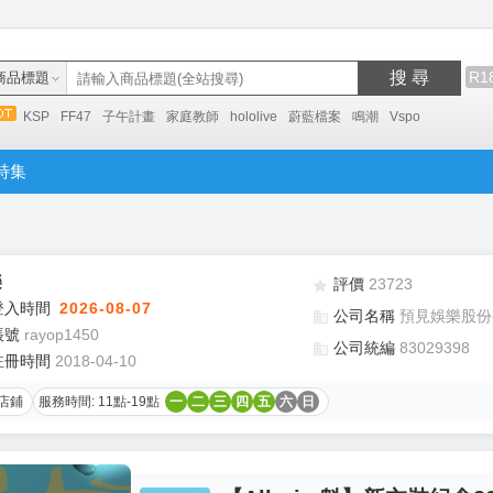
搜 尋
R1
商品標題
KSP
FF47
子午計畫
家庭教師
hololive
蔚藍檔案
鳴潮
Vspo
特集
樂
評價
23723
登入時間
2026-08-07
公司名稱
預見娛樂股份
帳號
rayop1450
公司統編
83029398
註冊時間
2018-04-10
店鋪
服務時間: 11點-19點
一
二
三
四
五
六
日