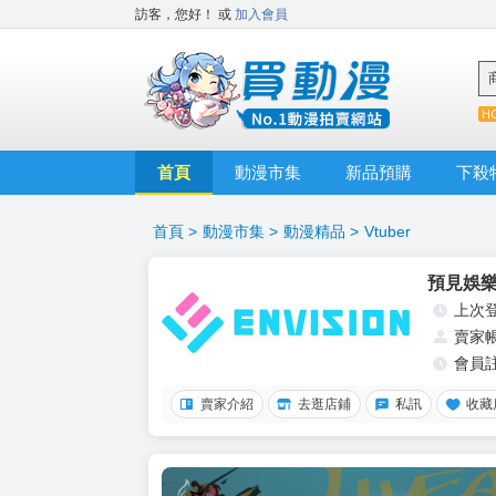
訪客，您好！
或
加入會員
首頁
動漫市集
新品預購
下殺
首頁
>
動漫市集
>
動漫精品
>
Vtuber
預見娛
上次
賣家
會員
賣家介紹
去逛店鋪
私訊
收藏