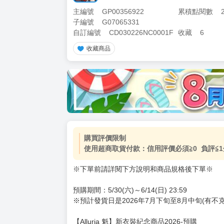
主編號
GP00356922
累積點閱數
子編號
G07065331
自訂編號
CD030226NC0001F
收藏
6
收藏商品
購買評價限制
使用超商取貨付款：信用評價必須≧0 負評≦1
※下單前請詳閱下方說明和商品規格後下單※
預購期間：5/30(六)～6/14(日) 23:59
※預計發貨日是2026年7月下旬至8月中旬(有不
【Alluria 魁】新衣裝紀念商品2026-預購