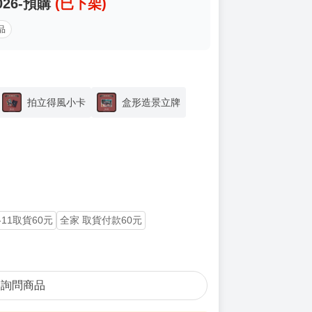
026-預購
(已下架)
品
拍立得風小卡
盒形造景立牌
-11取貨60元
全家 取貨付款60元
詢問商品