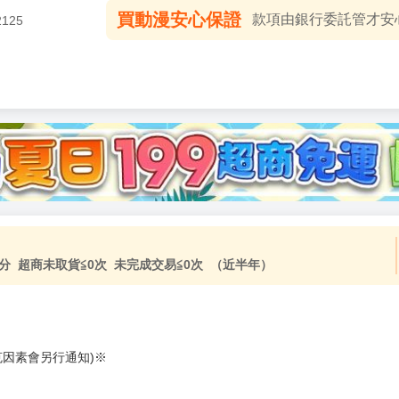
買動漫安心保證
款項由銀行委託管才安心 
2125
分 超商未取貨≦0次 未完成交易≦0次 （近半年）
克因素會另行通知)※