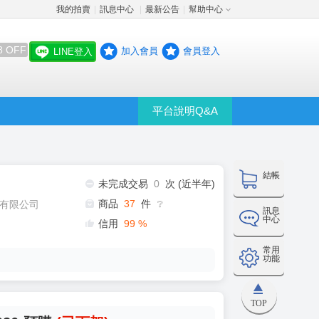
我的拍賣
訊息中心
最新公告
幫助中心
│
│
│
8 OFF
加入會員
會員登入
LINE登入
平台說明Q&A
結帳
未完成交易
0
次 (近半年)
商品
37
件
有限公司
❔
訊息
中心
信用
99
%
常用
功能
TOP