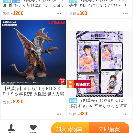
預購
訂金
預購
08 椎野せら 新刊套組 Chill Out v
先生!キレイにしてください! サ
ol.4
メジマ
1200
300
售價
售價
【秋葉猿】正日版11月 PLEX X-
PLUS 少年 限定 大怪獸 超人力霸
王 迪卡 迪迦 超古代鳥 美爾巴 少
（四葉亭）預約8月 C108
預購
8220
售價
限
爆乳ギャルの幸奈ちゃんと警官
コスエッチ 新刊套組 猫耳と黒マ
820
售價
スク
';
加入購物車
立即購買