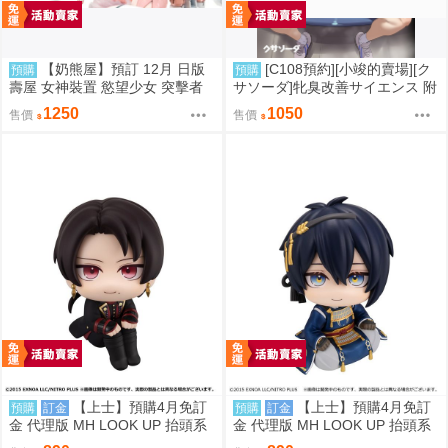
【奶熊屋】預訂 12月 日版
[C108預約][小竣的賣場][ク
預購
預購
壽屋 女神裝置 慾望少女 突擊者
サソーダ]牝臭改善サイエンス 附
糖霜 一般版 組裝模型 0810
蜜瓜特典小卡+A5壓克力立牌 同
1250
1050
售價
售價
人誌id=3725858
【上士】預購4月免訂
【上士】預購4月免訂
預購
訂金
預購
訂金
金 代理版 MH LOOK UP 抬頭系
金 代理版 MH LOOK UP 抬頭系
列 刀劍亂舞 加州清光 0814
列 刀劍亂舞 三日月宗近 0814