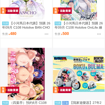
【小河馬日本代購】預購 26
【小河馬日本代購】預購 26
預購
預購
年09月 C108 Hololive BAN-CHO
年09月 C108 Hololive OniLife 繪
繪師:めりる こまひと
師:HAGE
480
500
售價
售價
（四葉亭）預約8月 C108
【我家遊樂器】27年2
預購
預購
訂金