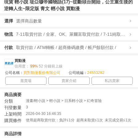
現貨 輕小說 堤亞穆帝國物語(17)~從斷頭台開始，公主重生後的
逆轉人生~限定版 青文 輕小說 買動漫
選擇
選擇商品數量
物流
7-11取貨付款 / 全家、OK、萊爾富取貨付款 / 7-11純取貨 / 全家、OK、萊爾富純取貨 / 宅配/快遞 /
付款
取貨付款 / ATM轉帳 / 超商條碼繳費 / 帳戶餘額付款 /
買動漫
信用度：
99%
52 分鐘前上線
公司名稱：
買對動漫股份有限公司
公司統編：
24553282
逛賣場
賣家介紹
私訊賣家
商品摘要
分類
漫畫/輕小說 > 輕小說 > 日系輕小說 > 幻奇冒險
刊登數量
3
上架時間
2026-04-30 16:46:35
購買條件
使用超商取貨付款：負評≦1分 超商未取貨≦1次 未完成交易≦1次
商品詳情