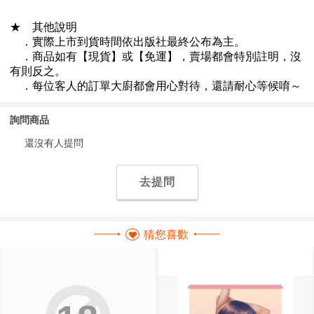
詢問商品
還沒有人提問
去提問
猜您喜歡