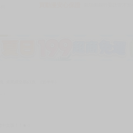
買動漫安心保證
款項由銀行委託管才安心 
180
次 未完成交易≦1次 （近半年）
告～》
體中文版！！★☆