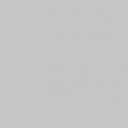
週一～週五 １０：００～１９：００
（假日＆國定假日休息，客服會不定時回覆）
．現貨商品：１～２天出貨（不含假日＆國定
．已上市且非現貨商品：
－每週四～日下單者，於隔週五出貨
－每週一～三下單者，於隔週四出貨
━━━━━━━━━━━━━━━━━━
★ 賣場出貨方式
［１～２本書］三層氣泡布（２圈）＋ＰＥ破
［３～７本書］三層氣泡布（４～５圈）＋Ｐ
［８本以上］ 三層氣泡布（２圈）＋紙箱出
（另有加固紙箱賣場，如有需要可至賣場加購
加固紙箱賣場：
https://www.myacg.com.tw/goods_detail.php
━━━━━━━━━━━━━━━━━━
★ 聯繫方式