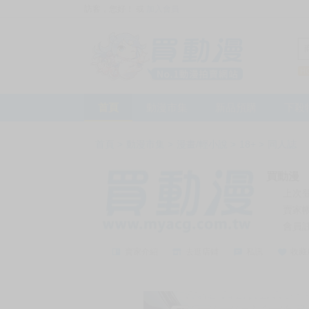
訪客，您好！
或
加入會員
首頁
動漫市集
新品預購
下殺
首頁
>
動漫市集
>
漫畫/輕小說
>
18+
>
同人誌
買動漫
上次
賣家
會員
賣家介紹
去逛店鋪
私訊
收藏