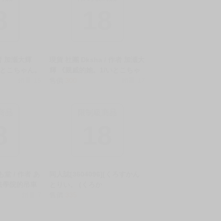
8
18
作者 加瀬大輝
現貨 社團 Dksha / 作者 加瀬大
いとこちゃん。
輝 《親戚的她。1/いとこちゃ
 無修正 全彩
銷量:15
ん。その1》R18 中文 無修正
售價
300
銷量:17
全彩 同人誌 ★
商品
限制級商品
8
18
堂 / 作者 あ
同人誌[3604096][くろすかん
法學院的吊車
とりい。 (くろか
の落ちこぼれ。
銷量:7
ん)]BONKACHU (東方Perfec)
售價
335
密を握ってお
R18 中文