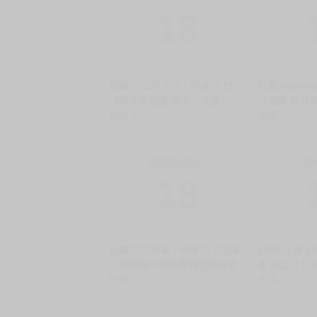
18
社團 シニストラ / 作者 えだ
社團 Starsh
《鈴木與佐藤/鈴木と佐藤》
《極樂 特裝版
R18 中文 無修正 同人誌 ★
售價
300
銷量:6
正 二創 星穹
售價
500
★
限制級商品
限
18
社團 フグタ家 / 作者 フグタ家
6月中上市 社
《和男孩子氣的青梅竹馬在交
者 玉之けだ
往當天就發生關係/ボーイッシ
售價
300
銷量:6
錯。Ⅳ 掛軸套
售價
950
ュ幼なじみと付き合った日に
修正 同人誌 
セックスするだけ》R18 中文