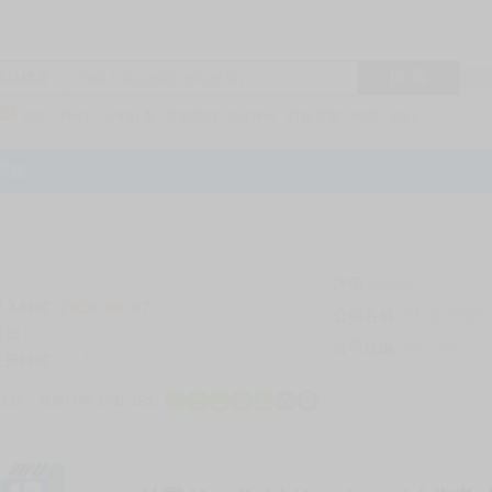
搜 尋
R1
商品標題
KSP
FF47
子午計畫
家庭教師
hololive
蔚藍檔案
鳴潮
Vspo
特集
評價
69306
登入時間
2026-08-07
公司名稱
買對動漫股份
帳號
bookstore
公司統編
24553282
註冊時間
2014-09-29
店鋪
服務時間: 10點-19點
一
二
三
四
五
六
日