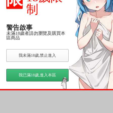
反應，逾期不受理。
制
反應，將直接加入黑名單，還請下單後準時取貨。
警告啟事
意。
，以保障買賣家雙方權益。
未滿18歲者請勿瀏覽及購買本
區商品
訂金，訂金將以專屬訂金賣場方式收取，
認收貨後，訂金賣場將由大廚取消，
我未滿18歲,禁止進入
，請慎重下單。
商品為準，可能有色差。
台灣到貨時間，發售及到貨時間依廠商實際出貨為準，
我已滿18歲,進入本區
請諒解。