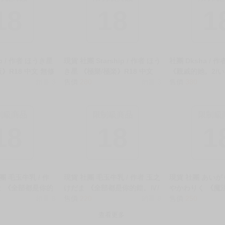
18
18
1
ip / 作者 ほうき星
現貨 社團 Starship / 作者 ほう
社團 Dksha / 
》R18 中文 無修
き星 《極樂/極楽》R18 中文
《親戚的她。2/
鐵道 全彩 同人誌
銷量:3
無修正 二創 星穹鐵道 全彩 同
售價
280
銷量:3
その2》R18 中文
售價
380
人誌 ★
同人誌 ★
制級商品
限制級商品
限制級
18
18
1
團 毛玉牛乳 / 作
現貨 社團 毛玉牛乳 / 作者 玉之
現貨 社團 あいがも
ま 《全部都是你的
けだま 《全部都是你的錯。Ⅳ/
やかわりく 《魔
組》R18 中文 無
銷量:8
全部君のせいだ。Ⅳ》R18 中
售價
220
銷量:8
尾。2/魔法学院
售價
250
★
文 無修正 同人誌 ★
2 猫耳少女の秘
查看更多
っぱい揉んでみた》