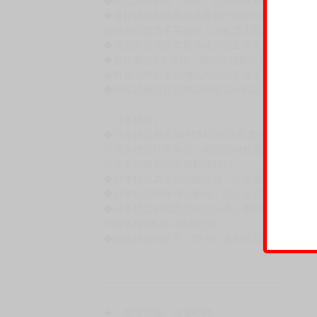
◆商品如有缺件、瑕疵，請務必取貨3日內留言
◆書籍拆封無法更換及退貨(內頁印刷瑕疵例外)
書籍有問題請不要拆封，請私訊大廚協助。
◆逾期未取且訂單取消後三個工作天內未有任何
◆書籍贈品&上市日、依出版社最終公布為主。
有時會上市前更改贈品內容或延後出版，還請注
◆網路購物取貨後開箱時建議全程錄影拍照存證
［日本精品］
◆日本精品單筆滿NT$4,000須先支付 10% 
待買家收到訂單商品，確認品項數量無誤，並確
訂金金額將退回至買動漫錢包。
◆日本精品為受注代購性質，結單後恕無法取消
◆日本精品圖像僅供參考，設計及式樣請以實際
◆日本精品的標題月份是日本上市時間，不等於
約發售後1個月-2個月抵台。
◆如遇缺貨或砍單，將另行通知並取消訂單，敬
━━━━━━━━━━━━━━━━━━
★ 賣場營運、出貨時間