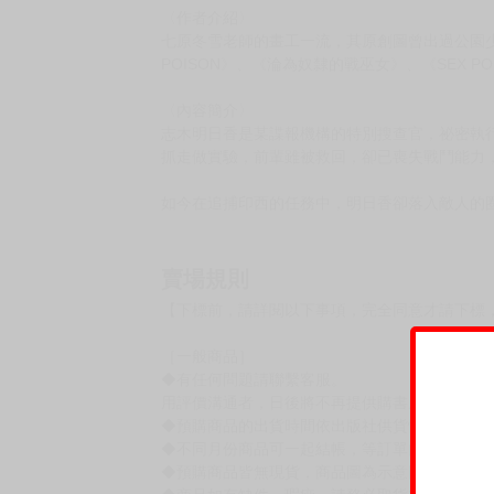
〈作者介紹〉
七原冬雪老師的畫工一流，其原創圖曾出過公園少女
POISON》、《淪為奴隸的戰巫女》、《SEX P
〈內容簡介〉
志木明日香是某諜報機構的特別搜查官，祕密執
抓走做實驗，前輩雖被救回，卻已喪失戰鬥能力
如今在追捕印西的任務中，明日香卻落入敵人的
賣場規則
【下標前，請詳閱以下事項，完全同意才請下標
［一般商品］
◆有任何問題請聯繫客服。
用評價溝通者，日後將不再提供購書服務，請另
◆預購商品的出貨時間依出版社供貨情形會有所
◆不同月份商品可一起結帳，等訂單內所有商品
◆預購商品皆無現貨，商品圖為示意圖，請以實