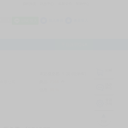
我的拍賣
訊息中心
最新公告
幫助中心
│
│
│
8 OFF
加入會員
會員登入
LINE登入
平台說明Q&A
結帳
未完成交易
0
次 (近半年)
商品
7168
件
有限公司
❔
訊息
中心
信用
99
%
常用
功能
TOP