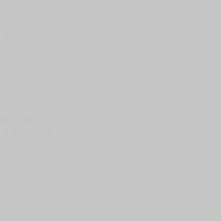
假日）
壞袋（快遞袋）
Ｅ破壞袋（快遞袋）
貨
）
?gid=3104440