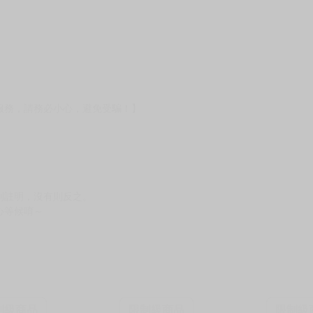
服務，請務必小心，避免受騙！】
別註明，沒有則反之。
心等候唷～
制級商品
限制級商品
限制級