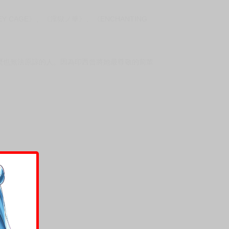
AGE》、《淫獄ノ華》、《ENCHANTING
麼也無法原諒的人。因為印西曾將她最尊敬的前輩