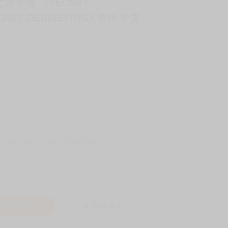
者 七原冬雪 《SECRET
ET DEBRIEFING》R18 中文
-11取貨60元
全家 取貨付款60元
入購物車
詢問商品