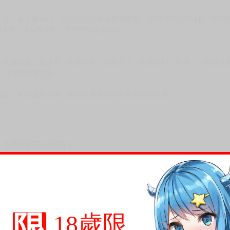
、修女夏洛特、卡提婭公主等等色氣模型；老師的同人作品有《HONEY C
OLICE ＜●起對策部＞宇都宮沙希的日常》。
行各種任務。在追查一宗案件時，她鎖定了一名通緝犯：印西，一個她怎
，沉溺於快感之中。
圈套；無法逃脫的她，是否也將迎來與前輩相同的命運……？
，下標後視同完全同意】
尋其他店家，謝謝。
變動，一旦收到就會盡快寄出。
到齊後一起發貨。
限
18歲限
品為主。