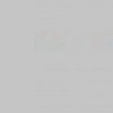
商品編號
G07070925
累積點閱數
自訂編號
9786264590860
收藏
0
收藏商品
購買評價限制
使用超商取貨付款：負評≦1分 超商未取貨≦1
書名：《SECRET DEBRIEFING～機密行動報
作者：七原冬雪
規格：B5 黑白52P
售價：300元（限制級 未滿十八歲禁止購買）
☆★由七原冬雪正式授權，在台灣推出無修正繁