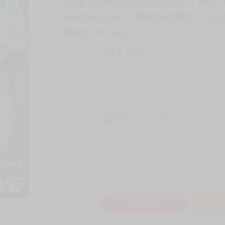
社團 Handful☆Happiness! / 作
DEBRIEFING～機密行動報告～/SECR
無修正 同人誌 ★
NT$
300
商品價格
元
詢問商品
刊登數量
1
銷售總數
3
付款方式
宅配/快遞100元
7-11取貨付款60元
7
取貨方式
全家 取貨60元
-
+
購買數量
件
立即購買
加