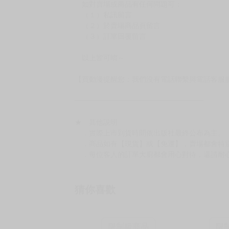
如對賣場或商品有任何問題可：
（１）私訊留言
（２）於賣場商品頁留言
（３）訂單回覆留言
以上皆可唷～
【買動漫提醒您：我們沒有電話聯繫與電話客服
━━━━━━━━━━━━━━━━━━
★ 其他說明
．實際上市到貨時間依出版社最終公布為主。
．商品如有【現貨】或【免運】，賣場都會特
．每位客人的訂單大廚都會用心對待，還請耐
猜你喜歡
限制級商品
限