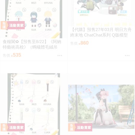
【代購】預售27年03月 明日方舟
終末地 ChatChat系列 Q版模型
莊方宜&湯湯 套組 可單購
食糧閣✿【預售至8/22】《阿納
860
售價
特藝術高校》（螞蟻體毛絨吊
飾）異形舞臺／異形舞台／阿納
535
售價
特藝術高校／ALIENSTAGE／Till
／Ivan／Luka／Sua／Mizi／Hyu
na