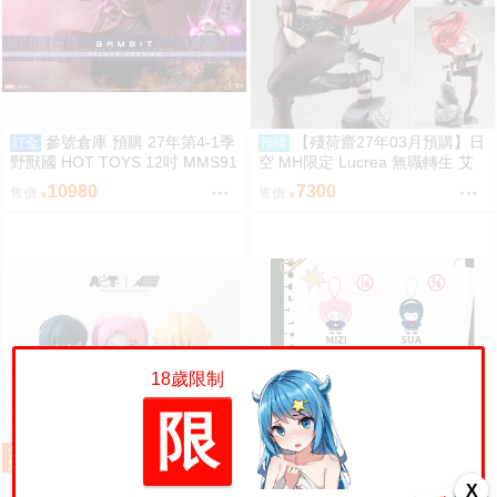
參號倉庫 預購 27年第4-1季
【殘荷齋27年03月預購】日
訂金
預購
野獸國 HOT TOYS 12吋 MMS91
空 MH限定 Lucrea 無職轉生 艾
1 復仇者聯盟 末日崛起 金牌手 豪
莉絲 全高約27公分
10980
7300
售價
售價
華版
18歲限制
限
X