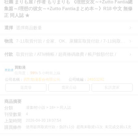
社團 まりも屋 / 作者 もりまりも 《理想女友～+Zutto Fantia總
集篇～/理想の彼女～+Zutto Fantiaまとめ本～》R18 中文 無修
正 同人誌 ★
選擇
選擇商品數量
物流
7-11取貨付款 / 全家、OK、萊爾富取貨付款 / 7-11純取貨 / 全家、OK、萊爾富純取貨 / 宅配/快遞 /
付款
取貨付款 / ATM轉帳 / 超商條碼繳費 / 帳戶餘額付款 /
買動漫
信用度：
99%
5 小時前上線
公司名稱：
買對動漫股份有限公司
公司統編：
24553282
逛賣場
賣家介紹
私訊賣家
商品摘要
分類
漫畫/輕小說 > 18+ > 同人誌
刊登數量
4
上架時間
2026-04-30 18:07:54
購買條件
使用超商取貨付款：負評≦1分 超商未取貨≦1次 未完成交易≦1次