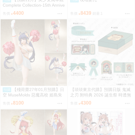
Complete Collection-15th Annive
rsary Edition-
4400
8439
售價
售價
銷量:1
【殘荷齋27年01月預購】日
【琰琰東京代購】預購日版 鬼滅
預購
空 MuseMolds 惡魔高校 姫島朱
之刃 附特典 2026 誕生祭 時透無
乃 啦啦隊Ver 1/6
一郎 生日套組 立牌 明信片收藏
8100
4300
售價
售價
冊 胸針 絲帶髮夾