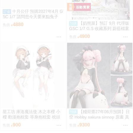
十月公仔 預購2027年4月 G
訂金
SC 1/7 請問您今天要來點兔子
嗎？心愛 禮服Ver 0907
【奶熊屋】預訂 9月 代理版
預購
4880
售價
GSC 1/7 G.S 收藏系列 蔚藍檔案
渚 花香微笑 0922
4900
售價
星工坊 庫洛魔法使 木之本櫻 小
【殘荷齋27年06月預購】日
預購
櫻 動漫抱枕套 等身抱枕套 枕頭
空 Hobby sakura sinnop 原畫 真
套
の点P 私服Ver 1/6 一般版
900
9300
售價
售價