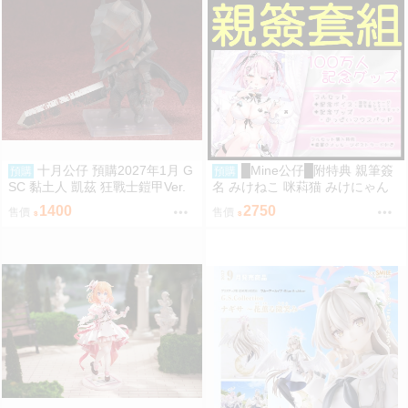
十月公仔 預購2027年1月 G
█Mine公仔█附特典 親筆簽
預購
預購
SC 黏土人 凱茲 狂戰士鎧甲Ver.
名 みけねこ 咪萪猫 みけにゃん
BLOOD EDITION 0907
１００万人記念グッズ 100萬人
1400
2750
售價
售價
紀念套組 直筆親簽滑鼠墊