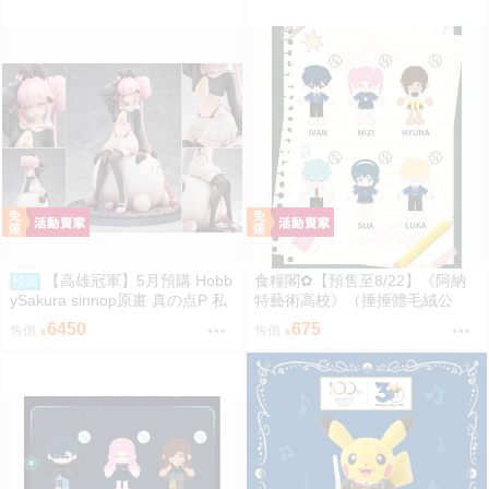
【高雄冠軍】5月預購 Hobb
食糧閣✿【預售至8/22】《阿納
預購
ySakura sinnop原畫 真の点P 私
特藝術高校》（捶捶體毛絨公
服Ver 1/6 一般 PU完成品0929
仔）異形舞臺／異形舞台／阿納
6450
675
售價
售價
特藝術高校／ALIENSTAGE／Till
／Ivan／Luka／Sua／Mizi／Hyu
na