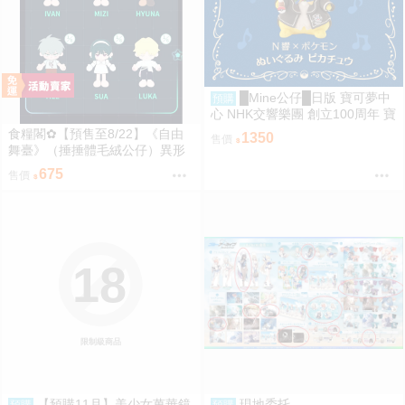
█Mine公仔█日版 寶可夢中
預購
心 NHK交響樂團 創立100周年 寶
可夢 N響 指揮家皮卡丘 娃娃 布
食糧閣✿【預售至8/22】《自由
1350
售價
偶 玩偶 神奇寶貝
舞臺》（捶捶體毛絨公仔）異形
舞臺／異形舞台／阿納特藝術高
675
售價
校／ALIENSTAGE／Till／Ivan／
Luka／Sua／Mizi／Hyuna
18
限制級商品
【預購11月】美少女萬華鏡
現地委托
預購
預購