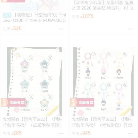
【琰琰東京代購】預購日版 鬼滅
之刃 2026 誕生祭 時透無一郎 立
牌 明信片收藏冊 胸針 絲帶髮夾
【噗噗屋】日空預購9月 Hol
預購
1075
售價
olive C108 イコモチ FUWAMOC
ODAYS6 fuwamoco
520
售價
食糧閣✿【預售至8/22】《阿納
食糧閣✿【預售至8/22】《阿納
特藝術高校》（星星米粒吊飾）
特藝術高校》（米粒掛鏈）異形
異形舞臺／異形舞台／阿納特藝
舞臺／異形舞台／阿納特藝術高
285
345
售價
售價
術高校／ALIENSTAGE／Till／Iva
校／ALIENSTAGE／Till／Ivan／