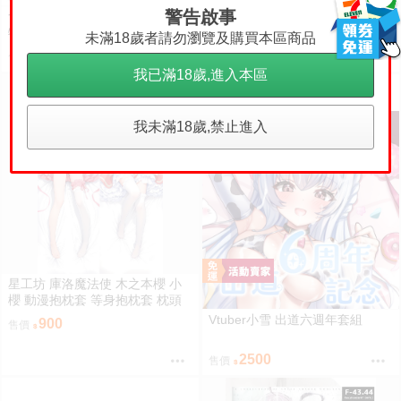
警告啟事
食糧閣✿【預售至8/22】《阿納
食糧閣✿【預售至8/22】《阿納
特藝術高校》（手辦）異形舞臺
特藝術高校》（努努體毛絨吊
未滿18歲者請勿瀏覽及購買本區商品
／異形舞台／阿納特藝術高校／A
飾）異形舞臺／異形舞台／阿納
415
475
售價
售價
LIENSTAGE／Till／Ivan／Luka
特藝術高校／ALIENSTAGE／Till
我已滿18歲,進入本區
／Sua／Mizi／Hyuna
／Ivan／Luka／Sua／Mizi／Hyu
na
我未滿18歲,禁止進入
星工坊 庫洛魔法使 木之本櫻 小
櫻 動漫抱枕套 等身抱枕套 枕頭
套
Vtuber小雪 出道六週年套組
900
售價
2500
售價