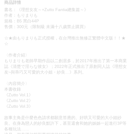
商品詳情
書名：《理想女友～+Zutto Fantia總集篇～》
作者：もりまりも
規格：B5 黑白44P
售價：300元（限制級 未滿十八歲禁止購買）
☆★由もりまりも正式授權，在台灣推出無修正繁體中文版！！★
☆
〈作者介紹〉
もりまりも老師早期作品以二創居多，於2017年推出了第一本商業
誌《清楚で淫らな彼女》；2022年正式推出了原創同人誌《理想女
友~與乖巧又可愛的大小姐・紗良…》系列。
〈內容簡介〉
本書收錄
《Zutto Vol.1》
《Zutto Vol.2》
《Zutto Vol.3》
故事主角是什麼色色請求都願意答應的、好哄又可愛的大小姐紗
良。在身為戀人的紗良默許下，甚至還會和她的姊姊一起進行3P等
各種玩法……