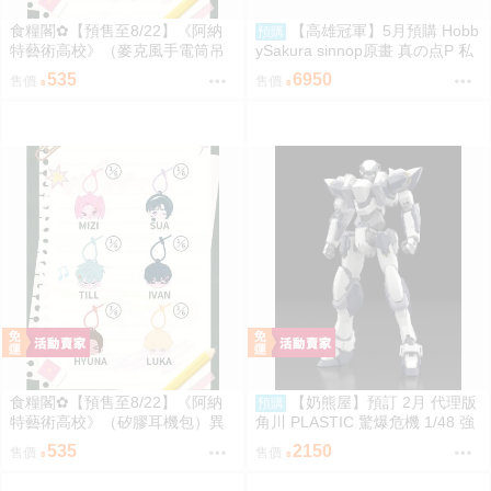
食糧閣✿【預售至8/22】《阿納
【高雄冠軍】5月預購 Hobb
預購
特藝術高校》（麥克風手電筒吊
ySakura sinnop原畫 真の点P 私
飾）異形舞臺／異形舞台／阿納
服Ver 1/6 豪華 PU完成品0929
535
6950
售價
售價
特藝術高校／ALIENSTAGE／Till
／Ivan／Luka／Sua／Mizi／Hyu
na
食糧閣✿【預售至8/22】《阿納
【奶熊屋】預訂 2月 代理版
預購
特藝術高校》（矽膠耳機包）異
角川 PLASTIC 驚爆危機 1/48 強
形舞臺／異形舞台／阿納特藝術
弩兵 ARX-7 一般版 組裝模型 09
535
2150
售價
售價
高校／ALIENSTAGE／Till／Ivan
22
／Luka／Sua／Mizi／Hyuna