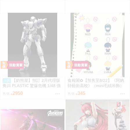
n／Luka／Sua／Mizi／Hyuna
Luka／Sua／Mizi／Hyuna
【奶熊屋】預訂 2月代理版
食糧閣✿【預售至8/22】《阿納
預購
角川 PLASTIC 驚爆危機 1/48 強
特藝術高校》（mini毛絨吊飾）
弩兵 ARX-7 特別套組版 組裝模
異形舞臺／異形舞台／阿納特藝
2950
345
售價
售價
型 0922
術高校／ALIENSTAGE／Till／Iva
n／Luka／Sua／Mizi／Hyuna