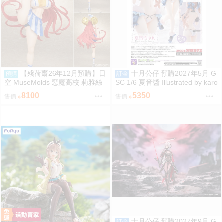
【殘荷齋26年12月預購】日
十月公仔 預購2027年5月 G
預購
訂金
空 MuseMolds 惡魔高校 莉雅絲
SC 1/6 夏音醬 Illustrated by karo
啦啦隊Ver 1/6
ry 0918
8100
5350
售價
售價
十月公仔 預購2027年9月 G
訂金