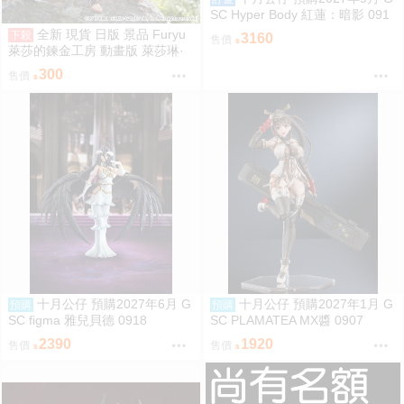
SC Hyper Body 紅蓮：暗影 091
8
全新 現貨 日版 景品 Furyu
下殺
3160
售價
萊莎的鍊金工房 動畫版 萊莎琳·
斯托特 泡麵蓋 萊莎
300
售價
十月公仔 預購2027年6月 G
十月公仔 預購2027年1月 G
預購
預購
SC figma 雅兒貝德 0918
SC PLAMATEA MX醬 0907
2390
1920
售價
售價