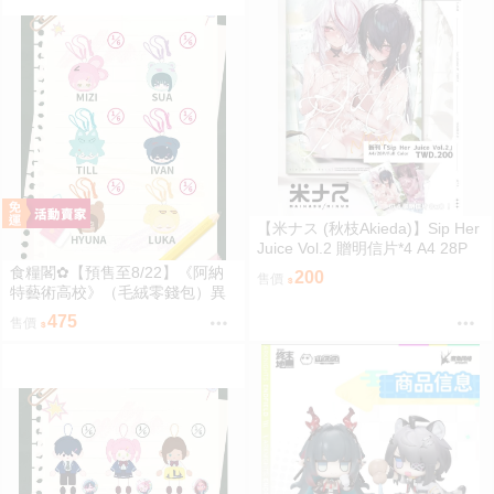
【米ナス (秋枝Akieda)】Sip Her
Juice Vol.2 贈明信片*4 A4 28P
全彩插畫 原創【FF47場前預購】
食糧閣✿【預售至8/22】《阿納
200
售價
{宅即門}
特藝術高校》（毛絨零錢包）異
形舞臺／異形舞台／阿納特藝術
475
售價
高校／ALIENSTAGE／Till／Ivan
／Luka／Sua／Mizi／Hyuna